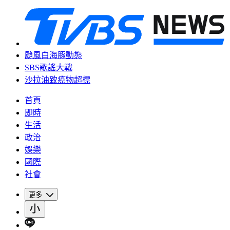
颱風白海豚動態
SBS歌謠大戰
沙拉油致癌物超標
首頁
即時
生活
政治
娛樂
國際
社會
更多