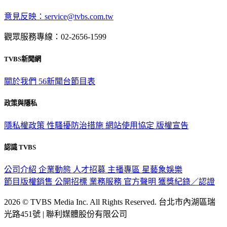
意見反映：service@tvbs.com.tw
觀眾服務專線：02-2656-1599
TVBS新聞網
關於我們
56新聞台節目表
政策與隱私
隱私權政策
性騷擾防治措施
網站使用協定
版權宣告
認識 TVBS
公司介紹
企業動態
人才招募
主播專區
星藝象娛樂
節目版權銷售
公開招標
業務服務
官方聲明
獲獎紀錄／認證
2026 © TVBS Media Inc. All Rights Reserved. 台北市內湖區瑞
光路451號 | 聯利媒體股份有限公司