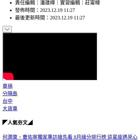
責任編輯
：
潘建樺
｜
實習編輯
：
莊甯幃
發佈時間：
2023.12.19 11:27
最後更新時間：
2023.12.19 11:27
車禍
分隔島
台中
大貨車
◤人氣夯文◢
何潤東、曹佑寧獨家專訪搶先看
8月緣分排行榜 這星座遇見心