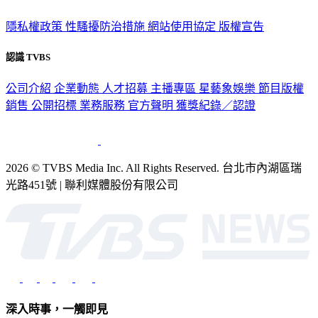
隱私權政策
性騷擾防治措施
網站使用協定
版權宣告
認識 TVBS
公司介紹
企業動態
人才招募
主播專區
星藝象娛樂
節目版權
銷售
公開招標
業務服務
官方聲明
獲獎紀錄／認證
2026 © TVBS Media Inc. All Rights Reserved. 台北市內湖區瑞
光路451號 | 聯利媒體股份有限公司
深入時事，一觸即見