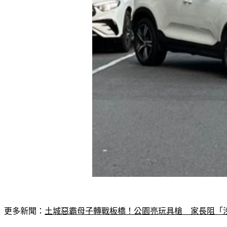
更多新聞：
土城惡霸母子轉戰板橋！公園亮玩具槍　家長阻「