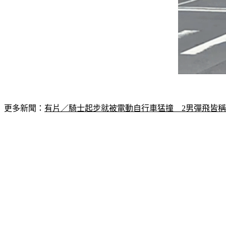
更多新聞：
有片／騎士起步就被電動自行車猛撞　2男彈飛皆