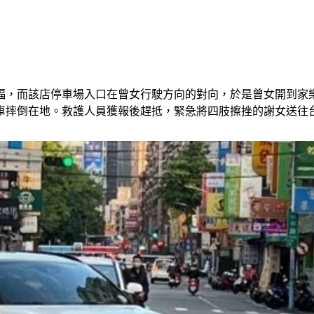
福，而該店停車場入口在曾女行駛方向的對向，於是曾女開到家
車摔倒在地。救護人員獲報後趕抵，緊急將四肢擦挫的謝女送往