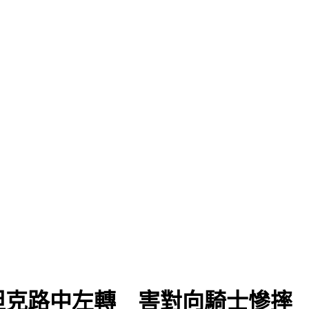
坦克路中左轉 害對向騎士慘摔