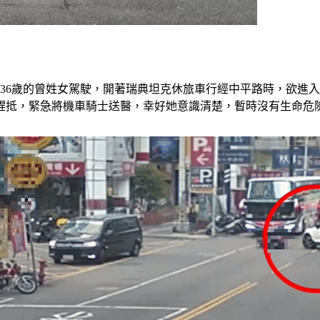
名36歲的曾姓女駕駛，開著瑞典坦克休旅車行經中平路時，欲進
趕抵，緊急將機車騎士送醫，幸好她意識清楚，暫時沒有生命危