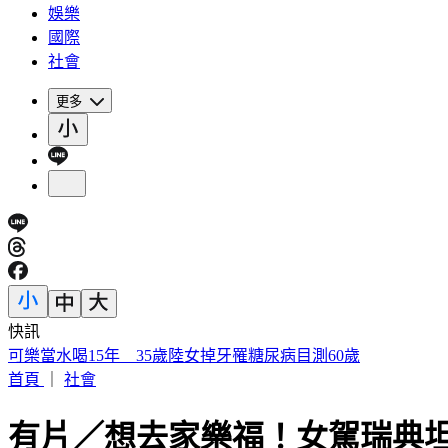
娛樂
國際
社會
更多
快訊
被選上國民法官該怎麼辦? 司法院廣告
首頁
｜
社會
有片／想去家樂福！女駕瑞典