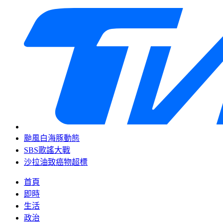
颱風白海豚動態
SBS歌謠大戰
沙拉油致癌物超標
首頁
即時
生活
政治