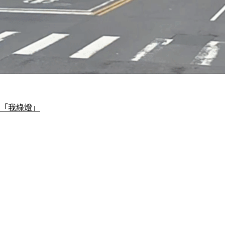
稱「我綠燈」