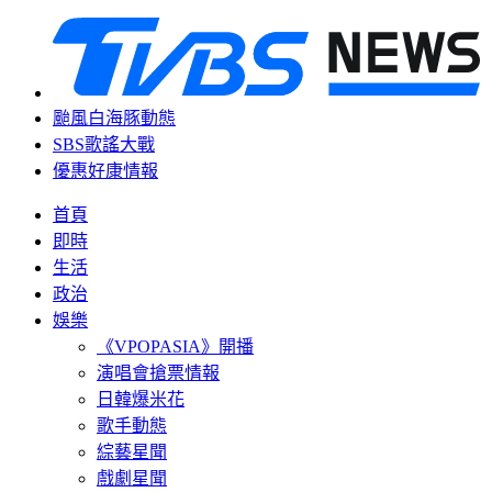
颱風白海豚動態
SBS歌謠大戰
優惠好康情報
首頁
即時
生活
政治
娛樂
《VPOPASIA》開播
演唱會搶票情報
日韓爆米花
歌手動態
綜藝星聞
戲劇星聞