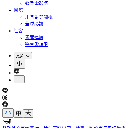
娛樂電影院
國際
川普對等關稅
全球必讀
社會
毒駕連爆
警察愛無限
更多
快訊