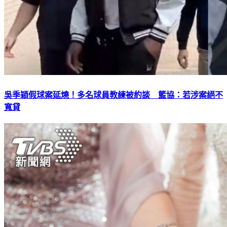
吳季穎假球案延燒！多名球員教練被約談 籃協：若涉案絕不
寬貸