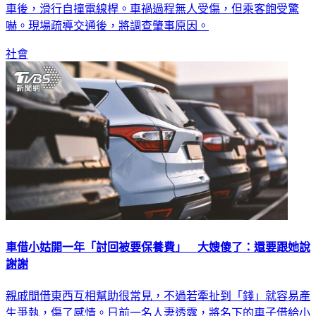
嚇。現場疏導交通後，將調查肇事原因。
社會
車借小姑開一年「討回被要保養費」 大嫂傻了：還要跟她說
謝謝
親戚間借東西互相幫助很常見，不過若牽扯到「錢」就容易產
生爭執，傷了感情。日前一名人妻透露，將名下的車子借給小
姑使用，最近想把車收回，對方卻反過來索取使用期間花費的