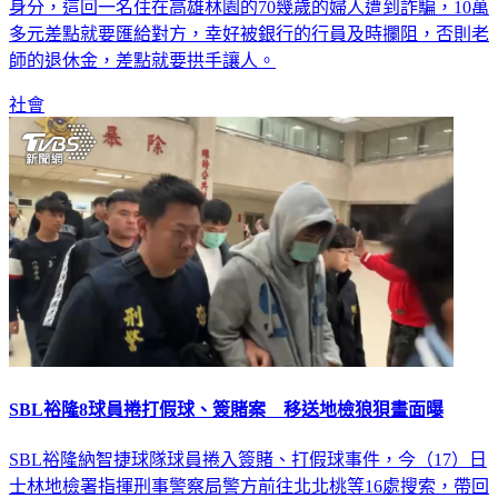
多元差點就要匯給對方，幸好被銀行的行員及時攔阻，否則老
師的退休金，差點就要拱手讓人。
社會
SBL裕隆8球員捲打假球、簽賭案 移送地檢狼狽畫面曝
SBL裕隆納智捷球隊球員捲入簽賭、打假球事件，今（17）日
士林地檢署指揮刑事警察局警方前往北北桃等16處搜索，帶回
12名涉案人、4名證人，其中還包含8名裕隆球員。經警方整個