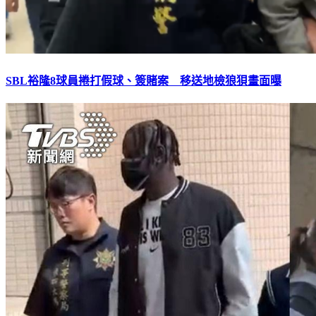
SBL裕隆8球員捲打假球、簽賭案 移送地檢狼狽畫面曝