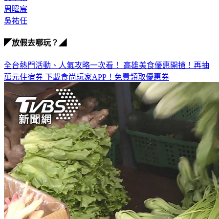
吳祐任
◤放假去哪玩？◢
全台熱門活動、人氣攻略一次看！
高雄美食優惠開搶！再抽
萬元住宿券
下載食尚玩家APP！免費領取優惠券