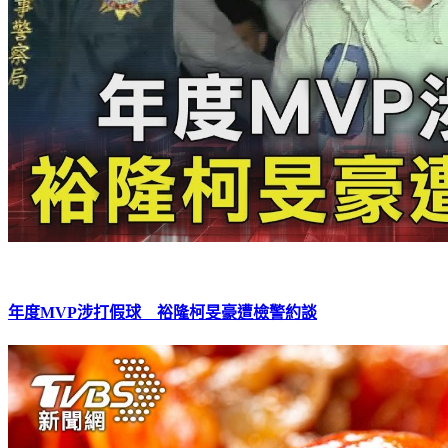
年度MVP涉打假球 裕隆柯旻豪遭檢警約談