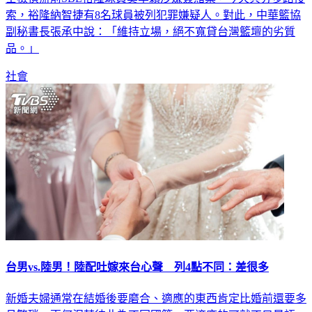
副秘書長張承中說：「維持立場，絕不寬貸台灣籃壇的劣質
品。」
社會
台男vs.陸男！陸配吐嫁來台心聲 列4點不同：差很多
新婚夫婦通常在結婚後要磨合、適應的東西肯定比婚前還要多
且繁瑣，更何況若彼此為不同國籍，要適應的可就不只是語