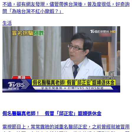
問「為啥台灣不紅小龍蝦？」
生活
假名醫騙真老師！ 假冒「邱正宏」誆婦退休金
電視節目上，常常露臉的減重名醫邱正宏，之前曾經就被冒用
身分，這回一名住在高雄林園的70幾歲的婦人遭到詐騙，10萬