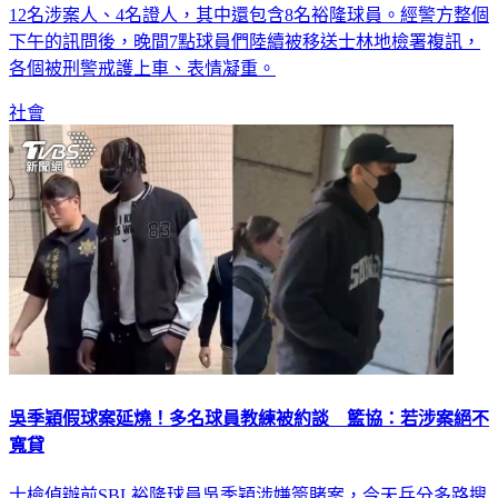
下午的訊問後，晚間7點球員們陸續被移送士林地檢署複訊，
各個被刑警戒護上車、表情凝重。
社會
吳季穎假球案延燒！多名球員教練被約談 籃協：若涉案絕不
寬貸
士檢偵辦前SBL裕隆球員吳季穎涉嫌簽賭案，今天兵分多路搜
索，裕隆納智捷有8名球員被列犯罪嫌疑人。對此，中華籃協