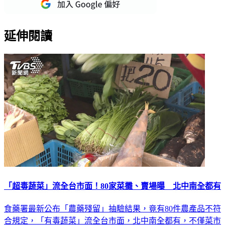
延伸閱讀
「超毒蔬菜」流全台市面！80家菜攤、賣場曝 北中南全都有
食藥署最新公布「農藥殘留」抽驗結果，竟有80件農產品不符
合規定，「有毒蔬菜」流全台市面，北中南全都有，不僅菜市
場、量販店全聯、家樂福、美廉社，以及火鍋店馬辣、築間、