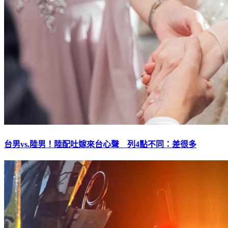
台男vs.陸男！陸配吐嫁來台心聲 列4點不同：差很多