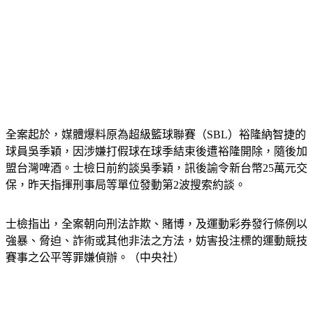
全案起於，媒體爆料原為超級籃球聯賽（SBL）裕隆納智捷的
球員吳季穎，因涉嫌打假球在球季結束後遭裕隆開除，隨後加
盟台灣啤酒。士檢日前約談吳季穎，訊後諭令新台幣25萬元交
保，昨天指揮刑事局等單位發動第2波搜索約談。
士檢指出，全案朝向刑法詐欺、賭博，及運動彩券發行條例以
強暴、脅迫、詐術或其他非法之方法，妨害投注標的運動競技
賽事之公平等罪嫌偵辦。（中央社）