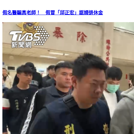
假名醫騙真老師！ 假冒「邱正宏」誆婦退休金