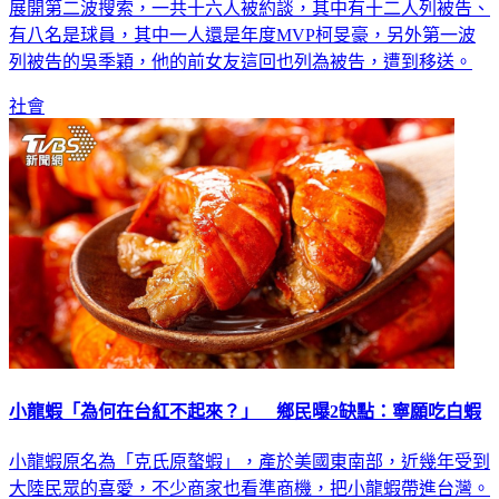
有八名是球員，其中一人還是年度MVP柯旻豪，另外第一波
列被告的吳季穎，他的前女友這回也列為被告，遭到移送。
社會
小龍蝦「為何在台紅不起來？」 鄉民曝2缺點：寧願吃白蝦
小龍蝦原名為「克氏原螯蝦」，產於美國東南部，近幾年受到
大陸民眾的喜愛，不少商家也看準商機，把小龍蝦帶進台灣。
不過，卻有網友發現，儘管帶進台灣後，普及度很低，好奇詢