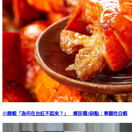
小龍蝦「為何在台紅不起來？」 鄉民曝2缺點：寧願吃白蝦