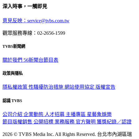
意見反映：service@tvbs.com.tw
觀眾服務專線：02-2656-1599
TVBS新聞網
關於我們
56新聞台節目表
政策與隱私
隱私權政策
性騷擾防治措施
網站使用協定
版權宣告
認識 TVBS
公司介紹
企業動態
人才招募
主播專區
星藝象娛樂
節目版權銷售
公開招標
業務服務
官方聲明
獲獎紀錄／認證
2026 © TVBS Media Inc. All Rights Reserved. 台北市內湖區瑞
光路451號 | 聯利媒體股份有限公司