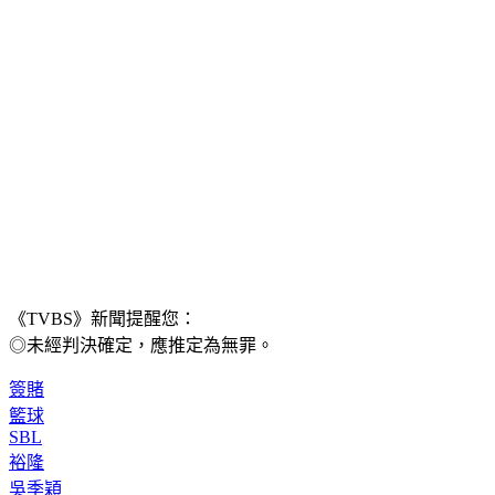
《TVBS》新聞提醒您：
◎未經判決確定，應推定為無罪。
簽賭
籃球
SBL
裕隆
吳季穎
周暐宸