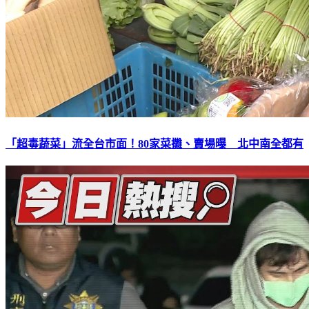
「超毒蔬菜」流全台市面！80家菜攤、賣場曝 北中南全都有