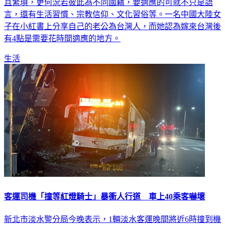
言，還有生活習慣、宗教信仰、文化習俗等。一名中國大陸女
子在小紅書上分享自己的老公為台灣人，而她認為嫁來台灣後
有4點是需要花時間適應的地方。
生活
客運司機「撞等紅燈騎士」暴衝人行道 車上40乘客嚇壞
新北市淡水警分局今晚表示，1輛淡水客運晚間將近6時撞到機
車後，滑行自撞電線桿。車禍過程無人受傷，但乘客飽受驚