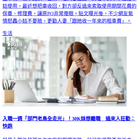
保養、修理費，讓原PO非常傻眼。貼文曝光後，不少網友氣
憤怒轟小姑不要臉，更勸人妻「跟她收一年來的租車費」。
生活
入職一週「部門老鳥全走光」！30K妹想離職 過來人狂勸：
快跑
若是入職後發現工作内容與期望不符，就可能很難再做下去，