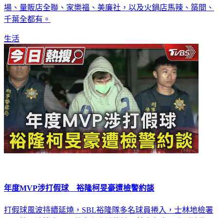
千葉全都有。
生活
年度MVP涉打假球 裕隆柯旻豪遭檢警約談
打假球風波持續延燒，SBL裕隆隊多名球員捲入，士林地檢署
展開第二波搜索，一共十六人被約談，其中有十二人列被告、