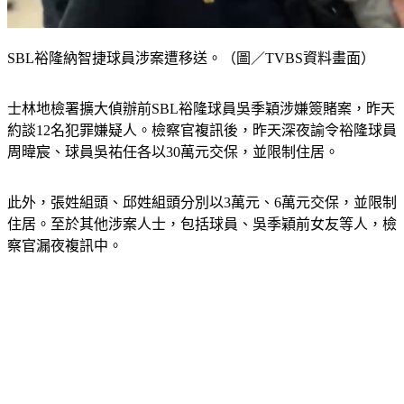
SBL裕隆納智捷球員涉案遭移送。（圖／TVBS資料畫面）
士林地檢署擴大偵辦前SBL裕隆球員吳季穎涉嫌簽賭案，昨天
約談12名犯罪嫌疑人。檢察官複訊後，昨天深夜諭令裕隆球員
周暐宸、球員吳祐任各以30萬元交保，並限制住居。
此外，張姓組頭、邱姓組頭分別以3萬元、6萬元交保，並限制
住居。至於其他涉案人士，包括球員、吳季穎前女友等人，檢
察官漏夜複訊中。