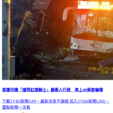
客運司機「撞等紅燈騎士」暴衝人行道 車上40乘客嚇壞
下載TVBS新聞APP，最新消息不漏接
加入TVBS新聞LINE，
重點新聞一次看