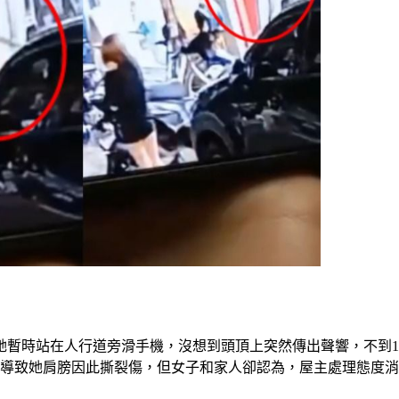
她暫時站在人行道旁滑手機，沒想到頭頂上突然傳出聲響，不到
，導致她肩膀因此撕裂傷，但女子和家人卻認為，屋主處理態度