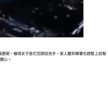
肩膀砸，嚇得女子急忙回頭找兇手，家人聽到聲響也趕緊上前幫
樓關心。