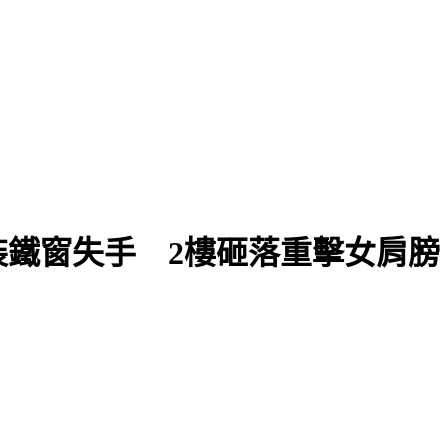
鐵窗失手 2樓砸落重擊女肩膀