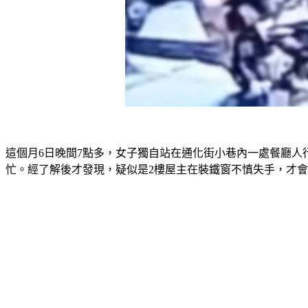
這個月6日晚間7點多，女子獨自站在通化街小巷內一處餐廳
忙。經了解後才發現，疑似是2樓屋主在裝鐵窗不慎失手，才