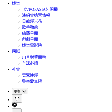
娛樂
《VPOPASIA》開播
演唱會搶票情報
日韓爆米花
歌手動態
綜藝星聞
戲劇星聞
娛樂電影院
國際
川普對等關稅
全球必讀
社會
毒駕連爆
警察愛無限
更多