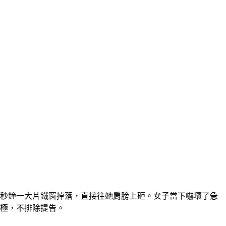
1秒鐘一大片鐵窗掉落，直接往她肩膀上砸。女子當下嚇壞了急
消極，不排除提告。