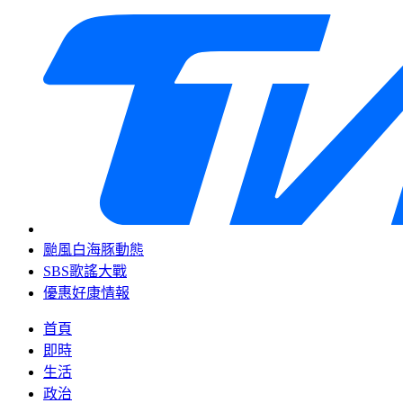
颱風白海豚動態
SBS歌謠大戰
優惠好康情報
首頁
即時
生活
政治