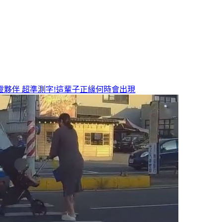
靈夥伴
超準測字!這輩子正緣何時會出現