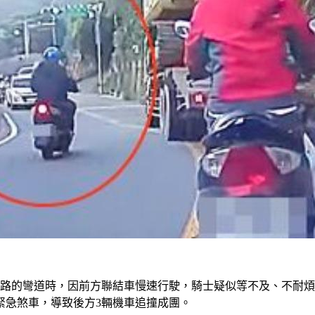
坑路的彎道時，因前方聯結車慢速行駛，騎士疑似等不及、不耐
緊急煞車，導致後方3輛機車追撞成團。