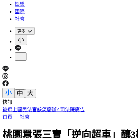
娛樂
國際
社會
更多
快訊
鴻海4大產品線賣翻 7月營收9465億元刷史上新高
首頁
｜
社會
桃園囂張三寶「逆向超車」釀3