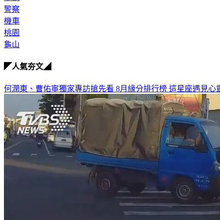
警察
機車
桃園
龜山
◤人氣夯文◢
何潤東、曹佑寧獨家專訪搶先看
8月緣分排行榜 這星座遇見心