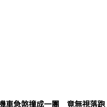
機車急煞撞成一團 竟無視落跑