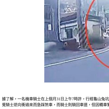
據了解，一名機車騎士在上個月31日上午7時許，行經龜山兔
覺騎士逆向衝過來而急踩煞車，而騎士則騎回車道，但因轎車