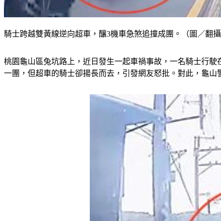
騎士跨越雙黃線逆向超車，釀3機車急煞追撞成團。（圖／翻
桃園龜山區兔坑路上，近日發生一起車禍事故，一名騎士行駛
一團，但超車的騎士卻揚長而去，引發網友怒批。對此，龜山警