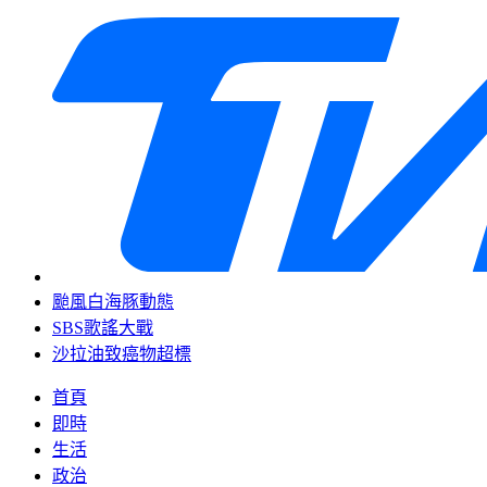
颱風白海豚動態
SBS歌謠大戰
沙拉油致癌物超標
首頁
即時
生活
政治