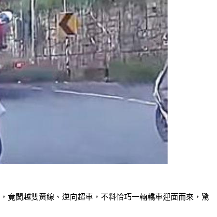
煩，竟闖越雙黃線、逆向超車，不料恰巧一輛轎車迎面而來，驚