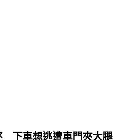
逐 下車想逃遭車門夾大腿