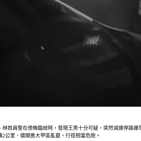
、林姓員警在傍晚臨檢時，發現王男十分可疑，突然減速停路邊
飆2公里，還開進大甲區亂竄，行徑相當危險。