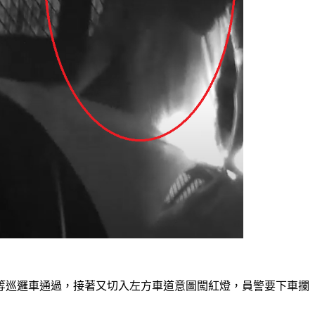
等巡邏車通過，接著又切入左方車道意圖闖紅燈，員警要下車攔