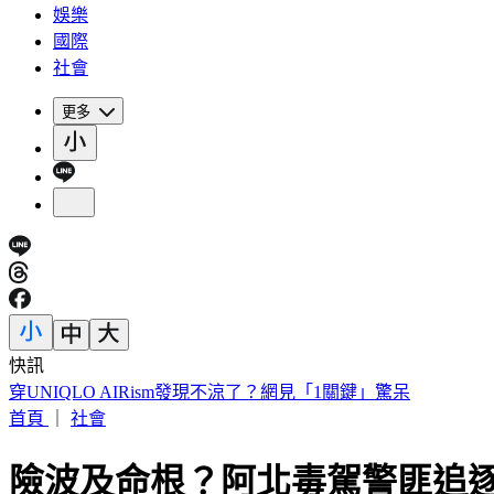
娛樂
國際
社會
更多
快訊
穿UNIQLO AIRism發現不涼了？網見「1關鍵」驚呆
首頁
｜
社會
險波及命根？阿北毒駕警匪追