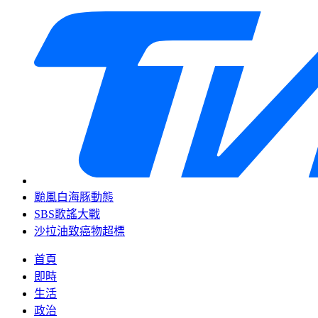
颱風白海豚動態
SBS歌謠大戰
沙拉油致癌物超標
首頁
即時
生活
政治