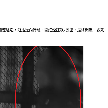
加速逃逸，沿途逆向行駛、闖紅燈狂飆2公里，最終開進一處死