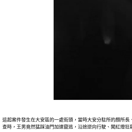
這起案件發生在大安區的一處街頭，當時大安分駐所的顏所長
查時，王男竟然猛踩油門加速竄逃，沿途逆向行駛、闖紅燈狂