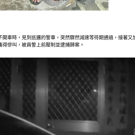
子開車時，見到巡邏的警車，突然驟然減速等待期通過，接著又
痛得慘叫，被員警上前壓制並逮捕歸案。