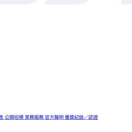
售
公開招標
業務服務
官方聲明
獲獎紀錄／認證