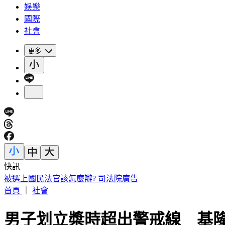
娛樂
國際
社會
更多
快訊
快訊／泰國學校驚傳槍擊！學生槍手校園開槍 2師中彈身亡
首頁
｜
社會
男子划立槳時超出警戒線 基