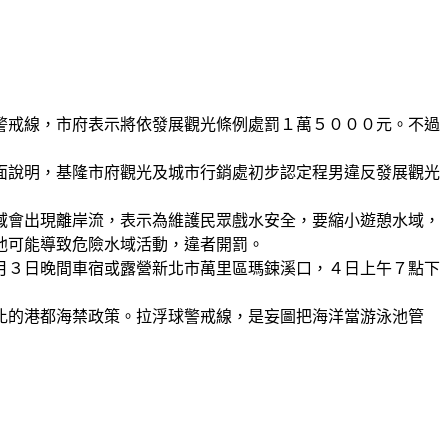
警戒線，市府表示將依發展觀光條例處罰１萬５０００元。不過
面說明，基隆市府觀光及城市行銷處初步認定程男違反發展觀光
域會出現離岸流，表示為維護民眾戲水安全，要縮小遊憩水域，
他可能導致危險水域活動，違者開罰。
月３日晚間車宿或露營新北市萬里區瑪鋉溪口，４日上午７點下
比的港都海禁政策。拉浮球警戒線，是妄圖把海洋當游泳池管