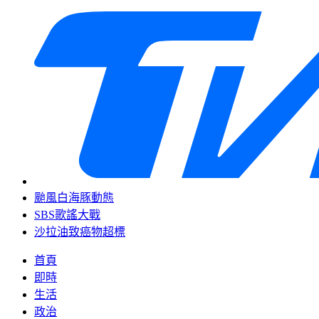
颱風白海豚動態
SBS歌謠大戰
沙拉油致癌物超標
首頁
即時
生活
政治