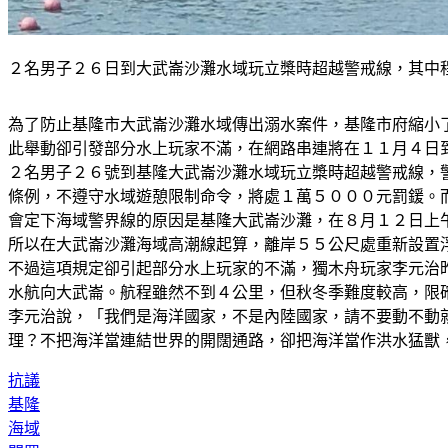
２名男子２６日到大武崙沙灘水域玩立槳時超越警戒線，其中
為了防止基隆市大武崙沙灘水域傳出溺水案件，基隆市府縮小
此舉動卻引發部分水上玩家不滿，在網路串連將在１１月４日
２名男子２６號到基隆大武崙沙灘水域玩立槳時超越警戒線，
條例，不遵守水域遊憩限制命令，將處１萬５０００元罰鍰。
會定下海域警界線的原因是基隆大武崙沙灘，在８月１２日上
所以在大武崙沙灘海域高潮線起算，離岸５５公尺處重新設置
不過這項規定卻引起部分水上玩家的不滿，獨木舟玩家李元治
水航向大武崙。航程雖然不到４公里，但秋冬季難度較高，限
李元治說，「我們是海洋國家，不是內陸國家，請不要動不動
理？不把海洋當連結世界的開闊通路，卻把海洋當作洪水猛獸
抗議
基隆
海域