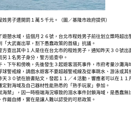
程姓男子遭開罰１萬５千元。（圖／基隆市政府提供）
了遊憩水域，這個月２６號，台北市程姓男子前往划立槳時超出
到「大武崙出草，割下愚蠢政策的首級」抗議。
警方查出其中１人是住在台北市的程姓男子，通知昨天３０號出
而另１名男子身分，警方追查中。
午、下午和傍晚，先後發生３起遊客溺死事件，市府考量沙灘海
浮球警戒線，請戲水遊客不要超越警戒線及從事跳水、游泳或其
昨天３０號在臉書貼文，發起１１／４活動，響應者可以在１１
確定對海域及自己器材性能熟悉的「熟手玩家」參加。
就海禁」，因一時極端海況導致的溺水事件封鎖海域，是愚蠢無
，作繭自縛，實在是讓人難以認受的可悲政策。