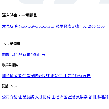
深入時事，一觸即見
意見反映：service@tvbs.com.tw
觀眾服務專線：02-2656-1599
TVBS新聞網
關於我們
56新聞台節目表
政策與隱私
隱私權政策
性騷擾防治措施
網站使用協定
版權宣告
認識 TVBS
公司介紹
企業動態
人才招募
主播專區
星藝象娛樂
節目版權銷