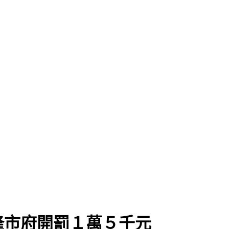
隆市府開罰１萬５千元