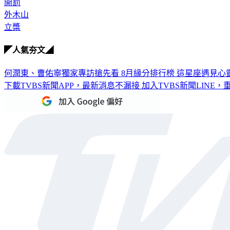
開罰
外木山
立槳
◤人氣夯文◢
何潤東、曹佑寧獨家專訪搶先看
8月緣分排行榜 這星座遇見心
下載TVBS新聞APP，最新消息不漏接
加入TVBS新聞LINE