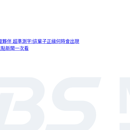
靈夥伴
超準測字!這輩子正緣何時會出現
，重點新聞一次看