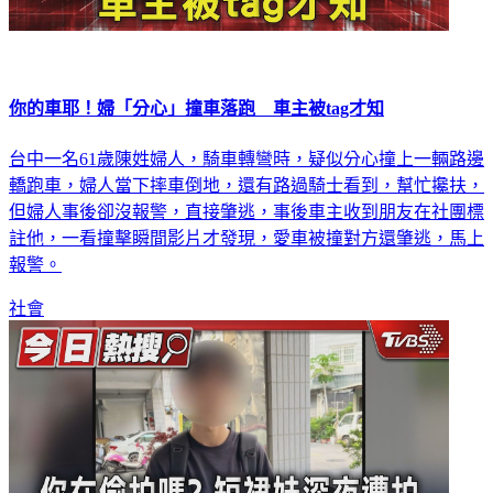
你的車耶！婦「分心」撞車落跑 車主被tag才知
台中一名61歲陳姓婦人，騎車轉彎時，疑似分心撞上一輛路邊
轎跑車，婦人當下摔車倒地，還有路過騎士看到，幫忙攙扶，
但婦人事後卻沒報警，直接肇逃，事後車主收到朋友在社團標
註他，一看撞擊瞬間影片才發現，愛車被撞對方還肇逃，馬上
報警。
社會