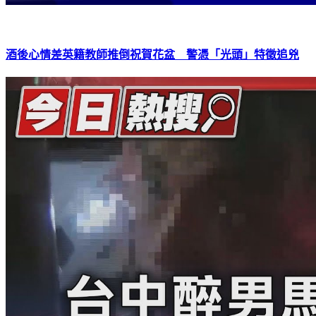
酒後心情差英籍教師推倒祝賀花盆 警憑「光頭」特徵追兇