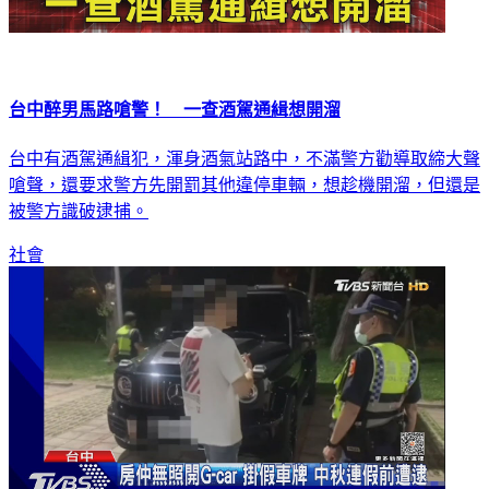
台中醉男馬路嗆警！ 一查酒駕通緝想開溜
台中有酒駕通緝犯，渾身酒氣站路中，不滿警方勸導取締大聲
嗆聲，還要求警方先開罰其他違停車輛，想趁機開溜，但還是
被警方識破逮捕。
社會