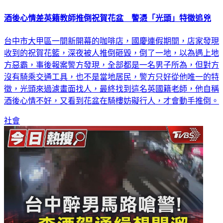
酒後心情差英籍教師推倒祝賀花盆 警憑「光頭」特徵追兇
台中市大甲區一間新開幕的咖啡店，國慶連假期間，店家發現
收到的祝賀花籃，深夜被人推倒砸毀，倒了一地，以為遇上地
方惡霸，事後報案警方發現，全部都是一名男子所為，但對方
沒有騎乘交通工具，也不是當地居民，警方只好從他唯一的特
徵，光頭來過濾畫面找人，最終找到這名英國籍老師，他自稱
酒後心情不好，又看到花盆在騎樓妨礙行人，才會動手推倒。
社會