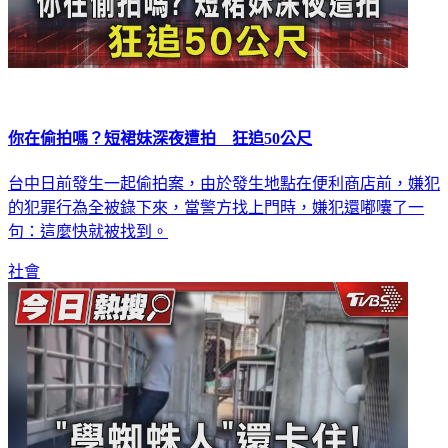
你在偷拍嗎？短裙妹深夜遭拍 狂追50公尺
台中日前發生一起偷拍案，由於發生地點在便利商店前，嫌犯
的犯罪行為全被錄下來，當警方找上門時，嫌犯還嘟囔了一
句：這麼快就被找到。
社會