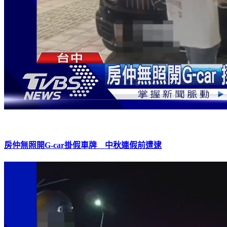
房仲無照開G-car掛假車牌 中秋連假前遭逮