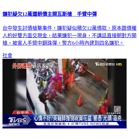
嫌犯疑欠12萬還朝債主開瓦斯槍 手臂中彈
台中發生討債槍擊事件，嫌犯疑似積欠12萬債款，原本跟債權
人約好雙方面交現金，結果嫌犯一現身，不講話直接朝對方開
槍，被害人手臂中鋼珠彈，警方6小時內逮到四名嫌犯。
社會