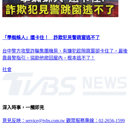
「學蜘蛛人」還卡住！ 詐欺犯見警跳窗逃不了
台中警方攻堅詐騙集團機房，有嫌犯趁隙跳窗卻卡住了，最後
靠員警指引，協助他爬回屋內，根本逃不了！
社會
深入時事，一觸即見
意見反映：service@tvbs.com.tw
觀眾服務專線：02-2656-1599