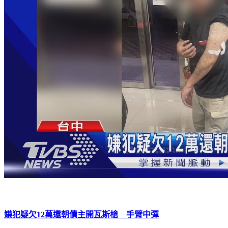
嫌犯疑欠12萬還朝債主開瓦斯槍 手臂中彈