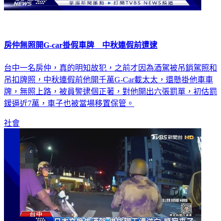
房仲無照開G-car掛假車牌 中秋連假前遭逮
台中一名房仲，真的明知故犯，之前才因為酒駕被吊銷駕照和
吊扣牌照，中秋連假前他開千萬G-Car載太太，還懸掛他車車
牌，無照上路，被員警逮個正著，對他開出六張罰單，初估罰
鍰逼近7萬，車子也被當場移置保管。
社會