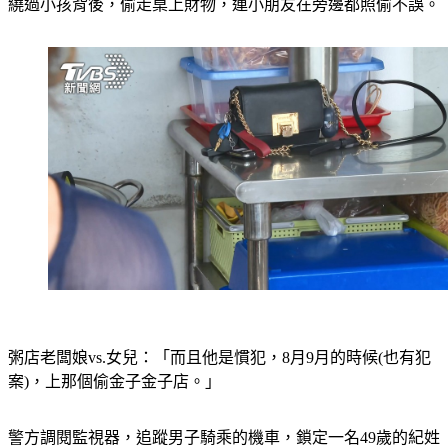
粥店老闆娘vs.女兒：「而且他是慣犯，8月9月的時候(也有犯
案)，上那個偷金子金子店。」
警方調閱監視器，追蹤男子騎乘的機車，鎖定一名49歲的紀姓
嫌犯，龍井人常出沒在中央路一帶，本身有竊盜毒品前科，是