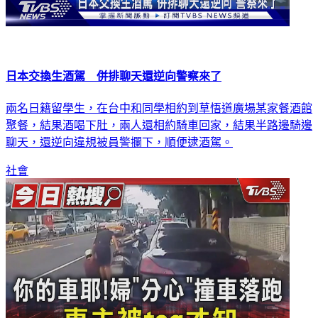
日本交換生酒駕 併排聊天還逆向警察來了
兩名日籍留學生，在台中和同學相約到草悟道廣場某家餐酒館
聚餐，結果酒喝下肚，兩人還相約騎車回家，結果半路邊騎邊
聊天，還逆向違規被員警攔下，順便逮酒駕。
社會