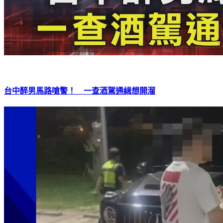
台中醉男馬路嗆警！ 一查酒駕通緝想開溜