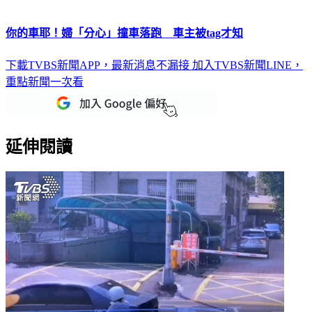
你的車耶！婦「分心」撞車落跑 車主被tag才知
下載TVBS新聞APP，最新消息不漏接
加入TVBS新聞LINE，
重點新聞一次看
延伸閱讀