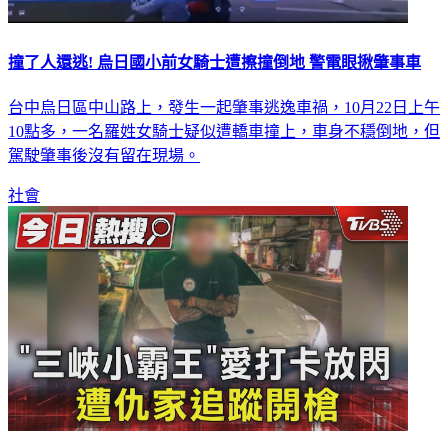
撞了人還逃! 烏日國小前女騎士遭擦撞倒地 警電眼揪肇事車
台中烏日區中山路上，發生一起肇事逃逸車禍，10月22日上午
10點多，一名羅姓女騎士疑似遭轎車撞上，車身不穩倒地，但
駕駛肇事後沒有留在現場。
社會