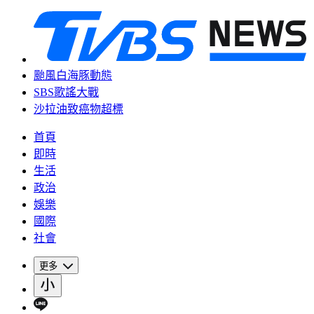
颱風白海豚動態
SBS歌謠大戰
沙拉油致癌物超標
首頁
即時
生活
政治
娛樂
國際
社會
更多