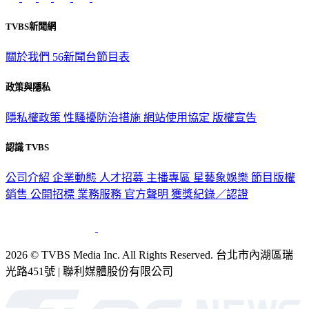
TVBS新聞網
關於我們
56新聞台節目表
政策與隱私
隱私權政策
性騷擾防治措施
網站使用協定
版權宣告
認識 TVBS
公司介紹
企業動態
人才招募
主播專區
星藝象娛樂
節目版權
銷售
公開招標
業務服務
官方聲明
獲獎紀錄／認證
2026 © TVBS Media Inc. All Rights Reserved. 台北市內湖區瑞
光路451號 | 聯利媒體股份有限公司