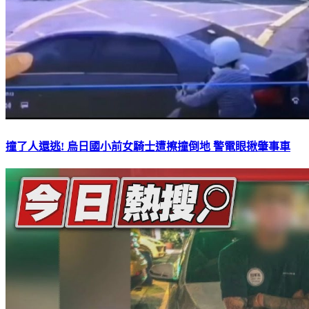
撞了人還逃! 烏日國小前女騎士遭擦撞倒地 警電眼揪肇事車