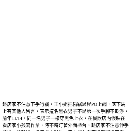
趁店家不注意下手行竊，王小姐把偷竊過程PO上網，底下馬
上有其他人留言，表示這名黑衣男子不是第一次手腳不乾淨，
前年11/14，同一名男子一樣穿黑色上衣，在餐飲店內假裝在
看店家小孩寫作業，時不時盯著外面櫃台，趁店家不注意伸手
繞過小孩背後，偷走桌上財物，連小朋友在旁邊都照偷不誤。