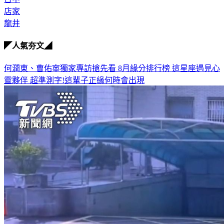
龍井
◤人氣夯文◢
何潤東、曹佑寧獨家專訪搶先看
8月緣分排行榜 這星座遇見心
靈夥伴
超準測字!這輩子正緣何時會出現