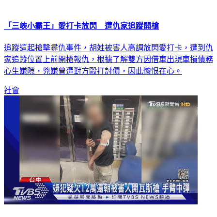
「三峽小霸王」愛打卡放閃 遭仇家追蹤開槍
追蹤這起槍擊尋仇事件，胡姓被害人高調放閃愛打卡，遭到仇
家追蹤位置上前開槍報仇，根據了解雙方因借車出現車損債務
心生嫌隙，兇嫌曾遭對方毆打討債，因此懷恨在心。
社會