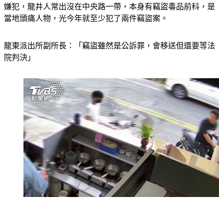
當地頭痛人物，光今年就至少犯了兩件竊盜案。
龍東派出所副所長：「竊盜雖然是公訴罪，會移送但還要等法
院判決」
這段自由時間男子繼續偷，店家只能在臉書PO文自保，請大