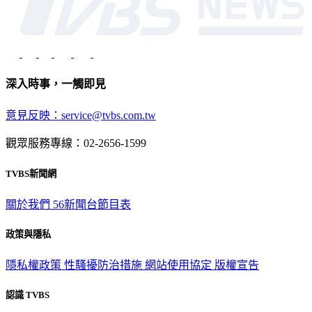
深入時事，一觸即見
意見反映：service@tvbs.com.tw
觀眾服務專線：02-2656-1599
TVBS新聞網
關於我們
56新聞台節目表
政策與隱私
隱私權政策
性騷擾防治措施
網站使用協定
版權宣告
認識 TVBS
公司介紹
企業動態
人才招募
主播專區
星藝象娛樂