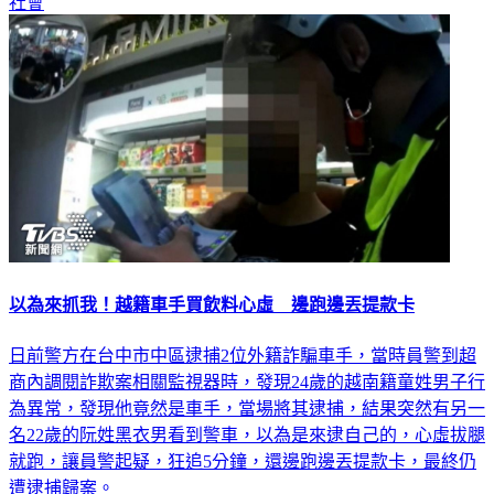
以為來抓我！越籍車手買飲料心虛 邊跑邊丟提款卡
日前警方在台中市中區逮捕2位外籍詐騙車手，當時員警到超
商內調閱詐欺案相關監視器時，發現24歲的越南籍童姓男子行
為異常，發現他竟然是車手，當場將其逮捕，結果突然有另一
名22歲的阮姓黑衣男看到警車，以為是來逮自己的，心虛拔腿
就跑，讓員警起疑，狂追5分鐘，還邊跑邊丟提款卡，最終仍
遭逮捕歸案。