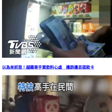
以為來抓我！越籍車手買飲料心虛 邊跑邊丟提款卡