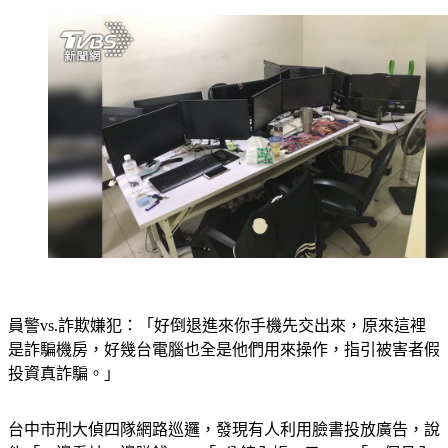
員警vs.詐欺嫌犯：「好倒退進來你手機先交出來，原來這裡
是詐騙機房，好幾台電腦也全是他們用來操作，指引被害者假
投資真詐騙。」
台中市刑大偵四隊網路巡邏，發現有人利用臉書投放廣告，說
能「一邊看片一邊賺錢」、「1分鐘入帳30元」、「一個月入