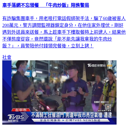
有詐騙集團車手，用老哏打電話假綁架手法，騙了60歲被害人
200萬元，警方調閱監視器鎖定身分，在他住家外埋伏，剛好
遇到外送員來送餐，馬上趁車手下樓取餐時上前逮人，結果他
不僅態度從容，竟然還說「能不能先讓我拿我的牛肉炒
飯？」，員警陪他付錢領完餐後，立刻上銬！
社會