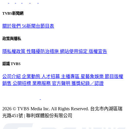
TVBS新聞網
關於我們
56新聞台節目表
政策與隱私
隱私權政策
性騷擾防治措施
網站使用協定
版權宣告
認識 TVBS
公司介紹
企業動態
人才招募
主播專區
星藝象娛樂
節目版權
銷售
公開招標
業務服務
官方聲明
獲獎紀錄／認證
2026 © TVBS Media Inc. All Rights Reserved. 台北市內湖區瑞
光路451號 | 聯利媒體股份有限公司