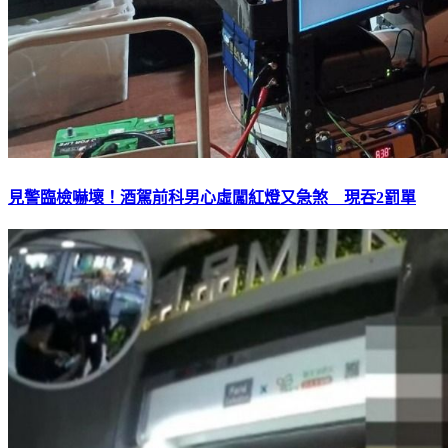
見警臨檢嚇壞！酒駕前科男心虛闖紅燈又急煞 現吞2罰單