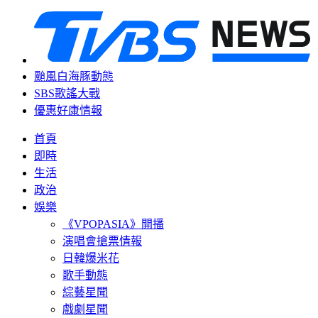
颱風白海豚動態
SBS歌謠大戰
優惠好康情報
首頁
即時
生活
政治
娛樂
《VPOPASIA》開播
演唱會搶票情報
日韓爆米花
歌手動態
綜藝星聞
戲劇星聞