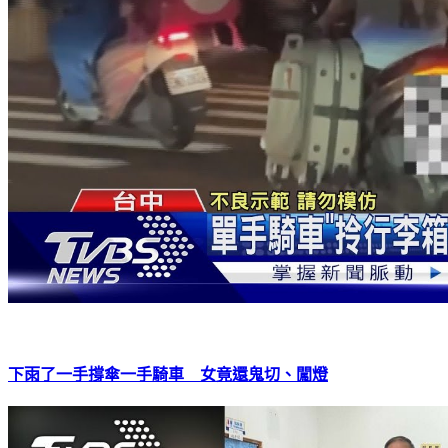
下雨了一手撐傘一手騎車 女竟還鬼切、闖燈