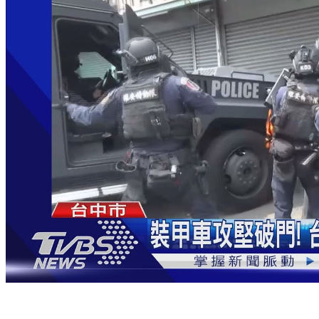
裝甲車攻堅破門！ 台中警直搗詐騙機房逮5人