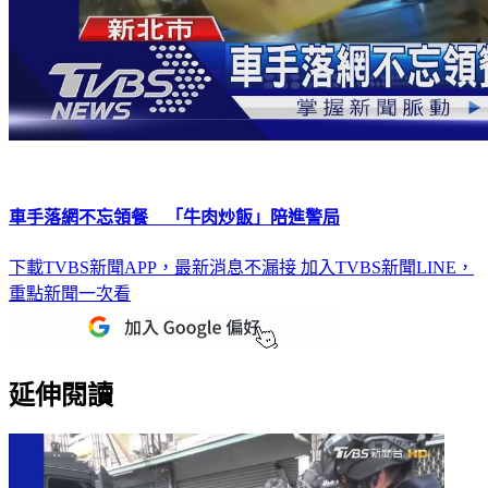
車手落網不忘領餐 「牛肉炒飯」陪進警局
下載TVBS新聞APP，最新消息不漏接
加入TVBS新聞LINE，
重點新聞一次看
延伸閱讀