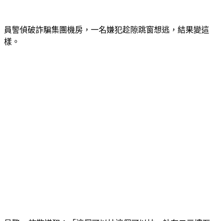
員警偵破詐騙集團機房，一名嫌犯趁隙跳窗想逃，結果變這
樣。
員警vs.詐欺嫌犯：「這個可以扶這個可以扶，站在二三樓石