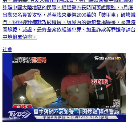
詐騙中國大陸地區的民眾。經經警方長時間蒐證跟監，5月底
出動55名員警攻堅，甚至找來要價2000萬的「裝甲車」破壞鐵
門，短短幾秒鐘就攻破機房，讓屋內的嫌犯當場嚇呆，毫無時
間躲藏、滅證，最終全案依組織犯罪、加重詐欺等罪嫌移請台
中地檢署偵辦。
社會
車手落網不忘領餐 「牛肉炒飯」陪進警局