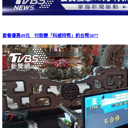
套餐優惠49元 付款變「科威特幣」約台幣5077