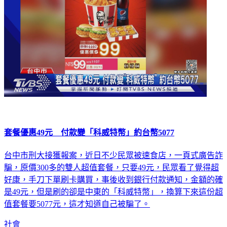
套餐優惠49元 付款變「科威特幣」約台幣5077
台中市刑大接獲報案，近日不少民眾被速食店，一頁式廣告詐
騙，原價300多的雙人超值套餐，只要49元，民眾看了覺得超
好康，手刀下單刷卡購買，事後收到銀行付款通知，金額的確
是49元，但是刷的卻是中東的「科威特幣」，換算下來這份超
值套餐要5077元，這才知道自己被騙了。
社會