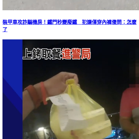
裝甲車攻詐騙機房！鐵門秒變廢鐵 犯嫌僅穿內褲傻問：怎麼
了