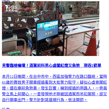
見警臨檢嚇壞！酒駕前科男心虛闖紅燈又急煞 現吞2罰單
本月12日晚間，在台中市中、西區加強警力在路口臨檢，當時
61歲的賈姓男子開車經過看到大批警力駐守，疑似心虛竟闖紅
燈，還在廟前急煞車，發生巨響，嚇到經過的用路人，一旁員
警立馬上前關心，一查發現他才剛被因酒駕而吊扣駕照，卻又
自行開車出門，警方針對其違規行為，依法開罰。
社會