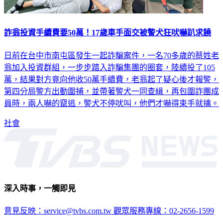
詐翁投資手續費要50萬！17歲車手面交被警犬狂吠嚇趴求饒
日前在台中市南屯區發生一起詐騙案件，一名70多歲的蔡姓老
翁加入投資群組，一步步踏入詐騙集團的圈套，陸續投了105
萬，結果對方竟向他收50萬手續費，老翁起了疑心後才報警，
第四分局警方出動圍捕，並帶著警犬一同查緝，再包圍詐團成
員時，兩人嚇的竄逃，警犬不停吠叫，他們才嚇得束手就擒。
社會
深入時事，一觸即見
意見反映：service@tvbs.com.tw
觀眾服務專線：02-2656-1599