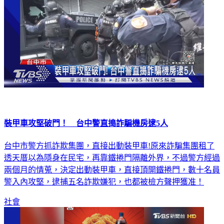
裝甲車攻堅破門！ 台中警直搗詐騙機房逮5人
台中市警方抓詐欺集團，直接出動裝甲車!原來詐騙集團租了
透天厝以為隱身在民宅，再靠鐵捲門隔離外界，不過警方經過
兩個月的情蒐，決定出動裝甲車，直接頂開鐵捲門，數十名員
警入內攻堅，逮捕五名詐欺嫌犯，也都被檢方聲押獲准！
社會