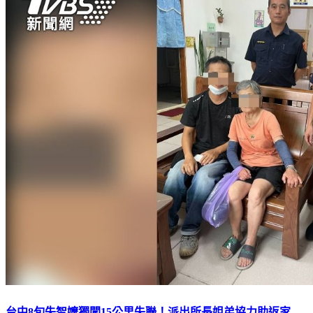
台中8旬失智嬤獨闖15公里失聯！派出所長姐弟協力助返家