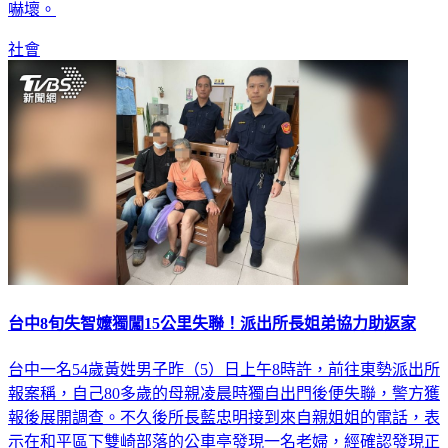
社會
台中8旬失智嬤獨闖15公里失聯！派出所長姐弟協力助返家
台中一名54歲黃姓男子昨（5）日上午8時許，前往東勢派出所
報案稱，自己80多歲的母親凌晨時獨自出門後便失聯，警方獲
報後展開調查。不久後所長藍忠明接到來自親姐姐的電話，表
示在和平區下雙崎部落的公車亭發現一名老婦，經確認發現正
是黃男的母親，並立即前往將婦人帶回，幫助一家人再次團