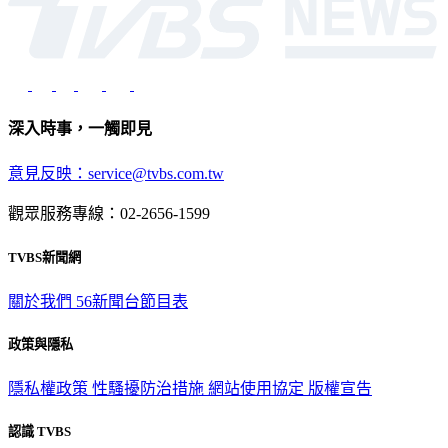
深入時事，一觸即見
意見反映：service@tvbs.com.tw
觀眾服務專線：02-2656-1599
TVBS新聞網
關於我們
56新聞台節目表
政策與隱私
隱私權政策
性騷擾防治措施
網站使用協定
版權宣告
認識 TVBS