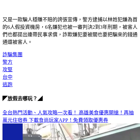
又是一款騙人穩賺不賠的誇張宣傳，警方逮捕以林姓犯嫌為首
的6人假投資機房，6名嫌犯也被一審判決2到3年刑期，被害人
們也都提出連帶民事求償，詐欺嫌犯要被關也要把騙來的錢通
通還被害人。
詐騙集團
警方
攻堅
台中
逃跑
◤放假去哪玩？◢
全台熱門活動、人氣攻略一次看！
高雄美食優惠開搶！再抽
萬元住宿券
下載食尚玩家APP！免費領取優惠券