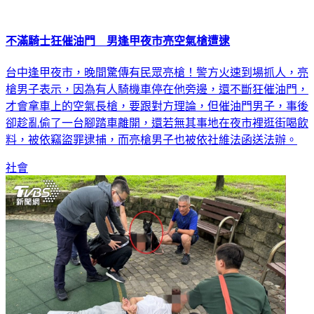
不滿騎士狂催油門 男逢甲夜市亮空氣槍遭逮
台中逢甲夜市，晚間驚傳有民眾亮槍！警方火速到場抓人，亮
槍男子表示，因為有人騎機車停在他旁邊，還不斷狂催油門，
才會拿車上的空氣長槍，要跟對方理論，但催油門男子，事後
卻趁亂偷了一台腳踏車離開，還若無其事地在夜市裡逛街喝飲
料，被依竊盜罪逮捕，而亮槍男子也被依社維法函送法辦。
社會