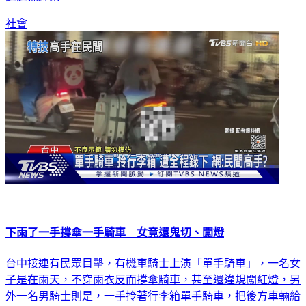
社會
下雨了一手撐傘一手騎車 女竟還鬼切、闖燈
台中接連有民眾目擊，有機車騎士上演「單手騎車」，一名女
子是在雨天，不穿雨衣反而撐傘騎車，甚至還違規闖紅燈，另
外一名男騎士則是，一手拎著行李箱單手騎車，把後方車輛給
嚇壞。