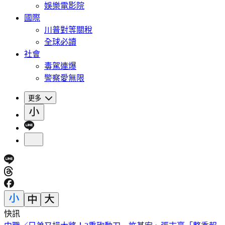
娛樂電影院
國際
川普對等關稅
全球必讀
社會
毒駕連爆
警察愛無限
更多
快訊