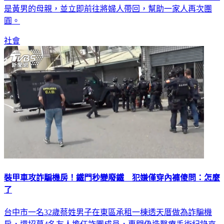
圓。
社會
裝甲車攻詐騙機房！鐵門秒變廢鐵 犯嫌僅穿內褲傻問：怎麼
了
台中市一名32歲蔡姓男子在東區承租一棟透天厝做為詐騙機
房，還招募4名友人擔任詐團成員，專門偽造醫療手術紀錄來