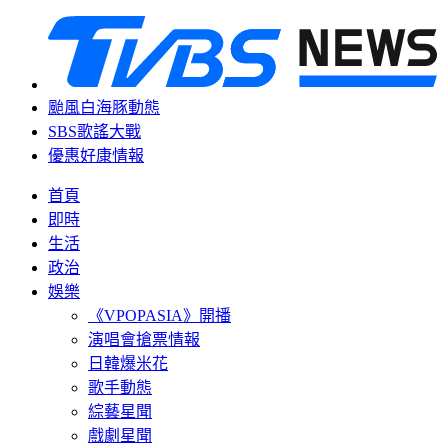
颱風白海豚動態
SBS歌謠大戰
優惠好康情報
首頁
即時
生活
政治
娛樂
《VPOPASIA》開播
演唱會搶票情報
日韓爆米花
歌手動態
綜藝星聞
戲劇星聞