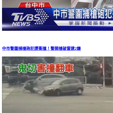
中市警圍捕槍砲犯遭衝撞！警開槍破窗逮2嫌