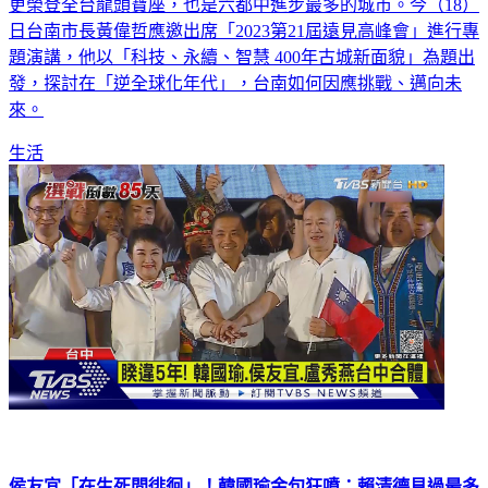
更榮登全台龍頭寶座，也是六都中進步最多的城市。今（18）
日台南市長黃偉哲應邀出席「2023第21屆遠見高峰會」進行專
題演講，他以「科技、永續、智慧 400年古城新面貌」為題出
發，探討在「逆全球化年代」，台南如何因應挑戰、邁向未
來。
生活
侯友宜「在生死間徘徊」！韓國瑜金句狂噴：賴清德見過最多