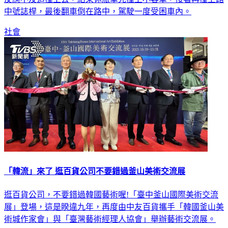
中號誌桿，最後翻車倒在路中，駕駛一度受困車內。
社會
「韓流」來了 逛百貨公司不要錯過釜山美術交流展
逛百貨公司，不要錯過韓國藝術喔!「臺中釜山國際美術交流
展」登場，這是睽違九年，再度由中友百貨攜手「韓國釜山美
術城作家會」與「臺灣藝術經理人協會」舉辦藝術交流展。