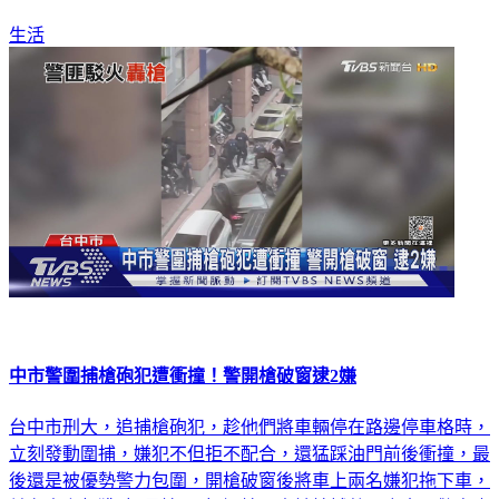
生活
中市警圍捕槍砲犯遭衝撞！警開槍破窗逮2嫌
台中市刑大，追捕槍砲犯，趁他們將車輛停在路邊停車格時，
立刻發動圍捕，嫌犯不但拒不配合，還猛踩油門前後衝撞，最
後還是被優勢警力包圍，開槍破窗後將車上兩名嫌犯拖下車，