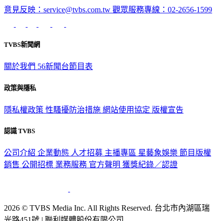
意見反映：service@tvbs.com.tw
觀眾服務專線：02-2656-1599
TVBS新聞網
關於我們
56新聞台節目表
政策與隱私
隱私權政策
性騷擾防治措施
網站使用協定
版權宣告
認識 TVBS
公司介紹
企業動態
人才招募
主播專區
星藝象娛樂
節目版權
銷售
公開招標
業務服務
官方聲明
獲獎紀錄／認證
2026 © TVBS Media Inc. All Rights Reserved. 台北市內湖區瑞
光路451號 | 聯利媒體股份有限公司