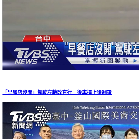
「早餐店沒開」駕駛左轉改直行 後車撞上後翻覆