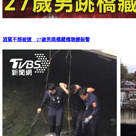
酒駕不想被逮 27歲男跳橋藏橋墩縫躲警