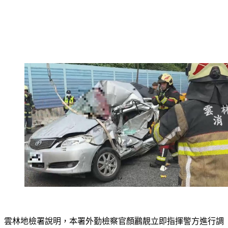
雲林地檢署說明，本署外勤檢察官顏鸝靚立即指揮警方進行調