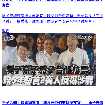
貪官
國民黨總統參選人侯友宜，晚間到台中造勢，重頭戲是「三子
合體」，盧秀燕、韓國瑜、侯友宜再次在台中合體拉票。
政治
三子合體！韓國瑜驚喊「我沒要你們支持侯友宜」 漢子表情