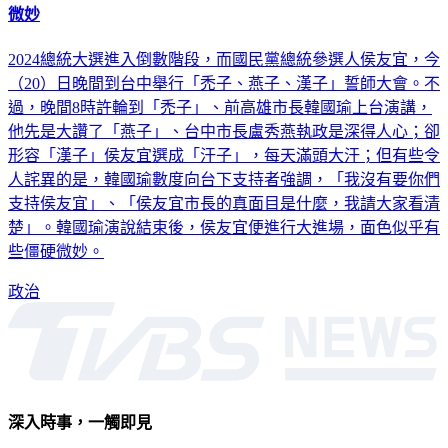
微妙
2024總統大選進入倒數階段，而國民黨總統參選人侯友宜，今
（20）日晚間到台中舉行「禿子、燕子、漢子」誓師大會。不
過，晚間8時許輪到「禿子」、前高雄市長韓國瑜上台演講，
他先是大讚了「燕子」、台中市長盧秀燕執政是深得人心；卻
形容「漢子」侯友宜選成「汗子」，每天滿頭大汗；但有些令
人詫異的是，韓國瑜數度向台下支持者強調，「我沒有要你們
支持侯友宜」、「侯友宜市長的真面目是什麼，我請大家看清
楚」。韓國瑜演說結束後，侯友宜便進行大進場，面色似乎有
些僵硬微妙。
政治
深入時事，一觸即見