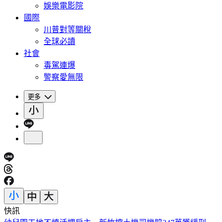
娛樂電影院
國際
川普對等關稅
全球必讀
社會
毒駕連爆
警察愛無限
更多
快訊