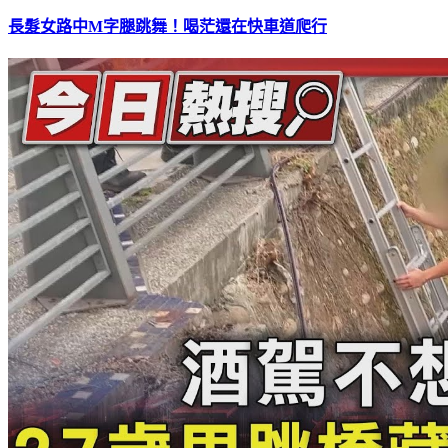
長髮女路中M字腿跳舞！喝茫還在快車道爬行