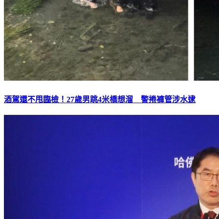
酒駕還不甩臨檢！27歲男跳4米橋想溜 警捲褲管涉水逮