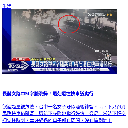
生活
長髮女路中M字腿跳舞！喝茫還在快車道爬行
飲酒過量很危險，台中一名女子疑似酒後神智不清，不只跑到
馬路快車道跳舞，還趴下來跪地爬行好幾十公尺，當時下班交
通尖峰時刻，幸好經過的車子都有閃開，沒有撞到她！