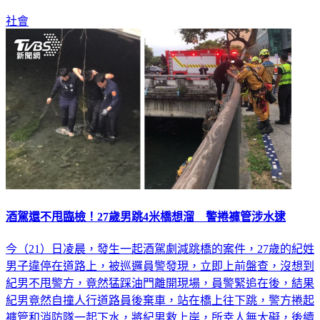
社會
酒駕還不甩臨檢！27歲男跳4米橋想溜 警捲褲管涉水逮
今（21）日凌晨，發生一起酒駕劇減跳橋的案件，27歲的紀姓
男子違停在道路上，被巡邏員警發現，立即上前盤查，沒想到
紀男不甩警方，竟然猛踩油門離開現場，員警緊追在後，結果
紀男竟然自撞人行道路員後棄車，站在橋上往下跳，警方捲起
褲管和消防隊一起下水，將紀男救上岸，所幸人無大礙，後續