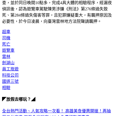
查，並於同日晚間10點多，完成4具大體的相驗程序，經漏夜
偵訊後，認為遊覽車駕駛陳男涉嫌《刑法》第276條過失致
死、第284條過失傷害等罪，且犯罪嫌疑重大，有羈押原因及
必要性，於今日凌晨，向臺灣雲林地方法院聲請羈押。
超車
司機
死亡
遊覽車
雲林
劍湖山
員工旅遊
科技公司
國道三號
相驗
◤放假去哪玩？◢
全台熱門活動、人氣攻略一次看！
高雄美食優惠開搶！再抽