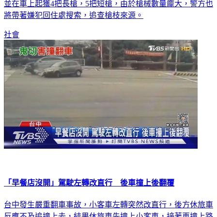
並在車上起獲4把長槍，5把短槍，由於槍械數量龐大，警方也
將帶著嫌犯回住處搜索，追查槍枝來源。
社會
「早餐店沒開」駕駛左轉改直行 後車撞上後翻覆
台中發生嚴重翻車事故，小客車左轉突然改直行，後方休旅車
反應不及追撞上去，結果休旅車先撞上小客車，接著再撞上路