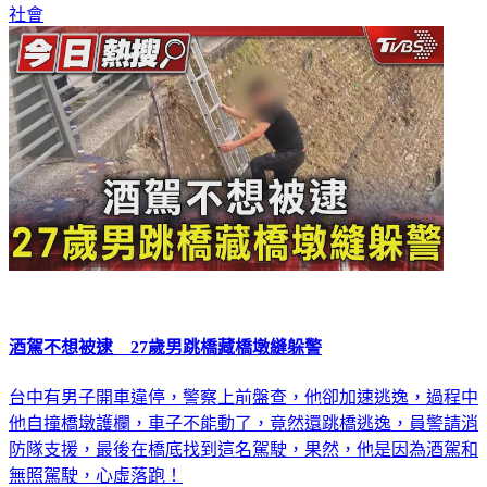
社會
酒駕不想被逮 27歲男跳橋藏橋墩縫躲警
台中有男子開車違停，警察上前盤查，他卻加速逃逸，過程中
他自撞橋墩護欄，車子不能動了，竟然還跳橋逃逸，員警請消
防隊支援，最後在橋底找到這名駕駛，果然，他是因為酒駕和
無照駕駛，心虛落跑！