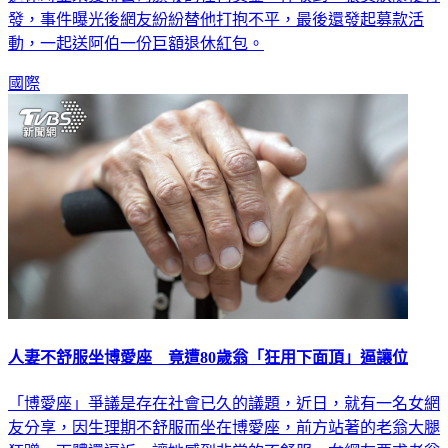
動，一起送阿伯一份巨額退休紅包。
國際
人妻不舒服坐博愛座 竟遭80歲翁「狂用下面頂」逼讓位
「博愛座」爭議是存在社會已久的議題，近日，就有一名女網
友分享，因生理期不舒服而坐在博愛座，前方站著的老翁大腿
狂蹭，下體還逼近，讓她感到非常的不舒服。女網友要求老翁