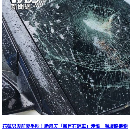
花蓮男與前妻爭吵！颱風天「搬巨石砸車」洩憤 嚇壞路邊狗
狗