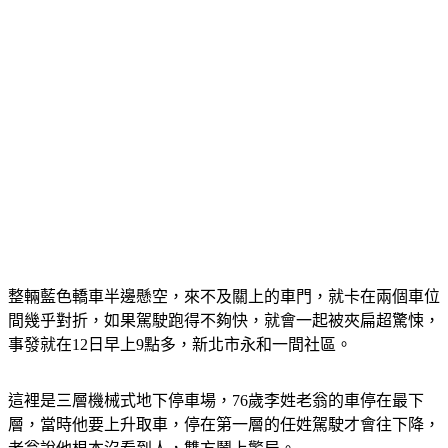
整輛藍色轎車半邊懸空，來不及關上的車門，就卡在兩個車位
間幾乎對折，如果駕駛跑得不夠快，就會一起被夾扁超驚悚，
事發就在12日早上9點多，新北市永和一間社區。
這裡是三層機械式地下停車場，76歲李姓老翁的車停在最下
層，當時他要上升取車，停在第一層的任姓駕駛才會往下降，
老翁說他根本沒看到人，雙方鬧上警局。