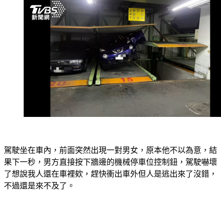
駕駛坐在車內，前面突然出現一對男女，原本他不以為意，結
果下一秒，男方直接按下牆邊的機械停車位控制鈕，駕駛嚇壞
了想說我人還在車裡欸，趕快衝出車外但人是逃出來了沒錯，
不過還是來不及了。