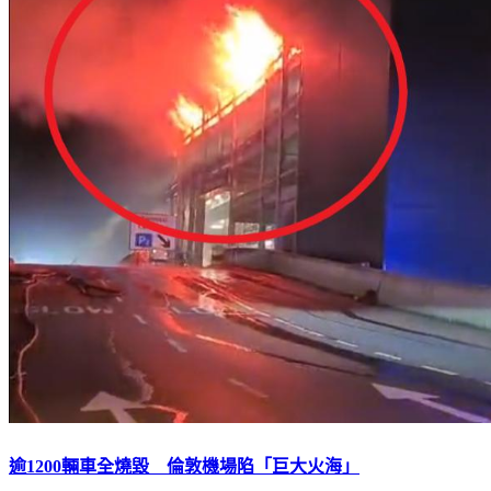
逾1200輛車全燒毀 倫敦機場陷「巨大火海」