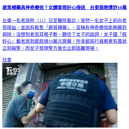
鹿茸補藥具神奇療效？女鏢客假好心接送 台東翁險遭詐10萬
台東一名老翁昨（11）日至醫院看診，突然一名女子上前向老
翁搭訕，並說有販售「鹿茸補藥」，宣稱有神奇療效能夠藥到
病除，沒想到老翁耳根子軟，聽信了女子的說詞，女子還「假
好心」載老翁到郵局領10萬元買藥，所幸郵局行員察覺有異狀
立刻報警，而女子發現警方後也立即逃離現場。
社會