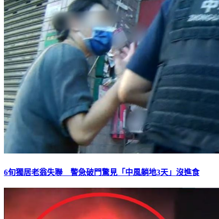
6旬獨居老翁失聯 警急破門驚見「中風躺地3天」沒進食