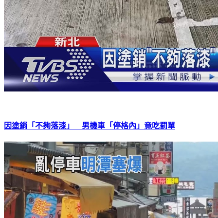
因塗銷「不夠落漆」 男機車「停格內」竟吃罰單