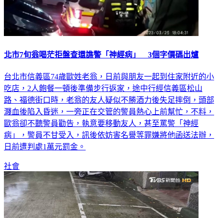
北市7旬翁喝茫拒盤查還譙警「神經病」 3個字價碼出爐
台北市信義區74歲歐姓老翁，日前與朋友一起到住家附近的小
吃店，2人飽餐一頓後準備步行返家，途中行經信義區松山
路、福德街口時，老翁的友人疑似不勝酒力後失足摔倒，頭部
濺血後陷入昏迷，一旁正在交管的警員熱心上前幫忙，不料，
歐翁卻不聽警員勸告，執意要移動友人，甚至罵警「神經
病」，警員不甘受入，訊後依妨害名譽等罪嫌將他函送法辦，
日前遭判處1萬元罰金。
社會