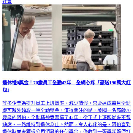
退休禮0獎金！70歲員工全勤42年 全網心疼「豪送190萬大紅
包」
許多企業為提升員工上班效率、減少請假，只要達成每月全勤
即可額外領取一筆全勤獎金，值得關注的是，美國一名高齡70
幾歲的阿伯，全勤精神竟習慣了42年，從正式上班起從來不曾
缺席，一路維持到退休為止。然而，令人心疼的是，阿伯直到
退休時並未獲得公司頒發的任何獎金，僅收到一張獎狀隨便打
發，事件曝光後網友紛紛替他打抱不平，最後還發起募款活