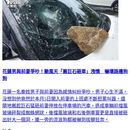
花蓮男與前妻爭吵！颱風天「搬巨石砸車」洩憤 嚇壞路邊狗
狗
花蓮一名秦姓男子與前妻因為感情糾紛爭吵，男子心生不滿，
沒想到他竟然於本月5日闖入前妻的上班處不斷怒罵叫囂，還
隨地搬起巨石猛砸前妻停放在停車場的汽車，造成車輛前擋風
玻璃碎裂成蜘蛛網狀，後擋風玻璃和右後側車窗更是直接被砸
出好大一個洞，連一旁的流浪狗都被嚇到拔腿狂奔。
社會