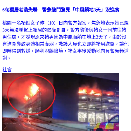
6旬獨居老翁失聯 警急破門驚見「中風躺地3天」沒進食
桃園一名褚姓女子昨（10）日向警方報案，焦急地表示她已經
3天無法聯繫上獨居的65歲哥哥，警方隨後與褚女一同前往褚
男住處，才發現原來褚男因為中風而躺在地上3天了，由於沒
有進食導致身體相當虛弱，救護人員也立即將褚男送醫，讓他
即時得到救援，順利脫離險境，褚女事後感動地向員警頻頻道
謝。
社會