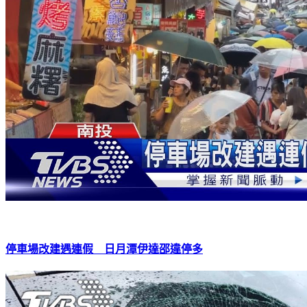
停車場改建遇連假 日月潭伊達邵違停多