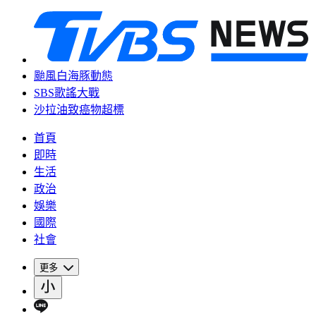
颱風白海豚動態
SBS歌謠大戰
沙拉油致癌物超標
首頁
即時
生活
政治
娛樂
國際
社會
更多