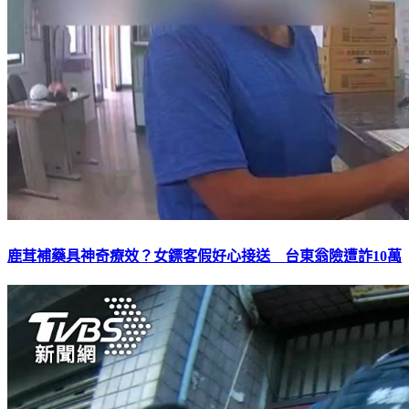
鹿茸補藥具神奇療效？女鏢客假好心接送 台東翁險遭詐10萬