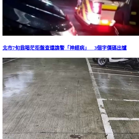
北市7旬翁喝茫拒盤查還譙警「神經病」 3個字價碼出爐