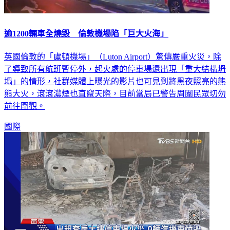
逾1200輛車全燒毀 倫敦機場陷「巨大火海」
英國倫敦的「盧頓機場」（Luton Airport）驚傳嚴重火災，除
了導致所有航班暫停外，起火處的停車場還出現「重大結構坍
塌」的情形，社群媒體上曝光的影片也可見到將黑夜照亮的熊
熊大火，滾滾濃煙也直竄天際，目前當局已警告周圍民眾切勿
前往圍觀。
國際