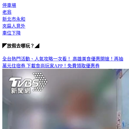
老翁
新北市永和
夾扁人意外
車位下降
◤放假去哪玩？◢
全台熱門活動、人氣攻略一次看！
高雄美食優惠開搶！再抽
萬元住宿券
下載食尚玩家APP！免費領取優惠券