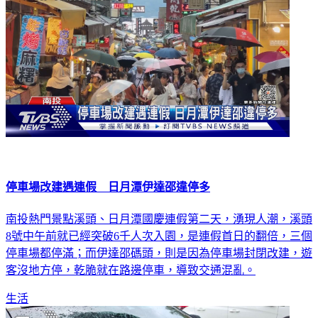
停車場改建遇連假 日月潭伊達邵違停多
南投熱門景點溪頭、日月潭國慶連假第二天，湧現人潮，溪頭
8號中午前就已經突破6千人次入園，是連假首日的翻倍，三個
停車場都停滿；而伊達邵碼頭，則是因為停車場封閉改建，遊
客沒地方停，乾脆就在路邊停車，導致交通混亂。
生活