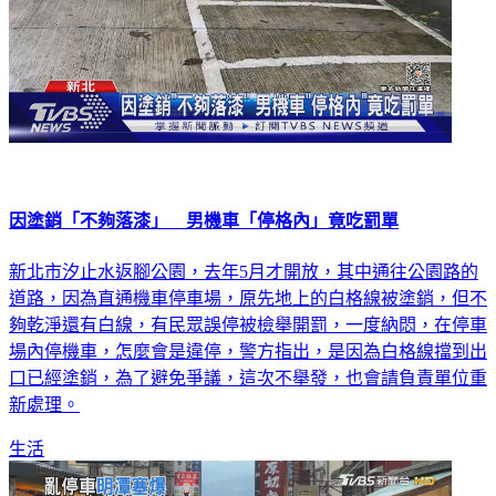
因塗銷「不夠落漆」 男機車「停格內」竟吃罰單
新北市汐止水返腳公園，去年5月才開放，其中通往公園路的
道路，因為直通機車停車場，原先地上的白格線被塗銷，但不
夠乾淨還有白線，有民眾誤停被檢舉開罰，一度納悶，在停車
場內停機車，怎麼會是違停，警方指出，是因為白格線擋到出
口已經塗銷，為了避免爭議，這次不舉發，也會請負責單位重
新處理。
生活