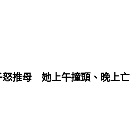
子怒推母 她上午撞頭、晚上亡