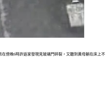
弟在傍晚6時許返家發現見玻璃門碎裂，又聽到黃母躺在床上不