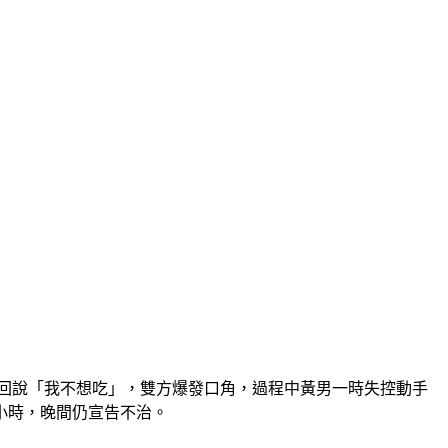
後回說「我不想吃」，雙方爆發口角，過程中黃男一時失控動手
小時，晚間仍宣告不治。