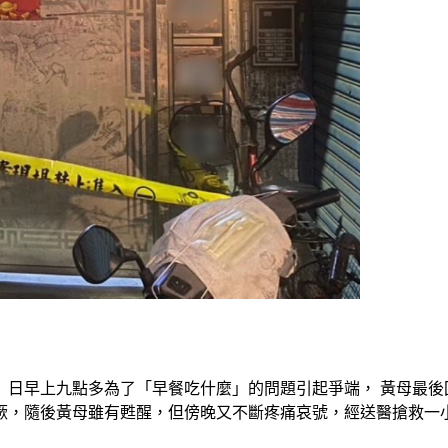
25）日早上九點多為了「早餐吃什麼」的問題引起爭端， 黃母最
厥，隨後黃母雖有甦醒，但傍晚又不斷疼痛哀號，經送醫搶救一