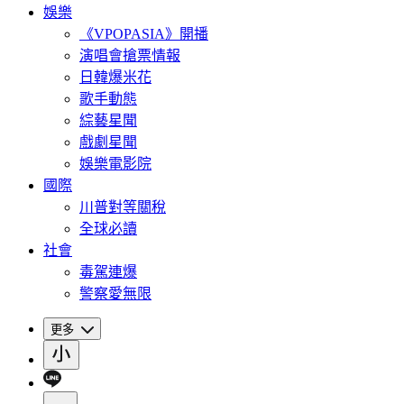
娛樂
《VPOPASIA》開播
演唱會搶票情報
日韓爆米花
歌手動態
綜藝星聞
戲劇星聞
娛樂電影院
國際
川普對等關稅
全球必讀
社會
毒駕連爆
警察愛無限
更多