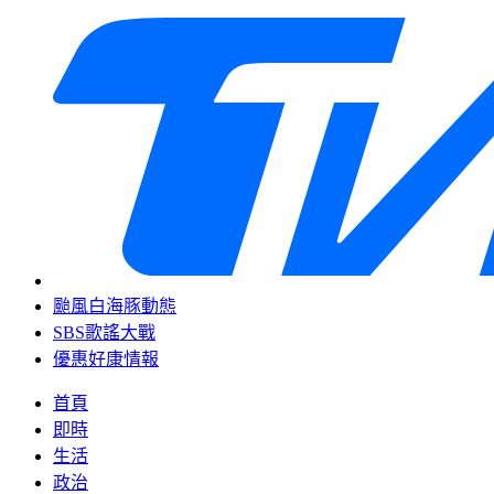
颱風白海豚動態
SBS歌謠大戰
優惠好康情報
首頁
即時
生活
政治