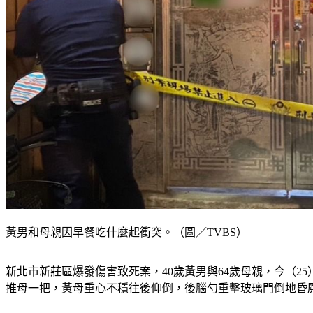
黃男和母親因早餐吃什麼起衝突。（圖／TVBS）
新北市新莊區爆發傷害致死案，40歲黃男與64歲母親，今（
推母一把，黃母重心不穩往後仰倒，後腦勺重擊玻璃門倒地昏