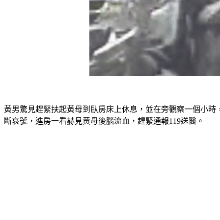
黃男驚見趕緊扶起黃母到臥房床上休息，並在旁觀察一個小時
斷哀號，進房一看赫見黃母後腦流血，趕緊通報119送醫。