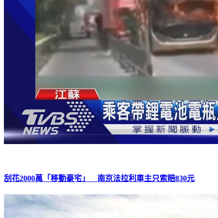
刮花2000萬「移動豪宅」 南京法拉利車主只索賠830元