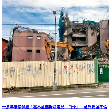
十多年懸案偵結！雲林危樓拆除驚見「白骨」 意外揭發不倫