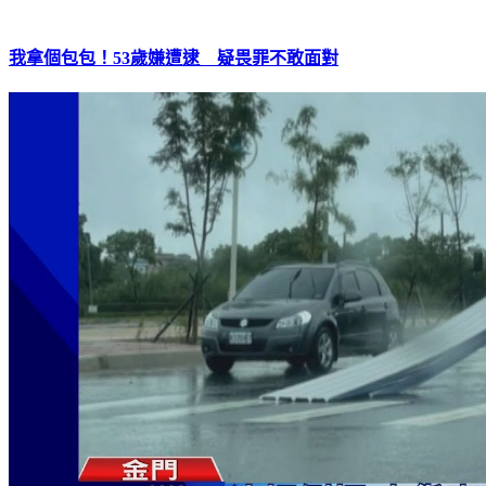
我拿個包包！53歲嫌遭逮 疑畏罪不敢面對