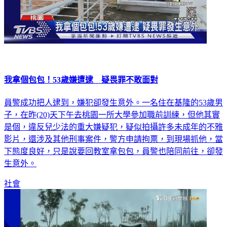
我拿個包包！53歲嫌遭逮 疑畏罪不敢面對
員警成功把人逮到，嫌犯卻發生意外。一名住在基隆的53歲男
子，在昨(20)天下午去桃園一所大學參加職前訓練，但他其實
是個，違反兒少法的重大嫌疑犯，疑似拍攝許多未成年的不雅
影片，還涉及其他刑事案件，警方申請拘票，到現場抓他，當
下態度良好，只是說要回教室拿包包，員警也陪同前往，卻發
生意外。
社會