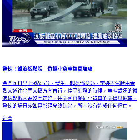
驚悚！鐵浪板鬆脫 倒插小貨車擋風玻璃
金門20日早上9點55分，發生一起恐怖意外，李姓男駕駛由金
烈大道往金門大橋方向直行，停等紅燈的時候，車斗載運的鐵
浪板疑似因為沒固定好，往前衝再倒插小貨車的前擋風玻璃，
驚悚的場景宛如電影絕命終結站，所幸沒有造成任何傷亡。
社會