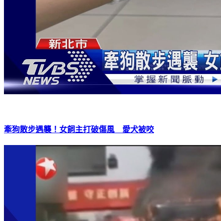
牽狗散步遇襲！女飼主打破傷風 愛犬被咬