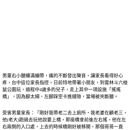
男童右小腿纏滿繃帶，痛的不斷發出聲音，讓家長看得好心
疼，台中這位家長指控，日前特地帶著小朋友，到雲林斗六椪
鼠公園玩，過程中4歲多的兒子，走上其中一項設施「搖搖
橋」，因為腳太細，左腳踩空卡進縫隙，當場被夾斷腿。
受害男童家長：「剛好我帶老二去上廁所，我老婆在顧老三，
他(老大)跑過去玩他說要上橋，那座橋會前後左右搖，他在左
右兩側的入口處，上去的時候橋剛好被移開，那個哥哥一直