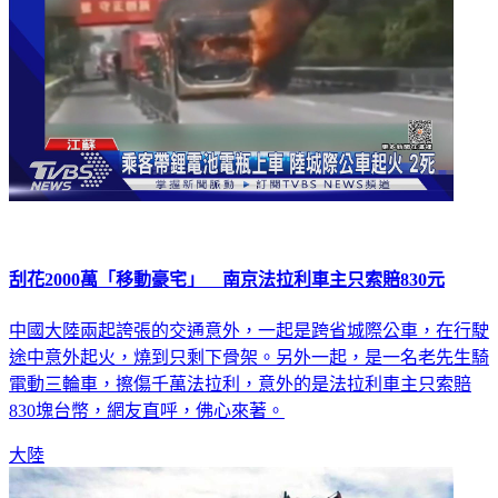
刮花2000萬「移動豪宅」 南京法拉利車主只索賠830元
中國大陸兩起誇張的交通意外，一起是跨省城際公車，在行駛
途中意外起火，燒到只剩下骨架。另外一起，是一名老先生騎
電動三輪車，擦傷千萬法拉利，意外的是法拉利車主只索賠
830塊台幣，網友直呼，佛心來著。
大陸