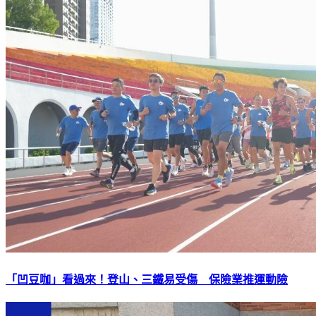
「凹豆咖」看過來！登山、三鐵易受傷 保險業推運動險