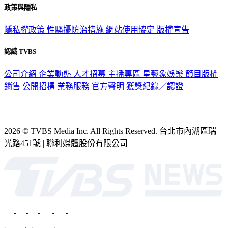
政策與隱私
隱私權政策
性騷擾防治措施
網站使用協定
版權宣告
認識 TVBS
公司介紹
企業動態
人才招募
主播專區
星藝象娛樂
節目版權
銷售
公開招標
業務服務
官方聲明
獲獎紀錄／認證
2026 © TVBS Media Inc. All Rights Reserved. 台北市內湖區瑞
光路451號 | 聯利媒體股份有限公司