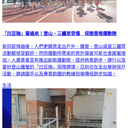
「凹豆咖」看過來！登山、三鐵易受傷 保險業推運動險
新冠疫情過後，人們更願意走出戶外，露營、登山或是三鐵等
活動都很受歡迎，然而運動所帶來的意外傷害可能也會跟著增
加。人壽業者宣布推出創新運動險，提供熱衷跑步、健行以及
愛好登山露營的「凹豆咖」保障選擇。日前也在全台舉辦保戶
活動，邀請國手以及專業跑團的教練到場傳授跑步知識。
生活