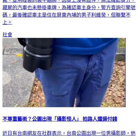
斃，並用睡袋的袋子綑綁，因身上沒有證件，無法確認身分，
藏屍的汽車也未懸掛車牌，為確認車主身分，警方查詢引擎號
碼，最後確認車主是住在屏東內埔的男子利維癸，但聯繫不
上。
社會
不尊重藝術？公園出現「攝影怪人」 拍路人還逼付錢
近日有台南網友在社群表示，台南公園出現一位男攝影師，他