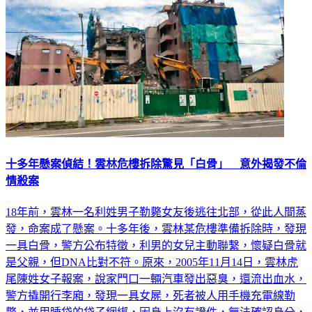
十多年懸案偵結！雲林危樓拆除驚見「白骨」 意外揭發不倫
情殺案
18年前，雲林一名利姓男子勒斃女友後逃往北部，從此人間蒸
發，命案成了懸案。十多年後，雲林某危樓準備拆除時，發現
一具白骨，警方公布特徵，利男的女兒主動聯繫，懷疑白骨就
是父親，但DNA比對不符。原來，2005年11月14日，雲林虎
尾陳姓女子報案，說家門口一輛汽車發出惡臭，還流出血水，
警方撬開行李廂，發現一具女屍，死者被人用手機充電線勒