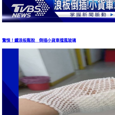
驚悚！鐵浪板鬆脫 倒插小貨車擋風玻璃