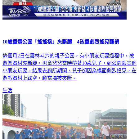
10歲童遭公園「搖搖橋」夾斷腿 4孩童劇烈搖晃釀禍
這個月2日在雲林斗六的親子公園，有小朋友玩耍過程中，被
遊樂器材夾斷腿，男童爸爸當時帶著10歲兒子，到公園跟其他
小朋友玩耍，結果去廁所期間，兒子卻因為橋面劇烈搖晃，在
遊戲器材上踩空，腳當場被夾斷。
生活