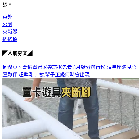
該。
意外
公園
夾斷腿
搖搖橋
◤人氣夯文◢
何潤東、曹佑寧獨家專訪搶先看
8月緣分排行榜 這星座遇見心
靈夥伴
超準測字!這輩子正緣何時會出現