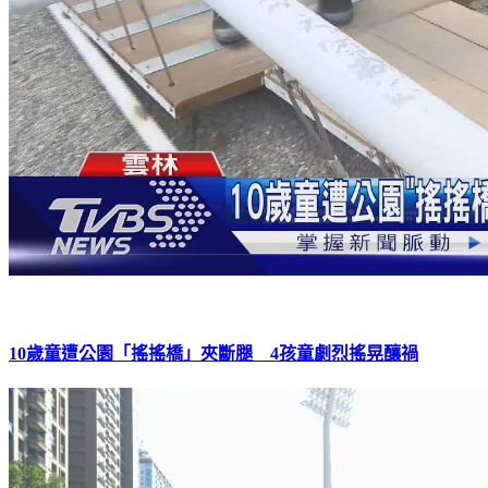
10歲童遭公園「搖搖橋」夾斷腿 4孩童劇烈搖晃釀禍