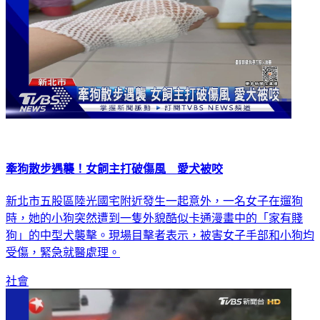
牽狗散步遇襲！女飼主打破傷風 愛犬被咬
新北市五股區陸光國宅附近發生一起意外，一名女子在遛狗
時，她的小狗突然遭到一隻外貌酷似卡通漫畫中的「家有賤
狗」的中型犬襲擊。現場目擊者表示，被害女子手部和小狗均
受傷，緊急就醫處理。
社會