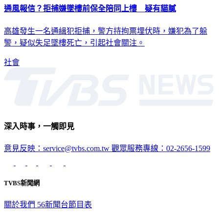
通風報信？拒捕嫌墜樓前保全陪同上樓 疑有貓膩
高雄發生一名通緝犯拒捕，警方持拘票埋伏時，嫌犯為了躲
警，疑似失足墜樓死亡，引起社會關注。
社會
深入時事，一觸即見
意見反映：service@tvbs.com.tw
觀眾服務專線：02-2656-1599
TVBS新聞網
關於我們
56新聞台節目表