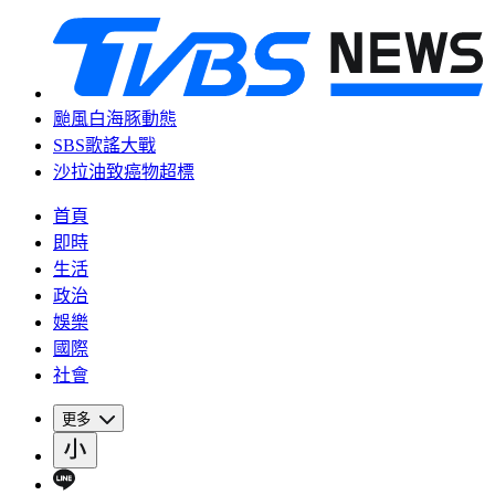
颱風白海豚動態
SBS歌謠大戰
沙拉油致癌物超標
首頁
即時
生活
政治
娛樂
國際
社會
更多