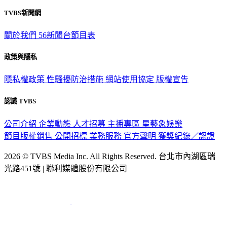
TVBS新聞網
關於我們
56新聞台節目表
政策與隱私
隱私權政策
性騷擾防治措施
網站使用協定
版權宣告
認識 TVBS
公司介紹
企業動態
人才招募
主播專區
星藝象娛樂
節目版權銷售
公開招標
業務服務
官方聲明
獲獎紀錄／認證
2026 © TVBS Media Inc. All Rights Reserved. 台北市內湖區瑞
光路451號 | 聯利媒體股份有限公司