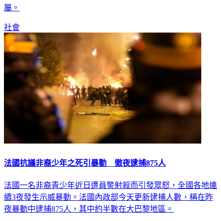
社會
法國抗議非裔少年之死引暴動 徹夜逮捕875人
法國一名非裔青少年近日遭員警射殺而引發眾怒，全國各地連
續3夜發生示威暴動。法國內政部今天更新逮捕人數，稱在昨
夜暴動中逮捕875人，其中約半數在大巴黎地區。
國際