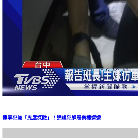
逮毒犯兼「鬼屋探險」！通緝犯躲廢棄樓遭逮