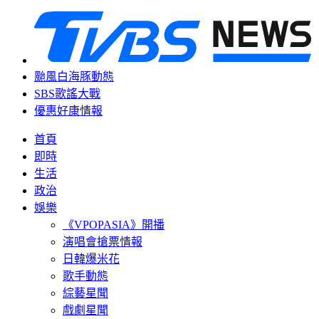
颱風白海豚動態
SBS歌謠大戰
優惠好康情報
首頁
即時
生活
政治
娛樂
《VPOPASIA》開播
演唱會搶票情報
日韓爆米花
歌手動態
綜藝星聞
戲劇星聞