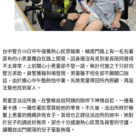
台中警方18日中午接獲熱心民眾報案，稱南門路上有一名包著
尿布的小男童獨自在路上閒晃，因身邊沒有見到家長陪同覺得
不太尋常，上前關心小男童卻不發一語，無計可施之下只好向
警方求助。員警獲報到場發現，男童雖不怕生卻不願開口說
話，由於擔心中午酷熱怕中暑，先將男童帶回所內照顧，再設
法幫他找到家人。
男童至派出所後，在警察叔叔阿姨的陪伴下神情自若，一邊看
著卡通，一邊吃著民眾買給他的零食。不久後，派出所終於聯
繫上男童的媽媽許姓女子，其母也正趕往派出所的途中，她對
於兒子的調皮好無奈，卻也十分感謝熱心民眾及員警的守護，
讓獨自出門闖蕩的兒子毫髮無傷。
許女事後無奈表示，男童趁著媽媽去廚房洗碗的片刻，竟自己