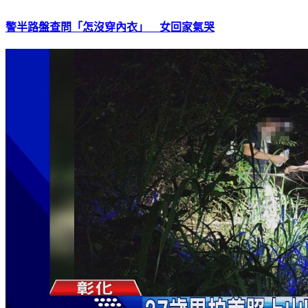
警半路盤查問「怎沒穿內衣」 女回家氣哭