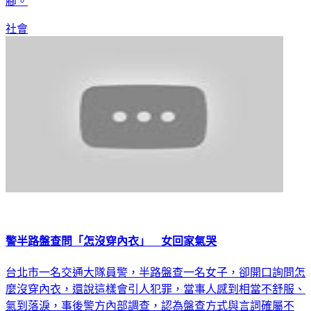
社會
警半路盤查問「怎沒穿內衣」 女回家氣哭
台北市一名交通大隊員警，半路盤查一名女子，卻開口詢問怎
麼沒穿內衣，還說這樣會引人犯罪，當事人感到相當不舒服、
氣到落淚，事後警方內部調查，認為盤查方式與言詞確屬不
當，將從嚴懲處，絕不寬貸。