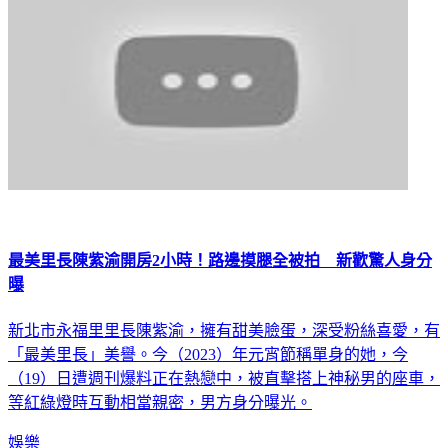
最美里長陳紫渝開房2小時！路邊摸腿全被拍 新歡驚人身分
曝
新北市永福里里長陳紫渝，擁有甜美臉蛋，深受粉絲喜愛，有
「最美里長」美譽。今（2023）年元宵節稱單身的她，今
（19）日遭週刊爆料正在熱戀中，被直擊搭上神秘男的座車，
等紅綠燈時互動相當親密，男方身分曝光。
娛樂