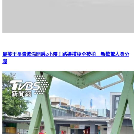
最美里長陳紫渝開房2小時！路邊摸腿全被拍 新歡驚人身分
曝