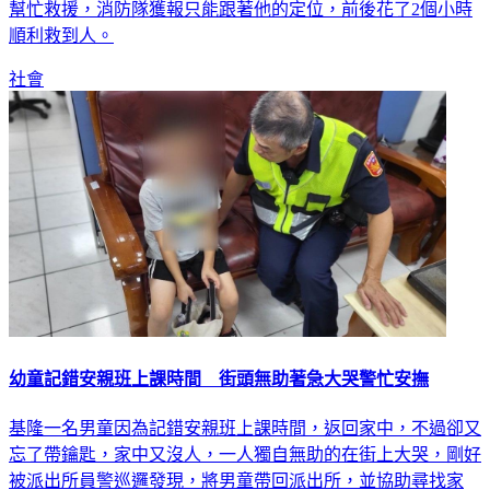
順利救到人。
社會
幼童記錯安親班上課時間 街頭無助著急大哭警忙安撫
基隆一名男童因為記錯安親班上課時間，返回家中，不過卻又
忘了帶鑰匙，家中又沒人，一人獨自無助的在街上大哭，剛好
被派出所員警巡邏發現，將男童帶回派出所，並協助尋找家
屬。