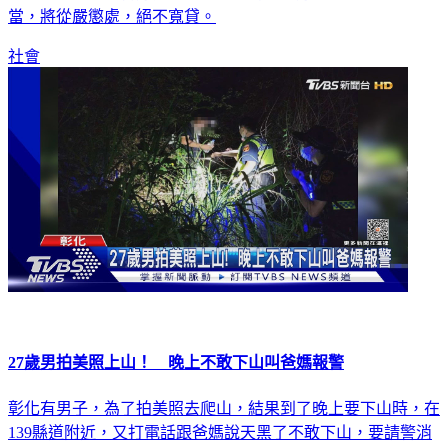
社會
27歲男拍美照上山！ 晚上不敢下山叫爸媽報警
彰化有男子，為了拍美照去爬山，結果到了晚上要下山時，在
139縣道附近，又打電話跟爸媽說天黑了不敢下山，要請警消
幫忙救援，消防隊獲報只能跟著他的定位，前後花了2個小時