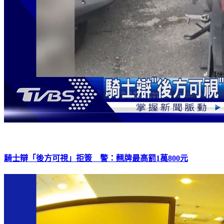
騎士辯「後方可視」拒簽 警：翹牌最高罰1萬800元