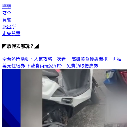
安全
員警
派出所
走失兒童
◤放假去哪玩？◢
全台熱門活動、人氣攻略一次看！
高雄美食優惠開搶！再抽
萬元住宿券
下載食尚玩家APP！免費領取優惠券