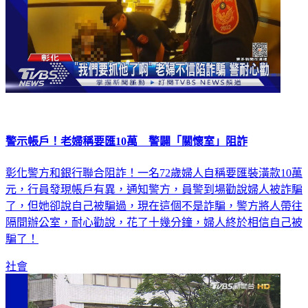
警示帳戶！老婦稱要匯10萬 警闢「關懷室」阻詐
彰化警方和銀行聯合阻詐！一名72歲婦人自稱要匯裝潢款10萬
元，行員發現帳戶有異，通知警方，員警到場勸說婦人被詐騙
了，但她卻說自己被騙過，現在這個不是詐騙，警方將人帶往
隔間辦公室，耐心勸說，花了十幾分鐘，婦人終於相信自己被
騙了！
社會