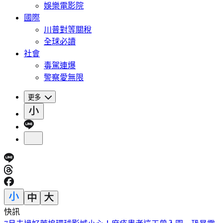
娛樂電影院
國際
川普對等關稅
全球必讀
社會
毒駕連爆
警察愛無限
更多
快訊