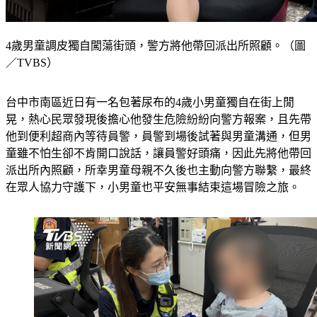
4歲男童調皮獨自闖蕩街頭，警方將他帶回派出所照顧。（圖
／TVBS）
台中市南區近日有一名包著尿布的4歲小男童獨自在街上閒
晃，熱心民眾發現後擔心他發生危險紛紛向警方報案，且先帶
他到便利超商內等待員警，員警到場後試著與男童溝通，但男
童雖不怕生卻不肯開口說話，讓員警好頭痛，因此先將他帶回
派出所內照顧，所幸男童母親不久後也主動向警方聯繫，最終
在眾人協力守護下，小男童也平安無事結束這場冒險之旅。