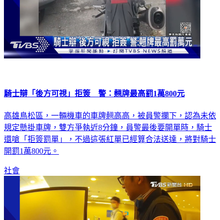
騎士辯「後方可視」拒簽 警：翹牌最高罰1萬800元
高雄鳥松區，一輛機車的車牌翹高高，被員警攔下，認為未依
規定懸掛車牌，雙方爭執近8分鐘，員警最後要開單時，騎士
還嗆「拒簽罰單」，不過這張紅單已經算合法送達，將對騎士
開罰1萬800元。
社會