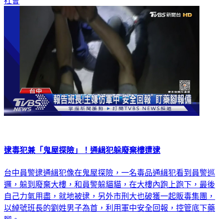
逮毒犯兼「鬼屋探險」！通緝犯躲廢棄樓遭逮
台中員警逮通緝犯像在鬼屋探險，一名毒品通緝犯看到員警巡
邏，躲到廢棄大樓，和員警躲貓貓，在大樓內跑上跑下，最後
自己力氣用盡，就地被逮，另外市刑大也破獲一起販毒集團，
以綽號班長的劉姓男子為首，利用軍中安全回報，控管底下藥
腳。