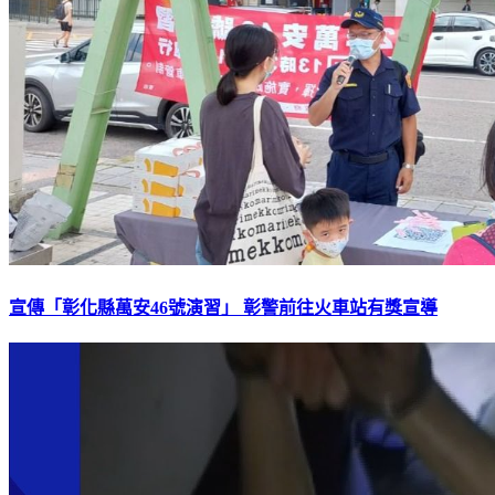
宣傳「彰化縣萬安46號演習」 彰警前往火車站有獎宣導