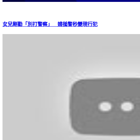
女兒剛勸「別打警察」 婦搥警秒變現行犯