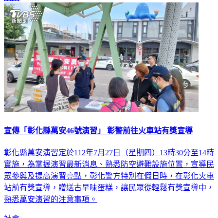
宣傳「彰化縣萬安46號演習」 彰警前往火車站有獎宣導
彰化縣萬安演習定於112年7月27日（星期四）13時30分至14時
實施，為掌握演習最新消息、熟悉防空避難設施位置，宣導民
眾參與及提高演習亮點，彰化警方特別在假日時，在彰化火車
站前有獎宣導，贈送古早味蛋糕，讓民眾從輕鬆有獎宣導中，
熟悉萬安演習的注意事項。
社會