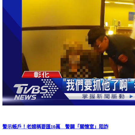
警示帳戶！老婦稱要匯10萬 警闢「關懷室」阻詐