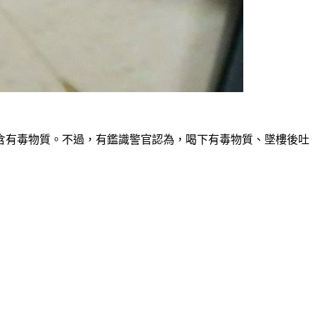
含有毒物質。不過，有鑑識警官認為，喝下有毒物質、墜樓後吐