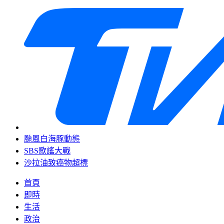
颱風白海豚動態
SBS歌謠大戰
沙拉油致癌物超標
首頁
即時
生活
政治