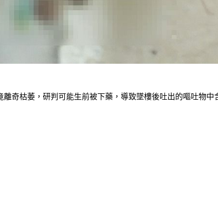
竟離奇枯萎，研判可能生前被下藥，導致墜樓後吐出的嘔吐物中