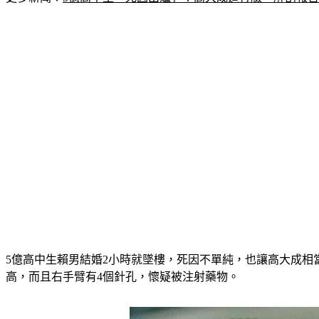
5億高中生賴男結婚2小時就墜樓，死因不單純，也讓高大成
高，而且右手臂有4個針孔，懷疑被注射藥物。