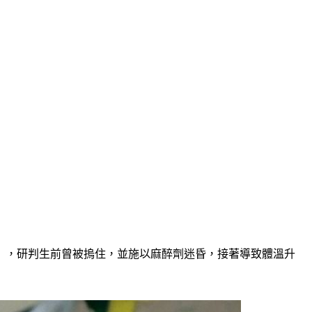
」，研判生前曾被摀住，並施以麻醉劑迷昏，接著導致體溫升