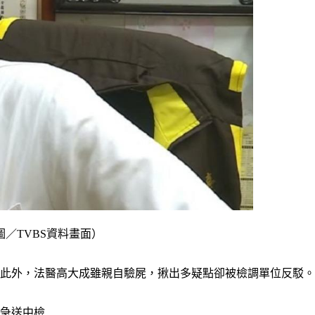
／TVBS資料畫面）
。此外，法醫高大成雖親自驗屍，揪出多疑點卻被檢調單位反駁
告急送中檢