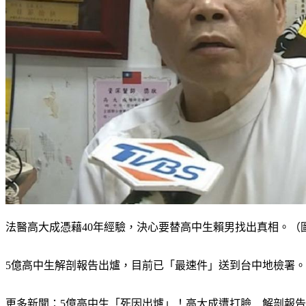
法醫高大成憑藉40年經驗，決心要替高中生賴男找出真相。（圖
5億高中生解剖報告出爐，目前已「最速件」送到台中地檢署
更多新聞：
5億高中生「死因出爐」！高大成遭打臉　解剖報