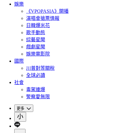
娛樂
《VPOPASIA》開播
演唱會搶票情報
日韓爆米花
歌手動態
綜藝星聞
戲劇星聞
娛樂電影院
國際
川普對等關稅
全球必讀
社會
毒駕連爆
警察愛無限
更多