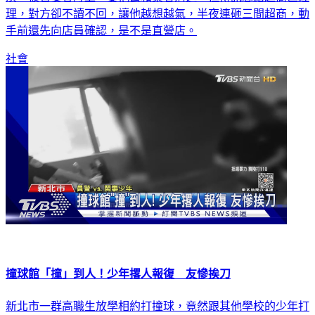
理，對方卻不讀不回，讓他越想越氣，半夜連砸三間超商，動
手前還先向店員確認，是不是直營店。
社會
撞球館「撞」到人！少年撂人報復 友慘挨刀
新北市一群高職生放學相約打撞球，竟然跟其他學校的少年打