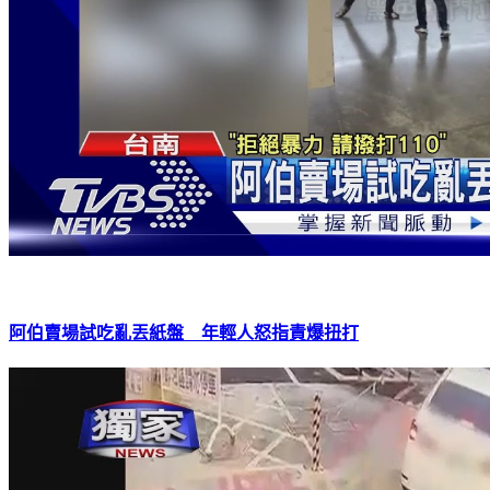
阿伯賣場試吃亂丟紙盤 年輕人怒指責爆扭打