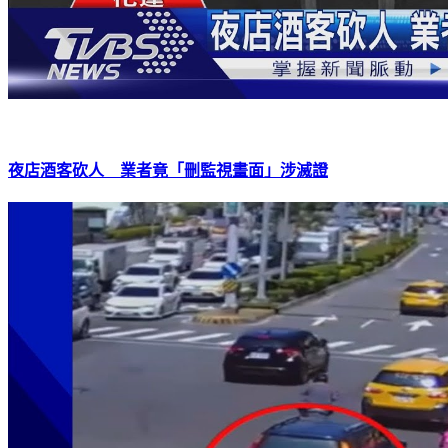
夜店酒客砍人 業者竟「刪監視畫面」涉滅證