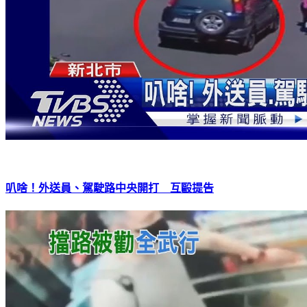
叭啥！外送員、駕駛路中央開打 互毆提告