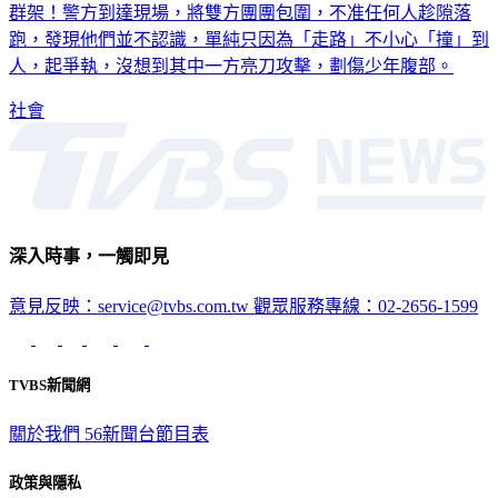
群架！警方到達現場，將雙方團團包圍，不准任何人趁隙落
跑，發現他們並不認識，單純只因為「走路」不小心「撞」到
人，起爭執，沒想到其中一方亮刀攻擊，劃傷少年腹部。
社會
深入時事，一觸即見
意見反映：service@tvbs.com.tw
觀眾服務專線：02-2656-1599
TVBS新聞網
關於我們
56新聞台節目表
政策與隱私