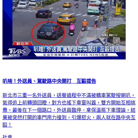
叭啥！外送員、駕駛路中央開打 互毆提告
新北市三重一名外送員，送餐過程中不滿被轎車駕駛按喇叭，
氣得追上前轉頭回瞪，對方也搖下車窗叫囂，雙方開始互相挑
釁，最後在下一個路口，外送員臨停、拿保溫瓶下車理論，結
果被突然打開的車門用力撞到，引爆怒火，兩人就在路中央互
毆！
社會