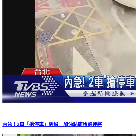
內急！2車「搶停車」糾紛 加油站廁所毆運將