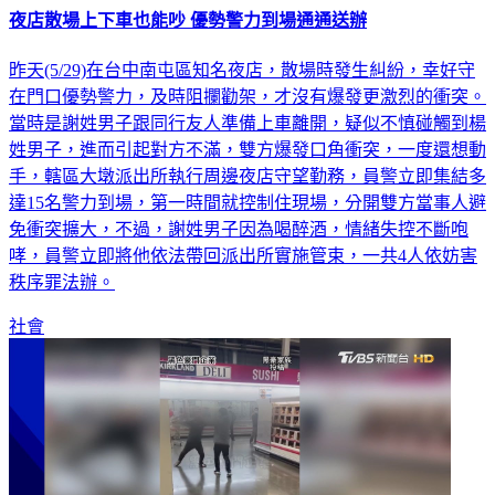
夜店散場上下車也能吵 優勢警力到場通通送辦
昨天(5/29)在台中南屯區知名夜店，散場時發生糾紛，幸好守
在門口優勢警力，及時阻攔勸架，才沒有爆發更激烈的衝突。
當時是謝姓男子跟同行友人準備上車離開，疑似不慎碰觸到楊
姓男子，進而引起對方不滿，雙方爆發口角衝突，一度還想動
手，轄區大墩派出所執行周邊夜店守望勤務，員警立即集結多
達15名警力到場，第一時間就控制住現場，分開雙方當事人避
免衝突擴大，不過，謝姓男子因為喝醉酒，情緒失控不斷咆
哮，員警立即將他依法帶回派出所實施管束，一共4人依妨害
秩序罪法辦。
社會