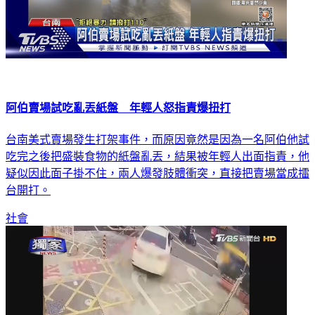
阿伯賣場試吃亂丟紙盤 年輕人怒指責爆扭打
台南美式賣場發生打架事件，而原因竟然是因為一名阿伯他試
吃完之後把盛裝食物的紙盤亂丟，結果被年輕人出面指責，他
疑似因此面子掛不住，兩人爆發肢體衝突，直接把賣場當成擂
台開打。
社會