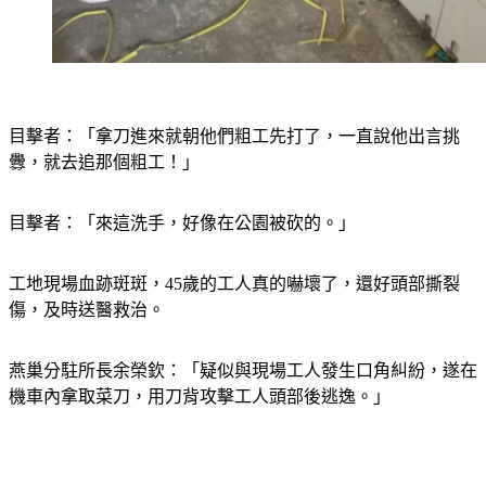
目擊者：「拿刀進來就朝他們粗工先打了，一直說他出言挑
釁，就去追那個粗工！」
目擊者：「來這洗手，好像在公園被砍的。」
工地現場血跡斑斑，45歲的工人真的嚇壞了，還好頭部撕裂
傷，及時送醫救治。
燕巢分駐所長余榮欽：「疑似與現場工人發生口角糾紛，遂在
機車內拿取菜刀，用刀背攻擊工人頭部後逃逸。」