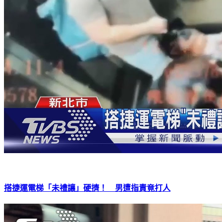
搭捷運電梯「未禮讓」硬擠！ 男遭指責竟打人