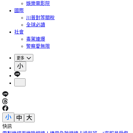
娛樂電影院
國際
川普對等關稅
全球必讀
社會
毒駕連爆
警察愛無限
更多
快訊