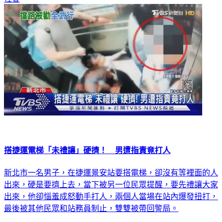
搭捷運電梯「未禮讓」硬擠！ 男遭指責竟打人
新北市一名男子，在捷運景安站要搭電梯，卻沒有等裡面的人
出來，硬是要擠上去，當下被另一位民眾提醒，要先禮讓大家
出來，他卻惱羞成怒動手打人，兩個人當場在站內爆發扭打，
最後被其他民眾和站務員制止，雙雙被帶回警局。