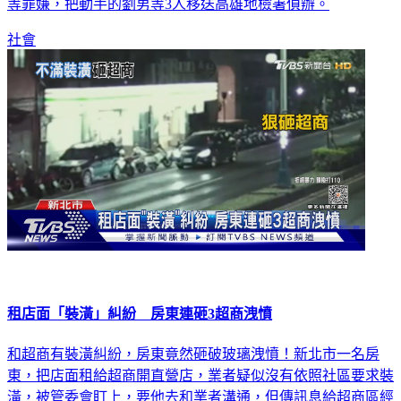
等罪嫌，把動手的劉男等3人移送高雄地檢署偵辦。
社會
租店面「裝潢」糾紛 房東連砸3超商洩憤
和超商有裝潢糾紛，房東竟然砸破玻璃洩憤！新北市一名房
東，把店面租給超商開直營店，業者疑似沒有依照社區要求裝
潢，被管委會盯上，要他去和業者溝通，但傳訊息給超商區經