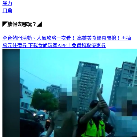
暴力
口角
◤放假去哪玩？◢
全台熱門活動、人氣攻略一次看！
高雄美食優惠開搶！再抽
萬元住宿券
下載食尚玩家APP！免費領取優惠券