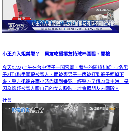
小王介入姐弟戀？ 男友吃醋撂友持球棒圍毆、開槍
今天(5/22)上午在台中潭子一間宮廟，發生的開槍糾紛，2名男
子2打1聯手圍毆被害人，而被害男子一度被打到褲子都掉下
來，警方迅速在兩小時內逮到嫌犯，經警方了解23歲主嫌，是
因為懷疑被害人跟自己的女友曖昧，才會撂朋友去圍毆。
社會