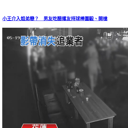
小王介入姐弟戀？ 男友吃醋撂友持球棒圍毆、開槍