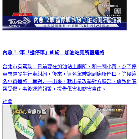
內急！2車「搶停車」糾紛 加油站廁所毆運將
台北市有駕駛，日前要在加油站上廁所，和一輛小黃，為了停
車問題發生行車糾紛，後來，這名駕駛跑到廁所門口，等候這
名小黃運將，等對方一出來，就出拳攻擊對方臉部，導致他嘴
唇受傷，事後運將報警，提告傷害和妨害自由。
社會