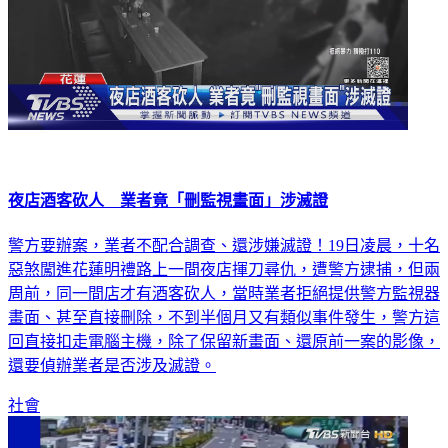
夜店酒客砍人 業者竟「刪監視畫面」涉滅證
警方要辦案，業者不配合調查、還涉嫌滅證！19日凌晨，十名
惡煞闖進花蓮明禮路上一間夜店揮刀尋仇，遭警方逮捕，但兩
周前，同一間店才有酒客砍人，當時業者拒絕提供警方監視器
畫面、甚至直接刪除，不到半個月又有類似事件發生，警方這
回直接扣走電腦主機，除了保留新畫面、還原前一案的影像，
還要偵辦業者是否涉及滅證。
社會