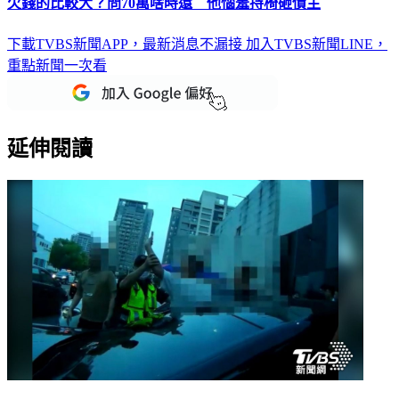
欠錢的比較大？問70萬啥時還 他惱羞持椅砸債主
下載TVBS新聞APP，最新消息不漏接
加入TVBS新聞LINE，
重點新聞一次看
延伸閱讀