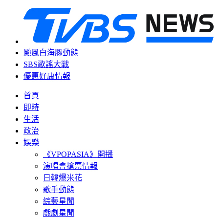
颱風白海豚動態
SBS歌謠大戰
優惠好康情報
首頁
即時
生活
政治
娛樂
《VPOPASIA》開播
演唱會搶票情報
日韓爆米花
歌手動態
綜藝星聞
戲劇星聞