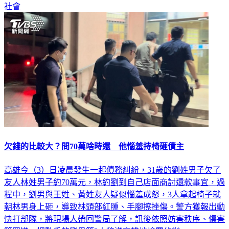
社會
欠錢的比較大？問70萬啥時還 他惱羞持椅砸債主
高雄今（3）日凌晨發生一起債務糾紛，31歲的劉姓男子欠了
友人林姓男子約70萬元，林約劉到自己店面商討還款事宜，過
程中，劉男與王姓、黃姓友人疑似惱羞成怒，3人拿起椅子就
朝林男身上砸，導致林頭部紅腫、手腳擦挫傷。警方獲報出動
快打部隊，將現場人帶回警局了解，訊後依照妨害秩序、傷害