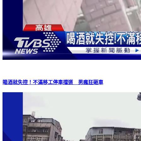
喝酒就失控！不滿移工停車擋道 男瘋狂砸車