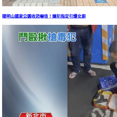
陽明山國家公園收恐嚇信！嫌犯指定引爆女廁