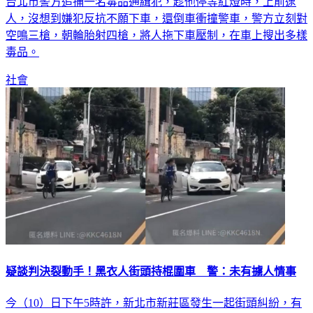
台北市警方追捕一名毒品通緝犯，趁他停等紅燈時，上前逮
人，沒想到嫌犯反抗不願下車，還倒車衝撞警車，警方立刻對
空鳴三槍，朝輪胎射四槍，將人拖下車壓制，在車上搜出多樣
毒品。
社會
疑談判決裂動手！黑衣人街頭持棍圍車 警：未有擄人情事
今（10）日下午5時許，新北市新莊區發生一起街頭糾紛，有