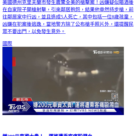
美國德州克里夫蘭市發生震驚全美的槍擊案！凶嫌疑似喝酒後
在自家院子開槍射擊，引來鄰居抱怨，結果他竟然持步槍，前
往鄰居家中行凶，並且造成5人死亡，其中包括一位8歲孩童，
凶嫌在犯案後逃逸，當地警方除了公布槍手照片外，還提醒民
眾不要出門，以免發生意外。
國際