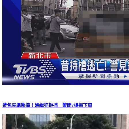
遭包夾還衝撞！通緝犯拒捕 警開7槍拖下車