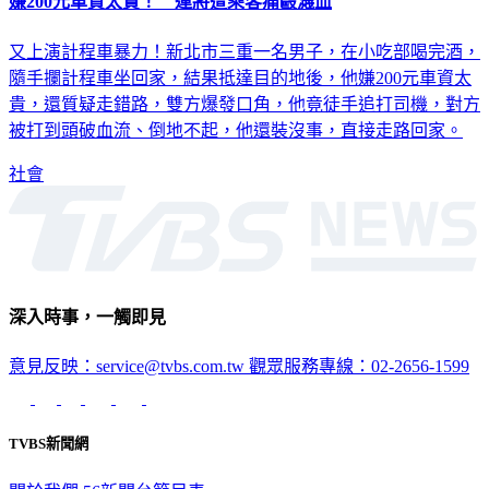
嫌200元車資太貴！ 運將遭乘客痛毆濺血
又上演計程車暴力！新北市三重一名男子，在小吃部喝完酒，
隨手攔計程車坐回家，結果抵達目的地後，他嫌200元車資太
貴，還質疑走錯路，雙方爆發口角，他竟徒手追打司機，對方
被打到頭破血流、倒地不起，他還裝沒事，直接走路回家。
社會
深入時事，一觸即見
意見反映：service@tvbs.com.tw
觀眾服務專線：02-2656-1599
TVBS新聞網