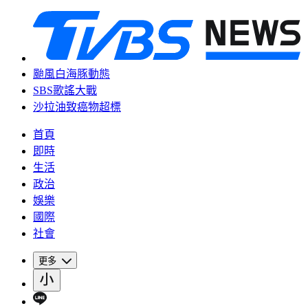
颱風白海豚動態
SBS歌謠大戰
沙拉油致癌物超標
首頁
即時
生活
政治
娛樂
國際
社會
更多