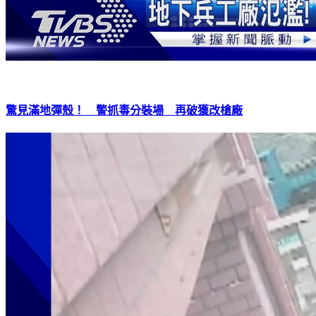
驚見滿地彈殼！ 警抓毒分裝場 再破獲改槍廠