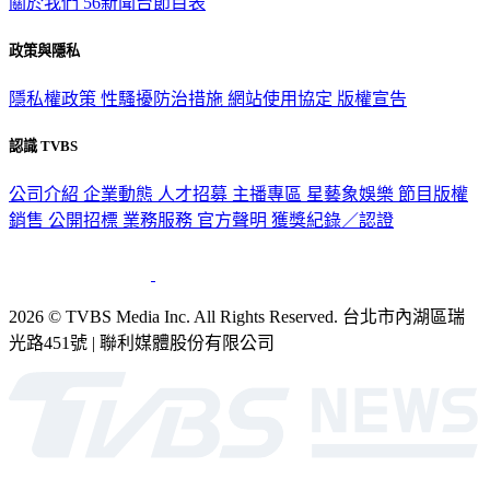
關於我們
56新聞台節目表
政策與隱私
隱私權政策
性騷擾防治措施
網站使用協定
版權宣告
認識 TVBS
公司介紹
企業動態
人才招募
主播專區
星藝象娛樂
節目版權
銷售
公開招標
業務服務
官方聲明
獲獎紀錄／認證
2026 © TVBS Media Inc. All Rights Reserved. 台北市內湖區瑞
光路451號 | 聯利媒體股份有限公司