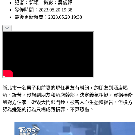
記者
：
郭穎
｜
攝影
：
吳俊緯
發佈時間：
2023.05.20 19:38
最後更新時間：
2023.05.20 19:38
新北市一名男子和前妻的現任男友有糾紛，約朋友到酒店喝
酒、訴苦，沒想到朋友和酒店幹部，決定義氣相挺，買鋁棒衝
到對方住家，砸毀大門跟門鈴，被害人心生恐懼提告，但檢方
認為嫌犯的行為只構成毀損罪，不算恐嚇。