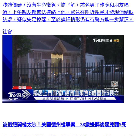
肢體僵硬，沒有生命徵象。據了解，該名男子昨晚和朋友喝
酒，上午親友都無法連絡上他，緊急在附近搜尋才發現他倒臥
該處，疑似失足掉落，至於詳細情形仍有待警方進一步釐清。
社會
被抱怨開槍太吵！美國德州槍擊案 38歲嫌醉後逞兇釀5死