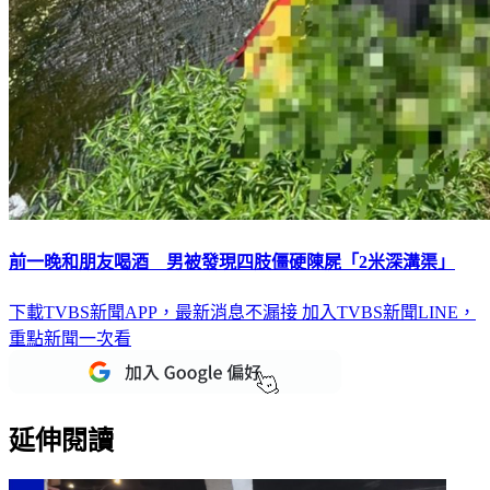
前一晚和朋友喝酒 男被發現四肢僵硬陳屍「2米深溝渠」
下載TVBS新聞APP，最新消息不漏接
加入TVBS新聞LINE，
重點新聞一次看
延伸閱讀