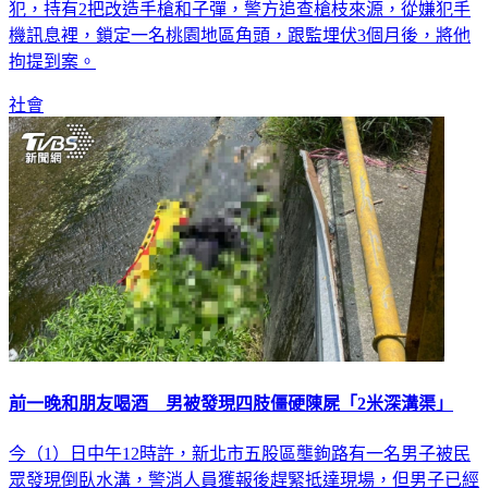
犯，持有2把改造手槍和子彈，警方追查槍枝來源，從嫌犯手
機訊息裡，鎖定一名桃園地區角頭，跟監埋伏3個月後，將他
拘提到案。
社會
前一晚和朋友喝酒 男被發現四肢僵硬陳屍「2米深溝渠」
今（1）日中午12時許，新北市五股區壟鉤路有一名男子被民
眾發現倒臥水溝，警消人員獲報後趕緊抵達現場，但男子已經