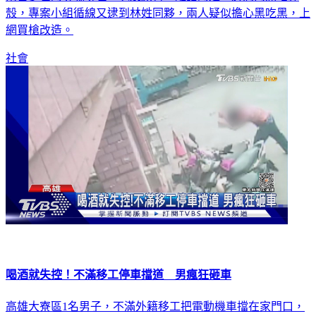
殼，專案小組循線又逮到林姓同夥，兩人疑似擔心黑吃黑，上
網買槍改造。
社會
喝酒就失控！不滿移工停車擋道 男瘋狂砸車
高雄大寮區1名男子，不滿外籍移工把電動機車擋在家門口，