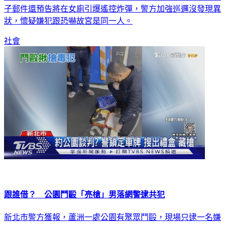
子郵件還預告將在女廁引爆遙控炸彈，警方加強巡邏沒發現異
狀，懷疑嫌犯跟恐嚇故宮是同一人。
社會
跟誰借？ 公園鬥毆「亮槍」男落網警逮共犯
新北市警方獲報，蘆洲一處公園有聚眾鬥毆，現場只逮一名嫌