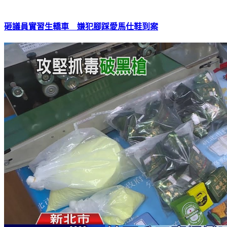
砸議員實習生轎車 嫌犯腳踩愛馬仕鞋到案