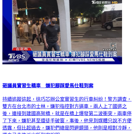
砸議員實習生轎車 嫌犯腳踩愛馬仕鞋到案
持續追蹤這起，徐巧芯辦公室實習生的行車糾紛！警方調查，
雙方在台北市的士林，嫌犯指控對方逼車，兩人上了國道之
後，連接到建國高架橋，就是在橋上爆發第二波衝突，兩車停
了下來，嫌犯甚至還徒手破窗，事後，他見到媒體只說不方便
透露，但比起過去，嫌犯們總是閃避鏡頭，他則是相對冷靜，