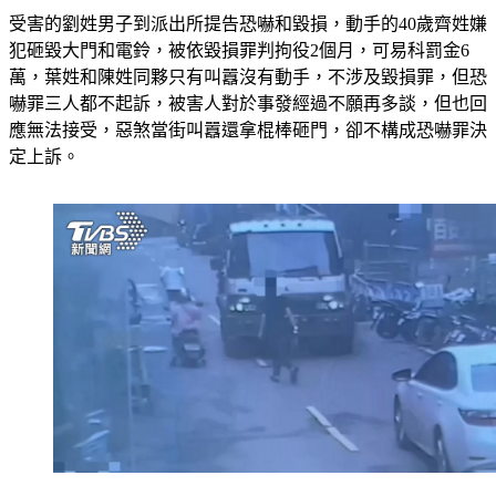
受害的劉姓男子到派出所提告恐嚇和毀損，動手的40歲齊姓嫌
犯砸毀大門和電鈴，被依毀損罪判拘役2個月，可易科罰金6
萬，葉姓和陳姓同夥只有叫囂沒有動手，不涉及毀損罪，但恐
嚇罪三人都不起訴，被害人對於事發經過不願再多談，但也回
應無法接受，惡煞當街叫囂還拿棍棒砸門，卻不構成恐嚇罪決
定上訴。