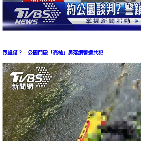
跟誰借？ 公園鬥毆「亮槍」男落網警逮共犯