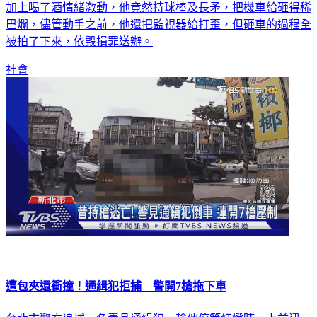
加上喝了酒情緒激動，他竟然持球棒及長矛，把機車給砸得稀
巴爛，儘管動手之前，他還把監視器給打歪，但砸車的過程全
被拍了下來，依毀損罪送辦。
社會
遭包夾還衝撞！通緝犯拒捕 警開7槍拖下車