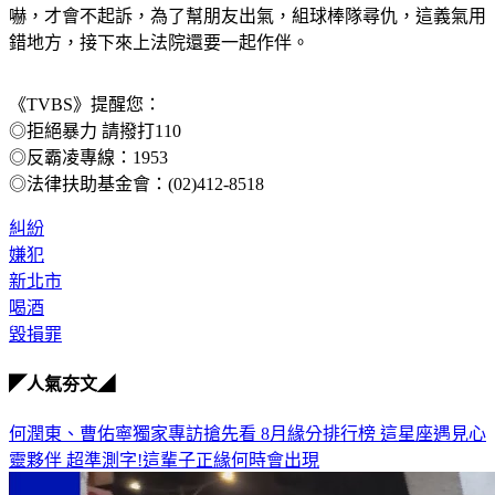
嚇，才會不起訴，為了幫朋友出氣，組球棒隊尋仇，這義氣用
錯地方，接下來上法院還要一起作伴。
《TVBS》提醒您：
◎拒絕暴力 請撥打110
◎反霸凌專線：1953
◎法律扶助基金會：(02)412-8518
糾紛
嫌犯
新北市
喝酒
毀損罪
◤人氣夯文◢
何潤東、曹佑寧獨家專訪搶先看
8月緣分排行榜 這星座遇見心
靈夥伴
超準測字!這輩子正緣何時會出現