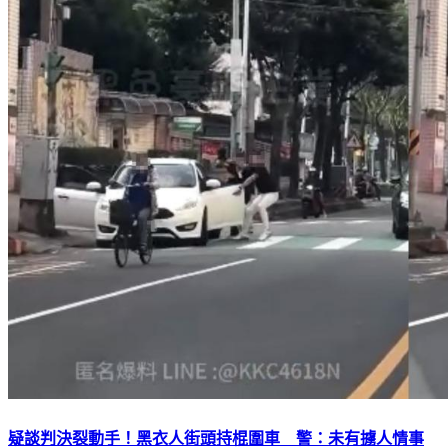
疑談判決裂動手！黑衣人街頭持棍圍車 警：未有擄人情事