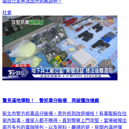
還自己走進派出所到案說明。
社會
驚見滿地彈殼！ 警抓毒分裝場 再破獲改槍廠
新北市警方抓毒品分裝場，意外抓到改造槍枝！有毒販躲在住
家內製毒，連家人都不曉得，直到警察上門攻堅，當場被搜出
兩百多包的毒咖啡包，以及原料，離譜的是，房間內滿地彈