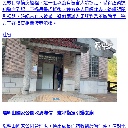
民眾目擊衝突過程，還一度以為有被害人遭擄走，嚇得趕緊通
知警方到場。不過員警趕抵後，雙方多人已經離去，後續調閱
監視器，確認未有人被擄，疑似兩派人馬談判喬不攏動手，警
方正在追查相關涉案犯嫌。
社會
陽明山國家公園收恐嚇信！嫌犯指定引爆女廁
陽明山國家公園管理處，傳出處長信箱收到恐嚇信件，這封電