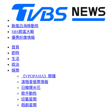
颱風白海豚動態
SBS歌謠大戰
優惠好康情報
首頁
即時
生活
政治
娛樂
《VPOPASIA》開播
演唱會搶票情報
日韓爆米花
歌手動態
綜藝星聞
戲劇星聞