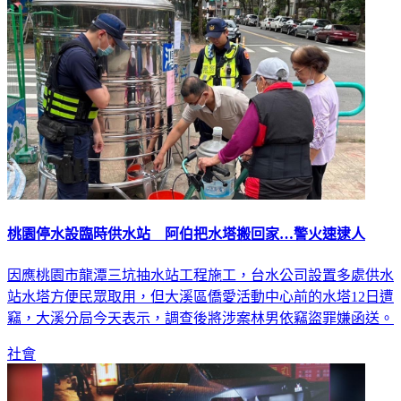
桃園停水設臨時供水站 阿伯把水塔搬回家…警火速逮人
因應桃園市龍潭三坑抽水站工程施工，台水公司設置多處供水
站水塔方便民眾取用，但大溪區僑愛活動中心前的水塔12日遭
竊，大溪分局今天表示，調查後將涉案林男依竊盜罪嫌函送。
社會