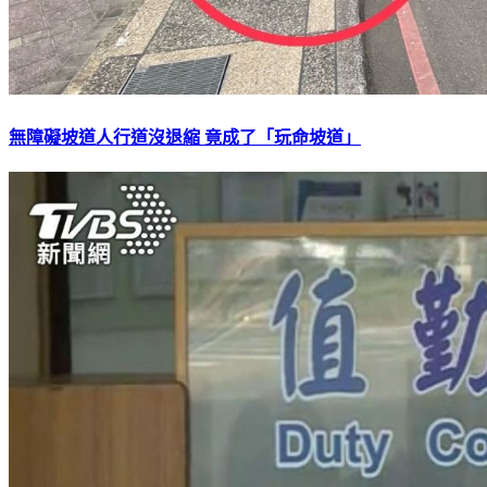
無障礙坡道人行道沒退縮 竟成了「玩命坡道」