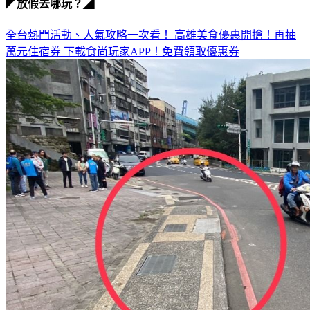
全台熱門活動、人氣攻略一次看！
高雄美食優惠開搶！再抽
萬元住宿券
下載食尚玩家APP！免費領取優惠券