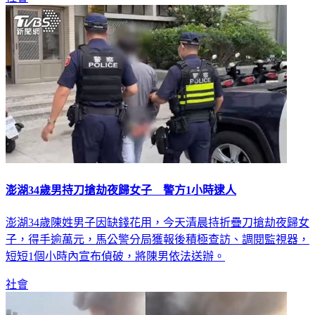
澎湖34歲男持刀搶劫夜歸女子 警方1小時逮人
澎湖34歲陳姓男子因缺錢花用，今天清晨持折疊刀搶劫夜歸女
子，得手逾萬元，馬公警分局獲報後積極查訪、調閱監視器，
短短1個小時內宣布偵破，將陳男依法送辦。
社會