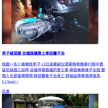
男子疑酒駕 自撞路邊賓士車送醫不治
桃園一名57歲楊姓男子,13日凌晨疑似酒駕騎乘機車行經中壢
區民族路三段時,自撞停靠路邊的賓士車,導致機車幾乎全毀,整
個人也是當場噴飛,經送醫後不治身亡,經抽血換算酒測值為
0.13mg/l。
社會