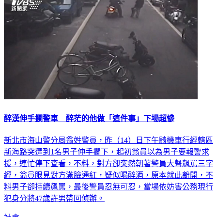
醉漢伸手攔警車 醉茫的他做「這件事」下場超慘
新北市海山警分局翁姓警員，昨（14）日下午騎機車行經轄區
新海路突遭到1名男子伸手攔下，起初翁員以為男子要報警求
援，連忙停下查看，不料，對方卻突然朝著警員大聲飆罵三字
經，翁員眼見對方滿臉通紅，疑似喝醉酒，原本就此離開，不
料男子卻持續飆罵，最後警員忍無可忍，當場依妨害公務現行
犯身分將47歲許男帶回偵辦。
社會