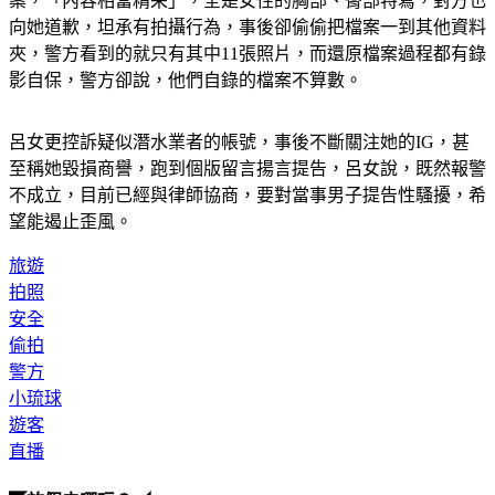
向她道歉，坦承有拍攝行為，事後卻偷偷把檔案一到其他資料
夾，警方看到的就只有其中11張照片，而還原檔案過程都有錄
影自保，警方卻說，他們自錄的檔案不算數。
呂女更控訴疑似潛水業者的帳號，事後不斷關注她的IG，甚
至稱她毀損商譽，跑到個版留言揚言提告，呂女說，既然報警
不成立，目前已經與律師協商，要對當事男子提告性騷擾，希
望能遏止歪風。
旅遊
拍照
安全
偷拍
警方
小琉球
遊客
直播
◤放假去哪玩？◢