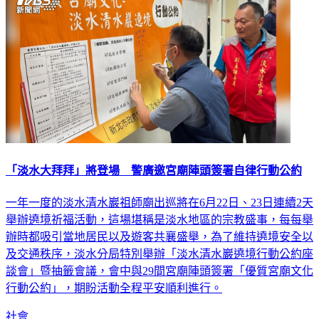
「淡水大拜拜」將登場 警廣邀宮廟陣頭簽署自律行動公約
一年一度的淡水清水巖祖師廟出巡將在6月22日、23日連續2天
舉辦遶境祈福活動，這場堪稱是淡水地區的宗教盛事，每每舉
辦時都吸引當地居民以及遊客共襄盛舉，為了維持遶境安全以
及交通秩序，淡水分局特別舉辦「淡水清水巖遶境行動公約座
談會」暨抽籤會議，會中與29間宮廟陣頭簽署「優質宮廟文化
行動公約」，期盼活動全程平安順利進行。
社會