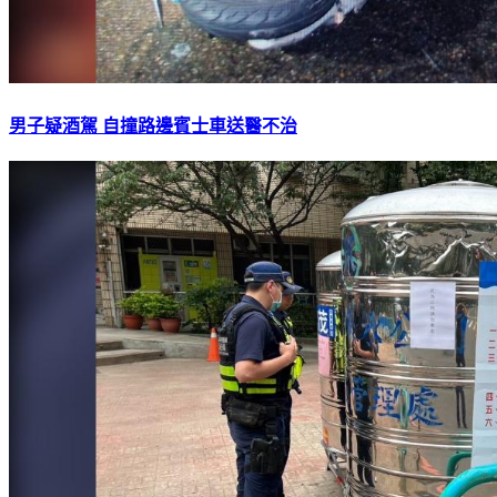
男子疑酒駕 自撞路邊賓士車送醫不治