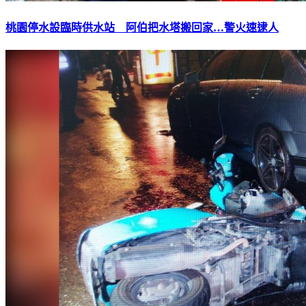
桃園停水設臨時供水站 阿伯把水塔搬回家…警火速逮人