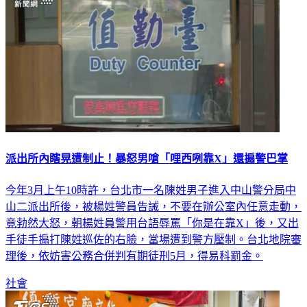
派出所內瞎晃遭制止！暴怒男嗆「哩西咧靠X」還搧警巴掌
今年3月上午10時許，台北市一名陳姓男子進入中山警分局中
山二派出所後，被楊姓警員告誡，不要在辦公室內任意走動，
竟勃然大怒，朝楊姓員警用台語辱罵「你是在靠X」後，又出
手徒手搧打陳姓巡佐的右臉，當場遭到警方壓制。台北地院審
理後，依妨害公務合併判有期徒刑5月，得易科罰金。
社會