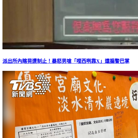
派出所內瞎晃遭制止！暴怒男嗆「哩西咧靠X」還搧警巴掌