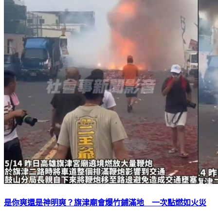
是你爽還是神明爽？旗津廟會爆竹鋪滿地 一次點燃如火災