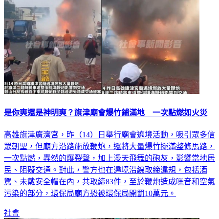
是你爽還是神明爽？旗津廟會爆竹鋪滿地 一次點燃如火災
高雄旗津廣濟宮，昨（14）日舉行廟會遶境活動，吸引眾多信
眾朝聖，但廟方沿路施放鞭炮，還將大量爆竹擺滿整條馬路，
一次點燃，轟然的爆裂聲，加上漫天飛舞的砲灰，影響當地居
民、阻礙交通。對此，警方也在遶境沿線取締違規，包括酒
駕、未戴安全帽在內，共取締83件，至於鞭炮造成噪音和空氣
污染的部分，環保局廟方恐被環保局開罰10萬元。
社會