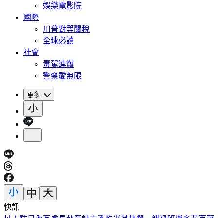
娛樂電影院
國際
川普對等關稅
全球必讀
社會
毒駕連爆
警察愛無限
更多
快訊