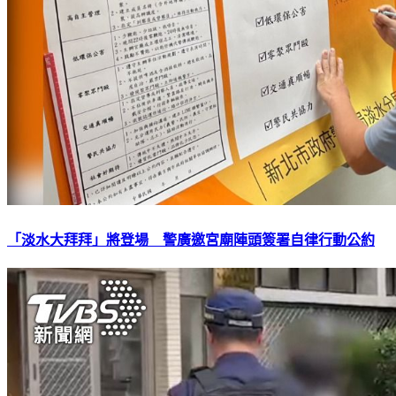
「淡水大拜拜」將登場 警廣邀宮廟陣頭簽署自律行動公約