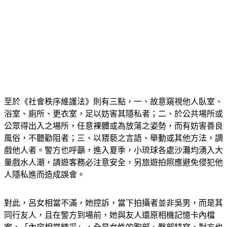
至於《社會秩序維護法》則有三點，一、故意窺視他人臥室、
浴室、廁所、更衣室，足以妨害其隱私者；二、於公共場所或
公眾得出入之場所，任意裸體或為放蕩之姿勢，而有妨害善良
風俗，不聽勸阻者；三、以猥褻之言語、舉動或其他方法，調
戲他人者。警方也呼籲，進入夏季，小琉球各處沙灘均湧入大
量戲水人潮，請遊客務必注意安全，另旅遊拍照應避免侵犯他
人隱私進而造成誤會。
對此，呂女相當不滿，她控訴，當下拍攝者並非吳男，而是其
同行友人，且在警方到場前，她與友人還原相機記憶卡內檔
案，「內容相當精采」，全是女性的胸部、臀部特寫，對方也