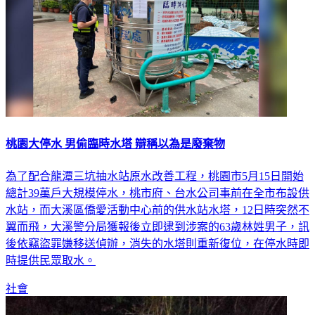
桃園大停水 男偷臨時水塔 辯稱以為是廢棄物
為了配合龍潭三坑抽水站原水改善工程，桃園市5月15日開始
總計39萬戶大規模停水，桃市府、台水公司事前在全市布設供
水站，而大溪區僑愛活動中心前的供水站水塔，12日時突然不
翼而飛，大溪警分局獲報後立即逮到涉案的63歲林姓男子，訊
後依竊盜罪嫌移送偵辦，消失的水塔則重新復位，在停水時即
時提供民眾取水。
社會