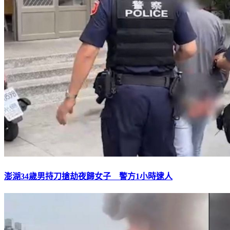
澎湖34歲男持刀搶劫夜歸女子 警方1小時逮人