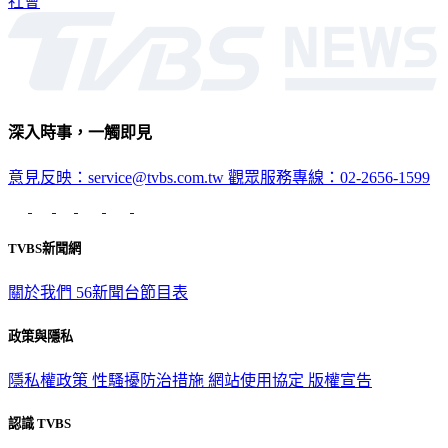
深入時事，一觸即見
意見反映：service@tvbs.com.tw
觀眾服務專線：02-2656-1599
TVBS新聞網
關於我們
56新聞台節目表
政策與隱私
隱私權政策
性騷擾防治措施
網站使用協定
版權宣告
認識 TVBS
公司介紹
企業動態
人才招募
主播專區
星藝象娛樂
節目版權