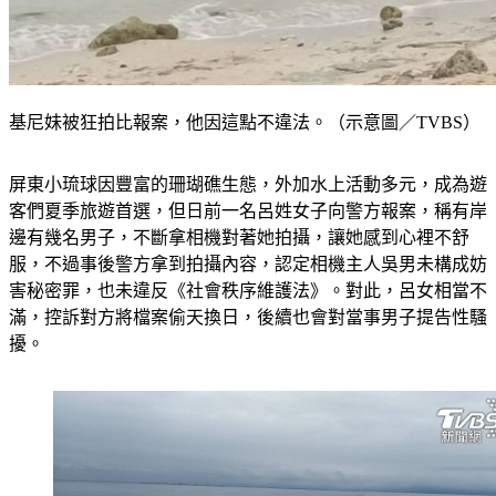
基尼妹被狂拍比報案，他因這點不違法。（示意圖／TVBS）
屏東小琉球因豐富的珊瑚礁生態，外加水上活動多元，成為遊
客們夏季旅遊首選，但日前一名呂姓女子向警方報案，稱有岸
邊有幾名男子，不斷拿相機對著她拍攝，讓她感到心裡不舒
服，不過事後警方拿到拍攝內容，認定相機主人吳男未構成妨
害秘密罪，也未違反《社會秩序維護法》。對此，呂女相當不
滿，控訴對方將檔案偷天換日，後續也會對當事男子提告性騷
擾。