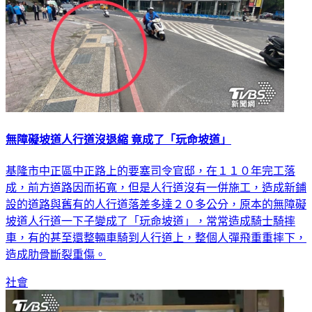
無障礙坡道人行道沒退縮 竟成了「玩命坡道」
基隆市中正區中正路上的要塞司令官邸，在１１０年完工落
成，前方道路因而拓寬，但是人行道沒有一併施工，造成新鋪
設的道路與舊有的人行道落差多達２０多公分，原本的無障礙
坡道人行道一下子變成了「玩命坡道」，常常造成騎士騎摔
車，有的甚至還整輛車騎到人行道上，整個人彈飛重重摔下，
造成肋骨斷裂重傷。
社會