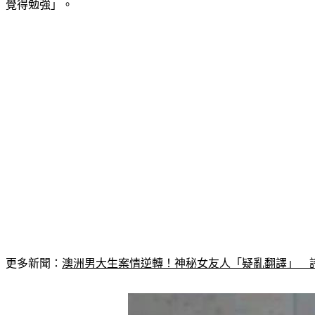
覺得勉強」。
更多新聞：
澳洲男大生案情逆轉！神秘女友人「疑亂翻譯」　