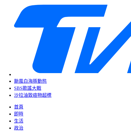
颱風白海豚動態
SBS歌謠大戰
沙拉油致癌物超標
首頁
即時
生活
政治