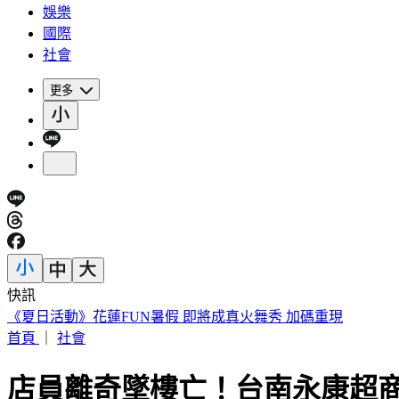
娛樂
國際
社會
更多
快訊
《夏日活動》花蓮FUN暑假 即將成真火舞秀 加碼重現
首頁
｜
社會
店員離奇墜樓亡！台南永康超商