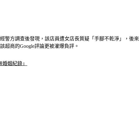
，經警方調查後發現，該店員遭女店長質疑「手腳不乾淨」，後
超商的Google評論更被灌爆負評。
無婚姻紀錄」