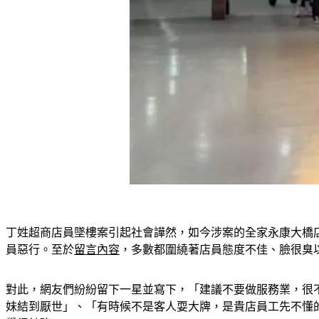
丁姓超商店員墜樓案引起社會譁然，如今涉案的全家永康大橋
員惡行。至於
留言內容
，多數都圍繞著店員態度不佳、臉很臭
對此，網友們紛紛留下一星並寫下，「建議不要做服務業，很
妹結到厭世」、「有時候不是客人耍大牌，是貴店員工先不懂