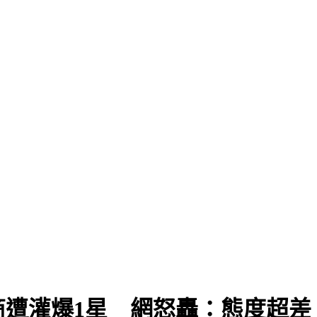
遭灌爆1星 網怒轟：態度超差