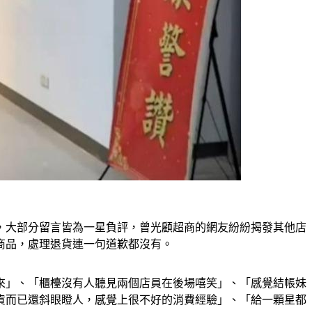
，大部分留言皆為一星負評，曾光顧超商的網友紛紛揭發其他店
商品，處理退貨連一句道歉都沒有。
來」、「櫃檯沒有人聽見兩個店員在後場嘻笑」、「感覺結帳妹
貨而已還斜眼瞪人，感覺上很不好的消費經驗」、「給一顆星都