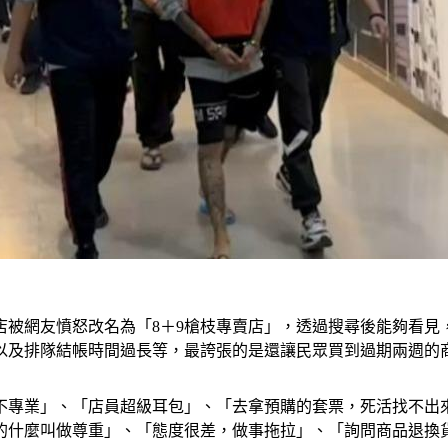
店被網友憤怒改名為「8＋9槍枝專賣店」，透過搜尋後能夠看見
以及排隊結帳時間過長等，最誇張的是還讓民眾買到過期兩週的
不專業」、「店員超級耳包」、「去拿預購的套票，死活找不出
的什麼叫做尊重」、「態度很差，做事拖拉」、「詢問商品退換