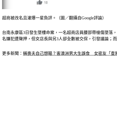
超商被改名且灌爆一星負評。（圖／翻攝自Google評論）
台南永康區3日發生墜樓命案，一名超商店員腰部帶槍傷墜落
名嫌犯遭聲押，但女店長與另3人卻全數被交保，引發議論；而該
更多新聞：
稱喪夫自己想喝？害澳洲男大生誤食　女密友「查