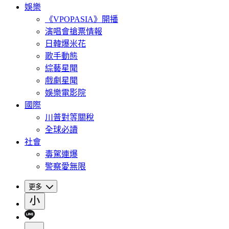
娛樂
《VPOPASIA》開播
演唱會搶票情報
日韓爆米花
歌手動態
綜藝星聞
戲劇星聞
娛樂電影院
國際
川普對等關稅
全球必讀
社會
毒駕連爆
警察愛無限
更多