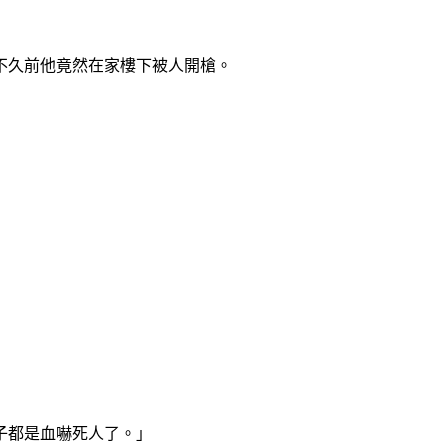
不久前他竟然在家樓下被人開槍。
子都是血嚇死人了。」