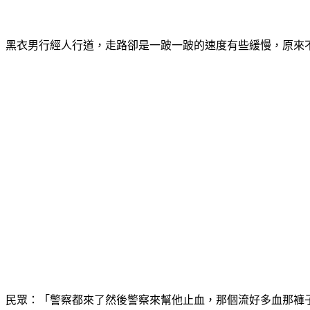
黑衣男行經人行道，走路卻是一跛一跛的速度有些緩慢，原來
民眾：「警察都來了然後警察來幫他止血，那個流好多血那褲