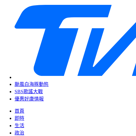
颱風白海豚動態
SBS歌謠大戰
優惠好康情報
首頁
即時
生活
政治