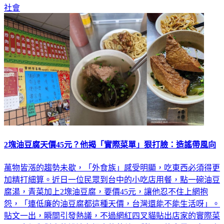
2塊油豆腐天價45元？他揭「實際菜單」狠打臉：造謠帶風向
萬物皆漲的趨勢未歇，「外食族」感受明顯，吃東西必須得更
加精打細算。近日一位民眾到台中的小吃店用餐，點一碗油豆
腐湯，青菜加上2塊油豆腐，要價45元，讓他忍不住上網抱
怨，「連低廉的油豆腐都這種天價，台灣還能不能生活呀」。
貼文一出，瞬間引發熱議，不過網紅四叉貓貼出店家的實際菜
單，金額與對方的說法有極大的落差，質疑是故意帶風向，老