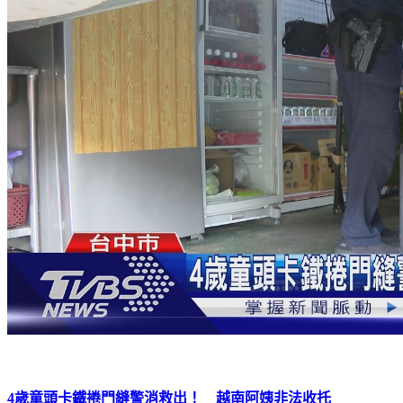
4歲童頭卡鐵捲門縫警消救出！ 越南阿姨非法收托