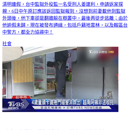
親，6日中午原訂應該返回監獄報到，沒想到前妻載他到監獄
外頭後，他下車卻是翻牆躲在樹叢中，最後再徒步逃離；由於
他逾假未歸，現在被發布通緝，包括戶籍地雲林，以及轄區台
中警方，都全力協尋中！
社會
4歲童頭卡鐵捲門縫警消救出！ 越南阿姨非法收托