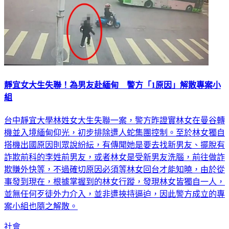
靜宜女大生失聯！為男友赴緬甸 警方「1原因」解散專案小
組
台中靜宜大學林姓女大生失聯一案，警方昨證實林女在曼谷轉
機並入境緬甸仰光，初步排除遭人蛇集團控制。至於林女獨自
搭機出國原因則眾說紛紜，有傳聞她是要去找新男友、擺脫有
詐欺前科的李姓前男友，或者林女是受新男友洗腦，前往做詐
欺賺外快等，不過確切原因必須等林女回台才能知曉，由於從
事發到現在，根據掌握到的林女行蹤，發現林女皆獨自一人，
並無任何歹徒外力介入，並非遭挾持逼迫，因此警方成立的專
案小組也隨之解散。
社會