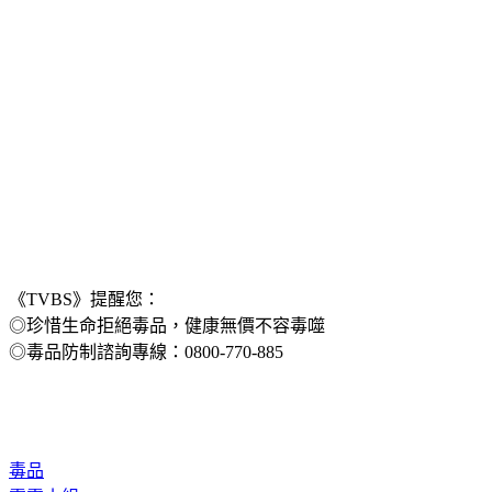
《TVBS》提醒您：
◎珍惜生命拒絕毒品，健康無價不容毒噬
◎毒品防制諮詢專線：0800-770-885