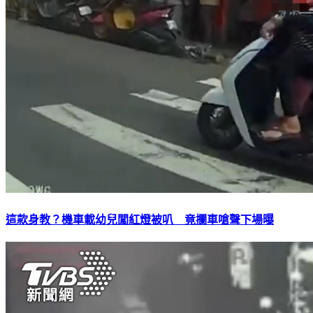
這款身教？機車載幼兒闖紅燈被叭 竟攔車嗆聲下場曝