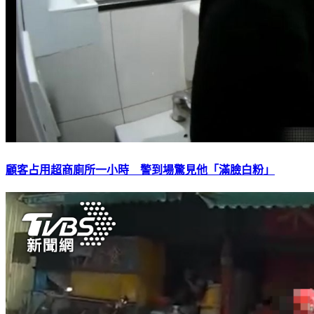
顧客占用超商廁所一小時 警到場驚見他「滿臉白粉」