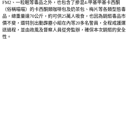
新北市警察局指出，本次銷燬的毒品中除了傳統常見K他命、
FM2、一粒眠等毒品之外，也包含了摻混4-甲基甲基卡西酮
（俗稱喵喵）的卡西酮類咖啡包及奶茶包、梅片等各類型態毒
品，總重量達70公斤，約可供25萬人吸食，也因為銷燬毒品市
價不斐，還特別出動霹靂小組在內等20多名警員，全程戒護運
送過程，並由政風及督察人員從旁監辦，確保本次銷燬的安全
性。