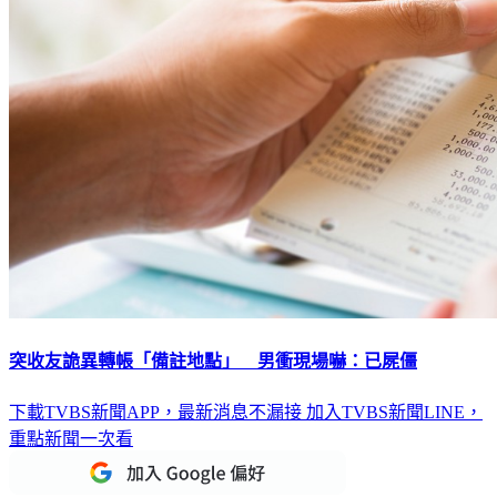
突收友詭異轉帳「備註地點」 男衝現場嚇：已屍僵
下載TVBS新聞APP，最新消息不漏接
加入TVBS新聞LINE，
重點新聞一次看