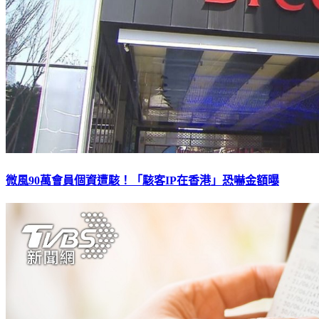
微風90萬會員個資遭駭！「駭客IP在香港」恐嚇金額曝