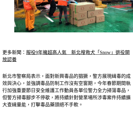
更多新聞：
服役9年擁超高人氣　新北搜救犬「Snow」退役開
放認養
新北市警察局表示，面對新興毒品的猖獗，警方展現緝毒的成
效與決心，並強調毒品防制工作沒有空窗期，今年春節期間執
行加強重要節日安全維護工作動員各單位警力全力掃蕩毒品，
但警方掃毒腳步不停歇，將持續針對營業場所涉毒案件持續擴
大查緝量能，打擊毒品藥頭絕不手軟。