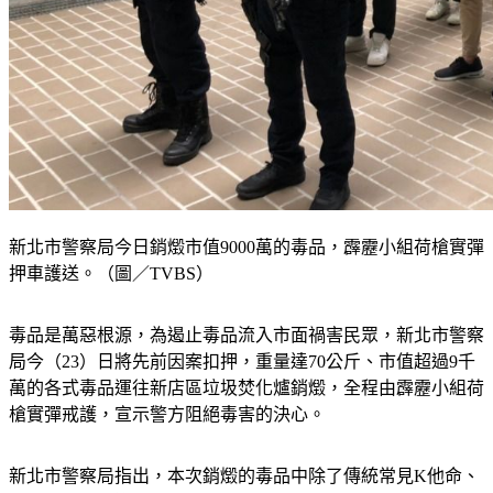
新北市警察局今日銷燬市值9000萬的毒品，霹靂小組荷槍實彈
押車護送。（圖／TVBS）
毒品是萬惡根源，為遏止毒品流入市面禍害民眾，新北市警察
局今（23）日將先前因案扣押，重量達70公斤、市值超過9千
萬的各式毒品運往新店區垃圾焚化爐銷燬，全程由霹靂小組荷
槍實彈戒護，宣示警方阻絕毒害的決心。