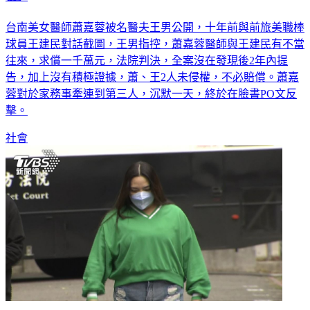
復」
台南美女醫師蕭嘉蓉被名醫夫王男公開，十年前與前旅美職棒
球員王建民對話截圖，王男指控，蕭嘉蓉醫師與王建民有不當
往來，求償一千萬元，法院判決，全案沒在發現後2年內提
告，加上沒有積極證據，蕭、王2人未侵權，不必賠償。蕭嘉
蓉對於家務事牽連到第三人，沉默一天，終於在臉書PO文反
擊。
社會