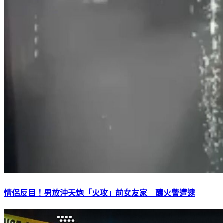
情侶反目！男放沖天炮「火攻」前女友家 釀火警遭逮