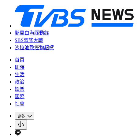
颱風白海豚動態
SBS歌謠大戰
沙拉油致癌物超標
首頁
即時
生活
政治
娛樂
國際
社會
更多