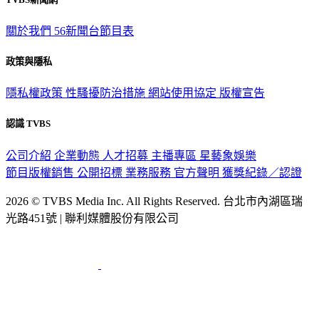
TVBS新聞網
關於我們
56新聞台節目表
政策與隱私
隱私權政策
性騷擾防治措施
網站使用協定
版權宣告
認識 TVBS
公司介紹
企業動態
人才招募
主播專區
星藝象娛樂
節目版權銷售
公開招標
業務服務
官方聲明
獲獎紀錄／認證
2026 © TVBS Media Inc. All Rights Reserved. 台北市內湖區瑞
光路451號 | 聯利媒體股份有限公司