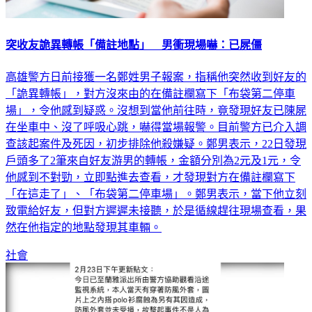
突收友詭異轉帳「備註地點」 男衝現場嚇：已屍僵
高雄警方日前接獲一名鄭姓男子報案，指稱他突然收到好友的
「詭異轉帳」，對方沒來由的在備註欄寫下「布袋第二停車
場」，令他感到疑惑。沒想到當他前往時，竟發現好友已陳屍
在坐車中、沒了呼吸心跳，嚇得當場報警。目前警方已介入調
查該起案件及死因，初步排除他殺嫌疑。鄭男表示，22日發現
戶頭多了2筆來自好友游男的轉帳，金額分別為2元及1元，令
他感到不對勁，立即點進去查看，才發現對方在備註欄寫下
「在這走了」、「布袋第二停車場」。鄭男表示，當下他立刻
致電給好友，但對方遲遲未接聽，於是循線趕往現場查看，果
然在他指定的地點發現其車輛。
社會