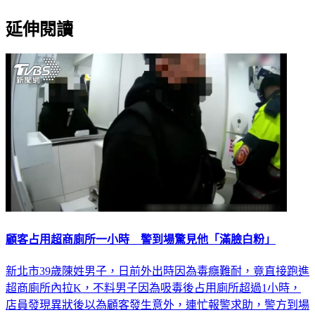
延伸閱讀
顧客占用超商廁所一小時 警到場驚見他「滿臉白粉」
新北市39歲陳姓男子，日前外出時因為毒癮難耐，竟直接跑進
超商廁所內拉K，不料男子因為吸毒後占用廁所超過1小時，