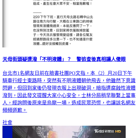
天母街頭疑遭潑「不明液體」？ 警追查後真相讓人傻眼
台北市1名網友日前在臉書社團PO文指，本（2）月20日下午
騎車行經士東路時，突然有不明液體朝他飛去，他雖然下意識
閃避，但回到家後仍發現衣服上出現破洞，暗指遭腐蝕性液體
潑到，因此發文提醒大家小心安全，士林分局稍早聯繫上當事
人，經詢問後原來是烏龍一場，造成民眾恐慌，也讓該名網友
頻頻道歉。
社會