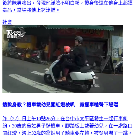
店員發現異狀後以為顧客發生意外，連忙報警求助，警方到場
後將陳男喚出，發現他滿臉不明白粉，搜身後還在他身上起獲
毒品，當場將他上銬逮捕。
社會
這款身教？機車載幼兒闖紅燈被叭 竟攔車嗆聲下場曝
昨（22）日上午10點26分，在台中市太平區發生一起行車糾
紛，39歲的吳姓男子騎機車，腳踏板上載著幼兒，在一處路口