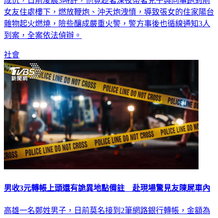
新北市新莊區41 歲陳姓男子，日前與張姓女友分手後竟反目
成仇，日前凌晨3時許，他竟趁著深夜帶著兒子與同事跑到前
女友住處樓下，燃放鞭炮、沖天炮洩憤，導致張女的住家陽台
雜物起火燃燒，險些釀成嚴重火警，警方事後也循線通知3人
到案，全案依法偵辦。
社會
男收3元轉帳上頭還有詭異地點備註 赴現場驚見友陳屍車內