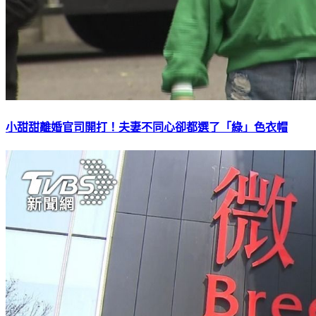
小甜甜離婚官司開打！夫妻不同心卻都選了「綠」色衣帽