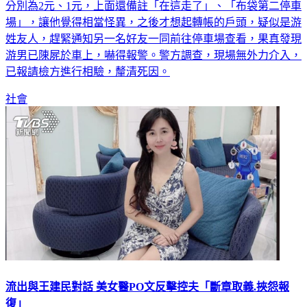
高雄一名鄭姓男子，日前莫名接到2筆網路銀行轉帳，金額為
分別為2元、1元，上面還備註「在這走了」、「布袋第二停車
場」，讓他覺得相當怪異，之後才想起轉帳的戶頭，疑似是游
姓友人，趕緊通知另一名好友一同前往停車場查看，果真發現
游男已陳屍於車上，嚇得報警。警方調查，現場無外力介入，
已報請檢方進行相驗，釐清死因。
社會
流出與王建民對話 美女醫PO文反擊控夫「斷章取義.挾怨報