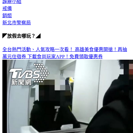
毒品
霹靂小組
戒備
銷燬
新北市警察局
◤放假去哪玩？◢
全台熱門活動、人氣攻略一次看！
高雄美食優惠開搶！再抽
萬元住宿券
下載食尚玩家APP！免費領取優惠券