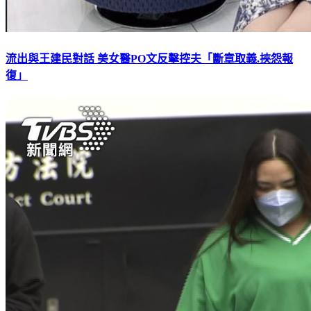
流出與王建民對話 美女醫PO文反擊控夫「斷章取義.挾怨報
復」