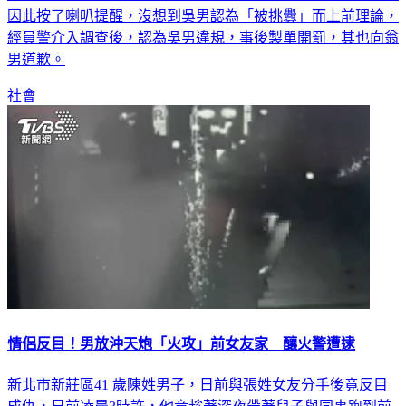
闖紅燈，遇上32歲的翁姓男子騎車要左轉，被吳男嚇了一跳，
因此按了喇叭提醒，沒想到吳男認為「被挑釁」而上前理論，
經員警介入調查後，認為吳男違規，事後製單開罰，其也向翁
男道歉。
社會
情侶反目！男放沖天炮「火攻」前女友家 釀火警遭逮