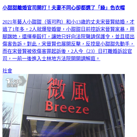
小甜甜離婚官司開打！夫妻不同心卻都選了「綠」色衣帽
2021年藝人小甜甜（張可昀）和小13歲的丈夫宋晉賢結婚，才
過了1年多，2人就爆發婚變，小甜甜日前控訴宋晉賢家暴，用
腳踹她，還揮拳毆打，讓她只好向法院聲請保護令，並且提出
傷害告訴。對此，宋晉賢也展開反擊，反控是小甜甜先動手，
而在宋晉賢被依傷害罪起訴後，2人今（23）日打離婚訴訟官
司，一前一後進入士林地方法院開開調解庭。
社會