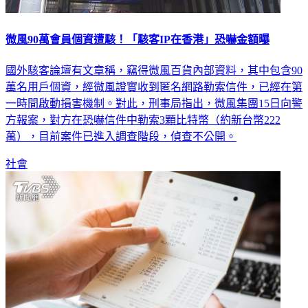
微風90萬會員個資遭駭！「駭客IP在香港」恐嚇金額曝
國外駭客論壇有文章稱，竊得微風百貨內部資料，其中包含90
萬名用戶個資，經微風證實收到匿名網路勒索信件，已經在第
一時間啟動損害機制。對此，刑事局指出，微風集團15日向警
方報案，對方在恐嚇信件中勒索3顆比特幣（約新台幣222
萬），目前案件已進入調查階段，偵查不公開。
社會