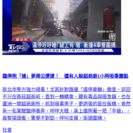
臨停抱「槍」夢周公遭逮！ 還有人躲超商廁1小時吸毒露餡
新北市警方強力掃毒！尤其針對路邊「違停車輛」徹查，這回
不只在新莊超商前，查到一輛轎車，藏有毒品與吸食器，也在
蘆洲一間超商廁所，抓到吸毒男子，更誇張的是在板橋，竟然
有一名駕駛臨停巷弄，呼呼大睡，身上還抱著一把「手槍」，
員警探頭看，驚覺不對勁，呼叫支援，街頭圍捕。