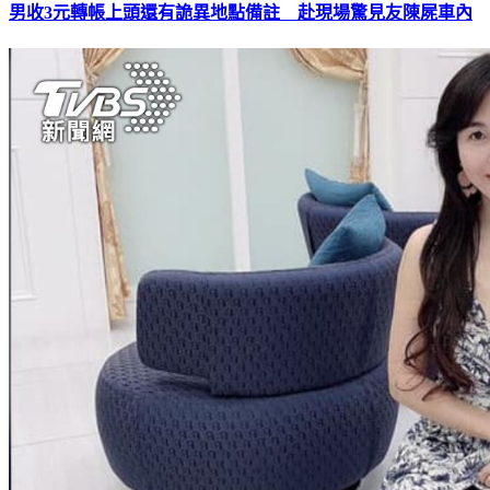
男收3元轉帳上頭還有詭異地點備註 赴現場驚見友陳屍車內