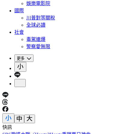
娛樂電影院
國際
川普對等關稅
全球必讀
社會
毒駕連爆
警察愛無限
更多
快訊