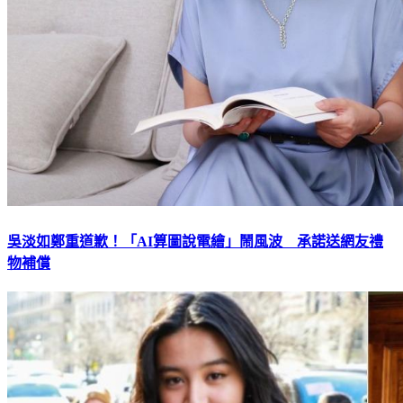
吳淡如鄭重道歉！「AI算圖說電繪」鬧風波 承諾送網友禮
物補償