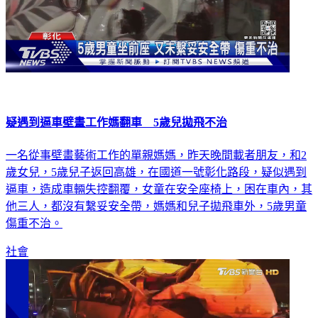
疑遇到逼車壁畫工作媽翻車 5歲兒拋飛不治
一名從事壁畫藝術工作的單親媽媽，昨天晚間載者朋友，和2
歲女兒，5歲兒子返回高雄，在國道一號彰化路段，疑似遇到
逼車，造成車輛失控翻覆，女童在安全座椅上，困在車內，其
他三人，都沒有繫妥安全帶，媽媽和兒子拋飛車外，5歲男童
傷重不治。
社會