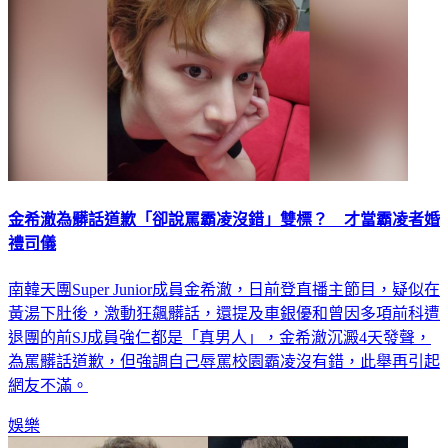
金希澈為髒話道歉「卻說罵霸凌沒錯」雙標？ 才當霸凌者婚
禮司儀
南韓天團Super Junior成員金希澈，日前登直播主節目，疑似在
黃湯下肚後，激動狂飆髒話，還提及車銀優和曾因多項前科遭
退團的前SJ成員強仁都是「真男人」，金希澈沉澱4天發聲，
為罵髒話道歉，但強調自己辱罵校園霸凌沒有錯，此舉再引起
網友不滿。
娛樂