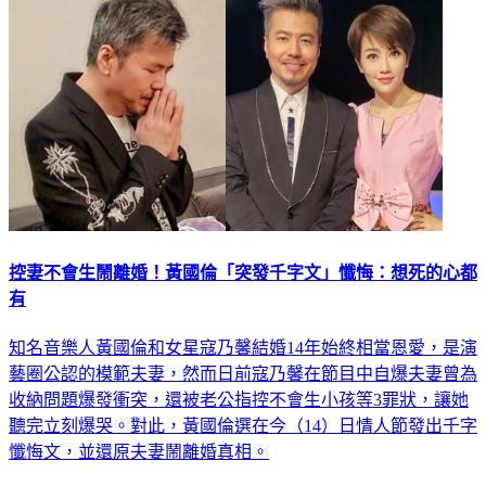
控妻不會生鬧離婚！黃國倫「突發千字文」懺悔：想死的心都
有
知名音樂人黃國倫和女星寇乃馨結婚14年始終相當恩愛，是演
藝圈公認的模範夫妻，然而日前寇乃馨在節目中自爆夫妻曾為
收納問題爆發衝突，還被老公指控不會生小孩等3罪狀，讓她
聽完立刻爆哭。對此，黃國倫選在今（14）日情人節發出千字
懺悔文，並還原夫妻鬧離婚真相。