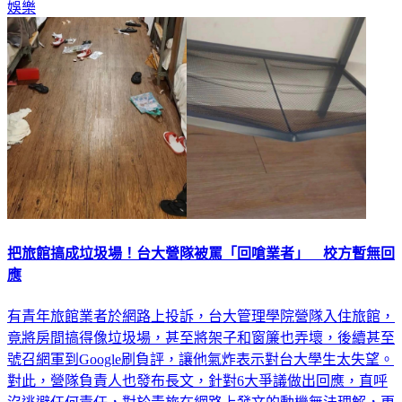
娛樂
把旅館搞成垃圾場！台大營隊被罵「回嗆業者」 校方暫無回
應
有青年旅館業者於網路上投訴，台大管理學院營隊入住旅館，
竟將房間搞得像垃圾場，甚至將架子和窗簾也弄壞，後續甚至
號召網軍到Google刷負評，讓他氣炸表示對台大學生太失望。
對此，營隊負責人也發布長文，針對6大爭議做出回應，直呼