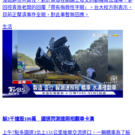
沒逃避任何責任，對於青旅在網路上發文的動機無法理解，更
回控青旅老闆的回覆「帶有侮辱性字眼」。台大校方則表示，
目前正釐清事件全貌，對此事暫無回應。
生活
躲3千撞毀100萬 國道閃測速照相翻車卡溝
上午7點多國道3北上131公里後龍交流道口，一輛轎車為了躲