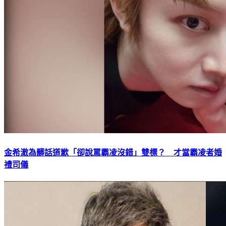
金希澈為髒話道歉「卻說罵霸凌沒錯」雙標？ 才當霸凌者婚
禮司儀