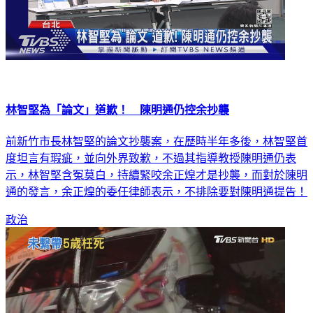
林智堅為「論文」道歉！ 陳明通仍控余抄襲
前新竹市長林智堅的論文抄襲案，在歷時半年多後，林智堅首
度坦言有瑕疵，並向外界致歉，不過其指導教授陳明通仍表
示，林智堅含冤莫白，持續緊咬余正煌才是抄襲，而對於陳明
通的發言，余正煌的委任律師表示，不排除要對陳明通提告！
政治