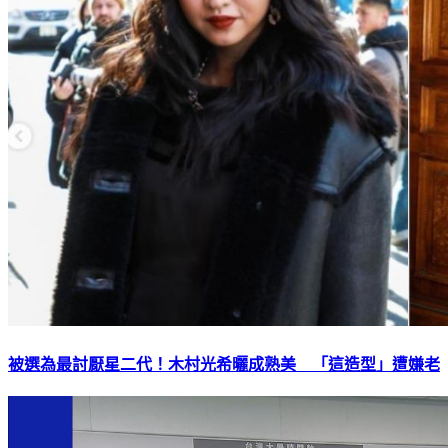
被選為最討厭星二代！木村光希曬成熟美 「這造型」遭嫌老