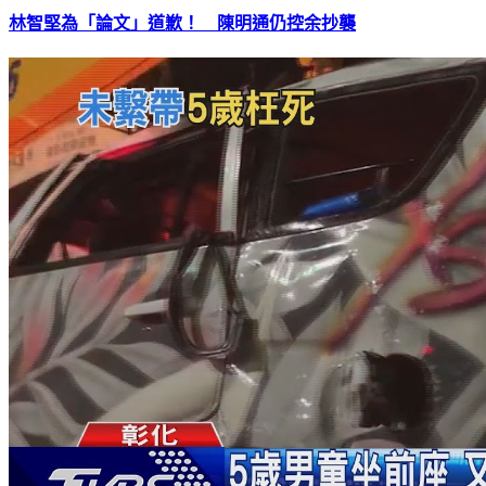
林智堅為「論文」道歉！ 陳明通仍控余抄襲