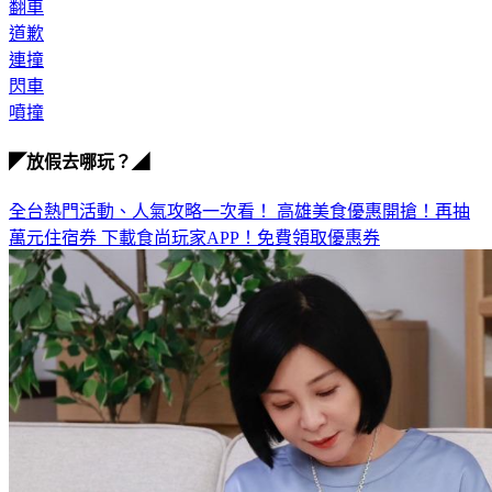
翻車
道歉
連撞
閃車
噴撞
◤放假去哪玩？◢
全台熱門活動、人氣攻略一次看！
高雄美食優惠開搶！再抽
萬元住宿券
下載食尚玩家APP！免費領取優惠券