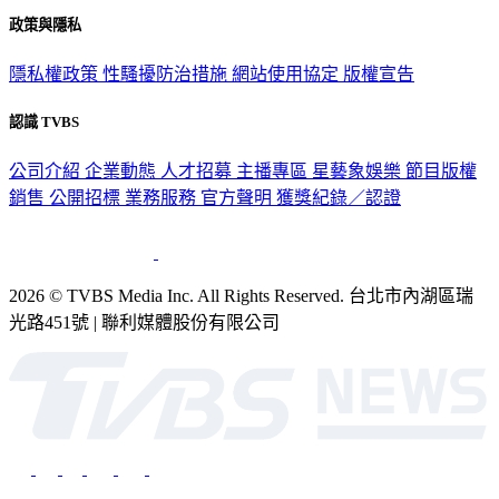
政策與隱私
隱私權政策
性騷擾防治措施
網站使用協定
版權宣告
認識 TVBS
公司介紹
企業動態
人才招募
主播專區
星藝象娛樂
節目版權
銷售
公開招標
業務服務
官方聲明
獲獎紀錄／認證
2026 © TVBS Media Inc. All Rights Reserved. 台北市內湖區瑞
光路451號 | 聯利媒體股份有限公司