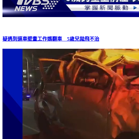
疑遇到逼車壁畫工作媽翻車 5歲兒拋飛不治