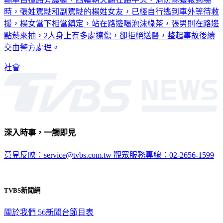
時，張姓駕駛和副駕駛的楊姓女友，已經自行逃到車外等待救
援，楊女當下相當鎮定，站在路邊喝泡沫綠茶，張男則在路邊
點菸來抽，2人身上有多處擦傷，卻拒絕送醫，整起事故後續
交由警方處理。
社會
深入時事，一觸即見
意見反映：service@tvbs.com.tw
觀眾服務專線：02-2656-1599
TVBS新聞網
關於我們
56新聞台節目表