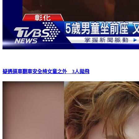
疑遇逼車翻車安全椅女童之外 3人拋飛