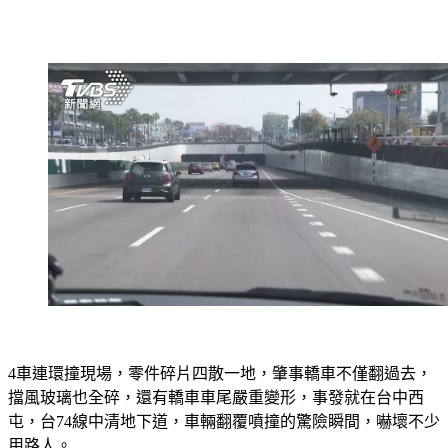
4車連環撞現場，零件碎片四散一地，肇事轎車不僅翻過去，
擋風玻璃也全碎，還有轎車車尾嚴重變形，事發就在台中西
屯，台74線中清地下道，車輛翻覆噴撞的驚險瞬間，嚇壞不少
用路人。