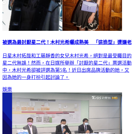
被選為最討厭星二代！木村光希曬成熟美 「這造型」遭嫌老
日星木村拓哉和工藤靜香的女兒木村光希，絕對是最受矚目的
星二代無誤！然而，在日媒所舉辦「討厭的星二代」票選活動
中，木村光希卻被評選為第5名！近日出席品牌活動的她，又
因為她的一身打扮引起討論了。
娛樂