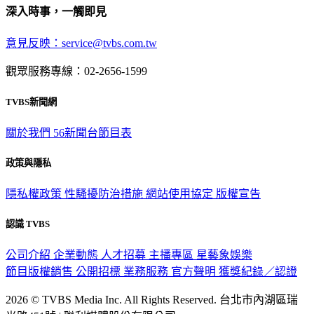
深入時事，一觸即見
意見反映：service@tvbs.com.tw
觀眾服務專線：02-2656-1599
TVBS新聞網
關於我們
56新聞台節目表
政策與隱私
隱私權政策
性騷擾防治措施
網站使用協定
版權宣告
認識 TVBS
公司介紹
企業動態
人才招募
主播專區
星藝象娛樂
節目版權銷售
公開招標
業務服務
官方聲明
獲獎紀錄／認證
2026 © TVBS Media Inc. All Rights Reserved. 台北市內湖區瑞