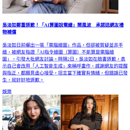
吳淡如鄭重道歉！「AI算圖說電繪」鬧風波 承諾送網友禮
物補償
吳淡如日前曬出一張「電腦繪圖」作品，但卻被質疑並非手
繪，被網友指證「AI指令繪圖（算圖）不能算是電腦繪
圖」，引發大批網友討論。時隔2日，吳淡如在臉書道歉，表
示自己會改用「人工智能生成」來稱呼畫作，感謝網友的提醒
與指正，都願意虛心接受，坦言當下確實有情緒，但錯誤已發
生，就好好地道歉。
娛樂