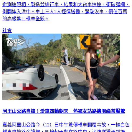
避測速照相，製造並排行車，結果和大貨車擦撞，衝破護欄，
側翻摔入溝中。車上三人2人輕傷送醫，駕駛沒事，價值百萬
的高級進口轎車全毀。
社會
阿里山公路自撞！愛車四輪朝天 熱褲女站路邊喝綠茶壓驚
嘉義阿里山公路今（12）日中午驚傳轎車翻覆事故，一輛白色
轎車自撞路旁護欄，四輪朝天翻在路中央，消防隊獲報到場