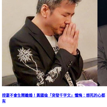
控妻不會生鬧離婚！黃國倫「突發千字文」懺悔：想死的心都
有