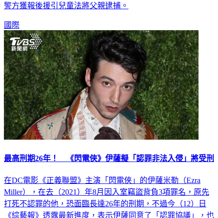
警方獲報後援引兒童法將父親逮捕。
國際
最高刑期26年！ 《閃電俠》伊薩擬「認罪非法入侵」將受刑
在DC電影《正義聯盟》主演「閃電俠」的伊薩米勒（Ezra
Miller），在去（2021）年8月因入室竊盜背負3項罪名，原先
打死不認罪的他，恐面臨長達26年的刑期，不過今（12）日
《綜藝報》透露最新進度，表示伊薩同意了「認罪協議」，也