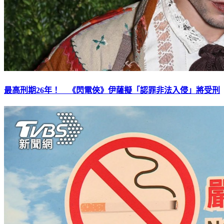
最高刑期26年！ 《閃電俠》伊薩擬「認罪非法入侵」將受刑