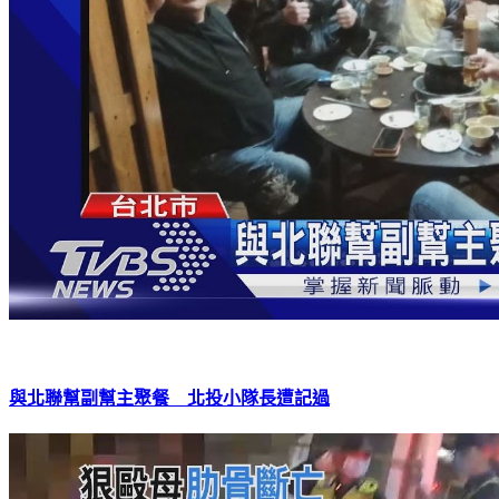
與北聯幫副幫主聚餐 北投小隊長遭記過