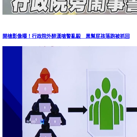
開槍影像曝！行政院外醉漢嗆警亂毆 黑幫屁孩落跑被抓回