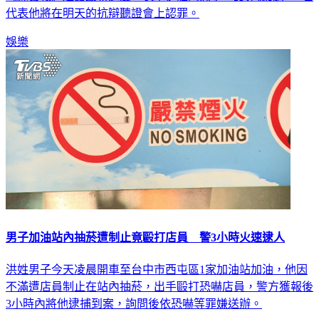
代表他將在明天的抗辯聽證會上認罪。
娛樂
男子加油站內抽菸遭制止竟毆打店員 警3小時火速逮人
洪姓男子今天凌晨開車至台中市西屯區1家加油站加油，他因
不滿遭店員制止在站內抽菸，出手毆打恐嚇店員，警方獲報後
3小時內將他逮捕到案，詢問後依恐嚇等罪嫌送辦。