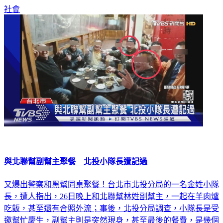
社會
與北聯幫副幫主聚餐 北投小隊長遭記過
又爆出警察和黑幫同桌聚餐！台北市北投分局的一名金姓小隊
長，遭人指出，26日晚上和北聯幫林姓副幫主，一起在羊肉爐
吃飯，甚至還有合照外流；事後，北投分局調查，小隊長是受
邀幫忙慶生，副幫主則是突然現身，甚至最後的餐費，是幾個