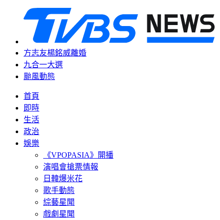
方志友楊銘威離婚
九合一大選
颱風動態
首頁
即時
生活
政治
娛樂
《VPOPASIA》開播
演唱會搶票情報
日韓爆米花
歌手動態
綜藝星聞
戲劇星聞