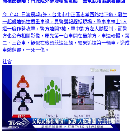
開槍影像曝！行政院外醉漢嗆警亂毆 黑幫屁孩落跑被抓回
今（14）日凌晨4時許，台北市中正區忠孝西路地下道，發生
一起競速追撞嚴重車禍，員警獲報趕抵現場，肇事車輛上2人
還一度作勢攻擊，警方連開3槍，擊中對方左大腿壓制。而警
方也公布相關影像，原先第一台車開在最前方，車速較慢，第
二、三台車，疑似在後頭競速狂飆，結果追撞第一輛車，造成
車體翻覆，一死一傷。
社會