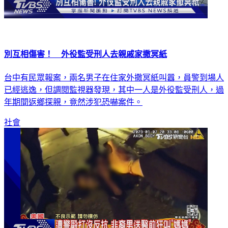
別互相傷害！ 外役監受刑人去親戚家撒冥紙
台中有民眾報案，兩名男子在住家外撒冥紙叫囂，員警到場人
已經逃逸，但調閱監視器發現，其中一人是外役監受刑人，過
年期間返鄉探親，竟然涉犯恐嚇案件。
社會