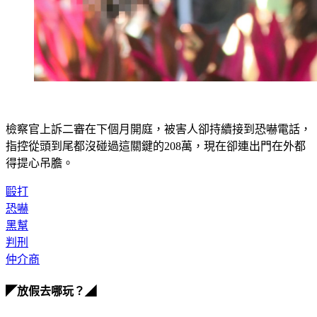
檢察官上訴二審在下個月開庭，被害人卻持續接到恐嚇電話，
指控從頭到尾都沒碰過這關鍵的208萬，現在卻連出門在外都
得提心吊膽。
毆打
恐嚇
黑幫
判刑
仲介商
◤放假去哪玩？◢