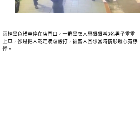
兩輛黑色轎車停在店門口，一群黑衣人惡狠狠叫3名男子乖乖
上車，卻是把人載走凌虐毆打，被害人回想當時情形還心有餘
悸。