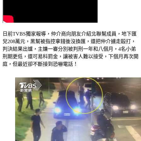
日前TVBS獨家報導，仲介商向朋友介紹北聯幫成員，地下匯
兌208萬元，黑幫被指控拿錢後沒換匯，還把仲介擄走毆打，
判決結果出爐，主嫌一審分別被判刑一年和八個月，4名小弟
刑期更低，還可易科罰金，讓被害人難以接受，下個月再次開
庭，但最近卻不斷接到恐嚇電話！