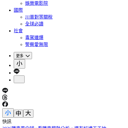
娛樂電影院
國際
川普對等關稅
全球必讀
社會
毒駕連爆
警察愛無限
更多
快訊