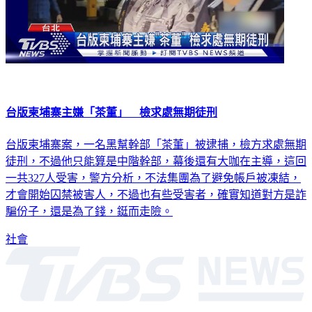
台版柬埔寨主嫌「茶董」 檢求處無期徒刑
台版柬埔寨案，一名黑幫幹部「茶董」被逮捕，檢方求處無期
徒刑，不過他只能算是中階幹部，幕後還有大咖在主導，這回
一共327人受害，警方分析，不法集團為了避免帳戶被凍結，
才會開始囚禁被害人，不過也有些受害者，確實知道對方是詐
騙份子，還是為了錢，鋌而走險。
社會