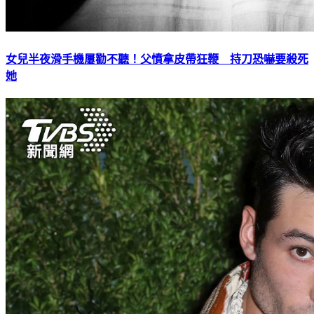
女兒半夜滑手機屢勸不聽！父憤拿皮帶狂鞭 持刀恐嚇要殺死
她