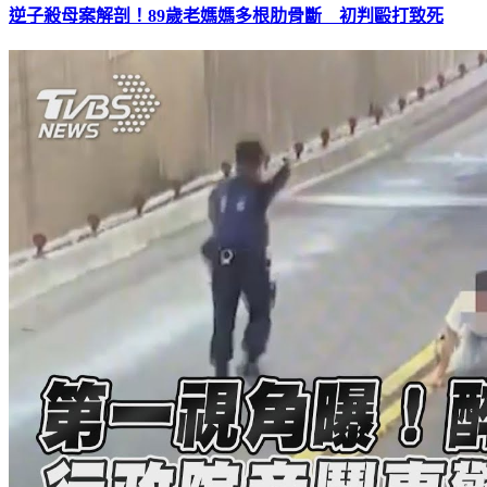
逆子殺母案解剖！89歲老媽媽多根肋骨斷 初判毆打致死