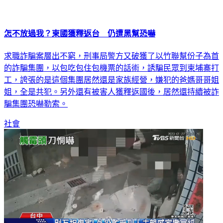
怎不放過我？柬國獲釋返台 仍遭黑幫恐嚇
求職詐騙案層出不窮，刑事局警方又破獲了以竹聯幫份子為首
的詐騙集團，以包吃包住包機票的話術，誘騙民眾到柬埔寨打
工，誇張的是這個集團居然還是家族經營，嫌犯的爸媽哥哥姐
姐，全是共犯。另外還有被害人獲釋返國後，居然還持續被詐
騙集團恐嚇勒索。
社會