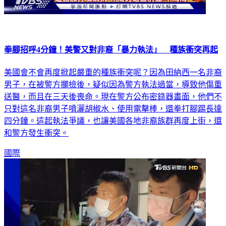
拳腳招呼4分鐘！美警又對非裔「暴力執法」 種族衝突再起
美國會不會再度掀起嚴重的種族衝突呢？因為田納西一名非裔
男子，在被警方攔檢後，疑似因為警方執法過當，導致他傷重
送醫，而且在三天後喪命。現在警方公布密錄器畫面，他們不
只對這名非裔男子噴灑胡椒水、使用電擊棒，還拳打腳踢長達
四分鐘。這起執法爭議，也讓美國各地非裔族群再度上街，還
和警方發生衝突。
國際