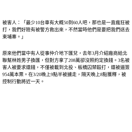
被害人：「最少10台車有大概50到60人吧，那也是一直瘋狂被
打，我們好險有被警方救出來，不然當時他們是要把我們送去
柬埔寨。」
原來他們當中有人從事仲介地下匯兌，去年3月介紹廠商給北
聯幫林姓男子換匯，但對方拿了208萬卻沒照約定換錢。3名被
害人被要求還錢，不僅被載到北投、板橋囚禁毆打，還被逼簽
954萬本票。在3/20晚上9點半被擄走，隔天晚上8點獲釋，被
控制行動將近一天。