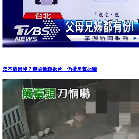
怎不放過我？柬國獲釋返台 仍遭黑幫恐嚇