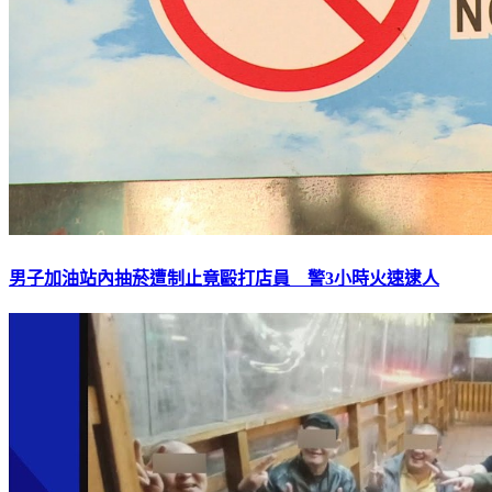
男子加油站內抽菸遭制止竟毆打店員 警3小時火速逮人