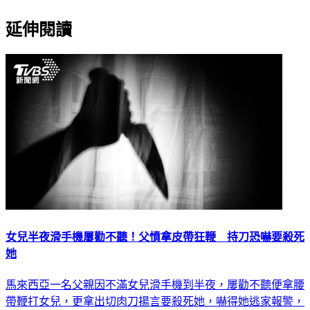
延伸閱讀
女兒半夜滑手機屢勸不聽！父憤拿皮帶狂鞭 持刀恐嚇要殺死
她
馬來西亞一名父親因不滿女兒滑手機到半夜，屢勸不聽便拿腰
帶鞭打女兒，更拿出切肉刀揚言要殺死她，嚇得她逃家報警，