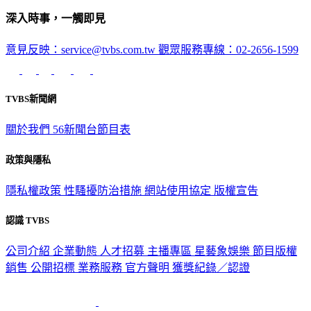
深入時事，一觸即見
意見反映：service@tvbs.com.tw
觀眾服務專線：02-2656-1599
TVBS新聞網
關於我們
56新聞台節目表
政策與隱私
隱私權政策
性騷擾防治措施
網站使用協定
版權宣告
認識 TVBS
公司介紹
企業動態
人才招募
主播專區
星藝象娛樂
節目版權
銷售
公開招標
業務服務
官方聲明
獲獎紀錄／認證