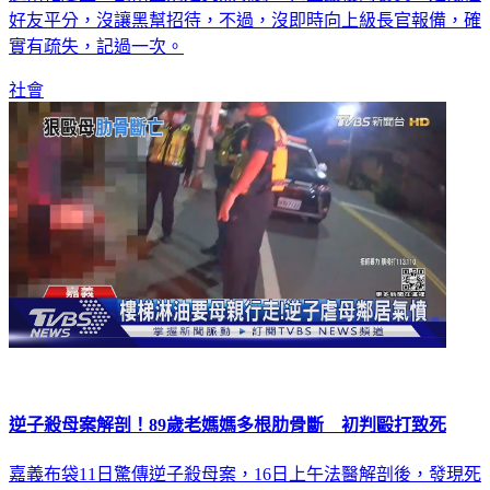
好友平分，沒讓黑幫招待，不過，沒即時向上級長官報備，確
實有疏失，記過一次。
社會
逆子殺母案解剖！89歲老媽媽多根肋骨斷 初判毆打致死
嘉義布袋11日驚傳逆子殺母案，16日上午法醫解剖後，發現死