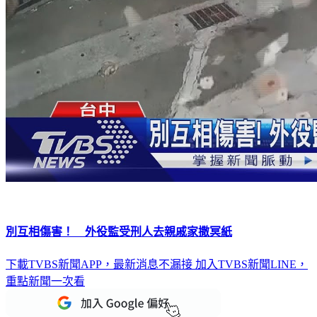
別互相傷害！ 外役監受刑人去親戚家撒冥紙
下載TVBS新聞APP，最新消息不漏接
加入TVBS新聞LINE，
重點新聞一次看