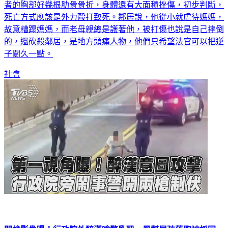
者的胸部好幾根肋骨骨折，身體還有大面積挫傷，初步判斷，
死亡方式應該是外力毆打致死。鄰居說，他從小就虐待媽媽，
故意糟蹋媽媽，而老母親總是護著他，被打傷也說是自己摔倒
的，還砍殺鄰居，是地方頭痛人物，他們只希望法官可以把逆
子關久一點。
社會