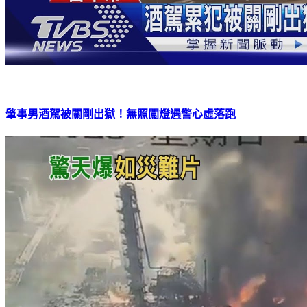
肇事男酒駕被關剛出獄！無照闖燈遇警心虛落跑