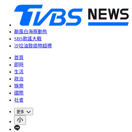
颱風白海豚動態
SBS歌謠大戰
沙拉油致癌物超標
首頁
即時
生活
政治
娛樂
國際
社會
更多