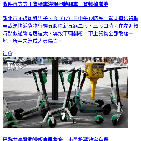
新北市50歲劉姓男子，今（17）日中午12時許，駕駛連結貨櫃
車載運快遞貨物行經五股區新五路二段、三段口時，在左迴轉
時疑似過彎幅度過大，導致車輛翻覆，車上貨物全部散落一
地，所幸未造成人員傷亡。
社會
巴黎共享電動滑板車亂象多 市民投票決定存廢