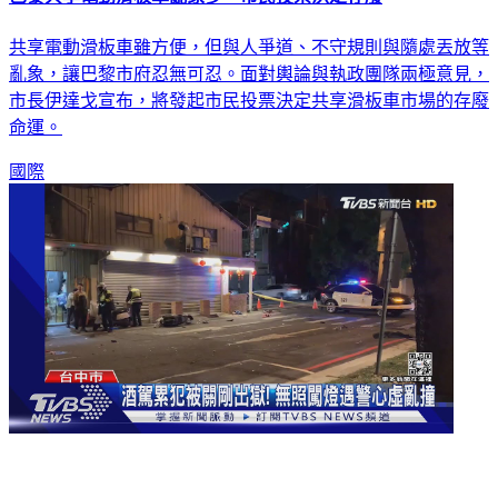
共享電動滑板車雖方便，但與人爭道、不守規則與隨處丟放等
亂象，讓巴黎市府忍無可忍。面對輿論與執政團隊兩極意見，
市長伊達戈宣布，將發起市民投票決定共享滑板車市場的存廢
命運。
國際
肇事男酒駕被關剛出獄！無照闖燈遇警心虛落跑