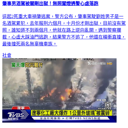
這起2死重大車禍肇逃案，警方公布，肇事駕駛劉姓男子是一
名酒駕累犯，去年服刑六個月，十月份才剛出獄，目前沒有駕
照，誰知道不到兩個月，他就在路上逆向亂開，遇到警察攔
截，心虛大踩油門逃跑，結果警方不追了，他還在橫衝直撞，
最後撞死兩名無辜機車族。
社會