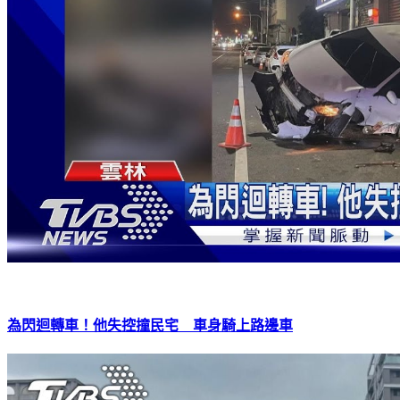
為閃迴轉車！他失控撞民宅 車身騎上路邊車