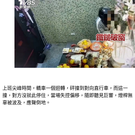
上班尖峰時間，轎車一個迴轉，砰撞到對向直行車，而這一
撞，對方沒就此停住，當場失控偏移，隨即聽見巨響，燈桿無
辜被波及，應聲倒地。