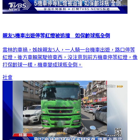
親友5機車出遊停等紅燈被追撞 如保齡球瓶全倒
雲林的車禍，姊妹親友5人，一人騎一台機車出遊，路口停等
紅燈，後方車輛駕駛撿東西，沒注意到前方機車停等紅燈，像
打保齡球一樣，機車變成球瓶全倒。
社會