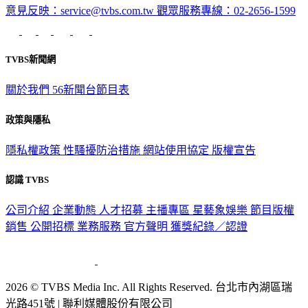
TVBS新聞網
關於我們
56新聞台節目表
政策與隱私
隱私權政策
性騷擾防治措施
網站使用協定
版權宣告
認識 TVBS
公司介紹
企業動態
人才招募
主播專區
星藝象娛樂
節目版權
銷售
公開招標
業務服務
官方聲明
獲獎紀錄／認證
2026 © TVBS Media Inc. All Rights Reserved. 台北市內湖區瑞
光路451號 | 聯利媒體股份有限公司