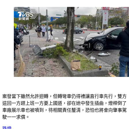
案發當下雖然允許迴轉，但轉彎車仍得禮讓直行車先行，雙方
這回一方趕上班一方要上國道，卻在途中發生插曲，燈桿倒了
車廠展示車也被噴到，待相關責任釐清，恐怕也將會向肇事駕
駛一一求償。
路燈
迴轉