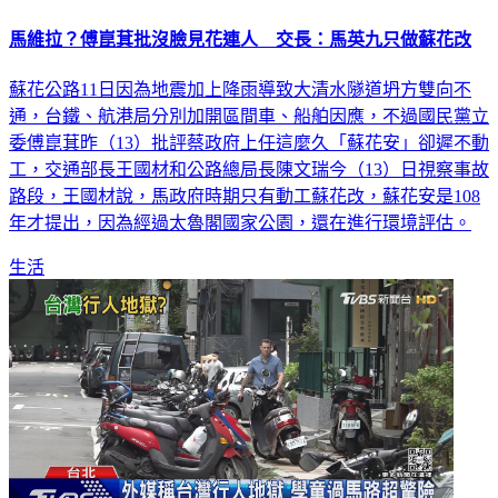
馬維拉？傅崑萁批沒臉見花連人 交長：馬英九只做蘇花改
蘇花公路11日因為地震加上降雨導致大清水隧道坍方雙向不
通，台鐵、航港局分別加開區間車、船舶因應，不過國民黨立
委傅崑萁昨（13）批評蔡政府上任這麼久「蘇花安」卻遲不動
工，交通部長王國材和公路總局長陳文瑞今（13）日視察事故
路段，王國材說，馬政府時期只有動工蘇花改，蘇花安是108
年才提出，因為經過太魯閣國家公園，還在進行環境評估。
生活