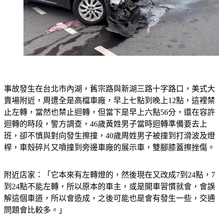
事故發生在台北市內湖，舊宗路與新湖三路十字路口，美式大
賣場附近，周遭全是高檔車廠，早上七點到晚上12點，這裡禁
止左轉，當然也禁止迴轉，但當下是早上六點56分，還在容許
迴轉的時段，警方調查，46歲黃姓男子當時迴轉準備要去上
班，卻不慎與對向發生擦撞，40歲周姓男子被撞到打滑波及燈
桿，車殼碎片又噴撞到旁邊車廠的展示車，雙腳膝蓋擦挫傷。
附近店家：「它本來有左轉燈的，然後現在又改成7到24點，7
到24點不能左轉，所以原本的車主，或是開車習慣就會，會誤
解這個車道，所以會造成，之後可能也是會有發生一些，交通
問題會比較多。」