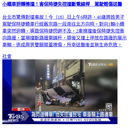
台北市驚傳對撞事故！今（18）日上午6時許，40歲周姓男子
駕駛保時捷轎車行經舊宗路一段南往北方向時，對向1輛小轎
車突然迴轉，導致保時捷閃避不及，2車擦撞後保時捷失控衝
向路邊，當場撞斷路邊電線杆，隨後又撞上停放在路邊的展示
車輛，造成周男雙腳膝蓋擦傷，所幸送醫後並無生命危險。
社會