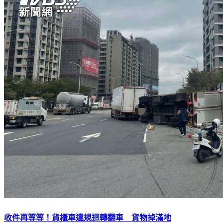
收件再等等！貨櫃車違規迴轉翻車 貨物掉滿地