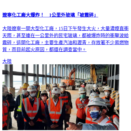
遼寧化工廠大爆炸！ 1公里外玻璃「被震碎」
大陸遼寧一間大型化工廠，15日下午發生大火，大量濃煙直衝
天際，甚至連在一公里外的民宅玻璃，都被爆炸時的衝擊波給
震碎，這間化工廠，主要生產汽油和瀝青，存放著不少易燃物
質，而目前起火原因，都還在調查當中。
大陸