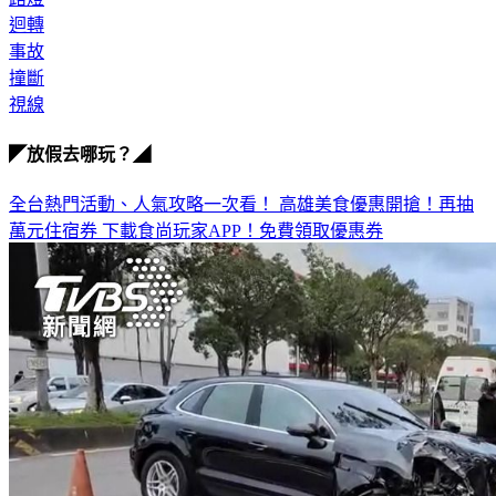
事故
撞斷
視線
◤放假去哪玩？◢
全台熱門活動、人氣攻略一次看！
高雄美食優惠開搶！再抽
萬元住宿券
下載食尚玩家APP！免費領取優惠券