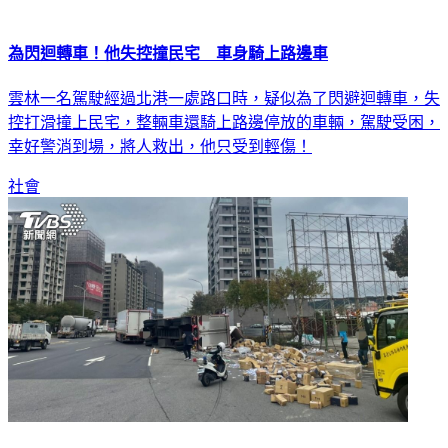
為閃迴轉車！他失控撞民宅 車身騎上路邊車
雲林一名駕駛經過北港一處路口時，疑似為了閃避迴轉車，失
控打滑撞上民宅，整輛車還騎上路邊停放的車輛，駕駛受困，
幸好警消到場，將人救出，他只受到輕傷！
社會
收件再等等！貨櫃車違規迴轉翻車 貨物掉滿地