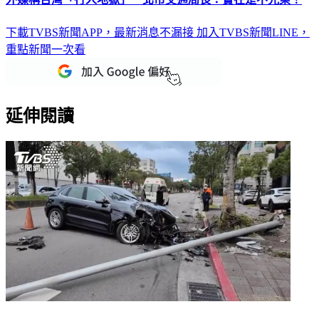
下載TVBS新聞APP，最新消息不漏接
加入TVBS新聞LINE，
重點新聞一次看
延伸閱讀
小轎車迴轉擦撞！害保時捷失控撞斷電線桿 駕駛輕傷送醫