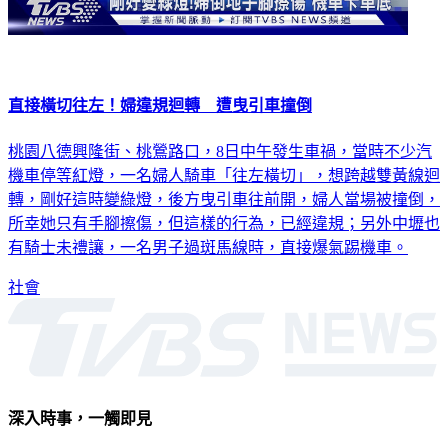
直接橫切往左！婦違規迴轉 遭曳引車撞倒
桃園八德興隆街、桃鶯路口，8日中午發生車禍，當時不少汽
機車停等紅燈，一名婦人騎車「往左橫切」，想跨越雙黃線迴
轉，剛好這時變綠燈，後方曳引車往前開，婦人當場被撞倒，
所幸她只有手腳擦傷，但這樣的行為，已經違規；另外中壢也
有騎士未禮讓，一名男子過斑馬線時，直接爆氣踢機車。
社會
深入時事，一觸即見
意見反映：service@tvbs.com.tw
觀眾服務專線：02-2656-1599