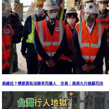
馬維拉？傅崑萁批沒臉見花連人 交長：馬英九只做蘇花改