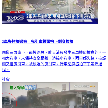
2車失控撞過來 曳引車鏡頭拍下側身挨撞
國道三號南下，南投路段，昨天清晨發生三車連環撞意外。一
輛大貨車，未保持安全距離，追撞小貨車，兩車都失控，撞護
欄又撞曳引車，被波及的曳引車，行車紀錄器拍下了驚險過
程。
社會