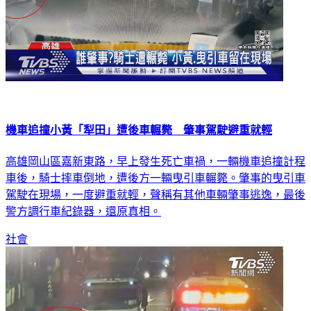
機車追撞小黃「犁田」遭後車輾斃 肇事駕駛避重就輕
高雄岡山區嘉新東路，早上發生死亡車禍，一輛機車追撞計程
車後，騎士摔車倒地，遭後方一輛曳引車輾斃。肇事的曳引車
駕駛在現場，一度避重就輕，聲稱有其他車輛肇事逃逸，最後
警方調行車紀錄器，還原真相。
社會