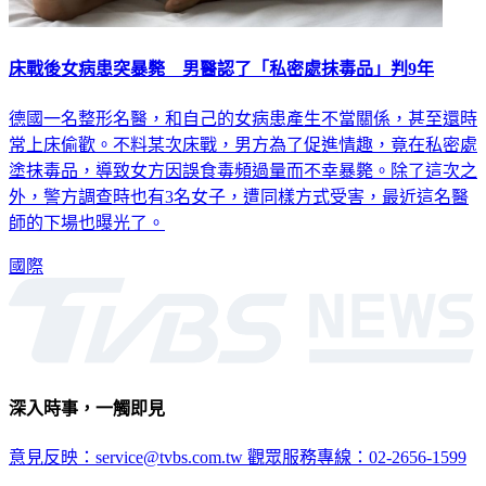
床戰後女病患突暴斃 男醫認了「私密處抹毒品」判9年
德國一名整形名醫，和自己的女病患產生不當關係，甚至還時
常上床偷歡。不料某次床戰，男方為了促進情趣，竟在私密處
塗抹毒品，導致女方因誤食毒頻過量而不幸暴斃。除了這次之
外，警方調查時也有3名女子，遭同樣方式受害，最近這名醫
師的下場也曝光了。
國際
深入時事，一觸即見
意見反映：service@tvbs.com.tw
觀眾服務專線：02-2656-1599