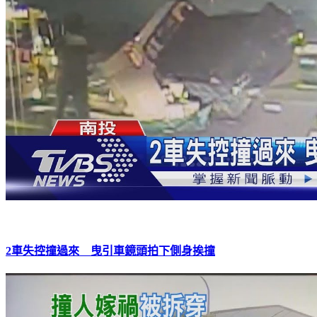
2車失控撞過來 曳引車鏡頭拍下側身挨撞