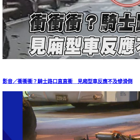
影音／衝衝衝？騎士路口直直衝 見廂型車反應不及慘滑倒