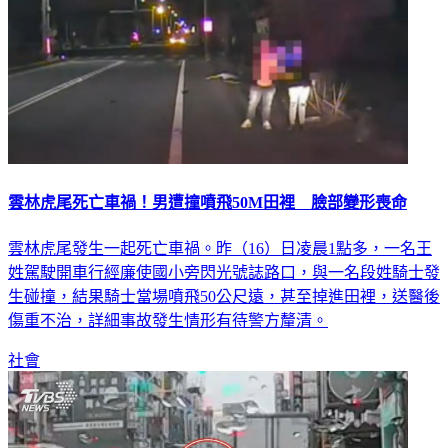
雲林虎尾死亡車禍！男遭撞噴飛50M田裡 臉部變形喪命
雲林虎尾發生一起死亡車禍。昨（16）日凌晨1點多，一名王
姓駕駛開車行經廉使國小旁閃光號誌路口，與一名段姓騎士發
生碰撞，結果騎士當場噴飛50公尺遠，甚至掉進田裡，送醫後
傷重不治，詳細事故發生情形有待警方釐清。
社會