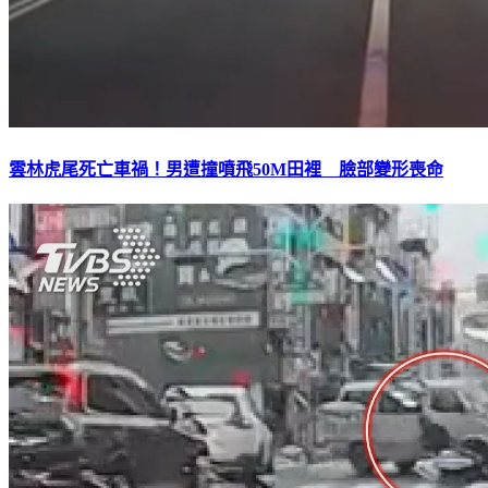
雲林虎尾死亡車禍！男遭撞噴飛50M田裡 臉部變形喪命