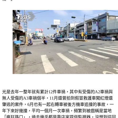
光是去年一整年就有累計12件車禍，其中有受傷的A2車禍與
無人受傷的A3車禍個半，11月還曾拍到假冒救護車闖紅燈還
肇逃的案件，6月也有一起右轉車被後方機車追撞的事故，一
年下來好幾撞，平均一個月一次車禍，頻繁到被戲稱是當地
「瘋狂路口」，過去幾乎都是靠店家提供監視器，沒想到這回