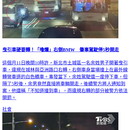
曳引車硬要轉！「嚕爛」右側BMW 肇事駕駛停5秒開走
這個月11日晚間10時許，新北市土城區一名余姓男子開著曳引
車，違規在城林與亞洲路口右轉，右側車身當場撞上在最外線
轉彎車道的白色轎車。事發當下，余姓駕駛還一度停下車，但
隔了5秒後，余男竟然直接將車輛開走，後續警方將人通知到
案，他還稱「不知道撞到車」，而違規右轉的部分被警方依法
開罰。
社會