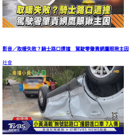
影音／取暖失敗？騎士路口遭撞 駕駛零肇責網鷹眼揪主因
社會