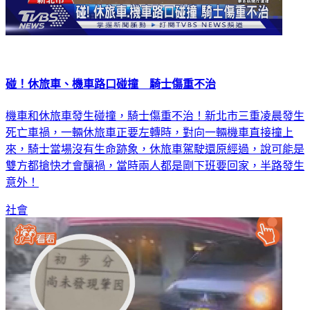
碰！休旅車、機車路口碰撞 騎士傷重不治
機車和休旅車發生碰撞，騎士傷重不治！新北市三重凌晨發生
死亡車禍，一輛休旅車正要左轉時，對向一輛機車直接撞上
來，騎士當場沒有生命跡象，休旅車駕駛還原經過，說可能是
雙方都搶快才會釀禍，當時兩人都是剛下班要回家，半路發生
意外！
社會