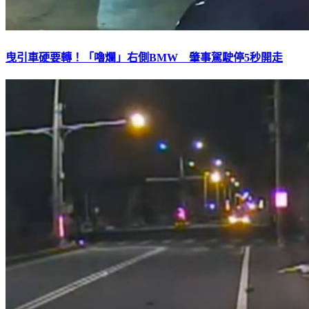
曳引車硬要轉！「嚕爛」右側BMW 肇事駕駛停5秒開走