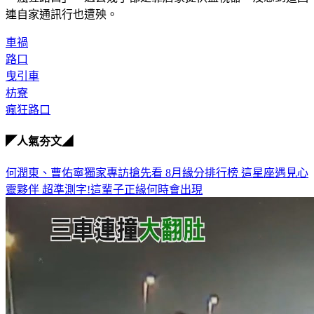
連自家通訊行也遭殃。
車禍
路口
曳引車
枋寮
瘋狂路口
◤人氣夯文◢
何潤東、曹佑寧獨家專訪搶先看
8月緣分排行榜 這星座遇見心
靈夥伴
超準測字!這輩子正緣何時會出現