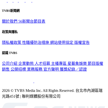
TVBS新聞網
關於我們
56新聞台節目表
政策與隱私
隱私權政策
性騷擾防治措施
網站使用協定
版權宣告
認識 TVBS
公司介紹
企業動態
人才招募
主播專區
星藝象娛樂
節目版權
銷售
公開招標
業務服務
官方聲明
獲獎紀錄／認證
2026 © TVBS Media Inc. All Rights Reserved. 台北市內湖區瑞
光路451號 | 聯利媒體股份有限公司