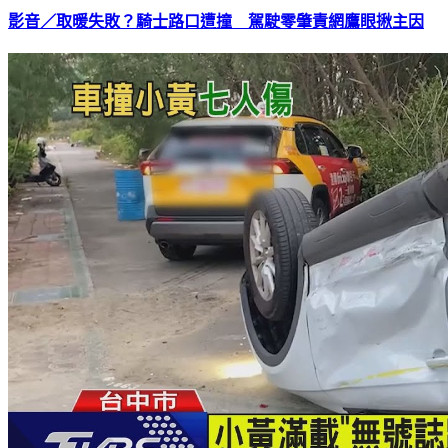
影音／取暖失敗？騎士路口遭撞 駕駛零肇責網鷹眼揪主因