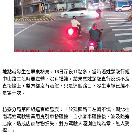
地點就發生在屏東枋寮，16日深夜11點多，當時潘姓駕駛行經
中山路二段時要左轉，沒有禮讓，結果馮姓駕駛直行反應不及
直接撞上，雙方都沒有酒駕，只是這個路口，發生車禍已經不
是第一次。
枋寮分局第四組巡官鍾易宸：「於建興路口左轉不慎，與北往
南馮姓駕駛營業用曳引車發碰撞，自小客車碰撞後，波及路旁
店家，造成店家財物損失，雙方駕駛人酒測值均為零，無人受
傷。」