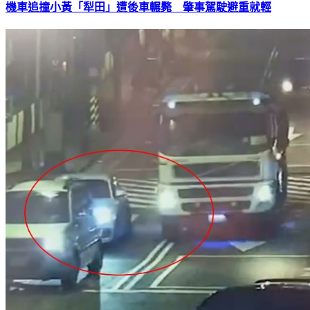
機車追撞小黃「犁田」遭後車輾斃 肇事駕駛避重就輕