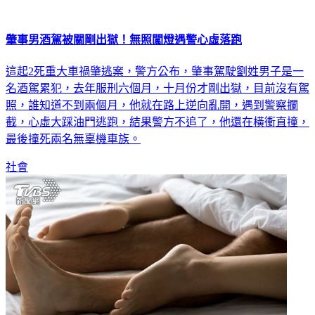
肇事男酒駕被關剛出獄！無照闖燈遇警心虛落跑
這起2死重大車禍肇逃案，警方公布，肇事駕駛劉姓男子是一
名酒駕累犯，去年服刑六個月，十月份才剛出獄，目前沒有駕
照，誰知道不到兩個月，他就在路上逆向亂開，遇到警察攔
截，心虛大踩油門逃跑，結果警方不追了，他還在橫衝直撞，
最後撞死兩名無辜機車族。
社會