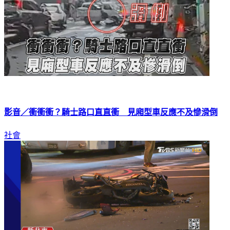
影音／衝衝衝？騎士路口直直衝 見廂型車反應不及慘滑倒
社會