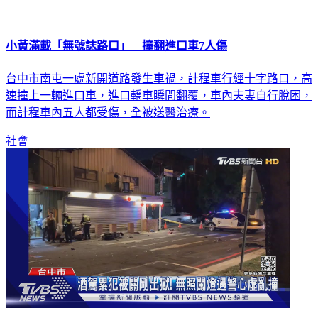
小黃滿載「無號誌路口」 撞翻進口車7人傷
台中市南屯一處新開道路發生車禍，計程車行經十字路口，高
速撞上一輛進口車，進口轎車瞬間翻覆，車內夫妻自行脫困，
而計程車內五人都受傷，全被送醫治療。
社會