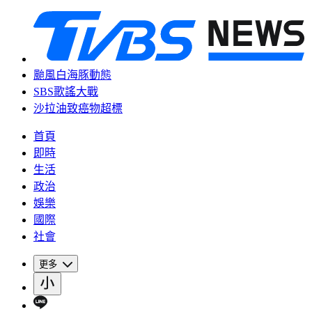
颱風白海豚動態
SBS歌謠大戰
沙拉油致癌物超標
首頁
即時
生活
政治
娛樂
國際
社會
更多