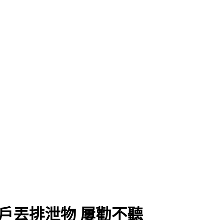
戶丟排泄物 屢勸不聽