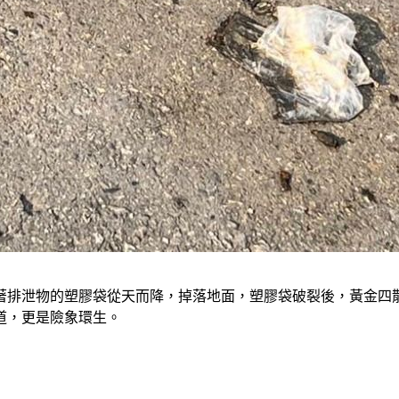
著排泄物的塑膠袋從天而降，掉落地面，塑膠袋破裂後，黃金四
道，更是險象環生。