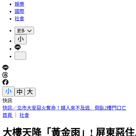
娛樂
國際
社會
更多
快訊
採購BNT疫苗遭詐逾10億 慈濟基金會發聲了
首頁
｜
社會
大樓天降「黃金雨」! 屏東惡住