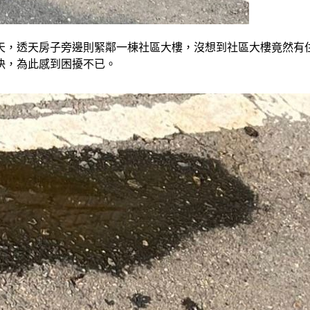
天，透天房子旁邊則緊鄰一棟社區大樓，沒想到社區大樓竟然有
決，為此感到困擾不已。