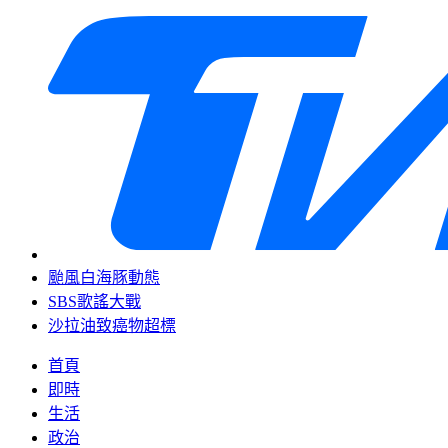
颱風白海豚動態
SBS歌謠大戰
沙拉油致癌物超標
首頁
即時
生活
政治