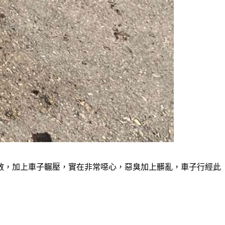
散，加上車子輾壓，實在非常噁心，惡臭加上髒亂，車子行經此