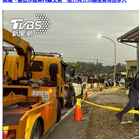
高端、基亞涉股票內線交易 檢方兵分16路搜索帶回多人