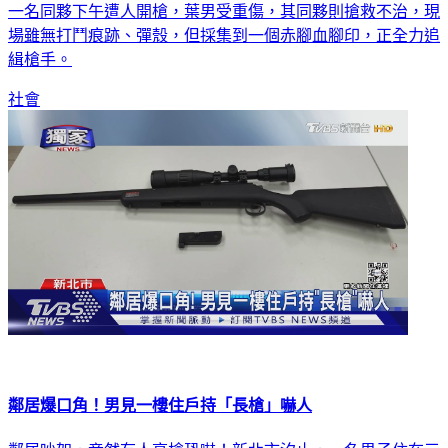
一名同夥下午遭人開槍，葉男受重傷，其同夥則搶救不治，現
場雖無打鬥痕跡、彈殼，但採集到一個赤腳血腳印，正全力追
緝槍手。
社會
鄰居爆口角！男見一樓住戶持「長槍」嚇人