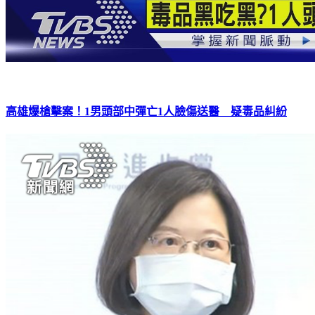
高雄爆槍擊案！1男頭部中彈亡1人臉傷送醫 疑毒品糾紛