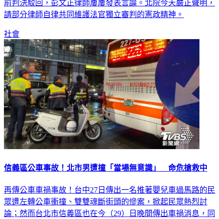
前判決駁回，彭文正律師屢屢發表言論。北院今天嚴正聲明，
請部分律師自律共同維護法官獨立審判的憲政精神。
社會
信義區公車事故！北市男遭撞「當場無意識」 命危搶救中
再傳公車車禍事故！台中27日傳出一名推著嬰兒車過馬路的民
眾遭左轉公車衝撞、雙雙魂斷街頭的慘案，掀起民眾熱烈討
論；然而台北市信義區也在今（29）日晚間傳出車禍消息，同