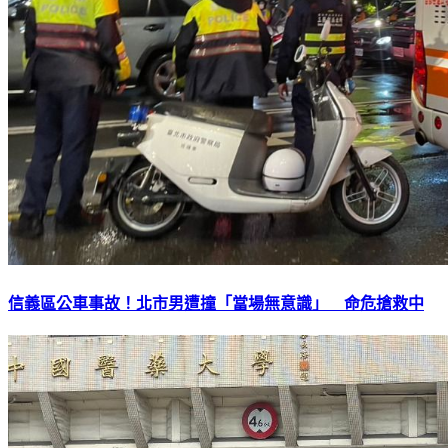
信義區公車事故！北市男遭撞「當場無意識」 命危搶救中