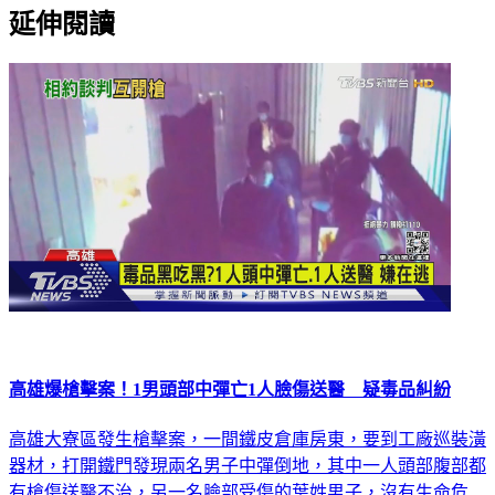
延伸閱讀
高雄爆槍擊案！1男頭部中彈亡1人臉傷送醫 疑毒品糾紛
高雄大寮區發生槍擊案，一間鐵皮倉庫房東，要到工廠巡裝潢
器材，打開鐵門發現兩名男子中彈倒地，其中一人頭部腹部都
有槍傷送醫不治，另一名臉部受傷的葉姓男子，沒有生命危