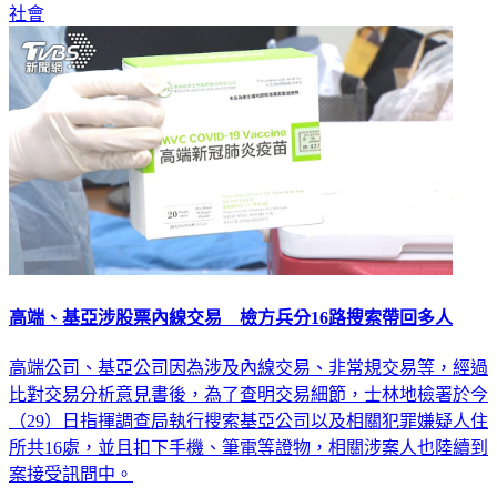
社會
高端、基亞涉股票內線交易 檢方兵分16路搜索帶回多人
高端公司、基亞公司因為涉及內線交易、非常規交易等，經過
比對交易分析意見書後，為了查明交易細節，士林地檢署於今
（29）日指揮調查局執行搜索基亞公司以及相關犯罪嫌疑人住
所共16處，並且扣下手機、筆電等證物，相關涉案人也陸續到
案接受訊問中。