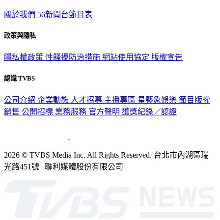
關於我們
56新聞台節目表
政策與隱私
隱私權政策
性騷擾防治措施
網站使用協定
版權宣告
認識 TVBS
公司介紹
企業動態
人才招募
主播專區
星藝象娛樂
節目版權
銷售
公開招標
業務服務
官方聲明
獲獎紀錄／認證
2026 © TVBS Media Inc. All Rights Reserved. 台北市內湖區瑞
光路451號 | 聯利媒體股份有限公司