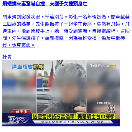
飛蛾撲來妻驚嚇自撞 夫護子女撞頸身亡
開車遇到突發狀況，千萬別荒。彰化一名年輕媽媽，開車載著
三四歲的姊弟，先生照顧孩子一起坐在後座，突然有飛蛾，飛
進車內，飛到駕駛手上，她一時受到驚嚇，自撞電線桿，這瞬
間，先生保護孩子，頭部撞擊，因為頸椎受損，傷及中樞神
經，休克喪命。
社會