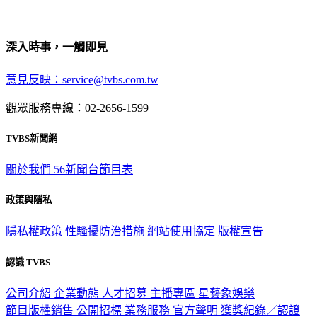
深入時事，一觸即見
意見反映：service@tvbs.com.tw
觀眾服務專線：02-2656-1599
TVBS新聞網
關於我們
56新聞台節目表
政策與隱私
隱私權政策
性騷擾防治措施
網站使用協定
版權宣告
認識 TVBS
公司介紹
企業動態
人才招募
主播專區
星藝象娛樂
節目版權銷售
公開招標
業務服務
官方聲明
獲獎紀錄／認證