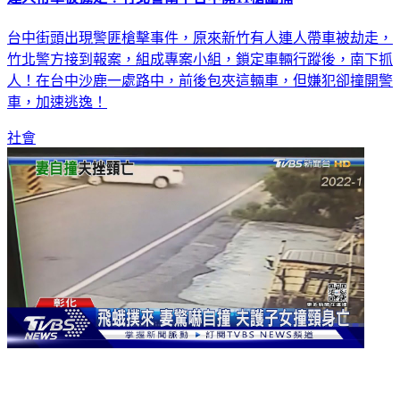
台中街頭出現警匪槍擊事件，原來新竹有人連人帶車被劫走，
竹北警方接到報案，組成專案小組，鎖定車輛行蹤後，南下抓
人！在台中沙鹿一處路中，前後包夾這輛車，但嫌犯卻撞開警
車，加速逃逸！
社會