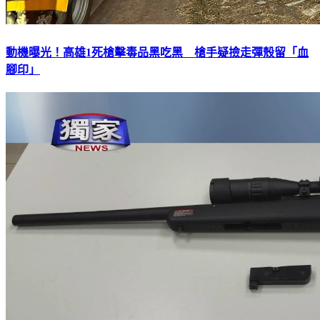
動機曝光！高雄1死槍擊毒品黑吃黑 槍手疑撿走彈殼留「血
腳印」