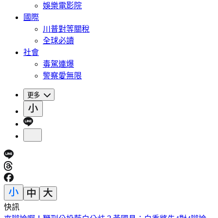
娛樂電影院
國際
川普對等關稅
全球必讀
社會
毒駕連爆
警察愛無限
更多
快訊