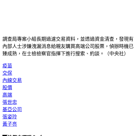
調查局專案小組長期過濾交易資料，並透過資金清查，發現有
內部人士涉嫌洩漏消息給親友購買高端公司股票，偵辦時機已
臻成熟，在士檢檢察官指揮下進行搜索、約談。（中央社）
疫苗
交保
內線交易
股價
高端
張世忠
基亞公司
張姿玲
黃子亮