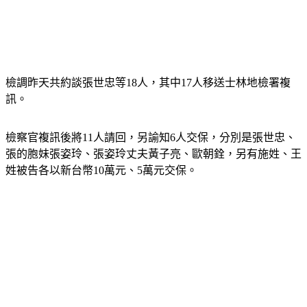
檢調昨天共約談張世忠等18人，其中17人移送士林地檢署複
訊。
檢察官複訊後將11人請回，另諭知6人交保，分別是張世忠、
張的胞妹張姿玲、張姿玲丈夫黃子亮、歐朝銓，另有施姓、王
姓被告各以新台幣10萬元、5萬元交保。