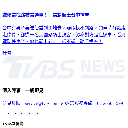
送便當找路被當逼車！ 美籍騎士台中揮拳
台中有男子要送便當到工地去，疑似找不到路，開車時有點走
走停停，卻遭一名美國籍騎士誤會，認為對方是在逼車，看到
駕駛停車了，他也衝上前，二話不說，動手揮拳！
社會
深入時事，一觸即見
意見反映：service@tvbs.com.tw
觀眾服務專線：02-2656-1599
TVBS新聞網