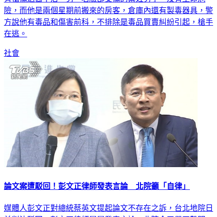
險，而他是兩個星期前搬來的房客，倉庫內還有製毒器具，警
方說他有毒品和傷害前科，不排除是毒品買賣糾紛引起，槍手
在逃。
社會
論文案遭駁回！彭文正律師發表言論 北院籲「自律」
媒體人彭文正對總統蔡英文提起論文不存在之訴，台北地院日