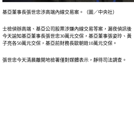
基亞董事長張世忠涉高端內線交易案。（圖／中央社）
士檢偵辦高端、基亞公司股票涉嫌內線交易等案，漏夜偵訊後
今天諭知基亞董事長張世忠30萬元交保，基亞董事張姿玲、黃
子亮各50萬元交保，基亞前財務長歐朝銓10萬元交保。
張世忠今天清晨離開地檢署僅對媒體表示，靜待司法調查。