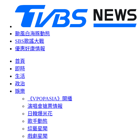
颱風白海豚動態
SBS歌謠大戰
優惠好康情報
首頁
即時
生活
政治
娛樂
《VPOPASIA》開播
演唱會搶票情報
日韓爆米花
歌手動態
綜藝星聞
戲劇星聞