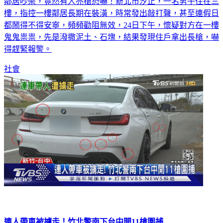
鄰居吵架，竟然有人亮槍恐嚇！新北市汐止，一名男子住在三
樓，指控一樓鄰居長期在裝潢，時常發出敲打聲，甚至連假日
都鬧得不得安寧，頻頻勸阻無效，24日下午，懷疑對方在一樓
鬼鬼祟祟，先是潑撒泥土、石塊，結果發現住戶拿出長槍，嚇
得趕緊報警。
社會
連人帶車被擄走！竹北警南下台中開11槍圍捕