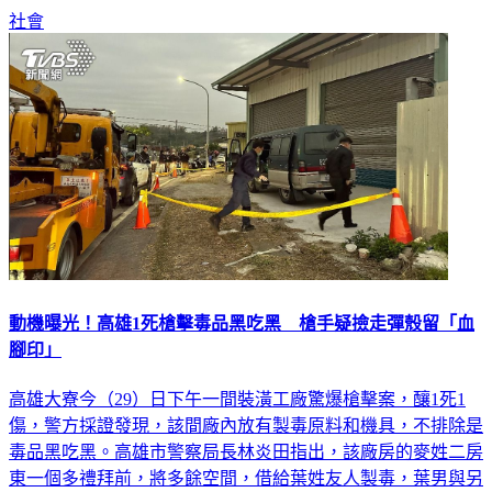
社會
動機曝光！高雄1死槍擊毒品黑吃黑 槍手疑撿走彈殼留「血
腳印」
高雄大寮今（29）日下午一間裝潢工廠驚爆槍擊案，釀1死1
傷，警方採證發現，該間廠內放有製毒原料和機具，不排除是
毒品黑吃黑。高雄市警察局長林炎田指出，該廠房的麥姓二房
東一個多禮拜前，將多餘空間，借給葉姓友人製毒，葉男與另