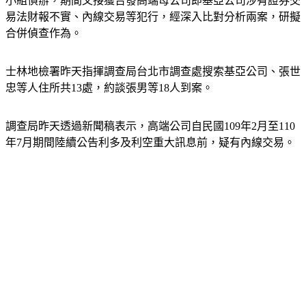
小組偵辦，期間又接獲告發高端母公司即基亞公司涉有證券交
易法財報不實、內線交易等犯行，經深入比對分析兩案，研擬
合併偵查作為。
士林地檢署昨天指揮調查局台北市調查處搜索基亞公司、張世
忠等人住所共13處，約談張男等18人到案。
調查局昨天透過新聞稿表示，高端公司自民國109年2月至110
年7月期間陸續公告利多及利空重大訊息前，疑有內線交易。