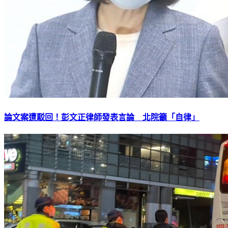
論文案遭駁回！彭文正律師發表言論 北院籲「自律」