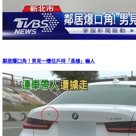
鄰居爆口角！男見一樓住戶持「長槍」嚇人