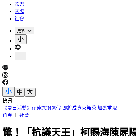
娛樂
國際
社會
更多
快訊
188萬《龍藏經》賣掉了！大戶不甩7折 店員爆「付現買原價
首頁
｜
社會
驚！「抗議天王」柯賜海陳屍陽