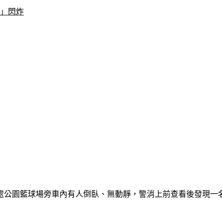
唱」閃炸
一處公園籃球場旁車內有人倒臥、無動靜，警消上前查看後發現一