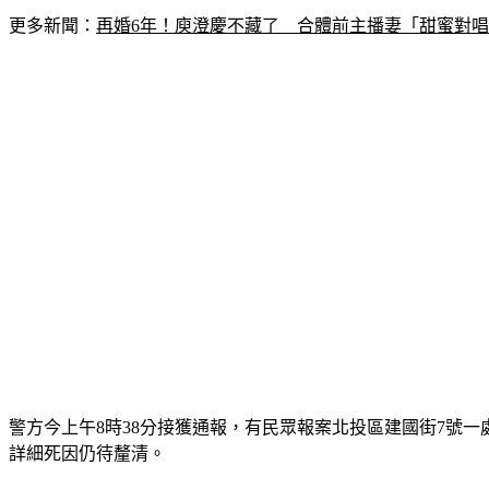
更多新聞：
再婚6年！庾澄慶不藏了　合體前主播妻「甜蜜對
警方今上午8時38分接獲通報，有民眾報案北投區建國街7號
詳細死因仍待釐清。