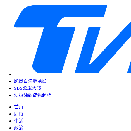
颱風白海豚動態
SBS歌謠大戰
沙拉油致癌物超標
首頁
即時
生活
政治