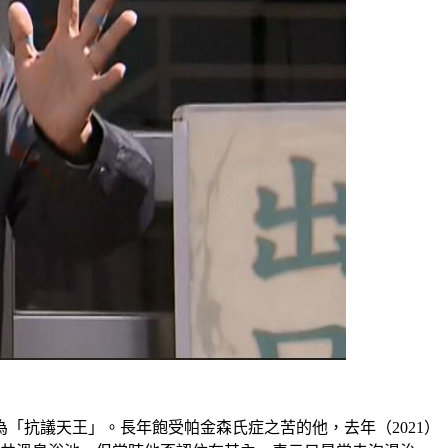
「抗議天王」。長年飽受帕金森氏症之苦的他，去年（2021）