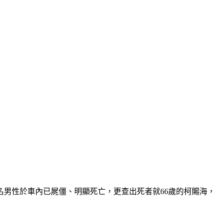
名男性於車內已屍僵、明顯死亡，更查出死者就66歲的柯賜海，