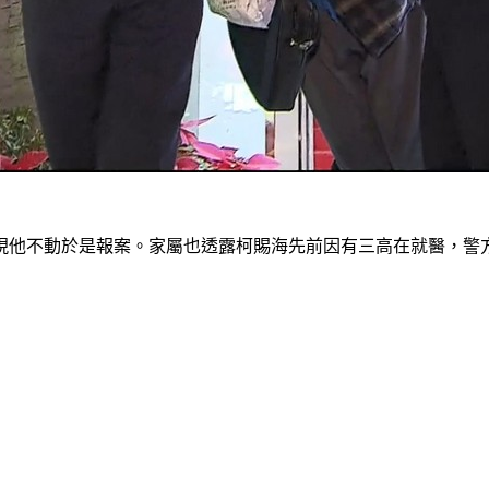
現他不動於是報案。家屬也透露柯賜海先前因有三高在就醫，警