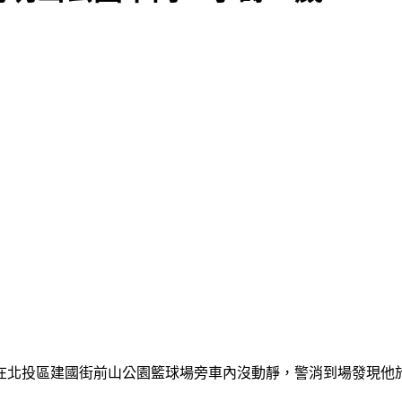
躺在北投區建國街前山公園籃球場旁車內沒動靜，警消到場發現