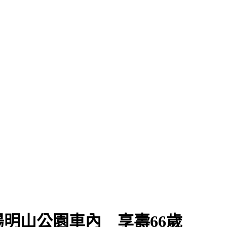
」
明山公園車內 享壽66歲