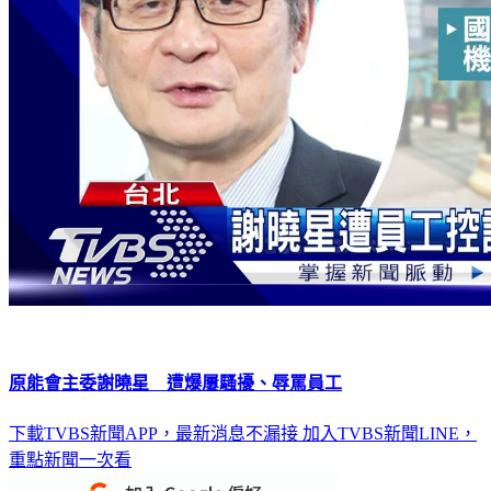
原能會主委謝曉星 遭爆屢騷擾、辱罵員工
下載TVBS新聞APP，最新消息不漏接
加入TVBS新聞LINE，
重點新聞一次看