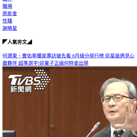
工作
職場
原能會
性騷
謝曉星
◤人氣夯文◢
何潤東、曹佑寧獨家專訪搶先看
8月緣分排行榜 這星座遇見心
靈夥伴
超準測字!這輩子正緣何時會出現