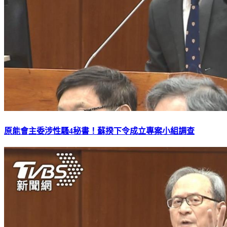
原能會主委涉性騷4秘書！蘇揆下令成立專案小組調查