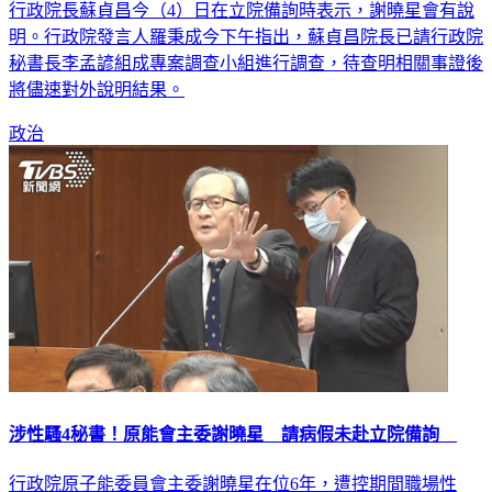
騷、霸凌，更換多位女秘書，且都要求年輕、貌美者。對此，
行政院長蘇貞昌今（4）日在立院備詢時表示，謝曉星會有說
明。行政院發言人羅秉成今下午指出，蘇貞昌院長已請行政院
秘書長李孟諺組成專案調查小組進行調查，待查明相關事證後
將儘速對外說明結果。
政治
涉性騷4秘書！原能會主委謝曉星 請病假未赴立院備詢