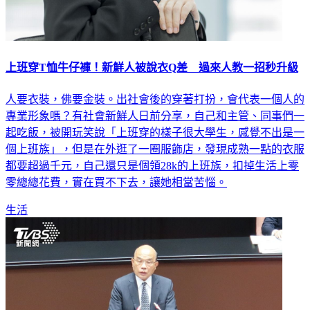
上班穿T恤牛仔褲！新鮮人被說衣Q差 過來人教一招秒升級
人要衣裝，佛要金裝。出社會後的穿著打扮，會代表一個人的
專業形象嗎？有社會新鮮人日前分享，自己和主管、同事們一
起吃飯，被開玩笑說「上班穿的樣子很大學生，感覺不出是一
個上班族」，但是在外逛了一圈服飾店，發現成熟一點的衣服
都要超過千元，自己還只是個領28k的上班族，扣掉生活上零
零總總花費，實在買不下去，讓她相當苦惱。
生活