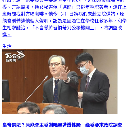
行政院原子能委員會主委謝曉星在位6年，近來遭爆職場性騷
擾、言語霸凌，換女秘書像「選妃」只挑年輕貌美者，還在上
班時間找對方喝咖啡。他今（4）日請病假未赴立院備詢，原
能會則轉述他個人聲明，認為是因過往在學校任教多年，和學
生相處融洽，「不自覺將習慣帶到公務機關上」，將調整改
進。
生活