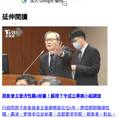
延伸閱讀
原能會主委涉性騷4秘書！蘇揆下令成立專案小組調查
行政院原子能委員會主委謝曉星在位6年，遭控期間職場性