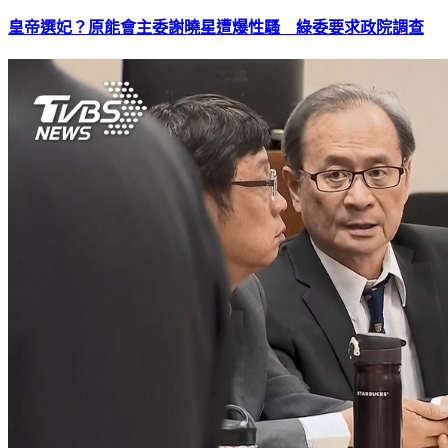
皇帝選妃？原能會主委謝曉星遭爆性騷 綠委要求政院調查