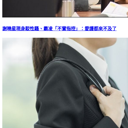
謝曉星現身駁性騷、霸凌「不實指控」：愛護都來不及了