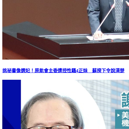
挑祕書像選妃！原能會主委遭控性騷4正妹 蘇揆下令說清楚