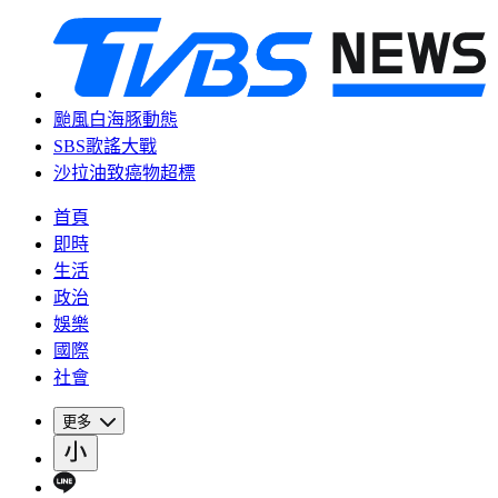
颱風白海豚動態
SBS歌謠大戰
沙拉油致癌物超標
首頁
即時
生活
政治
娛樂
國際
社會
更多