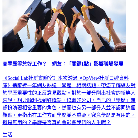
高學歷等於好工作？ 網友：「關鍵1點」影響職場發展
《Social Lab社群實驗室》本次透過《OpView社群口碑資料
庫》追蹤近一年網友熱議「學歷」相關話題，帶您了解網友對
於學歷重要性的正反意見觀點。對於一部分剛出社會的新鮮人
來說，想要順利找到好職缺，錄取好公司，自己的「學歷」無
疑扮演著相當重要的角色，然而也有另一部分人並不認同這個
觀點，更指出在工作方面學歷並不重要。究竟學歷是有用的，
還是無用的？學歷是否真的會影響我們的人生呢？