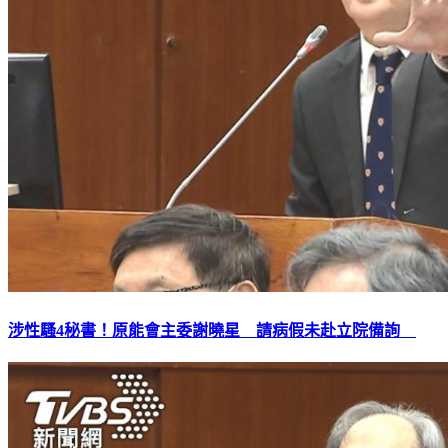
涉性騷4秘書！原能會主委謝曉星 請病假未赴立院備詢