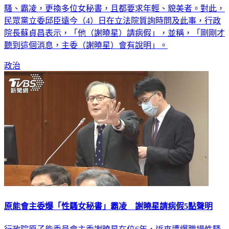
行政院原子能委員會主委謝曉星在位6年，遭控期間職場性
騷、霸凌，更換多位女秘書，且都要求年輕、貌美者。對此，
民眾黨立委邱臣遠今（4）日在立法院質詢時問及此事，行政
院長蘇貞昌表示，「他（謝曉星）請病假」，並稱，「剛剛才
聽到這個消息，主委（謝曉星）會有說明」。
政治
原能會主委爆「性騷女秘書」霸凌 謝曉星請病假5點聲明