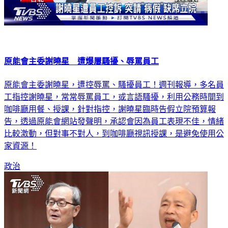
原能會主委謝曉星 遭爆屢騷擾、辱罵員工
原能會主委謝曉星，遭控辱罵、騷擾員工！週刊報導，多名員
工指控謝曉星，常常辱罵員工，或言語騷擾，利用公務時間到
咖啡廳用餐、授課，針對指控，謝曉星臨時告假立院預算報
告，透過原能會網站發聲明，承認會因為員工表現不佳，情緒
比較激動，但對事不對人，到咖啡廳視訊授課，是避免使用公
家資源！
政治