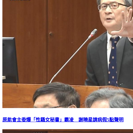
原能會主委爆「性騷女秘書」霸凌 謝曉星請病假5點聲明