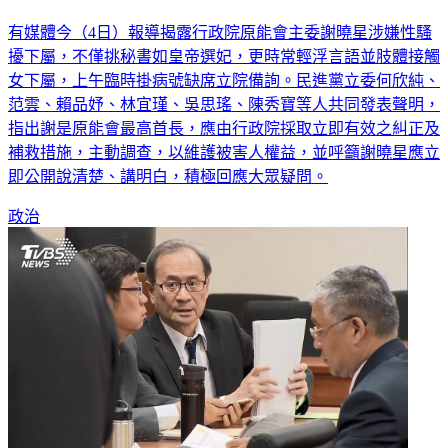
皇帝選妃？原能會主委謝曉星遭爆性騷 綠委要求政院調查
有媒體今（4日）報導揭露行政院原能會主委謝曉星涉嫌性騷
擾下屬，不僅挑秘書如皇帝選妃，更時常輕浮言語並肢體接觸
女下屬，上午臨時掛病號缺席立院備詢。民進黨立委何欣純、
范雲、賴品妤、林宜瑾、吳思瑤、陳秀寶等人共同發表聲明，
指出謝是原能會最高首長，應由行政院採取立即有效之糾正及
補救措施，主動調查，以維護被害人權益，並呼籲謝曉星應立
即公開說清楚、講明白，積極回應大眾疑問。
政治