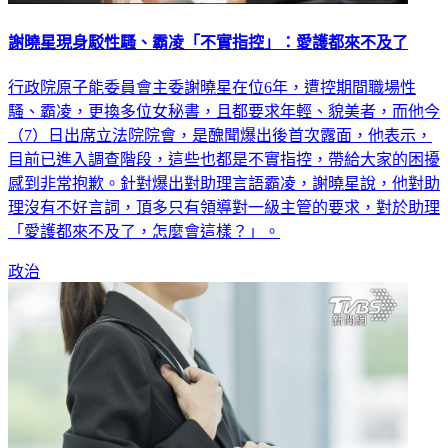
謝曉星現身駁性騷、霸凌「不實指控」：愛護都來不及了
行政院原子能委員會主委謝曉星在位6年，遭控期間職場性
騷、霸凌，更換多位女秘書，且都要求年輕、貌美者，而他今
（7）日出席立法院院會，是醜聞爆出後首次露面，他表示，
目前已進入調查階段，這些也都是不實指控，帶給大家的困擾
感到非常抱歉。針對爆出對助理言語霸凌，謝曉星說，他對助
理沒有不好言詞，頂多只有領導對一級主管的要求，對於助理
「愛護都來不及了，怎麼會這樣？」。
政治