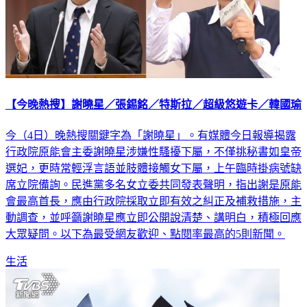
【今晚熱搜】謝曉星／張錫銘／特斯拉／超級悠遊卡／韓國瑜
今（4日）晚熱搜關鍵字為「謝曉星」。有媒體今日報導揭露
行政院原能會主委謝曉星涉嫌性騷擾下屬，不僅挑秘書如皇帝
選妃，更時常輕浮言語並肢體接觸女下屬，上午臨時掛病號缺
席立院備詢。民進黨多名女立委共同發表聲明，指出謝是原能
會最高首長，應由行政院採取立即有效之糾正及補救措施，主
動調查，並呼籲謝曉星應立即公開說清楚、講明白，積極回應
大眾疑問。以下為最受網友歡迎、點閱率最高的5則新聞。
生活