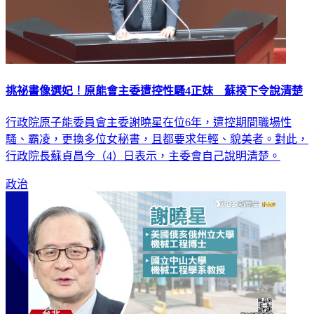
挑祕書像選妃！原能會主委遭控性騷4正妹 蘇揆下令說清楚
行政院原子能委員會主委謝曉星在位6年，遭控期間職場性
騷、霸凌，更換多位女秘書，且都要求年輕、貌美者。對此，
行政院長蘇貞昌今（4）日表示，主委會自己說明清楚。
政治