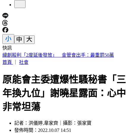
快訊
傅子純「穿病人服回家」生前暖舉惹鼻酸 愛妻心碎：我想你
了
首頁
｜
社會
原能會主委遭爆性騷秘書「三
年換九位」謝曉星露面：心中
非常坦蕩
記者：洪儀婷,韋家齊｜攝影：張家寶