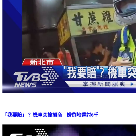
「我要賠」？ 機車突撞攤商 婦倒地遭討6千