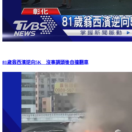
81歲翁西濱逆向5K 沒事調頭後自撞翻車