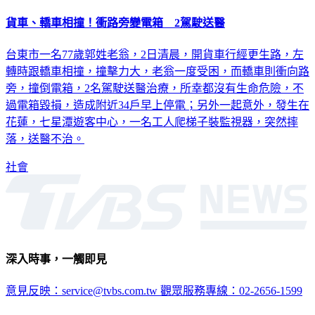
貨車、轎車相撞！衝路旁變電箱 2駕駛送醫
台東市一名77歲郭姓老翁，2日清晨，開貨車行經更生路，左
轉時跟轎車相撞，撞擊力大，老翁一度受困，而轎車則衝向路
旁，撞倒電箱，2名駕駛送醫治療，所幸都沒有生命危險，不
過電箱毀損，造成附近34戶早上停電；另外一起意外，發生在
花蓮，七星潭遊客中心，一名工人爬梯子裝監視器，突然摔
落，送醫不治。
社會
深入時事，一觸即見
意見反映：service@tvbs.com.tw
觀眾服務專線：02-2656-1599