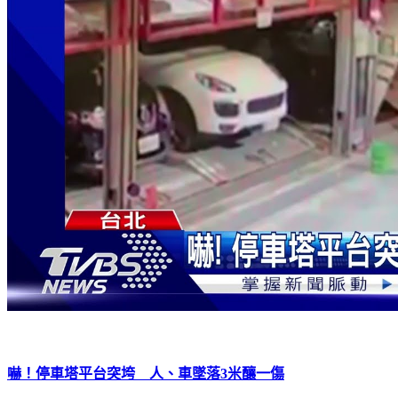
嚇！停車塔平台突垮 人、車墜落3米釀一傷