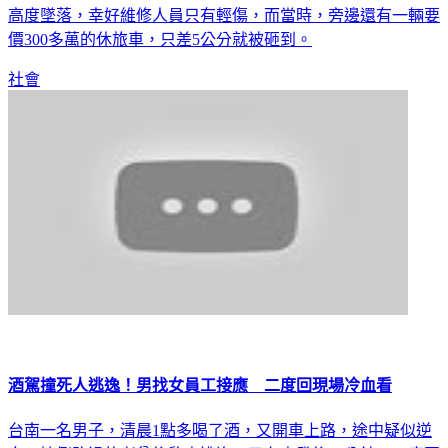
高度墜落，幸好維修人員只有輕傷，而當時，旁邊還有一輛要
價300多萬的休旅車，只差5公分就被砸到。
社會
酒駕撞死人逃逸！男找女員工接應 二度回現場冷血看
台南一名男子，清晨1點多喝了酒，又開車上路，途中疑似逆