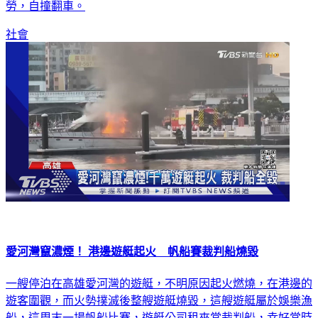
勞，自撞翻車。
社會
愛河灣竄濃煙！ 港邊遊艇起火 帆船賽裁判船燒毀
一艘停泊在高雄愛河灣的遊艇，不明原因起火燃燒，在港邊的
遊客圍觀，而火勢撲滅後整艘遊艇燒毀，這艘遊艇屬於娛樂漁
船，這周末一場帆船比賽，遊艇公司租來當裁判船，幸好當時