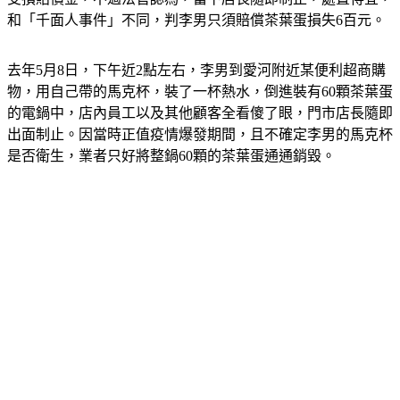
和「千面人事件」不同，判李男只須賠償茶葉蛋損失6百元。
去年5月8日，下午近2點左右，李男到愛河附近某便利超商購
物，用自己帶的馬克杯，裝了一杯熱水，倒進裝有60顆茶葉蛋
的電鍋中，店內員工以及其他顧客全看傻了眼，門市店長隨即
出面制止。因當時正值疫情爆發期間，且不確定李男的馬克杯
是否衛生，業者只好將整鍋60顆的茶葉蛋通通銷毀。