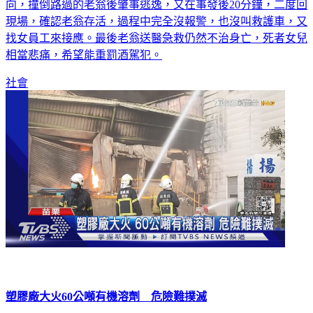
向，撞倒路過的老翁後肇事逃逸，又在事發後20分鐘，二度回
現場，確認老翁存活，過程中完全沒報警，也沒叫救護車，又
找女員工來接應。最後老翁送醫急救仍然不治身亡，死者女兒
相當悲痛，希望能重罰酒駕犯。
社會
塑膠廠大火60公噸有機溶劑 危險難撲滅