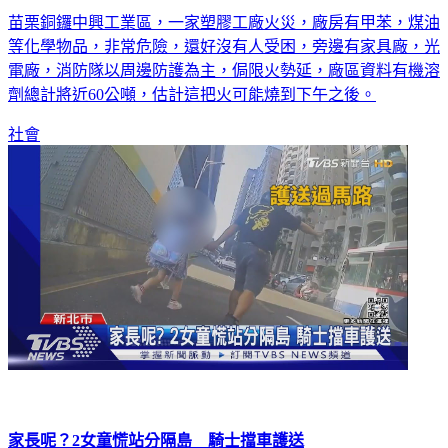
苗栗銅鑼中興工業區，一家塑膠工廠火災，廠房有甲苯，煤油
等化學物品，非常危險，還好沒有人受困，旁邊有家具廠，光
電廠，消防隊以周邊防護為主，侷限火勢延，廠區資料有機溶
劑總計將近60公噸，估計這把火可能燒到下午之後。
社會
家長呢？2女童慌站分隔島 騎士擋車護送