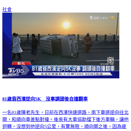
社會
81歲翁西濱逆向5K 沒事調頭後自撞翻車
一名81歲陳老先生，日前在西濱快速道路，南下車道逆向往北
開，和順向車差點對撞。後來有大車協助擋下後方車輛，讓他
迴轉，沒想到他逆向5公里，有驚無險，順向開之後，因為疲