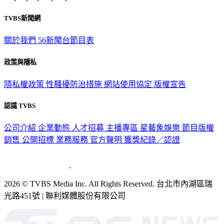
TVBS新聞網
關於我們
56新聞台節目表
政策與隱私
隱私權政策
性騷擾防治措施
網站使用協定
版權宣告
認識 TVBS
公司介紹
企業動態
人才招募
主播專區
星藝象娛樂
節目版權
銷售
公開招標
業務服務
官方聲明
獲獎紀錄／認證
2026 © TVBS Media Inc. All Rights Reserved. 台北市內湖區瑞
光路451號 | 聯利媒體股份有限公司