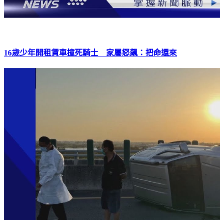
16歲少年開租賃車撞死騎士 家屬怒飆：把命還來