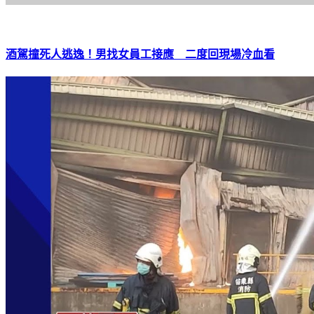
酒駕撞死人逃逸！男找女員工接應 二度回現場冷血看