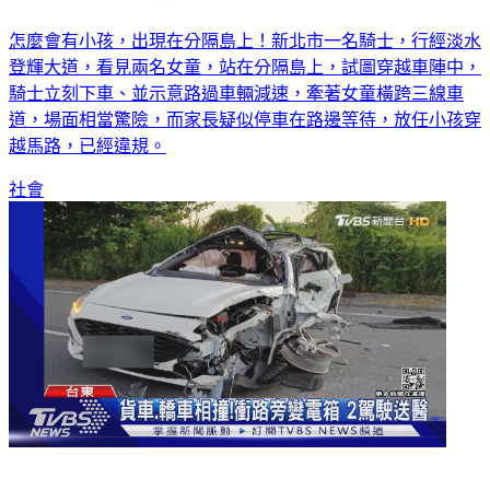
怎麼會有小孩，出現在分隔島上！新北市一名騎士，行經淡水
登輝大道，看見兩名女童，站在分隔島上，試圖穿越車陣中，
騎士立刻下車、並示意路過車輛減速，牽著女童橫跨三線車
道，場面相當驚險，而家長疑似停車在路邊等待，放任小孩穿
越馬路，已經違規。
社會