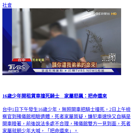
社會
16歲少年開租賃車撞死騎士 家屬怒飆：把命還來
台中1日下午發生16歲少年，無照開車把騎士撞死，2日上午檢
察官到殯儀館相驗遺體，死者家屬質疑，嫌犯車速快又自稱是
開車睡著，前後說法多處不合理，殯儀館雙方一見到面，死者
家屬就朝少年大喊，「把命還來」。