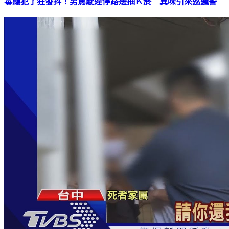
毒癮犯了狂發抖！男駕駛違停路邊抽Ｋ菸 異味引來巡邏警