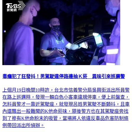
毒癮犯了狂發抖！男駕駛違停路邊抽Ｋ菸 異味引來巡邏警
上個月19日晚間10時許，台北市信義警分局吳興街派出所員警
在路上巡邏時，發現一輛白色小客車違規停車，便上前盤查，
怎料員警才一靠近駕駛座，就發現呂姓男駕駛不斷顫抖，且車
內還飄出一股難聞的K他命菸味，隨後警方也在其駕駛座旁找
到了摻有K他命粉末的吸管，當場將人依違反毒品危害防制條
例帶回派出所偵辦。