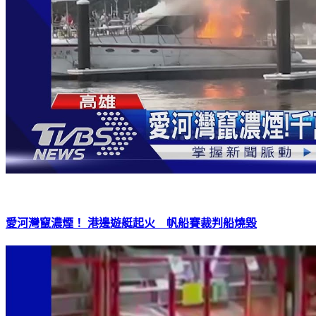
愛河灣竄濃煙！ 港邊遊艇起火 帆船賽裁判船燒毀