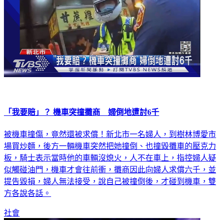
「我要賠」？ 機車突撞攤商 婦倒地遭討6千
被機車撞傷，竟然還被求償！新北市一名婦人，到樹林博愛市
場買炒麵，後方一輛機車突然把她撞倒、也撞毀攤車的壓克力
板，騎士表示當時他的車輛沒熄火，人不在車上，指控婦人疑
似觸碰油門，機車才會往前衝，攤商因此向婦人求償六千，並
提告毀損，婦人無法接受，說自己被撞倒後，才碰到機車，雙
方各說各話。
社會