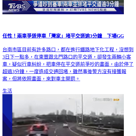
任性！兩車爭道停車「灣家」堵平交道逾3分鐘 下場GG
台南市區目前有許多路口，都在進行鐵路地下化工程，沒想到
3日下一點多，在東豐跟北門路口的平交道，卻發生兩輛小客
車，疑似行車糾紛，把車停在平交道前爭吵的畫面，由於停了
超過3分鐘，一度造成交通回堵，雖然事後警方沒有接獲報
案，但將依照畫面，來對車主開罰。
生活