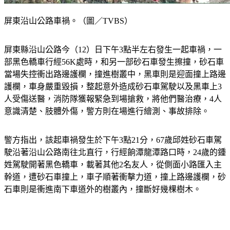
屏東沿山公路車禍。（圖／TVBS）
屏東縣沿山公路今（12）日下午3點半左右發生一起車禍，一
部黑色轎車行經56K處時，和另一部砂石車發生擦撞，砂石車
當場失控衝出路邊護欄，撞進樹叢中，黑車則是迎面撞上路邊
護欄，車身嚴重毀損，整起意外造成砂石車駕駛以及黑車上3
人受傷送醫，消防隊獲報緊急到場搶救，將他們醫治療，4人
意識清楚、肢體外傷，警方則在場進行繪測、事故排除。
警方指出，該起車禍發生於下午3點21分，67歲邱姓砂石車駕
駛沿著沿山公路南往北直行，行經餉潭龍潭路口時，24歲的鍾
姓駕駛開著黑色轎車，載著其他2名友人，從側面小路匯入主
幹道，遭砂石車撞上，車子順著衝擊力道，撞上路邊護欄，砂
石車則是衝進南下車道外的樹叢內，撞斷好幾棵樹木。