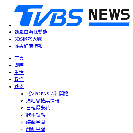
颱風白海豚動態
SBS歌謠大戰
優惠好康情報
首頁
即時
生活
政治
娛樂
《VPOPASIA》開播
演唱會搶票情報
日韓爆米花
歌手動態
綜藝星聞
戲劇星聞