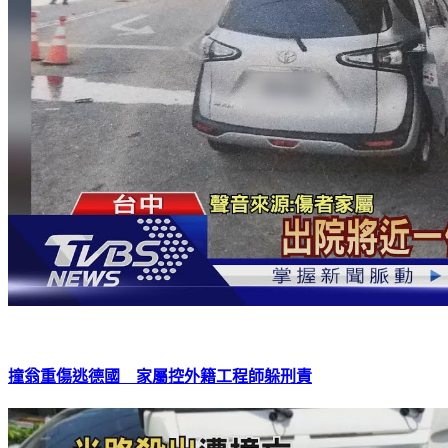
撞翁重傷逃德國 家屬控外籍工程師躲刑責