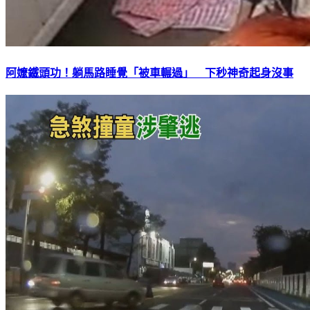
阿嬤鐵頭功！躺馬路睡覺「被車輾過」 下秒神奇起身沒事