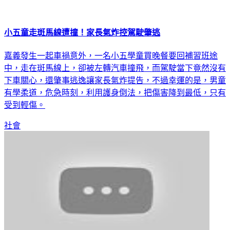
小五童走斑馬線遭撞！家長氣炸控駕駛肇逃
嘉義發生一起車禍意外，一名小五學童買晚餐要回補習班途
中，走在斑馬線上，卻被左轉汽車撞飛，而駕駛當下竟然沒有
下車關心，還肇事逃逸讓家長氣炸提告，不過幸運的是，男童
有學柔道，危急時刻，利用護身倒法，把傷害降到最低，只有
受到輕傷。
社會