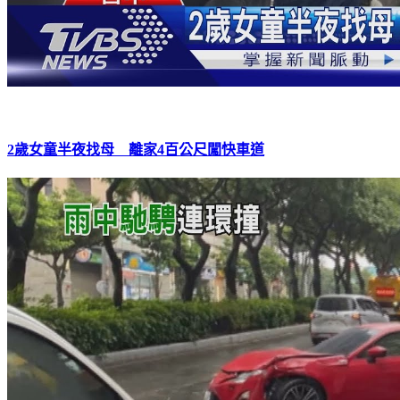
2歲女童半夜找母 離家4百公尺闖快車道