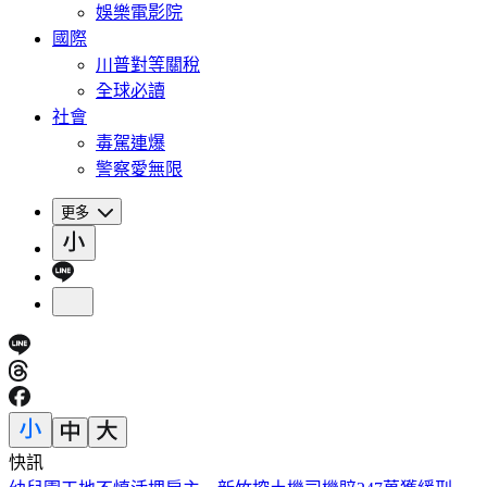
娛樂電影院
國際
川普對等關稅
全球必讀
社會
毒駕連爆
警察愛無限
更多
快訊