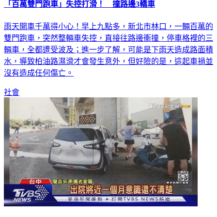
「百萬雙門跑車」失控打滑！ 撞路邊3轎車
雨天開車千萬得小心！早上九點多，新北市林口，一輛百萬的
雙門跑車，突然整輛車失控，直接往路邊衝撞，停車格裡的三
輛車，全都遭受波及；進一步了解，可能是下雨天造成路面積
水，導致柏油路濕滑才會發生意外，但好險的是，這起車禍並
沒有造成任何傷亡。
社會