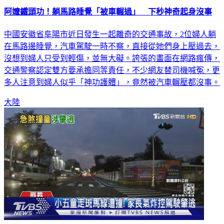
阿嬤鐵頭功！躺馬路睡覺「被車輾過」 下秒神奇起身沒事
中國安徽省阜陽市近日發生一起離奇的交通事故，2位婦人躺
在馬路邊睡覺，汽車駕駛一時不察，直接從她們身上壓過去，
沒想到婦人只受到輕傷，並無大礙。誇張的畫面在網路瘋傳，
交通警察認定雙方要承擔同等責任，不少網友替司機喊冤，更
多人注意到婦人似乎「神功護體」，竟然被汽車輾壓都沒事。
大陸