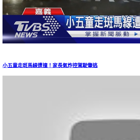
小五童走斑馬線遭撞！家長氣炸控駕駛肇逃