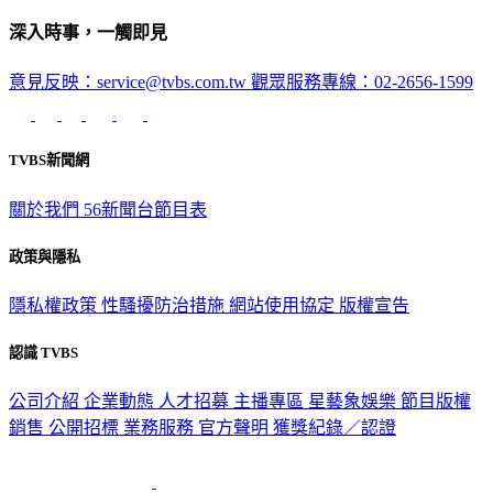
深入時事，一觸即見
意見反映：service@tvbs.com.tw
觀眾服務專線：02-2656-1599
TVBS新聞網
關於我們
56新聞台節目表
政策與隱私
隱私權政策
性騷擾防治措施
網站使用協定
版權宣告
認識 TVBS
公司介紹
企業動態
人才招募
主播專區
星藝象娛樂
節目版權
銷售
公開招標
業務服務
官方聲明
獲獎紀錄／認證