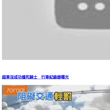
超車沒成功撞死騎士 行車紀錄器曝光