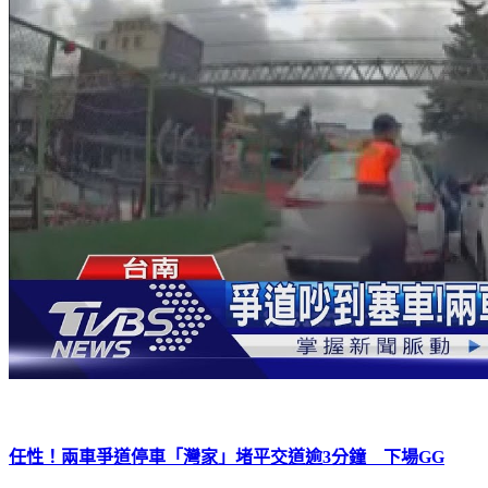
任性！兩車爭道停車「灣家」堵平交道逾3分鐘 下場GG