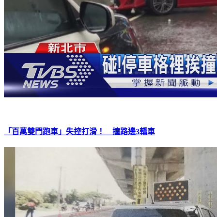
「百萬雙門跑車」失控打滑！ 撞路邊3轎車