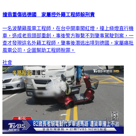
撞翁重傷逃德國 家屬控外籍工程師躲刑責
一名波蘭籍風電工程師，在台中開車闖紅燈，撞上綠燈直行機
車，造成老翁頭部重創，事後警方聯繫不到肇事駕駛到案，一
查才發現這名外籍工程師，肇事後潛逃出境到德國，家屬痛批
風電公司，企圖幫助工程師脫罪。
社會