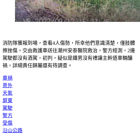
消防隊獲報到場，查看4人傷勢，所幸他們意識清楚，僅肢體
擦挫傷，交由救護車送往潮州安泰醫院救治，警方經測，2邊
駕駛都沒有酒駕，初判，疑似是鍾男沒有禮讓主幹道車輛釀
禍，詳細責任歸屬還有待調查。
車禍
意外
天氣
屏東
駕駛
警方
受傷
沿山公路