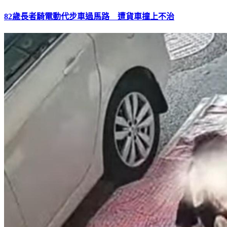
82歲長者騎電動代步車過馬路 遭貨車撞上不治