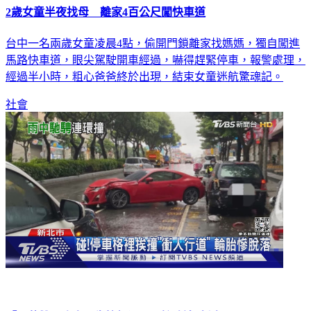
2歲女童半夜找母 離家4百公尺闖快車道
台中一名兩歲女童凌晨4點，偷開門鎖離家找媽媽，獨自闖進
馬路快車道，眼尖駕駛開車經過，嚇得趕緊停車，報警處理，
經過半小時，粗心爸爸終於出現，結束女童迷航驚魂記。
社會