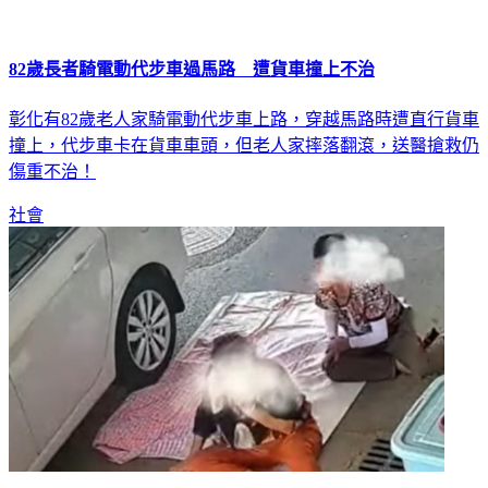
82歲長者騎電動代步車過馬路 遭貨車撞上不治
彰化有82歲老人家騎電動代步車上路，穿越馬路時遭直行貨車
撞上，代步車卡在貨車車頭，但老人家摔落翻滾，送醫搶救仍
傷重不治！
社會