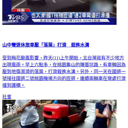
山中彎道休旅車壓「落葉」打滑 栽進水溝
受到梅花颱風影響，昨天(11)上午開始，北台灣就有不少地方
出現風雨。早上六點多，在桃園龜山的陳厝坑路，有車輛因為
壓到地傷濕滑的落葉，打滑栽進水溝。另外，同一天在國道一
號接往國道二號桃園機場方向的匝道，連續兩輛車在彎處打滑
撞到護欄。
社會