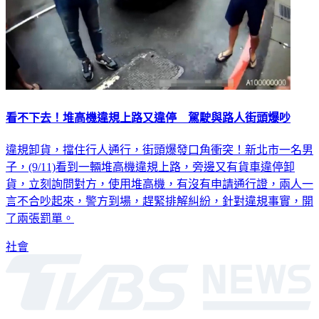
看不下去！堆高機違規上路又違停 駕駛與路人街頭爆吵
違規卸貨，擋住行人通行，街頭爆發口角衝突！新北市一名男
子，(9/11)看到一輛堆高機違規上路，旁邊又有貨車違停卸
貨，立刻詢問對方，使用堆高機，有沒有申請通行證，兩人一
言不合吵起來，警方到場，趕緊排解糾紛，針對違規事實，開
了兩張罰單。
社會