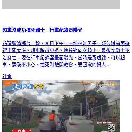
超車沒成功撞死騎士 行車紀錄器曝光
花蓮豐濱鄉台11線，26日下午，一名林姓男子，疑似嫌前面遊
覽車開太慢，超車跨越車道，擦撞對向女騎士，最後女騎士不
治身亡，現在行車紀錄器畫面曝光，當時是黃虛線，可以超
車，駕駛不小心，撞死剛離開教會，要回家的婦人。
社會