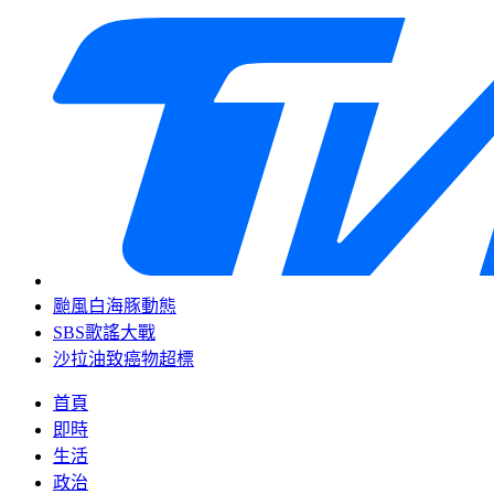
颱風白海豚動態
SBS歌謠大戰
沙拉油致癌物超標
首頁
即時
生活
政治