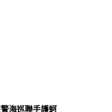
南警海巡聯手護蚵