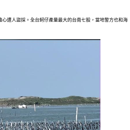
擔心遭人盜採。全台蚵仔產量最大的台南七股，當地警方也和海