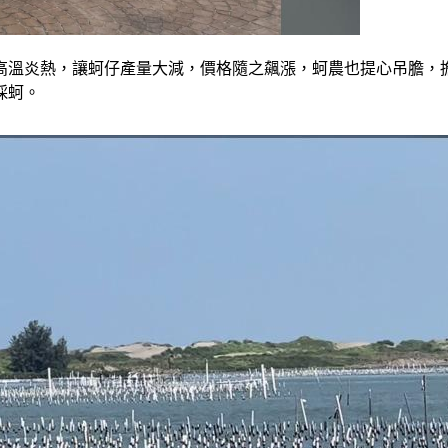
高溫炎熱，讓蚵仔產量大減，價格隨之飆漲，蚵農也提心吊膽，
採蚵。