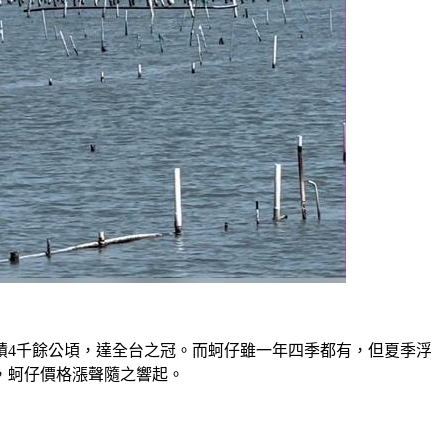
積4千餘公頃，達全台之冠。而蚵仔雖一年四季都有，但夏季浮
，蚵仔價格漲聲隨之響起。