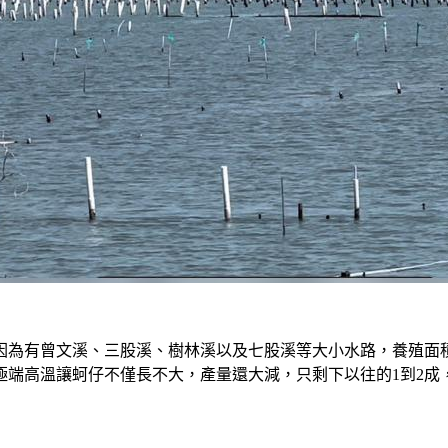
因為有曾文溪、三股溪、樹林溪以及七股溪等大小水路，養殖面
極端高溫讓蚵仔不僅長不大，產量還大減，只剩下以往的1到2成