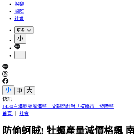
娛樂
國際
社會
更多
快訊
台股開盤漲逾400點後小翻黑 股后「川湖」亮燈漲停
首頁
｜
社會
防偷蚵賊! 牡蠣產量減價格飆 