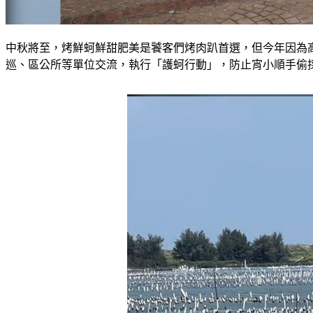
中秋將至，烤鮮蚵鮮甜肥美是饕客們烤肉趴首選，但今年因為
巡、區公所等單位交流，執行「護蚵行動」，防止宵小順手偷