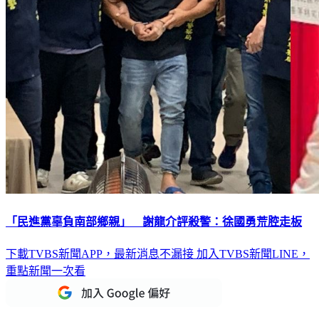
「民進黨辜負南部鄉親」 謝龍介評殺警：徐國勇荒腔走板
下載TVBS新聞APP，最新消息不漏接
加入TVBS新聞LINE，
重點新聞一次看