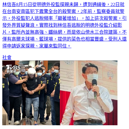
林信吾8月15日從明德外役監探親未歸，遭到通緝後，22日就
在台南安南區犯下震驚全台的殺警案，2年前，監察委員就警
示，外役監犯人逃脫頻率「顯著增加」，加上這次殺警案，引
發外界質疑聲浪。實際找到林信吾逃脫的明德外役監介紹影
片，監所內並無高強、鐵絲網，而是依山傍水三合院建築，不
僅有高爾夫球場、籃球場，提供的菜色也相當豐盛，受刑人還
得申請返家探親、家屬來監同住。
社會