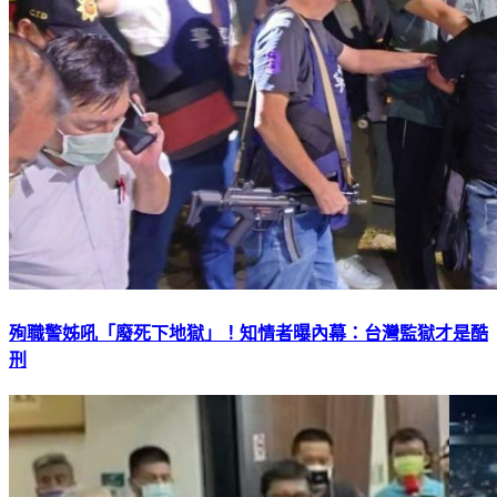
殉職警姊吼「廢死下地獄」！知情者曝內幕：台灣監獄才是酷
刑