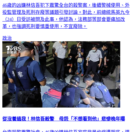
46歲的凶嫌林信吾犯下震驚全台的殺警案，後續警械使用、外
役監管理及死刑存廢等議題引發討論。對此，前總統馬英九今
（24）日受訪被問及此事，他認為，法務部等部會要痛加改
革，也強調死刑要慎重使用，不宜廢除。
政治
從沒養過我！林信吾殺警 母怨「不想看到他」悲慘晚年曝