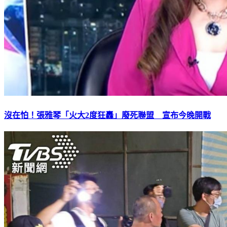
沒在怕！張雅琴「火大2度狂轟」廢死聯盟 宣布今晚開戰