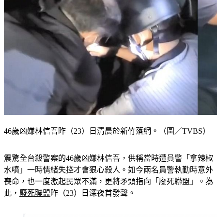
46歲凶嫌林信吾昨（23）日清晨於新竹落網。（圖／TVBS）
震驚全台殺警案的46歲凶嫌林信吾，供稱當時遭員警「拿辣椒
水噴」一時情緒失控才會狠心殺人。如今兩名員警執勤時意外
喪命，也一度激起民眾不滿，更將矛頭指向「廢死聯盟」。為
此，
廢死聯盟
昨（23）日深夜首發聲。