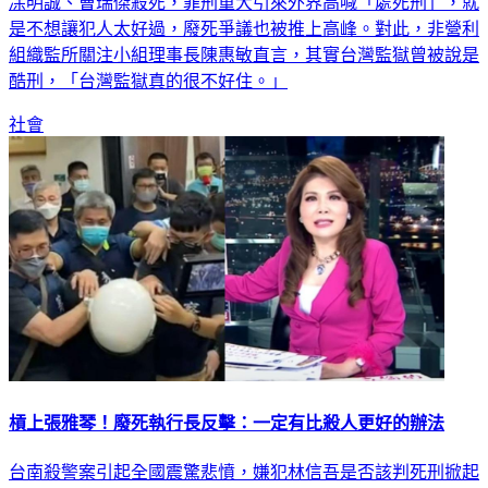
凃明誠、曹瑞傑殺死，罪刑重大引來外界高喊「處死刑」，就
是不想讓犯人太好過，廢死爭議也被推上高峰。對此，非營利
組織監所關注小組理事長陳惠敏直言，其實台灣監獄曾被說是
酷刑，「台灣監獄真的很不好住。」
社會
槓上張雅琴！廢死執行長反擊：一定有比殺人更好的辦法
台南殺警案引起全國震驚悲憤，嫌犯林信吾是否該判死刑掀起