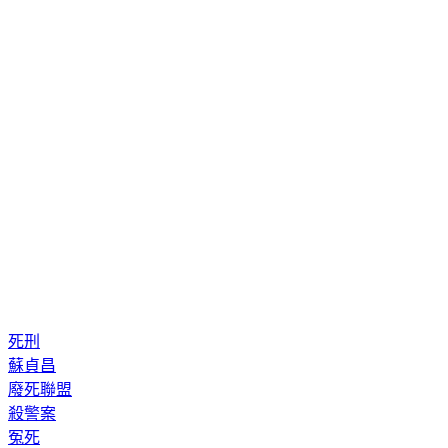
死刑
蘇貞昌
廢死聯盟
殺警案
冤死