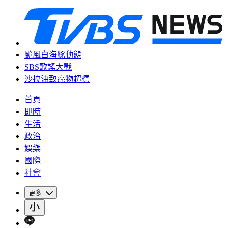
颱風白海豚動態
SBS歌謠大戰
沙拉油致癌物超標
首頁
即時
生活
政治
娛樂
國際
社會
更多