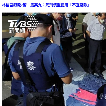
林信吾狠殺2警 馬英九：死刑慎重使用「不宜廢除」