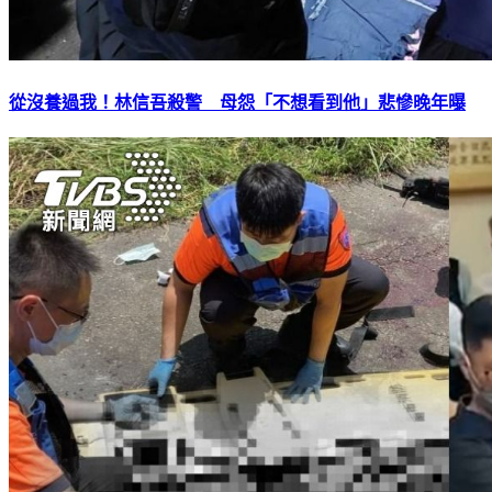
從沒養過我！林信吾殺警 母怨「不想看到他」悲慘晚年曝