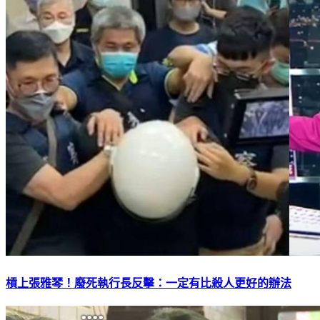
槓上張雅琴！廢死執行長反擊：一定有比殺人更好的辦法