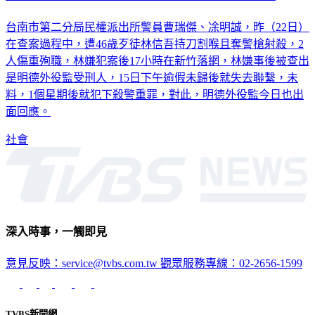
台南市第二分局民權派出所警員曹瑞傑、凃明誠，昨（22日）
在查案過程中，遭46歲歹徒林信吾持刀割喉且奪警槍射殺，2
人傷重殉職，林嫌犯案後17小時在新竹落網，林嫌事後被查出
是明德外役監受刑人，15日下午逾假未歸後就失去聯繫，未
料，1個星期後就犯下殺警重罪，對此，明德外役監今日也出
面回應。
社會
深入時事，一觸即見
意見反映：service@tvbs.com.tw
觀眾服務專線：02-2656-1599
TVBS新聞網