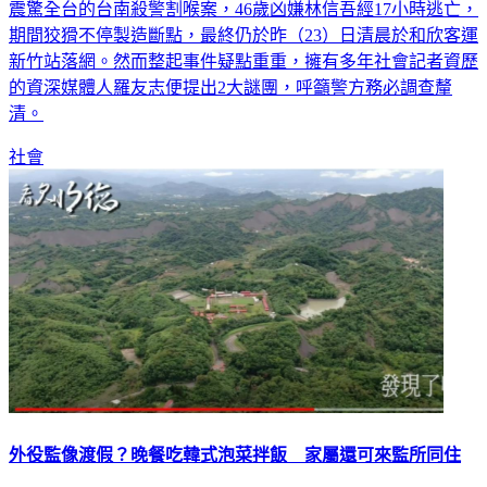
震驚全台的台南殺警割喉案，46歲凶嫌林信吾經17小時逃亡，
期間狡猾不停製造斷點，最終仍於昨（23）日清晨於和欣客運
新竹站落網。然而整起事件疑點重重，擁有多年社會記者資歷
的資深媒體人羅友志便提出2大謎團，呼籲警方務必調查釐
清。
社會
外役監像渡假？晚餐吃韓式泡菜拌飯 家屬還可來監所同住