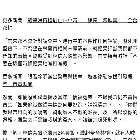
更多新聞：
殺警嫌持槍逃亡17小時！　網憶「陳進興」：全台
都怕
「向來都不會針對調查中、進行中的案件作任何評論」廢死聯
盟寫下，不希望在事實真相尚未釐清前，就輕易評斷我們都不
確知的事情。疑似受到林信吾殺警案影響，向支持者喊話「不
要在這個時候輕易地喊打喊殺」。
更多新聞：
眼看凃明誠出警局幫找車…遊客鑰匙忘拔引發殺
警　自責淚崩
然而，即便廢死聯盟提及當年王信福冤案，不過民眾仍不買帳
直言「如果他沒做錯事情為何要逃跑？請說清楚？」、「你們
就是帶風向的吹哨者，幫助壞人不斷的滋長」及「所以照你的
邏輯，殺警凶手是被栽贓的冤案、不該被判處死刑嗎？」
據了解，林信吾狠心殺害2名員警，激起全台共憤，就有人喊