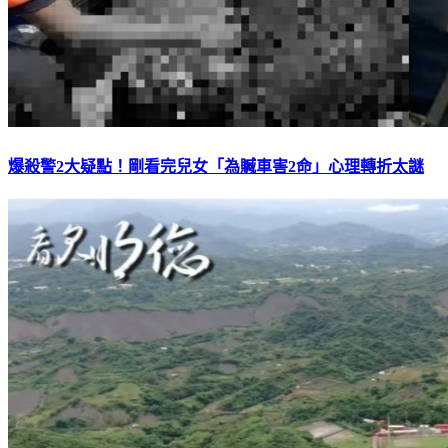
爆殺警2大疑點！剛看完兒女「為贓車害2命」心理轉折太謎