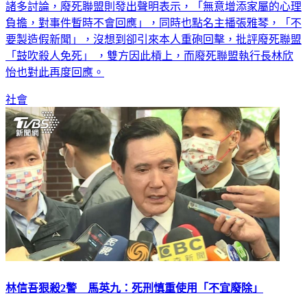
諸多討論，廢死聯盟則發出聲明表示，「無意增添家屬的心理
負擔，對事件暫時不會回應」，同時也點名主播張雅琴，「不
要製造假新聞」，沒想到卻引來本人重砲回擊，批評廢死聯盟
「鼓吹殺人免死」 ，雙方因此槓上，而廢死聯盟執行長林欣
怡也對此再度回應。
社會
林信吾狠殺2警 馬英九：死刑慎重使用「不宜廢除」