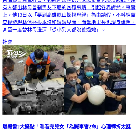
台南殺警震驚社會，46歲凶嫌林信吾家庭背景也慘遭起底，還
有人翻出林母曾割男友下體的凶殘事蹟，引起各界譁然。事實
上，他13日以「要到高雄鳳山探視母親」為由請假，不料經盤
查後發現林信吾根本沒和媽媽見面，而當地里長也現身說明，
甚至一度替林母澄清「從小到大都沒養過她」。
社會
爆殺警2大疑點！剛看完兒女「為贓車害2命」心理轉折太謎