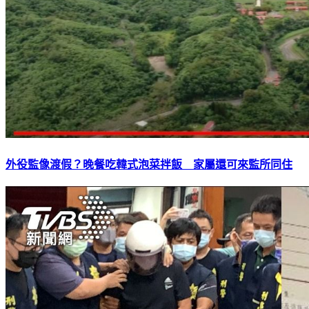
外役監像渡假？晚餐吃韓式泡菜拌飯 家屬還可來監所同住