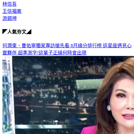
林信吾
王信福案
游錫坤
◤人氣夯文◢
何潤東、曹佑寧獨家專訪搶先看
8月緣分排行榜 這星座遇見心
靈夥伴
超準測字!這輩子正緣何時會出現