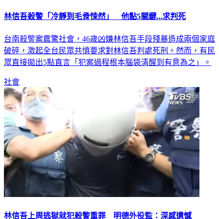
林信吾殺警「冷靜到毛骨悚然」 他點5關鍵...求判死
台南殺警案震驚社會，46歲凶嫌林信吾手段殘暴造成兩個家庭
破碎，激起全台民眾共憤要求對林信吾判處死刑。然而，有民
眾直接拋出5點直言「犯案過程根本腦袋清醒到有意為之」。
社會
林信吾上周逃獄就犯殺警重罪 明德外役監：深感遺憾