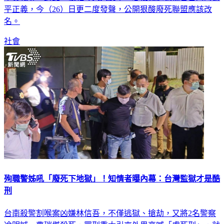
平正義，今（26）日更二度發聲，公開狠酸廢死聯盟應該改
名。
社會
殉職警姊吼「廢死下地獄」！知情者曝內幕：台灣監獄才是酷
刑
台南殺警割喉案凶嫌林信吾，不僅逃獄、搶劫，又將2名警察