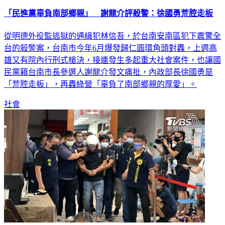
「民進黨辜負南部鄉親」 謝龍介評殺警：徐國勇荒腔走板
從明德外役監逃獄的通緝犯林信吾，於台南安南區犯下震驚全
台的殺警案，台南市今年6月爆發歸仁圓環角頭對轟，上週高
雄又有院內行刑式槍決，接連發生多起重大社會案件，也讓國
民黨籍台南市長參選人謝龍介發文痛批，內政部長徐國勇是
「荒腔走板」，再轟綠營「辜負了南部鄉親的厚愛」。
社會