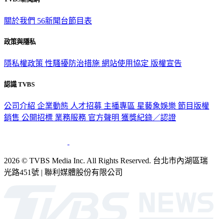
關於我們
56新聞台節目表
政策與隱私
隱私權政策
性騷擾防治措施
網站使用協定
版權宣告
認識 TVBS
公司介紹
企業動態
人才招募
主播專區
星藝象娛樂
節目版權
銷售
公開招標
業務服務
官方聲明
獲獎紀錄／認證
2026 © TVBS Media Inc. All Rights Reserved. 台北市內湖區瑞
光路451號 | 聯利媒體股份有限公司