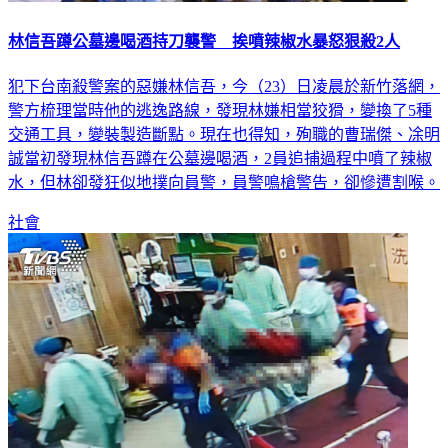
林信吾蹲公墓邊喝酒持刀襲警 挨噴辣椒水暴怒狠殺2人
犯下台南殺警案的惡嫌林信吾，今（23）日凌晨於新竹落網，
警方梳理當時他的逃逸路線，發現林嫌相當狡猾，變換了5種
交通工具，變裝製造斷點。現在也得知，殉職的曹瑞傑、凃明
誠當初發現林信吾蹲在公墓邊喝酒，2員追捕過程中噴了辣椒
水，但林卻發狂似地撲向員警，員警鳴槍警告，卻慘遭割喉。
社會