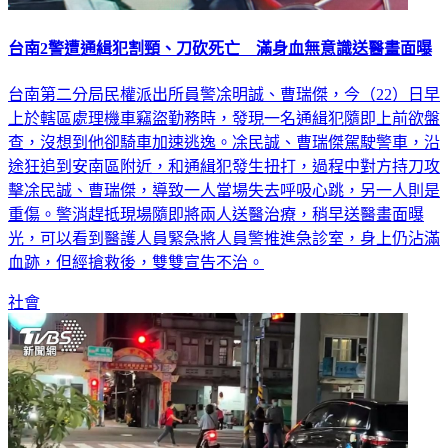
台南2警遭通緝犯割頸、刀砍死亡 滿身血無意識送醫畫面曝
台南第二分局民權派出所員警凃明誠、曹瑞傑，今（22）日早
上於轄區處理機車竊盜勤務時，發現一名通緝犯隨即上前欲盤
查，沒想到他卻騎車加速逃逸。凃民誠、曹瑞傑駕駛警車，沿
途狂追到安南區附近，和通緝犯發生扭打，過程中對方持刀攻
擊凃民誠、曹瑞傑，導致一人當場失去呼吸心跳，另一人則是
重傷。警消趕抵現場隨即將兩人送醫治療，稍早送醫畫面曝
光，可以看到醫護人員緊急將人員警推進急診室，身上仍沾滿
血跡，但經搶救後，雙雙宣告不治。
社會