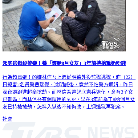
起底逃獄殺警嫌！養「懷胎8月女友」3年前持槍籌奶粉錢
行為超囂張！凶嫌林信吾上週從明德外役監獄逃獄，昨（22）
日殺害2名員警曹瑞傑、凃明誠後，竟然不怕警方通緝，昨日
深夜還跑進超商搶劫。而林信吾遭起底憲兵退伍，育有3子女
已離婚，而林信吾有個慣用的SOP，早在3年前為了8胎個月女
友已持槍搶劫，怎料入獄後不知悔改，上週逃獄再犯案。
社會