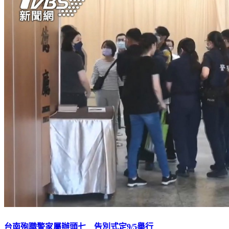
台南殉職警家屬辦頭七 告別式定9/5舉行