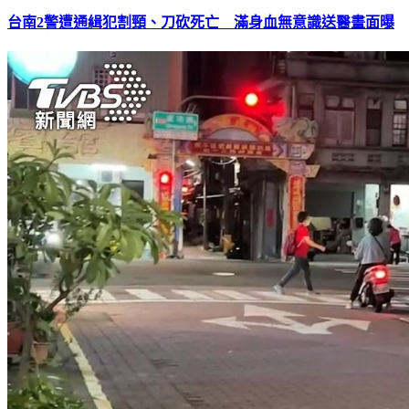
台南2警遭通緝犯割頸、刀砍死亡 滿身血無意識送醫畫面曝