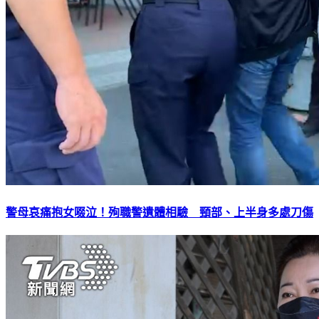
警母哀痛抱女啜泣！殉職警遺體相驗 頸部、上半身多處刀傷