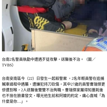
台南2名警員執勤中遭遇歹徒攻擊，送醫後不治。（圖／
TVBS）
台南安南區今（22）日發生一起殺警案 ，2名年輕員警在追捕
贓車過程中遇襲，遭嫌犯持刀砍傷，其中27歲的員警曹瑞傑更
慘遭割喉，2人送醫後雙雙不治殉職。曹瑞傑家屬得知噩耗後
也不捨在臉書發文，曝光他生前和阿嬤的約定，痛心直喊「為
什麼是你…」。 