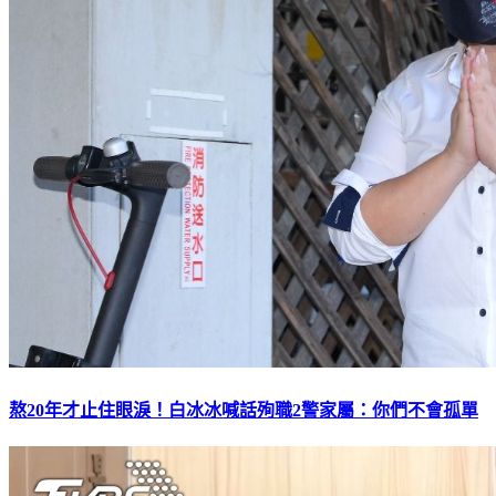
熬20年才止住眼淚！白冰冰喊話殉職2警家屬：你們不會孤單