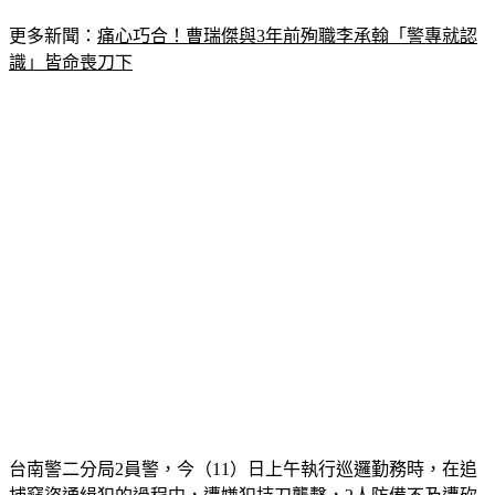
更多新聞：
痛心巧合！曹瑞傑與3年前殉職李承翰「警專就認
識」皆命喪刀下
台南警二分局2員警，今（11）日上午執行巡邏勤務時，在追
捕竊盜通緝犯的過程中，遭嫌犯持刀襲擊，2人防備不及遭砍