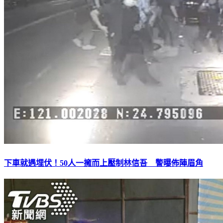
下車就遇埋伏！50人一擁而上壓制林信吾 警曝佈陣眉角