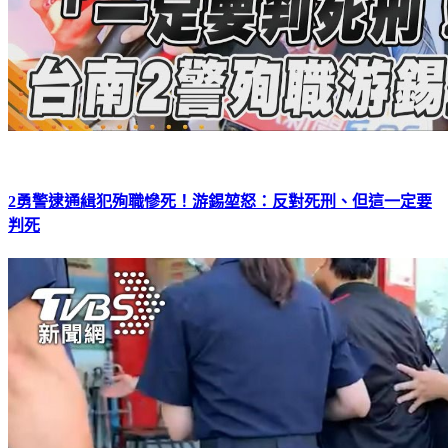
2勇警逮通緝犯殉職慘死！游錫堃怒：反對死刑、但這一定要
判死