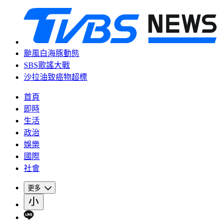
颱風白海豚動態
SBS歌謠大戰
沙拉油致癌物超標
首頁
即時
生活
政治
娛樂
國際
社會
更多