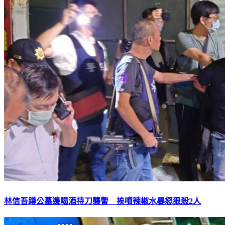
林信吾蹲公墓邊喝酒持刀襲警 挨噴辣椒水暴怒狠殺2人