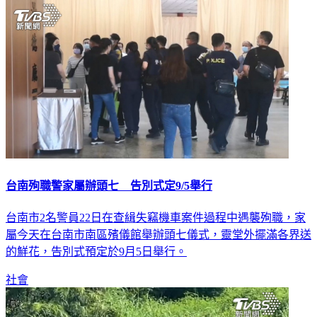
台南殉職警家屬辦頭七 告別式定9/5舉行
台南市2名警員22日在查緝失竊機車案件過程中遇襲殉職，家
屬今天在台南市南區殯儀館舉辦頭七儀式，靈堂外擺滿各界送
的鮮花，告別式預定於9月5日舉行。
社會