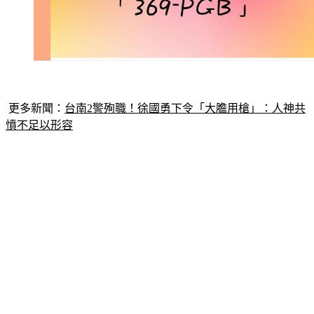
更多新聞：
台南2警殉職！徐國勇下令「大膽用槍」：人神共
憤不足以形容