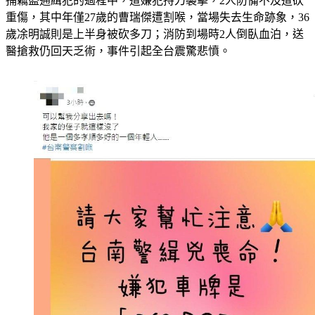
重傷，其中年僅27歲的曹瑞傑遭割喉，當場失去生命跡象，36
歲凃明誠則是上半身被砍多刀；消防到場時2人倒臥血泊，送
醫搶救仍回天乏術，事件引起全台震驚悲憤。 