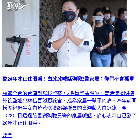
熬20年才止住眼淚！白冰冰喊話殉職2警家屬：你們不會孤單
震驚全台的台南割喉殺警案，2名員警凃明誠、曹瑞傑遭明德
外役監逃犯林信吾殘忍殺害，成為家屬一輩子的痛。25年前同
樣歷經獨生女白曉燕慘遭綁架撕票的資深藝人白冰冰，今
（28）日透過臉書對殉職員警的家屬喊話，痛心表示自己熬了
20年才止住眼淚。
娛樂