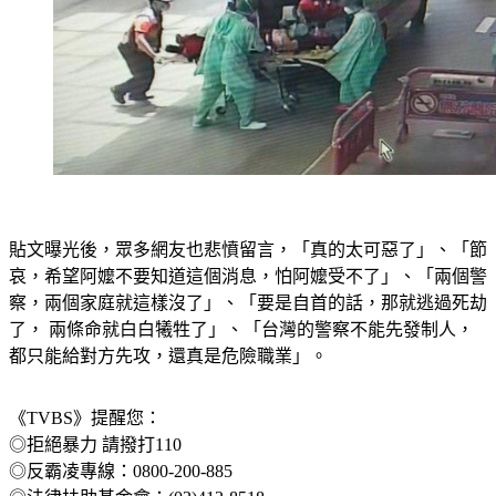
貼文曝光後，眾多網友也悲憤留言，「真的太可惡了」、「節
哀，希望阿嬤不要知道這個消息，怕阿嬤受不了」、「兩個警
察，兩個家庭就這樣沒了」、「要是自首的話，那就逃過死劫
了， 兩條命就白白犧牲了」、「台灣的警察不能先發制人，
都只能給對方先攻，還真是危險職業」。 
《TVBS》提醒您：
◎拒絕暴力 請撥打110
◎反霸凌專線：0800-200-885
◎法律扶助基金會：(02)412-8518