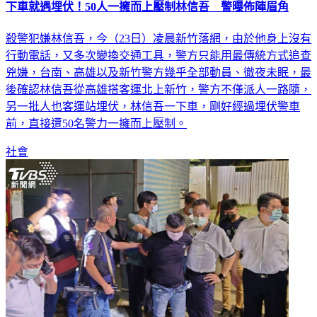
殺警犯嫌林信吾，今（23日）凌晨新竹落網，由於他身上沒有
行動電話，又多次變換交通工具，警方只能用最傳統方式追查
兇嫌，台南、高雄以及新竹警方幾乎全部動員、徹夜未眠，最
後確認林信吾從高雄搭客運北上新竹，警方不僅派人一路隨，
另一批人也客運站埋伏，林信吾一下車，剛好經過埋伏警車
前，直接遭50名警力一擁而上壓制。
社會