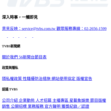
深入時事，一觸即見
意見反映：service@tvbs.com.tw
觀眾服務專線：02-2656-1599
TVBS新聞網
關於我們
56新聞台節目表
政策與隱私
隱私權政策
性騷擾防治措施
網站使用協定
版權宣告
認識 TVBS
公司介紹
企業動態
人才招募
主播專區
星藝象娛樂
節目版權
銷售
公開招標
業務服務
官方聲明
獲獎紀錄／認證