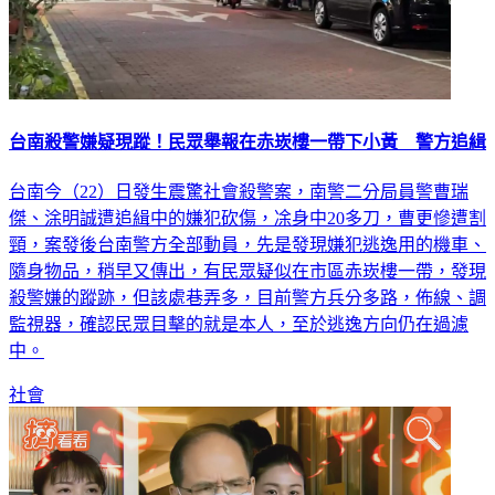
台南殺警嫌疑現蹤！民眾舉報在赤崁樓一帶下小黃 警方追緝
台南今（22）日發生震驚社會殺警案，南警二分局員警曹瑞
傑、涂明誠遭追緝中的嫌犯砍傷，凃身中20多刀，曹更慘遭割
頸，案發後台南警方全部動員，先是發現嫌犯逃逸用的機車、
隨身物品，稍早又傳出，有民眾疑似在市區赤崁樓一帶，發現
殺警嫌的蹤跡，但該處巷弄多，目前警方兵分多路，佈線、調
監視器，確認民眾目擊的就是本人，至於逃逸方向仍在過濾
中。
社會