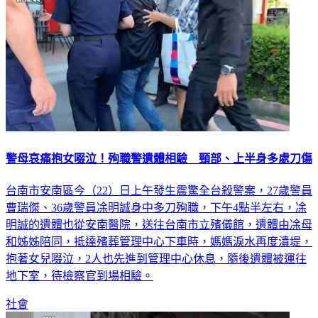
警母哀痛抱女啜泣！殉職警遺體相驗 頸部、上半身多處刀傷
台南市安南區今（22）日上午發生震驚全台殺警案，27歲警員
曹瑞傑、36歲警員凃明誠身中多刀殉職，下午4點半左右，凃
明誠的遺體也從安南醫院，送往台南市立殯儀館，遺體由凃母
和姊姊陪同，抵達殯葬管理中心下車時，媽媽淚水再度潰堤，
抱著女兒啜泣，2人也先進到管理中心休息，隨後遺體被運往
地下室，待檢察官到場相驗。
社會