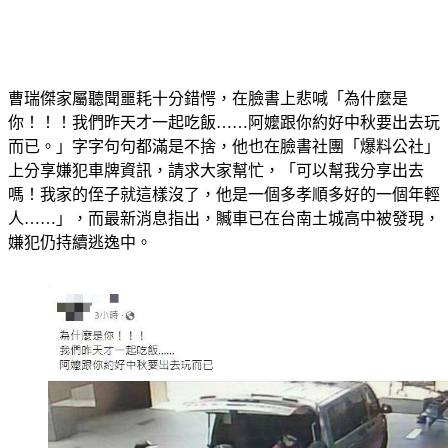
曹瑞傑家屬聽聞噩耗十分錯愕，在臉書上悲喊「為什麼是
你！！！我們昨天才一起吃飯……阿嬤跟你約好中秋要出去玩
而已。」字字句句都滿是不捨，他也在臉書社團「爆料公社」
上分享嫌犯車牌資訊，請求大家幫忙，「可以幫我分享出去
嗎！我家的侄子就這樣沒了，他是一個多孝順多好的一個年輕
人……」，而最新消息指出，贓車已在台南土城高中被發現，
嫌犯仍持續逃逸中。 