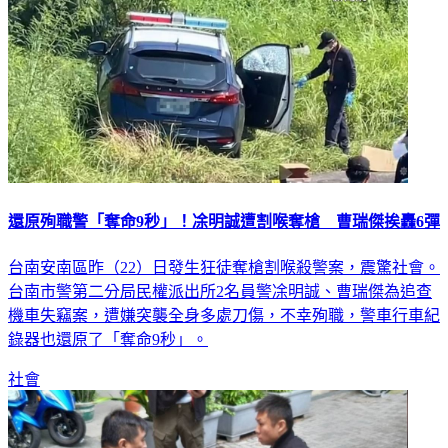
還原殉職警「奪命9秒」！凃明誠遭割喉奪槍 曹瑞傑挨轟6彈
台南安南區昨（22）日發生狂徒奪槍割喉殺警案，震驚社會。
台南市警第二分局民權派出所2名員警凃明誠、曹瑞傑為追查
機車失竊案，遭嫌突襲全身多處刀傷，不幸殉職，警車行車紀
錄器也還原了「奪命9秒」。
社會