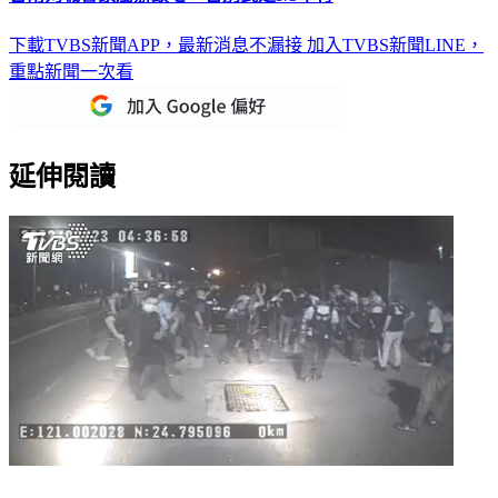
下載TVBS新聞APP，最新消息不漏接
加入TVBS新聞LINE，
重點新聞一次看
延伸閱讀
下車就遇埋伏！50人一擁而上壓制林信吾 警曝佈陣眉角