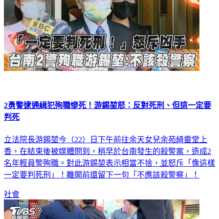
2勇警逮通緝犯殉職慘死！游錫堃怒：反對死刑、但這一定要
判死
立法院長游錫堃今（22）日下午前往余天女兒余苑綺靈堂上
香，在結束後被媒體問到，稍早於台南發生的殺警案，造成2
名年輕員警殉職。對此游錫堃表示相當不捨，並怒斥「像這樣
一定要判死刑」！離開前還留下一句「不應該殺警察」！
社會