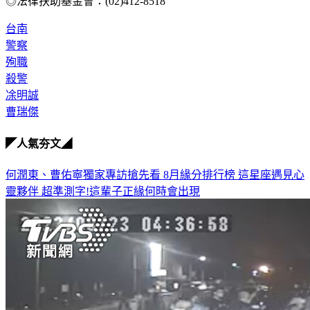
台南
警察
殉職
殺警
凃明誠
曹瑞傑
◤人氣夯文◢
何潤東、曹佑寧獨家專訪搶先看
8月緣分排行榜 這星座遇見心
靈夥伴
超準測字!這輩子正緣何時會出現