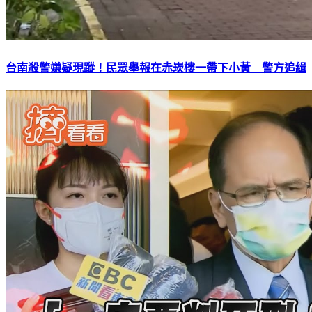
台南殺警嫌疑現蹤！民眾舉報在赤崁樓一帶下小黃 警方追緝