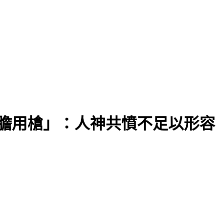
」
膽用槍」：人神共憤不足以形容