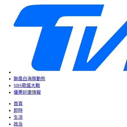
颱風白海豚動態
SBS歌謠大戰
優惠好康情報
首頁
即時
生活
政治