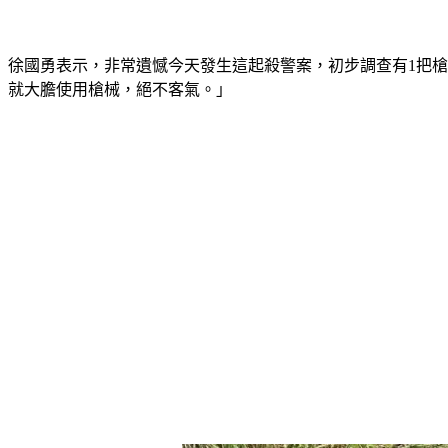
徐國勇表示，非常遺憾今天發生這起殺警案，初步調查有1把槍
就大膽使用槍械，絕不客氣。」