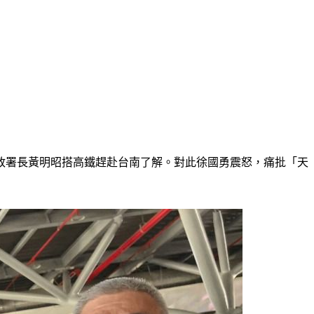
警政署長黃明昭搭高鐵趕赴台南了解。對此徐國勇震怒，痛批「天