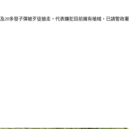
及20多發子彈被歹徒搶走，代表嫌犯目前擁有槍械，已請警政