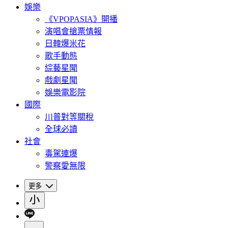
娛樂
《VPOPASIA》開播
演唱會搶票情報
日韓爆米花
歌手動態
綜藝星聞
戲劇星聞
娛樂電影院
國際
川普對等關稅
全球必讀
社會
毒駕連爆
警察愛無限
更多