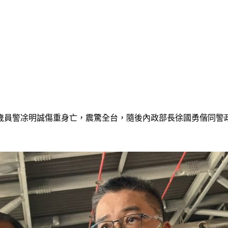
36歲員警凃明誠傷重身亡，震驚全台，隨後內政部長徐國勇偕同