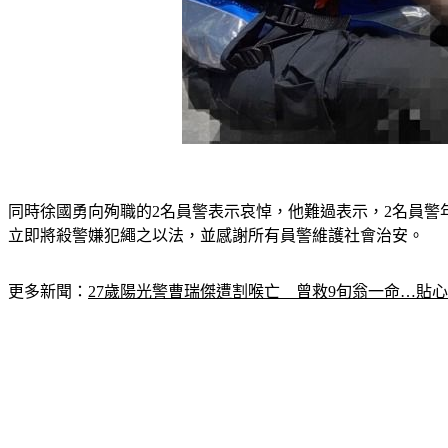
同時徐國勇向殉職的2名員警表示哀悼，他難過表示，2名員
立即將殺警嫌犯繩之以法，並感謝所有員警維護社會治安。
更多新聞：
27歲陽光警曹瑞傑遭割喉亡　曾救9旬翁一命…貼