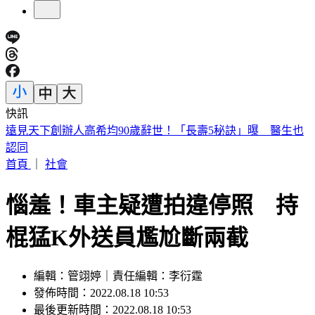
快訊
遠見天下創辦人高希均90歲辭世！「長壽5秘訣」曝 醫生也
認同
首頁
｜
社會
惱羞！車主疑遭拍違停照 持
棍猛K外送員尷尬斷兩截
編輯：管翊婷｜責任編輯：李衍霆
發佈時間：2022.08.18 10:53
最後更新時間：2022.08.18 10:53