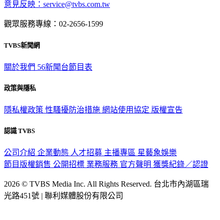
意見反映：service@tvbs.com.tw
觀眾服務專線：02-2656-1599
TVBS新聞網
關於我們
56新聞台節目表
政策與隱私
隱私權政策
性騷擾防治措施
網站使用協定
版權宣告
認識 TVBS
公司介紹
企業動態
人才招募
主播專區
星藝象娛樂
節目版權銷售
公開招標
業務服務
官方聲明
獲獎紀錄／認證
2026 © TVBS Media Inc. All Rights Reserved. 台北市內湖區瑞
光路451號 | 聯利媒體股份有限公司