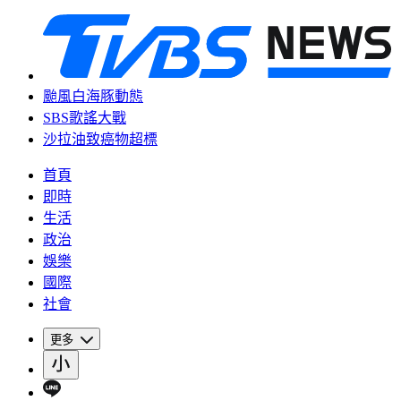
颱風白海豚動態
SBS歌謠大戰
沙拉油致癌物超標
首頁
即時
生活
政治
娛樂
國際
社會
更多