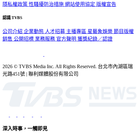
隱私權政策
性騷擾防治措施
網站使用協定
版權宣告
認識 TVBS
公司介紹
企業動態
人才招募
主播專區
星藝象娛樂
節目版權
銷售
公開招標
業務服務
官方聲明
獲獎紀錄／認證
2026 © TVBS Media Inc. All Rights Reserved. 台北市內湖區瑞
光路451號 | 聯利媒體股份有限公司
深入時事，一觸即見