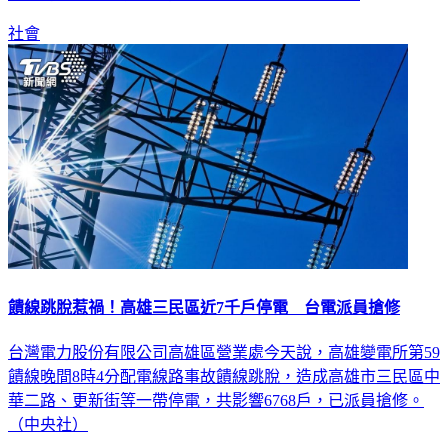
社會
饋線跳脫惹禍！高雄三民區近7千戶停電 台電派員搶修
台灣電力股份有限公司高雄區營業處今天說，高雄變電所第59
饋線晚間8時4分配電線路事故饋線跳脫，造成高雄市三民區中
華二路、更新街等一帶停電，共影響6768戶，已派員搶修。
（中央社）
生活