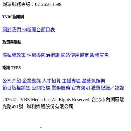
TVBS新聞網
關於我們
56新聞台節目表
政策與隱私
隱私權政策
性騷擾防治措施
網站使用協定
版權宣告
認識 TVBS
公司介紹
企業動態
人才招募
主播專區
星藝象娛樂
節目版權銷售
公開招標
業務服務
官方聲明
獲獎紀錄／認證
2026 © TVBS Media Inc. All Rights Reserved. 台北市內湖區瑞
光路451號 | 聯利媒體股份有限公司