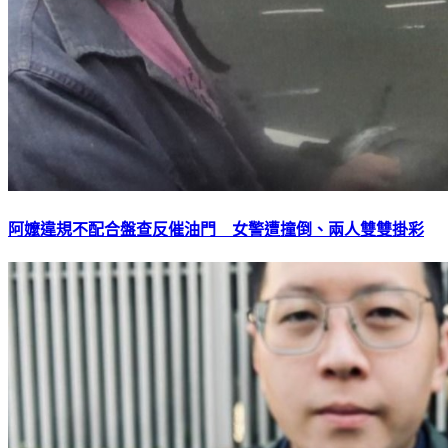
阿嬤違規不配合盤查反催油門 女警遭撞倒、兩人雙雙掛彩