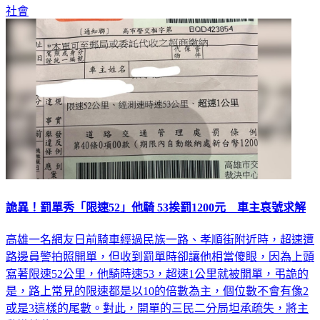
詭異！罰單秀「限速52」他騎 53挨罰1200元 車主哀號求解
高雄一名網友日前騎車經過民族一路、孝順街附近時，超速遭
路邊員警拍照開單，但收到罰單時卻讓他相當傻眼，因為上頭
寫著限速52公里，他騎時速53，超速1公里就被開單，弔詭的
是，路上常見的限速都是以10的倍數為主，個位數不會有像2
或是3這樣的尾數。對此，開單的三民二分局坦承疏失，將主
動撤銷裁罰。