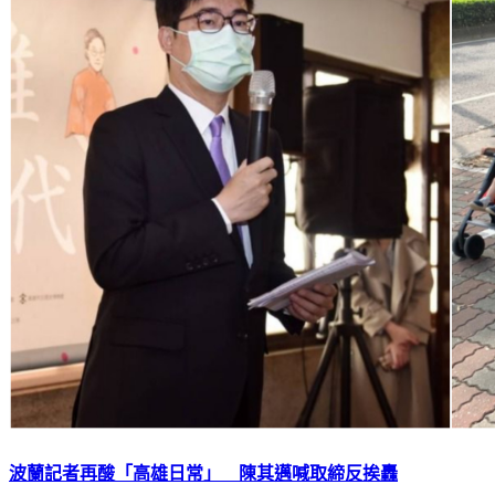
波蘭記者再酸「高雄日常」 陳其邁喊取締反挨轟