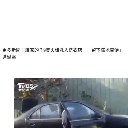
更多新聞：
誰家的？9隻火雞亂入洗衣店　「留下滿地糞便」
遭驅逐