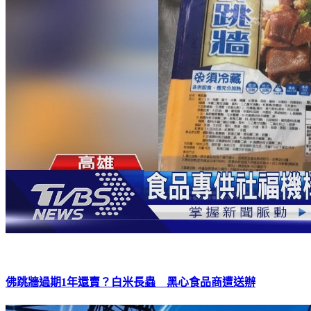
佛跳牆過期1年還賣？白米長蟲 黑心食品商遭送辦