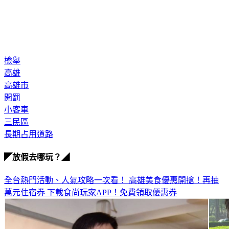
檢舉
高雄
高雄市
開罰
小客車
三民區
長期占用道路
◤放假去哪玩？◢
全台熱門活動、人氣攻略一次看！
高雄美食優惠開搶！再抽
萬元住宿券
下載食尚玩家APP！免費領取優惠券