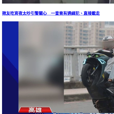
揪友吃宵夜太吵引警關心 一查竟有通緝犯、直接載走