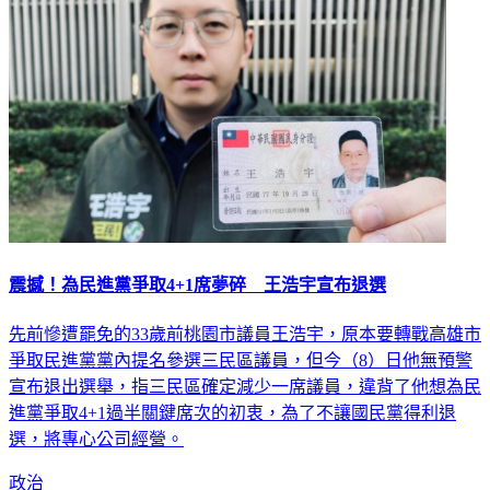
震撼！為民進黨爭取4+1席夢碎 王浩宇宣布退選
先前慘遭罷免的33歲前桃園市議員王浩宇，原本要轉戰高雄市
爭取民進黨黨內提名參選三民區議員，但今（8）日他無預警
宣布退出選舉，指三民區確定減少一席議員，違背了他想為民
進黨爭取4+1過半關鍵席次的初衷，為了不讓國民黨得利退
選，將專心公司經營。
政治