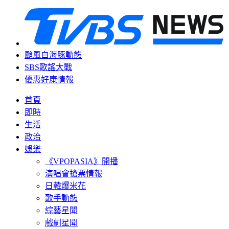
颱風白海豚動態
SBS歌謠大戰
優惠好康情報
首頁
即時
生活
政治
娛樂
《VPOPASIA》開播
演唱會搶票情報
日韓爆米花
歌手動態
綜藝星聞
戲劇星聞