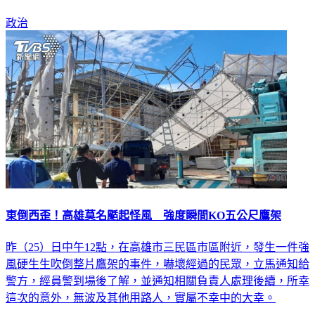
政治
東倒西歪！高雄莫名颳起怪風 強度瞬間KO五公尺鷹架
昨（25）日中午12點，在高雄市三民區市區附近，發生一件強
風硬生生吹倒整片鷹架的事件，嚇壞經過的民眾，立馬通知給
警方，經員警到場後了解，並通知相關負責人處理後續，所幸
這次的意外，無波及其他用路人，實屬不幸中的大幸。
社會