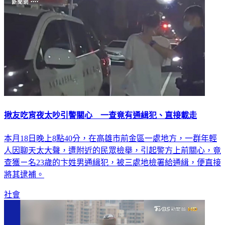
揪友吃宵夜太吵引警關心 一查竟有通緝犯、直接載走
本月18日晚上8點40分，在高雄市前金區一處地方，一群年輕
人因聊天太大聲，遭附近的民眾檢舉，引起警方上前關心，竟
查獲ㄧ名23歲的卞姓男通緝犯，被三處地檢署給通緝，便直接
將其逮補。
社會