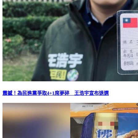
震撼！為民進黨爭取4+1席夢碎 王浩宇宣布退選