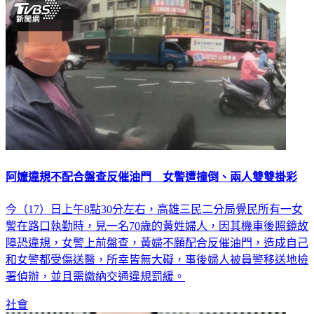
阿嬤違規不配合盤查反催油門 女警遭撞倒、兩人雙雙掛彩
今（17）日上午8點30分左右，高雄三民二分局覺民所有一女
警在路口執勤時，見一名70歲的黃姓婦人，因其機車後照鏡故
障恐違規，女警上前盤查，黃婦不願配合反催油門，造成自己
和女警都受傷送醫，所幸皆無大礙，事後婦人被員警移送地檢
署偵辦，並且需繳納交通違規罰緩。
社會