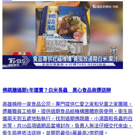
佛跳牆過期1年還賣？白米長蟲 黑心食品商遭送辦
高雄楠梓一家食品公司，專門提供仁愛之家和兒童之家團膳，
遭離職員工檢舉，提供過期食品給機構團體廚房使用，衛生局
連兩天到五處地點執行，找到過期佛跳牆、小湯圓和長蟲的白
米等，共10品項過期品當場封存，負責人無法仔細交代來由，
衛生局將依法送辦，並開罰最低6萬最高2億罰鍰。