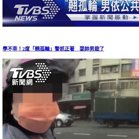
學不乖！2度「翹孤輪」警抓正著 耍帥男栽了