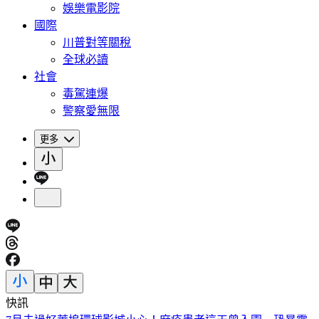
娛樂電影院
國際
川普對等關稅
全球必讀
社會
毒駕連爆
警察愛無限
更多
快訊