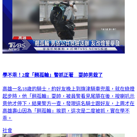
學不乖！2度「翹孤輪」警抓正著 耍帥男栽了
高雄一名18歲的騎士，約好友晚上到旗津騎車兜風，就在綠燈
起步時，他「翹孤輪」耍帥，被員警看見尾隨在後，按喇叭示
意他才停下，結果警方一查，發現這名騎士跟好友，上周才在
高雄壽山因為「翹孤輪」挨罰，這次是二度被抓，實在學不
乖。
社會