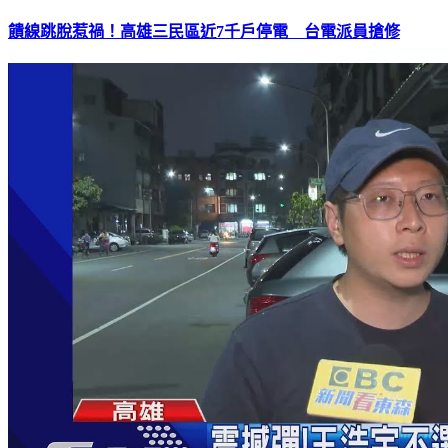
饋線跳脫惹禍！高雄三民區近7千戶停電 台電派員搶修