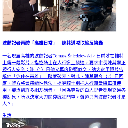
波蘭記者再酸「高雄日常」 陳其邁喊取締反挨轟
一名現居高雄的波蘭記者Tomasz Śniedziewski，日前才在推特
上傳一段影片，指控騎士在人行道上飆速，要求市長陳其邁正
視行人安全；昨（1）日他又再度發類似文，請大家用照片告
訴他「你住在高雄」，酸度破表。對此，陳其邁今（2）日回
應，警方將會持續性執法，提醒騎士別把人行道當機車道使
用，卻遭到許多網友砲轟，「因為尊貴的白人記者發現交通各
種亂象，所以決定大刀闊斧瘋狂開單。難道只有波蘭記者才是
人？」
生活