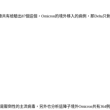
有檢驗出87個這個，Omicron的境外移入的病例，那Delta
是壓倒性的主流病毒，另外也分析這陣子境外Omicron共有364