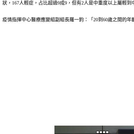
狀，167人輕症，占比超過9成9，但有2人是中重度以上屬輕到中
疫情指揮中心醫療應變組副組長羅一鈞：「20到60歲之間的