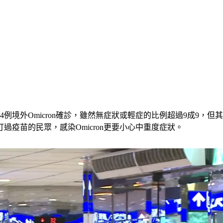
64例境外Omicron確診，雖然無症狀或輕症的比例超過9成9，
疫苗的民眾，感染Omicron更要小心中重度症狀。