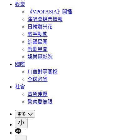
娛樂
《VPOPASIA》開播
演唱會搶票情報
日韓爆米花
歌手動態
綜藝星聞
戲劇星聞
娛樂電影院
國際
川普對等關稅
全球必讀
社會
毒駕連爆
警察愛無限
更多