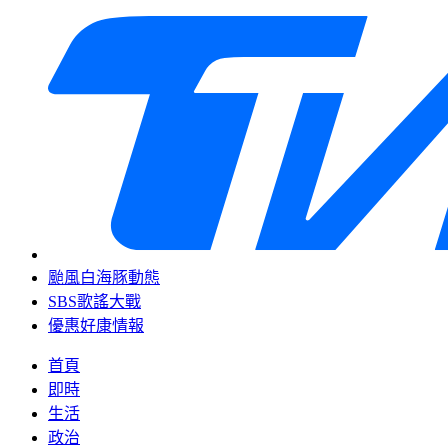
颱風白海豚動態
SBS歌謠大戰
優惠好康情報
首頁
即時
生活
政治