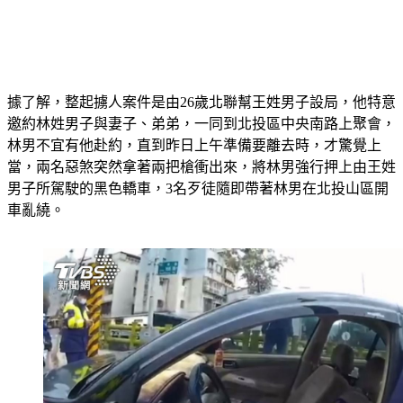
據了解，整起擄人案件是由26歲北聯幫王姓男子設局，他特意
邀約林姓男子與妻子、弟弟，一同到北投區中央南路上聚會，
林男不宜有他赴約，直到昨日上午準備要離去時，才驚覺上
當，兩名惡煞突然拿著兩把槍衝出來，將林男強行押上由王姓
男子所駕駛的黑色轎車，3名歹徒隨即帶著林男在北投山區開
車亂繞。