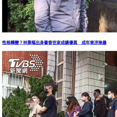
性格轉變？林秉樞出身書香世家成績優異 成年竟涉施暴