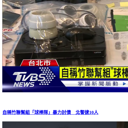
自稱竹聯幫組「球棒隊」暴力討債 北警逮10人