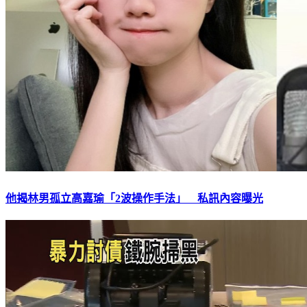
他揭林男孤立高嘉瑜「2波操作手法」 私訊內容曝光