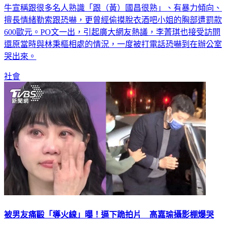
我剛好也是略懂略懂」，爆料林男會隨身攜帶小肉槌，時常吹
牛宣稱跟很多名人熟識「跟（黃）國昌很熟」、有暴力傾向、
擅長情緒勒索跟恐嚇，更曾經偷摸脫衣酒吧小姐的胸部遭罰款
600歐元。PO文一出，引起廣大網友熱議，李菁琪也接受訪問
還原當時與林秉樞相處的情況，一度被打電話恐嚇到在辦公室
哭出來。
社會