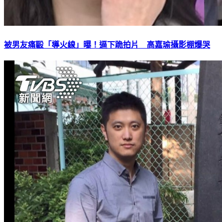
被男友痛毆「導火線」曝！逼下跪拍片 高嘉瑜攝影棚爆哭