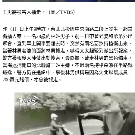
王男將被害人擄走。（圖／TVBS）
昨（1）日上午9時許，台北北投區中央南路二段上發生一起當
街擄人案，一名28歲的林姓男子，前一日帶著老婆和弟弟外出
聚會，直到早上開車要離去時，突然有兩名惡煞持槍衝出來，
當著林男老婆的面將林男擄走，嚇得太太趕緊到派出所報案，
警方獲報後大陣仗出動搜索，最終攔下載走林男的黑色轎車，
當場逮捕開車的北聯幫王姓主嫌，不過兩名持槍惡煞在半路就
逃逸，警方仍在追緝中，事後林男供稱是因為欠北聯幫成員
200萬元賭債，才會被擄走。