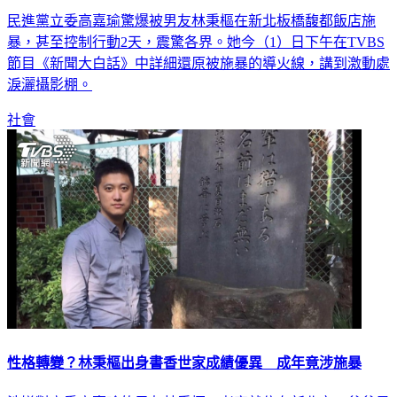
被男友痛毆「導火線」曝！逼下跪拍片 高嘉瑜攝影棚爆哭
民進黨立委高嘉瑜驚爆被男友林秉樞在新北板橋馥都飯店施
暴，甚至控制行動2天，震驚各界。她今（1）日下午在TVBS
節目《新聞大白話》中詳細還原被施暴的導火線，講到激動處
淚灑攝影棚。
社會
性格轉變？林秉樞出身書香世家成績優異 成年竟涉施暴