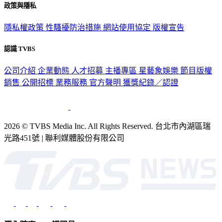
政策與隱私
隱私權政策
性騷擾防治措施
網站使用協定
版權宣告
認識 TVBS
公司介紹
企業動態
人才招募
主播專區
星藝象娛樂
節目版權
銷售
公開招標
業務服務
官方聲明
獲獎紀錄／認證
2026 © TVBS Media Inc. All Rights Reserved. 台北市內湖區瑞
光路451號 | 聯利媒體股份有限公司