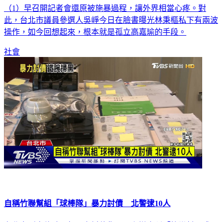
民進黨立委高嘉瑜驚傳遭林秉樞痛毆，震驚全台，她本人今
（1）早召開記者會還原被施暴過程，讓外界相當心疼。對
此，台北市議員參選人吳崢今日在臉書曝光林秉樞私下有兩波
操作，如今回想起來，根本就是孤立高嘉瑜的手段。
社會
自稱竹聯幫組「球棒隊」暴力討債 北警逮10人