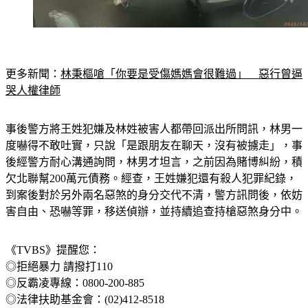
更多新聞：
林秉樞嗆「你要是受傷媽媽會很難過」　惡行曾逼
哭人權律師
事後警方將王姓犯嫌及林姓被害人都帶回派出所問訊，林男一
度嚇得不敢吐實，只說「是跟朋友在聊天，沒有被擄走」，事
後經警方耐心溝通詢問，林男才坦言，之前因為賭博糾紛，積
欠北聯幫200萬元債務。經查，王姓嫌犯還有殺人犯罪紀錄，
到案後對於另外兩名惡煞的身分交代不清，警方訊問後，依妨
害自由、恐嚇等罪，移送偵辦，並持續追查持槍惡煞身分中。
《TVBS》提醒您：
◎拒絕暴力 請撥打110
◎反霸凌專線：0800-200-885