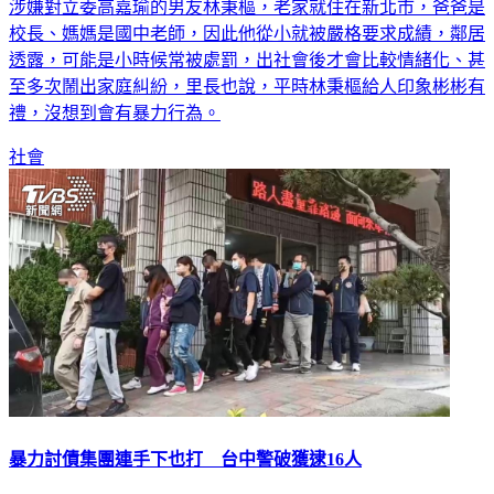
涉嫌對立委高嘉瑜的男友林秉樞，老家就住在新北市，爸爸是
校長、媽媽是國中老師，因此他從小就被嚴格要求成績，鄰居
透露，可能是小時候常被處罰，出社會後才會比較情緒化、甚
至多次鬧出家庭糾紛，里長也說，平時林秉樞給人印象彬彬有
禮，沒想到會有暴力行為。
社會
暴力討債集團連手下也打 台中警破獲逮16人