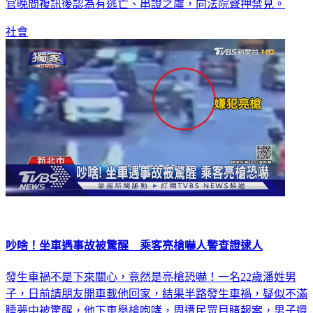
到案，今天依涉犯傷害、妨害自由等罪被移送法辦。彰檢檢察
官晚間複訊後認為有逃亡、串證之虞，向法院聲押禁見。
社會
吵啥！坐車遇事故被驚醒 乘客亮槍嚇人警查證逮人
發生車禍不是下來關心，竟然是亮槍恐嚇！一名22歲潘姓男
子，日前請朋友開車載他回家，結果半路發生車禍，疑似不滿