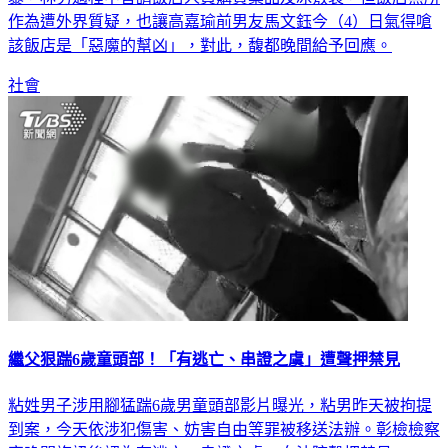
暴，林男過程中曾請飯店人員購買藥品及冰敷袋，但飯店無所
作為遭外界質疑，也讓高嘉瑜前男友馬文鈺今（4）日氣得嗆
該飯店是「惡魔的幫凶」，對此，馥都晚間給予回應。
社會
繼父狠踹6歲童頭部！「有逃亡、串證之虞」遭聲押禁見
粘姓男子涉用腳猛踹6歲男童頭部影片曝光，粘男昨天被拘提