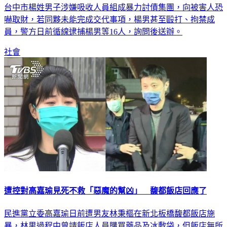
台中市楊姓男子涉嫌吸收人員組成暴力討債集團，向被害人恐
嚇取財，若同夥未能完成交代事項，楊男甚至毆打、拘禁成
員，警方日前循線逮捕楊男等16人，詢問後送辦。
社會
遭控對高嘉瑜見死不救「惡魔的幫凶」 馥都飯店回應了
民進黨立委高嘉瑜日前遭男友林秉樞在新北板橋馥都飯店施