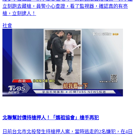
睡夢中被驚醒，他下車舉槍咆哮，周遭民眾目睹報案，男子還
立刻跑去藏槍，員警小心查證，看了監視器，確認真的有亮
槍，立刻逮人！
社會
北聯幫討債持槍押人！「媽祖協會」槍手再犯