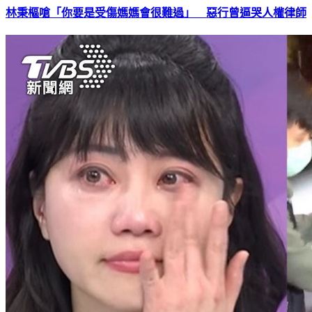
林秉樞嗆「你要是受傷媽媽會很難過」 惡行曾逼哭人權律師