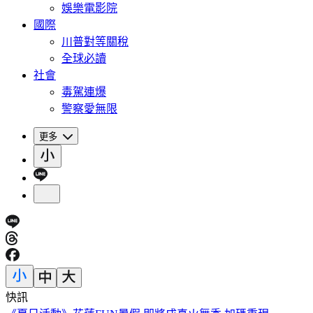
娛樂電影院
國際
川普對等關稅
全球必讀
社會
毒駕連爆
警察愛無限
更多
快訊