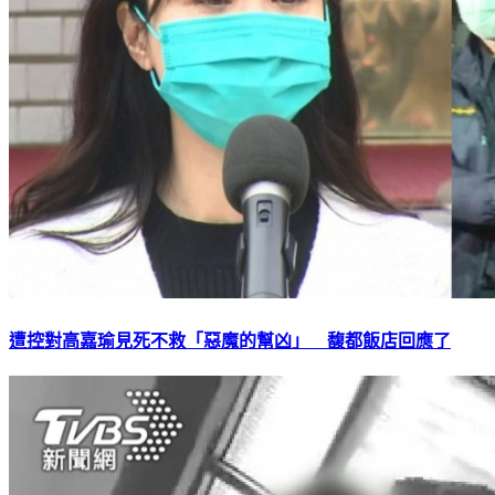
遭控對高嘉瑜見死不救「惡魔的幫凶」 馥都飯店回應了