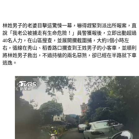
林姓男子的老婆目擊這驚悚一幕，嚇得趕緊到派出所報案，直
說「我老公被擄走有生命危險！」員警獲報後，立即出動超過
40名人力，在山區搜查，並展開攔截圍捕，大約1個小時左
右，循線在秀山、稻香路口攔查到王姓男子的小客車，並順利
將林姓男子救出，不過持槍的兩名惡煞，卻已經在半路就下車
逃逸。