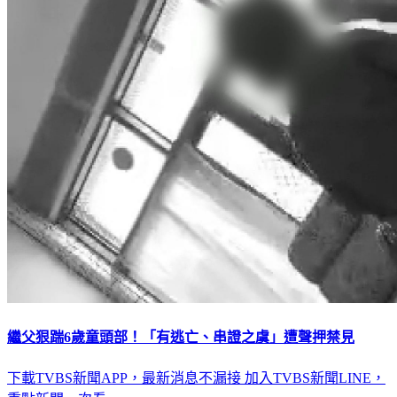
繼父狠踹6歲童頭部！「有逃亡、串證之虞」遭聲押禁見