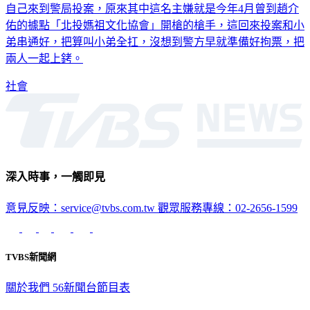
日前台北市北投發生持槍押人案，當時逃走的2名嫌犯，在4日
自己來到警局投案，原來其中這名主嫌就是今年4月曾到趙介
佑的據點「北投媽祖文化協會」開槍的槍手，這回來投案和小
弟串通好，把算叫小弟全扛，沒想到警方早就準備好拘票，把
兩人一起上銬。
社會
深入時事，一觸即見
意見反映：service@tvbs.com.tw
觀眾服務專線：02-2656-1599
TVBS新聞網
關於我們
56新聞台節目表