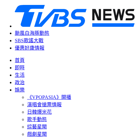
颱風白海豚動態
SBS歌謠大戰
優惠好康情報
首頁
即時
生活
政治
娛樂
《VPOPASIA》開播
演唱會搶票情報
日韓爆米花
歌手動態
綜藝星聞
戲劇星聞