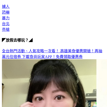
◎法律扶助基金會：(02)412-8518
擄人
恐嚇
暴力
台北
亮槍
◤放假去哪玩？◢
全台熱門活動、人氣攻略一次看！
高雄美食優惠開搶！再抽
萬元住宿券
下載食尚玩家APP！免費領取優惠券