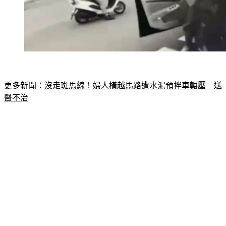
更多新聞：
沒走斑馬線！婦人橫越馬路遭水泥預拌車輾壓　送
醫不治