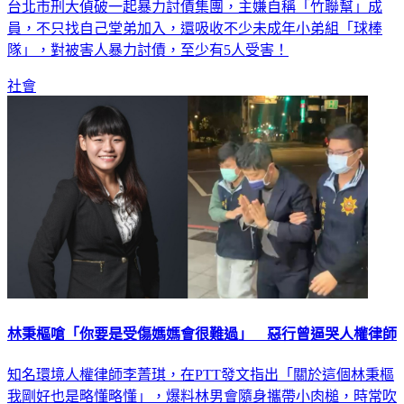
台北市刑大偵破一起暴力討債集團，主嫌自稱「竹聯幫」成
員，不只找自己堂弟加入，還吸收不少未成年小弟組「球棒
隊」，對被害人暴力討債，至少有5人受害！
社會
林秉樞嗆「你要是受傷媽媽會很難過」 惡行曾逼哭人權律師
知名環境人權律師李菁琪，在PTT發文指出「關於這個林秉樞