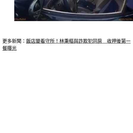
更多新聞：
飯店變看守所！林秉樞與詐欺犯同房　收押後第一
餐曝光