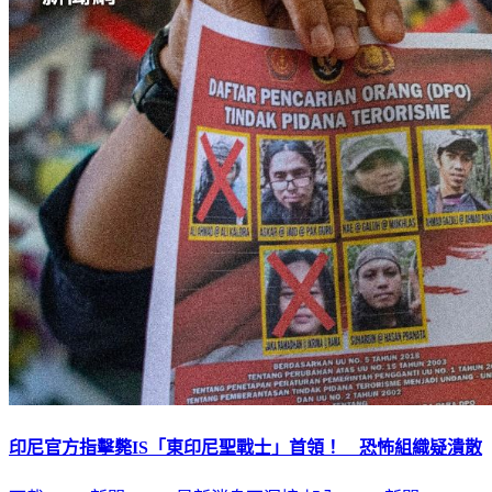
印尼官方指擊斃IS「東印尼聖戰士」首領！ 恐怖組織疑潰散