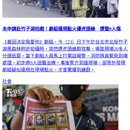
未申請赴竹子湖拍戲！劇組違規點火擾虎頭蜂 遭螫9人傷
《基因決定我愛你》劇組，今（23）日下午於台北市北投竹子
湖黑森林附近拍攝時，突然遭虎頭蜂群攻擊，導致現場20多人
分頭逃竄。當下劇組人員馬上打電話報警，消防隊員緊急到場
處理，初步將9人送醫治療。事後警方到達現場，卻意外發現
劇組疑似違規在現場點火，才會驚擾到蜂群。
社會