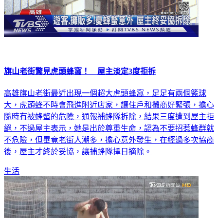
旗山老街驚見虎頭蜂窩！ 屋主淡定3度拒拆
高雄旗山老街最近出現一個超大虎頭蜂窩，足足有兩個籃球
大，虎頭蜂不時會飛進附近店家，讓住戶和攤商好緊張，擔心
隨時有被蜂螫的危險，通報補蜂隊拆除，結果三度遭到屋主拒
絕，不過屋主表示，她是出於尊重生命，認為不要招惹蜂群就
不危險，但畢竟老街人潮多，擔心意外發生，在經過多次協商
後，屋主才終於妥協，讓捕蜂隊擇日摘除。
生活