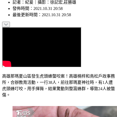
記者
：
紀爰
｜
攝影
：
徐記宏,莊勝雄
發佈時間：
2021.10.31 20:58
最後更新時間：
2021.10.31 20:58
高雄那瑪夏山區發生虎頭蜂螫咬案！高雄楠梓和鳥松戶政事務
所，合辦教育活動，一行38人，前往那瑪夏神社時，有1人遭
虎頭蜂叮咬，用手揮舞，結果驚動到整窩蜂群，導致24人被螫
傷。