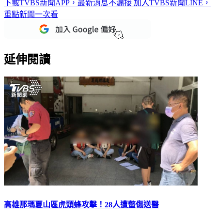
下載TVBS新聞APP，最新消息不漏接
加入TVBS新聞LINE，
重點新聞一次看
延伸閱讀
高雄那瑪夏山區虎頭蜂攻擊！28人遭螫傷送醫