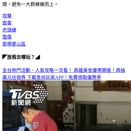
開，避免一大群蜂擁而上。
攻擊
遊客
虎頭蜂
螫傷
那瑪夏山區
◤放假去哪玩？◢
全台熱門活動、人氣攻略一次看！
高雄美食優惠開搶！再抽
萬元住宿券
下載食尚玩家APP！免費領取優惠券