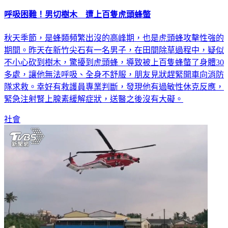
呼吸困難！男切樹木 遭上百隻虎頭蜂螫
秋天季節，是蜂類頻繁出沒的高峰期，也是虎頭蜂攻擊性強的
期間。昨天在新竹尖石有一名男子，在田間除草過程中，疑似
不小心砍到樹木，驚擾到虎頭蜂，導致被上百隻蜂螫了身體30
多處，讓他無法呼吸、全身不舒服，朋友見狀趕緊開車向消防
隊求救。幸好有救護員專業判斷，發現他有過敏性休克反應，
緊急注射腎上腺素緩解症狀，送醫之後沒有大礙。
社會