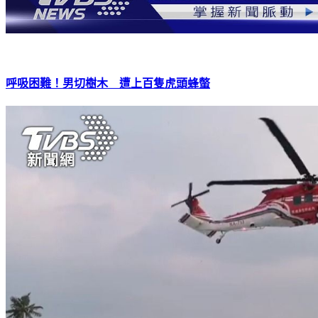
呼吸困難！男切樹木 遭上百隻虎頭蜂螫