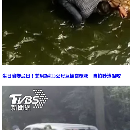
生日險變忌日！菲男誤把3公尺巨鱷當塑膠 自拍秒遭狠咬