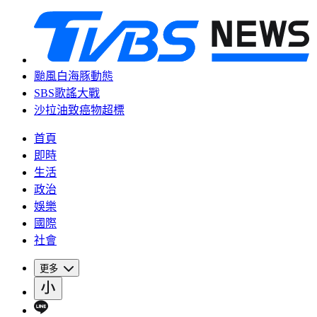
颱風白海豚動態
SBS歌謠大戰
沙拉油致癌物超標
首頁
即時
生活
政治
娛樂
國際
社會
更多