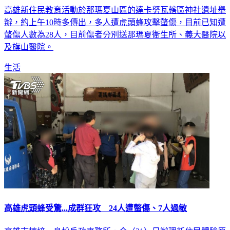
高雄新住民教育活動於那瑪夏山區的達卡努瓦轄區神社遺址舉
辦，約上午10時多傳出，多人遭虎頭蜂攻擊螫傷，目前已知遭
螫傷人數為28人，目前傷者分別送那瑪夏衛生所、義大醫院以
及旗山醫院。
生活
高雄虎頭蜂受驚...成群狂攻 24人遭螫傷、7人過敏