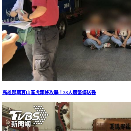
高雄那瑪夏山區虎頭蜂攻擊！28人遭螫傷送醫