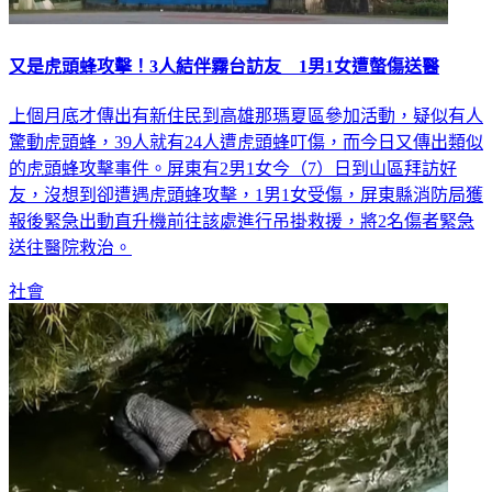
又是虎頭蜂攻擊！3人結伴霧台訪友 1男1女遭螫傷送醫
上個月底才傳出有新住民到高雄那瑪夏區參加活動，疑似有人
驚動虎頭蜂，39人就有24人遭虎頭蜂叮傷，而今日又傳出類似
的虎頭蜂攻擊事件。屏東有2男1女今（7）日到山區拜訪好
友，沒想到卻遭遇虎頭蜂攻擊，1男1女受傷，屏東縣消防局獲
報後緊急出動直升機前往該處進行吊掛救援，將2名傷者緊急
送往醫院救治。
社會