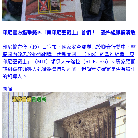
印尼官方指擊斃IS「東印尼聖戰士」首領！ 恐怖組織疑潰散
印尼警方今（19）日宣布，國家安全部隊已於聯合行動中，擊
斃國內效忠於恐怖組織「伊斯蘭國」（ISIS）的激進組織「東
印尼聖戰士」（MIT）領導人卡洛拉（Ali Kalora）。專家預期
該組織在領導人死後將會自動瓦解，但尚無法確定是否有繼任
的領導人。
國際