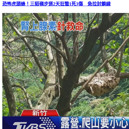
恐怖虎頭蜂！三貂嶺步道2天狂螫1死3傷 急拉封鎖線