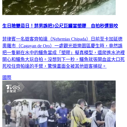
生日險變忌日！菲男誤把3公尺巨鱷當塑膠 自拍秒遭狠咬
菲律賓一名遊客齊帕達（Nehemias Chipada）日前至卡加延德
奧羅市（Cagayan de Oro）一處觀光遊樂園區慶生時，竟然誤
把一隻躺在水中的鱷魚當成「塑膠」擬真模型，還爬進水池裡
開心和鱷魚大玩自拍。沒想到下一秒，鱷魚就張開血盆大口死
死咬住齊帕達的手臂，驚悚畫面全被其他遊客捕捉。
國際