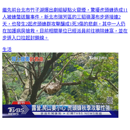
繼先前台北市竹子湖爆出劇組疑點火竄煙，驚擾虎頭蜂造成11
人被蜂螫送醫事件，新北市瑞芳區的三貂嶺瀑布步道接連2
天，也發生2起虎頭蜂群攻擊釀成1死3傷的悲劇，其中一人仍
在加護病房搶救。目前相關單位已經派員前往摘除蜂窩，並在
步道入口拉起封鎖線。
生活