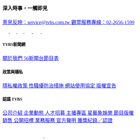
深入時事，一觸即見
意見反映：service@tvbs.com.tw
觀眾服務專線：02-2656-1599
TVBS新聞網
關於我們
56新聞台節目表
政策與隱私
隱私權政策
性騷擾防治措施
網站使用協定
版權宣告
認識 TVBS
公司介紹
企業動態
人才招募
主播專區
星藝象娛樂
節目版權
銷售
公開招標
業務服務
官方聲明
獲獎紀錄／認證