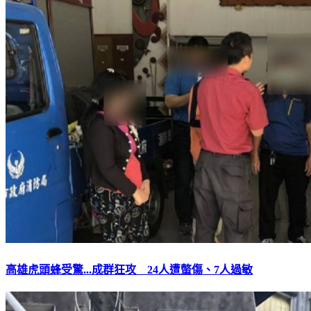
高雄虎頭蜂受驚...成群狂攻 24人遭螫傷、7人過敏