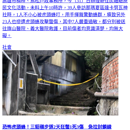
高雄市楠梓、鳥松戶政事務所，今（31）日辦理新住民體驗原
民文化活動，未料上午10時許，39人參訪那瑪夏區達卡努瓦神
社時，1人不小心被虎頭蜂叮，用手揮舞驚動蜂群，導致另外
23人也慘遭虎頭蜂攻擊螫傷，其中7人嚴重過敏，都分別被送
往旗山醫院、義大醫院救護，目前傷者均意識清楚，均無大
礙。
社會
恐怖虎頭蜂！三貂嶺步道2天狂螫1死3傷 急拉封鎖線