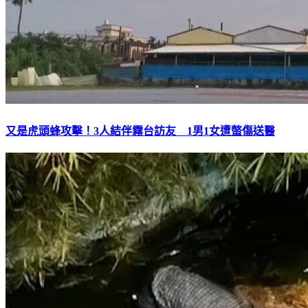
又是虎頭蜂攻擊！3人結伴霧台訪友 1男1女遭螫傷送醫