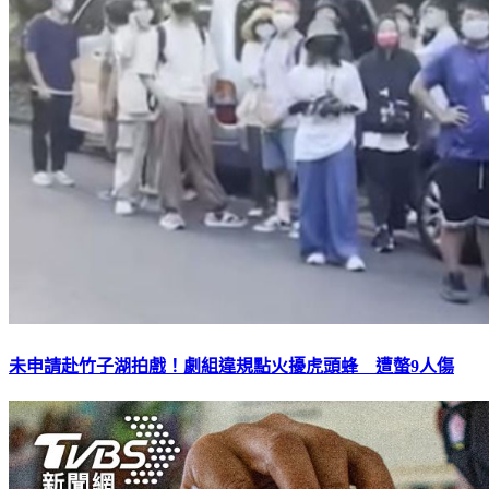
未申請赴竹子湖拍戲！劇組違規點火擾虎頭蜂 遭螫9人傷