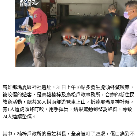
高雄那瑪夏區神社遺址，31日上午10點多發生虎頭蜂螫咬案，
被咬傷的遊客，是高雄楠梓及鳥松戶政事務所，合辦的新住民
教育活動，總共38人搭兩部遊覽車上山，抵達那瑪夏神社時，
有1人遭虎頭蜂叮咬，用手揮舞，結果驚動到整窩蜂群，導致
24人連續螫傷。
其中，楠梓戶政所的吳姓科長，全身被叮了25處，傷口痛到不