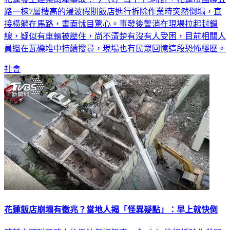
路一棟7層樓高的漫波假期飯店進行拆除作業時突然倒塌，直
接橫躺在馬路，畫面怵目驚心。事發後警消在現場拉起封鎖
線，疑似有車輛被壓住，尚不清楚有沒有人受困，目前相關人
員還在瓦礫堆中持續搜尋，現場也有民眾回憶這段恐怖經歷。
社會
花蓮飯店崩塌有徵兆？當地人揭「怪異疑點」：早上就快倒