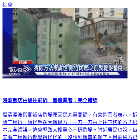
社會
漫波飯店由後往前拆 營造業者：完全錯誤
釐清漫波假期飯店倒塌原因是究責關鍵，有營造業者表示，拆
除工程行，讓怪手在大樓後方，一刀一刀由上往下切的方式根
本完全錯誤，這會導致大樓重心不穩倒塌。附近居民也說，每
天看工程進行都覺得怪怪的，沒想到樓真的倒了。目前檢方已