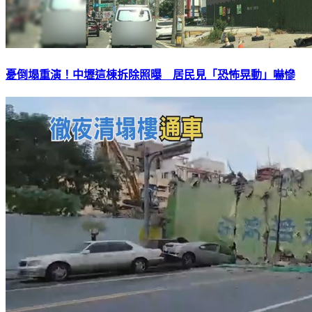
憂倒塌重演！中壢這棟拆除照曝 居民見「恐怖晃動」嚇慘