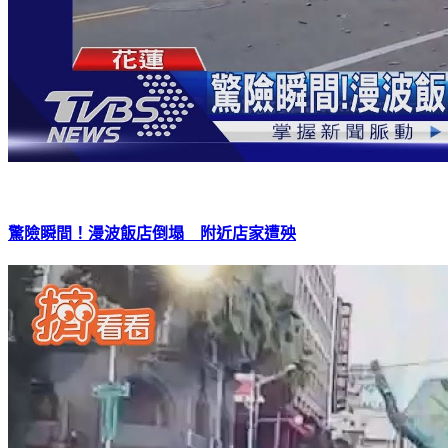
驚險瞬間！漫波飯店倒塌 附近店家遭殃