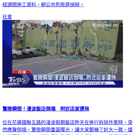
經調閱施工資料，朝公共危險罪偵辦。
社會
驚險瞬間！漫波飯店倒塌 附近店家遭殃
位在花蓮國聯五路的漫波假期飯店昨天在進行拆除作業時，突
然應聲倒塌，驚險瞬間畫面曝光，讓大家都嚇了好大一跳，還