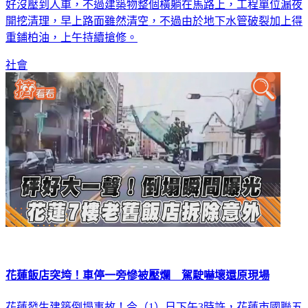
好沒壓到人車，不過建築物整個橫躺在馬路上，工程單位漏夜
開挖清理，早上路面雖然清空，不過由於地下水管破裂加上得
重鋪柏油，上午持續搶修。
社會
花蓮飯店突垮！車停一旁慘被壓爛 駕駛嚇壞還原現場
花蓮發生建築倒塌事故！今（1）日下午3時許，花蓮市國聯五