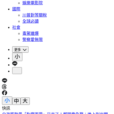
娛樂電影院
國際
川普對等關稅
全球必讀
社會
毒駕連爆
警察愛無限
更多
快訊