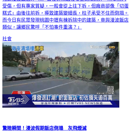
受傷，但有專家質疑，一般會從上往下拆，但廠商卻像「切蛋
糕式」由後往前拆，導致建築變細長，柱子承受不住而倒塌。
而今日有民眾發現桃園中壢有棟拆除中的建築，竟與漫波飯店
類似，讓鄉民驚呼「不怕事件重演？」
社會
驚險瞬間！漫波假期飯店倒塌 灰飛煙滅