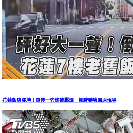
花蓮飯店突垮！車停一旁慘被壓爛 駕駛嚇壞還原現場