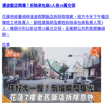
漫波飯店倒塌！拆除承包商3人各10萬交保
花蓮地檢署偵辦漫波假期飯店拆除倒塌案，檢方今天下午複訊
陳姓工地負責人、劉姓建築師及鄭姓拆除承包商負責人等3
人，晚間分別以新台幣10萬元交保，全案朝公共危險罪嫌偵
辦。
社會