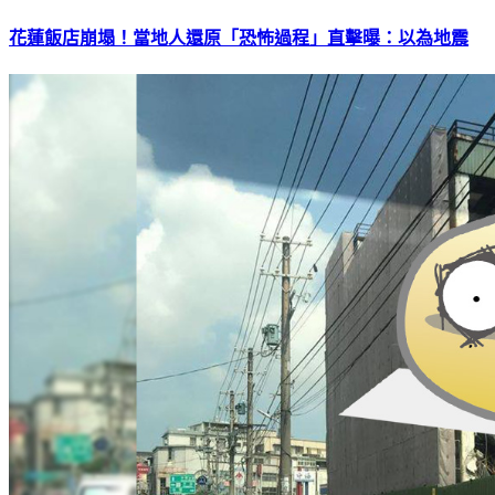
花蓮飯店崩塌！當地人還原「恐怖過程」直擊曝：以為地震