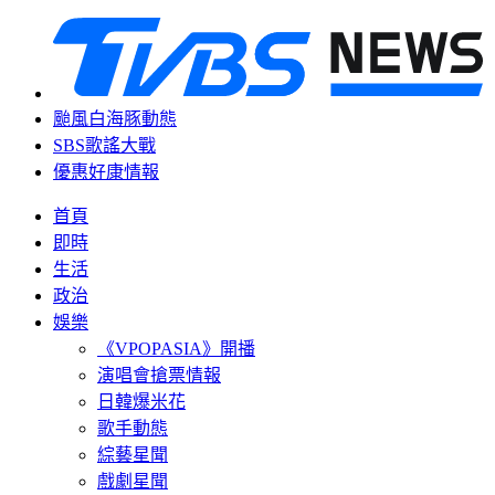
颱風白海豚動態
SBS歌謠大戰
優惠好康情報
首頁
即時
生活
政治
娛樂
《VPOPASIA》開播
演唱會搶票情報
日韓爆米花
歌手動態
綜藝星聞
戲劇星聞