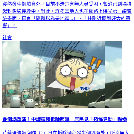
突然發生倒塌意外，目前不清楚有無人員受困，警消已到場拉
起封鎖線搜救中。對此，許多當地人也在網路上曝光第一線驚
險畫面，直言「剛還以為是地震...」、「住附近聽到好大的聲
響」。
社會
憂倒塌重演！中壢這棟拆除照曝 居民見「恐怖晃動」嚇慘
花蓮漫波飯店昨（1）日在拆除過程發生倒塌意外，所幸無人