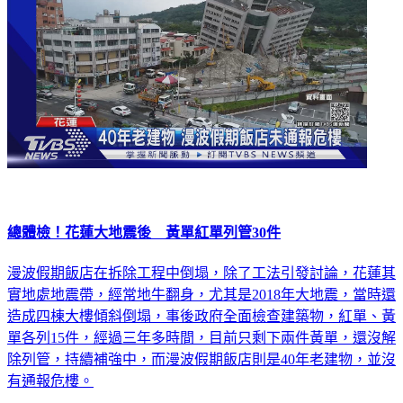
總體檢！花蓮大地震後 黃單紅單列管30件
漫波假期飯店在拆除工程中倒塌，除了工法引發討論，花蓮其
實地處地震帶，經常地牛翻身，尤其是2018年大地震，當時還
造成四棟大樓傾斜倒塌，事後政府全面檢查建築物，紅單、黃
單各列15件，經過三年多時間，目前只剩下兩件黃單，還沒解
除列管，持續補強中，而漫波假期飯店則是40年老建物，並沒
有通報危樓。