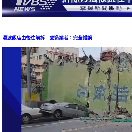
漫波飯店由後往前拆 營造業者：完全錯誤