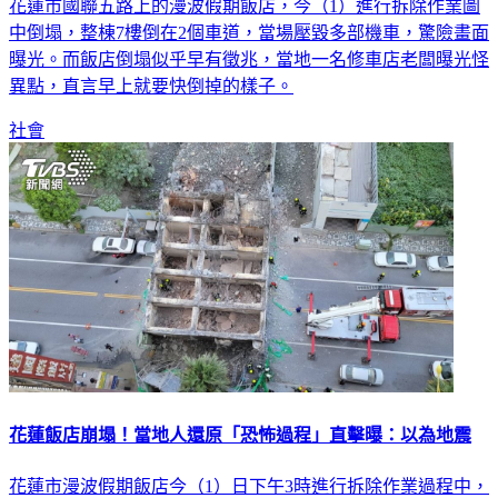
花蓮市國聯五路上的漫波假期飯店，今（1）進行拆除作業圖
中倒塌，整棟7樓倒在2個車道，當場壓毀多部機車，驚險畫面
曝光。而飯店倒塌似乎早有徵兆，當地一名修車店老闆曝光怪
異點，直言早上就要快倒掉的樣子。
社會
花蓮飯店崩塌！當地人還原「恐怖過程」直擊曝：以為地震
花蓮市漫波假期飯店今（1）日下午3時進行拆除作業過程中，