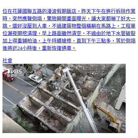
位在花蓮國聯五路的漫波假期飯店，昨天下午在進行拆除作業
時，突然應聲倒塌，驚險瞬間畫面曝光，讓大家都嚇了好大一
跳，還好沒壓到人車，不過建築物整個橫躺在馬路上，工程單
位漏夜開挖清理，早上路面雖然清空，不過由於地下水管破裂
加上得重鋪柏油，上午持續搶修，直到下午三點多，等於倒塌
後將近24小時後，重新恢復通車。
社會