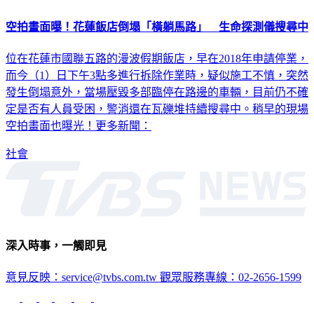
空拍畫面曝！花蓮飯店倒塌「橫躺馬路」 生命探測儀搜尋中
位在花蓮市國聯五路的漫波假期飯店，早在2018年申請停業，
而今（1）日下午3點多進行拆除作業時，疑似施工不慎，突然
發生倒塌意外，當場壓毀多部臨停在路邊的車輛，目前仍不確
定是否有人員受困，警消還在瓦礫堆持續搜尋中。稍早的現場
空拍畫面也曝光！更多新聞：
社會
深入時事，一觸即見
意見反映：service@tvbs.com.tw
觀眾服務專線：02-2656-1599