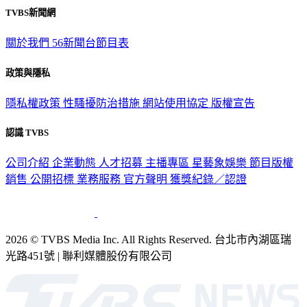
TVBS新聞網
關於我們
56新聞台節目表
政策與隱私
隱私權政策
性騷擾防治措施
網站使用協定
版權宣告
認識 TVBS
公司介紹
企業動態
人才招募
主播專區
星藝象娛樂
節目版權
銷售
公開招標
業務服務
官方聲明
獲獎紀錄／認證
2026 © TVBS Media Inc. All Rights Reserved. 台北市內湖區瑞
光路451號 | 聯利媒體股份有限公司