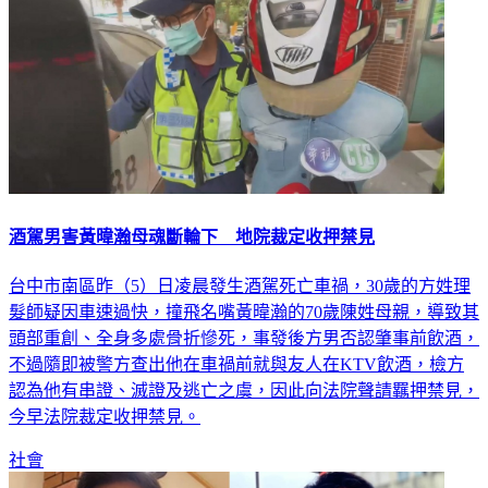
酒駕男害黃暐瀚母魂斷輪下 地院裁定收押禁見
台中市南區昨（5）日凌晨發生酒駕死亡車禍，30歲的方姓理
髮師疑因車速過快，撞飛名嘴黃暐瀚的70歲陳姓母親，導致其
頭部重創、全身多處骨折慘死，事發後方男否認肇事前飲酒，
不過隨即被警方查出他在車禍前就與友人在KTV飲酒，檢方
認為他有串證、滅證及逃亡之虞，因此向法院聲請羈押禁見，
今早法院裁定收押禁見。
社會