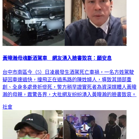
黃暐瀚母魂斷酒駕車 網友湧入臉書致哀：願安息
台中市南區今（5）日凌晨發生酒駕死亡車禍，一名方姓駕駛
疑因車速過快，撞飛正在過馬路的陳姓婦人，導致其頭部重
創、全身多處骨折慘死，警方稍早證實死者為資深媒體人黃暐
瀚的母親，震驚各界，大批網友紛紛湧入黃暐瀚的臉書致哀。
社會