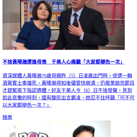
不捨黃暐瀚遭逢母喪 于美人心痛籲「大家都褪色一次」
資深媒體人黃暐瀚70歲母親昨（5）日凌晨出門時，慘遭一輛
酒駕賓士車撞死，黃暐瀚得知後儘管快崩潰，仍敬業錄完節目
才趕緊南下指認遺體。好友于美人今（6）日不捨發聲，見到
如此哀慟的時刻，還有酸民出言霸凌，她忍不住呼籲「可不可
以大家都褪色一次？」
娛樂