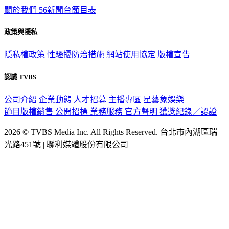
關於我們
56新聞台節目表
政策與隱私
隱私權政策
性騷擾防治措施
網站使用協定
版權宣告
認識 TVBS
公司介紹
企業動態
人才招募
主播專區
星藝象娛樂
節目版權銷售
公開招標
業務服務
官方聲明
獲獎紀錄／認證
2026 © TVBS Media Inc. All Rights Reserved. 台北市內湖區瑞
光路451號 | 聯利媒體股份有限公司