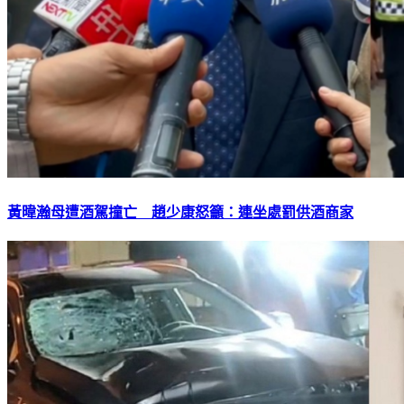
黃暐瀚母遭酒駕撞亡 趙少康怒籲：連坐處罰供酒商家