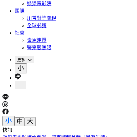
娛樂電影院
國際
川普對等關稅
全球必讀
社會
毒駕連爆
警察愛無限
更多
快訊