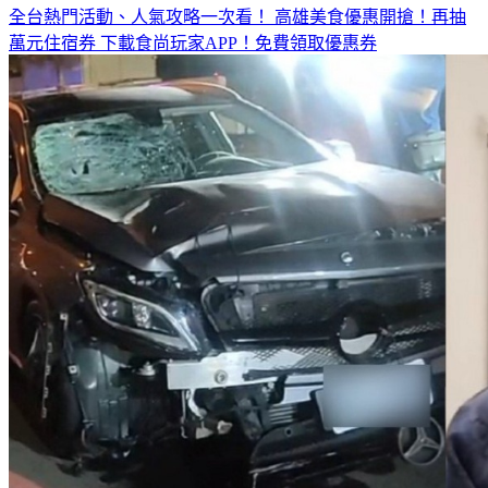
全台熱門活動、人氣攻略一次看！
高雄美食優惠開搶！再抽
萬元住宿券
下載食尚玩家APP！免費領取優惠券