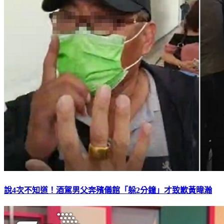
說4次不知道！酒駕男父奔殯儀館「躲2分鐘」才致歉黃暐瀚