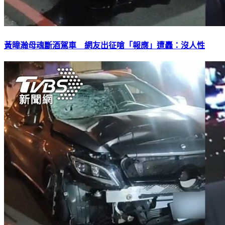
黃暐瀚母魂斷酒駕車 網友出征嗆「報應」遭轟：沒人性