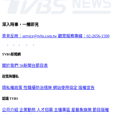
深入時事，一觸即見
意見反映：service@tvbs.com.tw
觀眾服務專線：02-2656-1599
TVBS新聞網
關於我們
56新聞台節目表
政策與隱私
隱私權政策
性騷擾防治措施
網站使用協定
版權宣告
認識 TVBS
公司介紹
企業動態
人才招募
主播專區
星藝象娛樂
節目版權