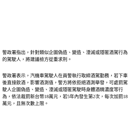
警政署指出，針對類似企圖偽造、變造、湮滅或隱匿酒駕行為
的駕駛人，將建議檢方從重求刑。
警政署表示，汽機車駕駛人在員警執行取締酒駕勤務，若下車
後直接飲酒，影響酒測值，警方將依拒絕酒測舉發，可處罰駕
駛人企圖偽造、變造、湮滅或隱匿駕駛時身體酒精濃度等行
為，依法裁罰新台幣18萬元，若5年內發生第2次，每次加罰18
萬元，且無次數上限。