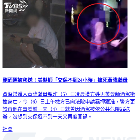
剛酒駕被移送！美髮師「交保不到24小時」撞死黃暐瀚母
資深媒體人黃暐瀚母親昨（5）日凌晨遭方姓男美髮師酒駕衝
撞身亡，今（6）日上午檢方已向法院申請羈押獲准，警方更
證實他在事發前一天（4）日就曾因酒駕被依公共危險罪送
辦，沒想到交保還不到一天又再度闖禍。
社會