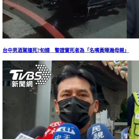
台中男酒駕撞死7旬婦 警證實死者為「名嘴黃暐瀚母親」