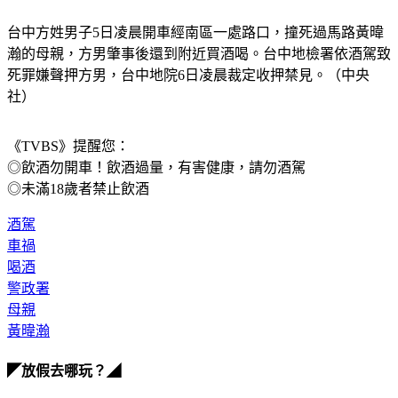
台中方姓男子5日凌晨開車經南區一處路口，撞死過馬路黃暐
瀚的母親，方男肇事後還到附近買酒喝。台中地檢署依酒駕致
死罪嫌聲押方男，台中地院6日凌晨裁定收押禁見。（中央
社）
《TVBS》提醒您：
◎飲酒勿開車！飲酒過量，有害健康，請勿酒駕
◎未滿18歲者禁止飲酒
酒駕
車禍
喝酒
警政署
母親
黃暐瀚
◤放假去哪玩？◢