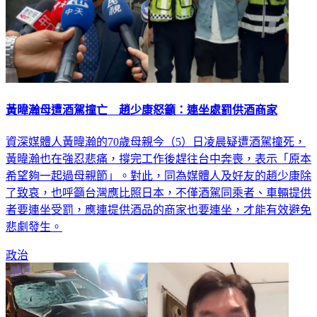
黃暐瀚母遭酒駕撞亡 趙少康怒籲：連坐處罰供酒商家
資深媒體人黃暐瀚的70歲母親今（5）日凌晨疑遭酒駕撞死，
黃暐瀚也在強忍悲痛，撐完工作後趕往台中奔喪，表示「原本
希望夠一起過母親節」。對此，同為媒體人及好友的趙少康除
了致哀，也呼籲台灣應比照日本，不僅酒駕同乘者、車輛提供
者要連坐受罰，應連提供酒品的商家也要連坐，才能有效避免
悲劇發生。
政治