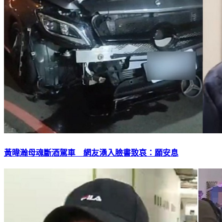
黃暐瀚母魂斷酒駕車 網友湧入臉書致哀：願安息