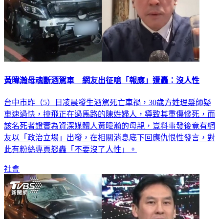
黃暐瀚母魂斷酒駕車 網友出征嗆「報應」遭轟：沒人性
台中市昨（5）日凌晨發生酒駕死亡車禍，30歲方姓理髮師疑
車速過快，撞飛正在過馬路的陳姓婦人，導致其重傷慘死，而
該名死者證實為資深媒體人黃暐瀚的母親，豈料事發後竟有網
友以「政治立場」出發，在相關消息底下回應仇恨性發言，對
此有粉絲專頁怒轟「不要沒了人性」。
社會