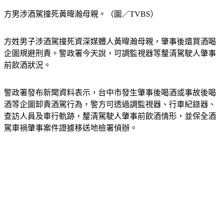
方男涉酒駕撞死黃暐瀚母親。（圖／TVBS）
方姓男子涉酒駕撞死資深媒體人黃暐瀚母親，肇事後還買酒喝
企圖規避刑責。警政署今天說，可調監視器等釐清駕駛人肇事
前飲酒狀況。
警政署發布新聞資料表示，台中市發生肇事後喝酒或事故後喝
酒等企圖卸責酒駕行為，警方可透過調監視器、行車紀錄器、
查訪人員及車行軌跡，釐清駕駛人肇事前飲酒情形，並保全酒
駕車禍肇事案件證據移送地檢署偵辦。