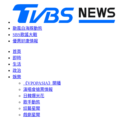
颱風白海豚動態
SBS歌謠大戰
優惠好康情報
首頁
即時
生活
政治
娛樂
《VPOPASIA》開播
演唱會搶票情報
日韓爆米花
歌手動態
綜藝星聞
戲劇星聞