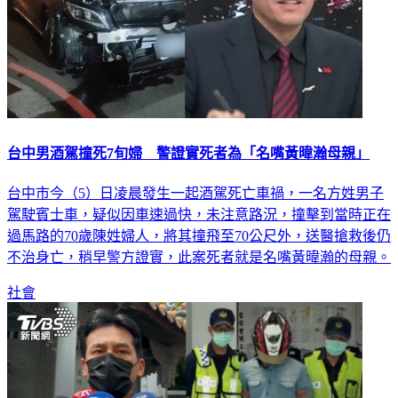
台中男酒駕撞死7旬婦 警證實死者為「名嘴黃暐瀚母親」
台中市今（5）日凌晨發生一起酒駕死亡車禍，一名方姓男子
駕駛賓士車，疑似因車速過快，未注意路況，撞擊到當時正在
過馬路的70歲陳姓婦人，將其撞飛至70公尺外，送醫搶救後仍
不治身亡，稍早警方證實，此案死者就是名嘴黃暐瀚的母親。
社會