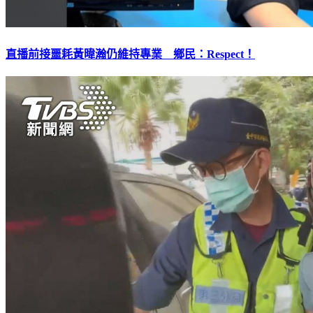
直播前接噩耗黃暐瀚仍維持專業 鄉民：Respect！