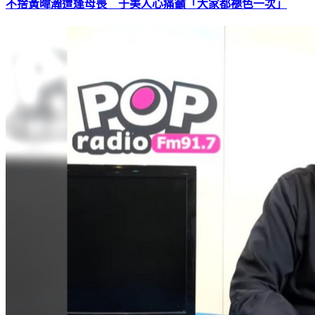
不捨黃暐瀚遭逢母喪 于美人心痛籲「大家都褪色一次」