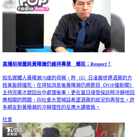
直播前接噩耗黃暐瀚仍維持專業 鄉民：Respect！
知名媒體人黃暐瀚70歲的母親，昨（6）日凌晨慘遭酒駕的方
姓美髮師撞死，在得知消息後黃暐瀚仍將節目《POP撞新聞》
主持完畢才趕回台中處理後事，更在當日接受採訪時冷靜地回
應相關的問題，向社會大眾喊話希望酒駕的狀況別再發生。許
多網友對黃暐瀚的冷靜理性的反應大讚敬佩。
社會