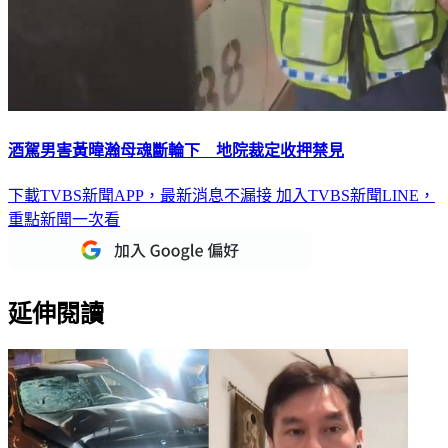
酒駕男害黃暐瀚母魂斷輪下 地院裁定收押禁見
下載TVBS新聞APP，最新消息不漏接
加入TVBS新聞LINE，
重點新聞一次看
延伸閱讀