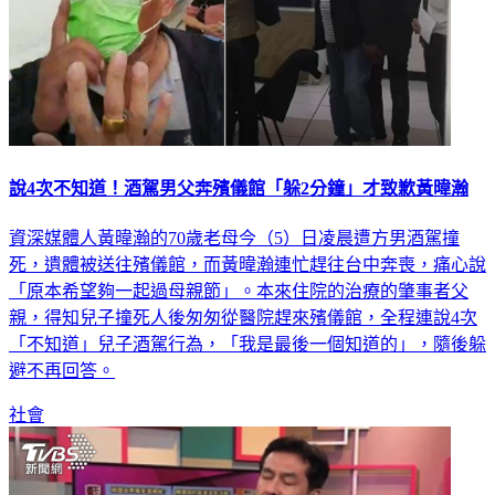
說4次不知道！酒駕男父奔殯儀館「躲2分鐘」才致歉黃暐瀚
資深媒體人黃暐瀚的70歲老母今（5）日凌晨遭方男酒駕撞
死，遺體被送往殯儀館，而黃暐瀚連忙趕往台中奔喪，痛心說
「原本希望夠一起過母親節」。本來住院的治療的肇事者父
親，得知兒子撞死人後匆匆從醫院趕來殯儀館，全程連說4次
「不知道」兒子酒駕行為，「我是最後一個知道的」，隨後躲
避不再回答。
社會