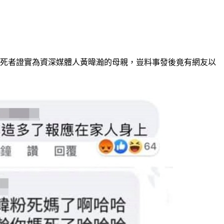
名死者證實為資深媒體人黃暐瀚的母親，豈料事發後竟有網友以