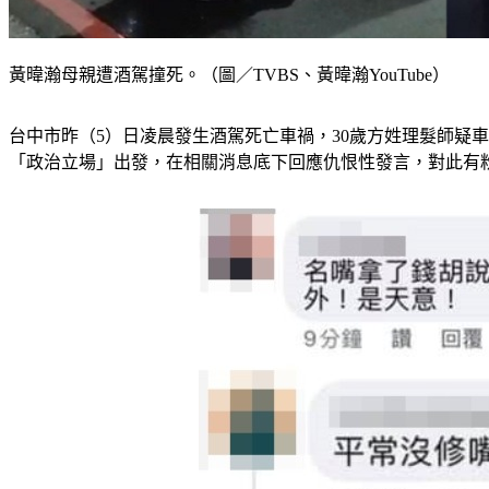
黃暐瀚母親遭酒駕撞死。（圖／TVBS、黃暐瀚YouTube）
台中市昨（5）日凌晨發生酒駕死亡車禍，30歲方姓理髮師疑
「政治立場」出發，在相關消息底下回應仇恨性發言，對此有