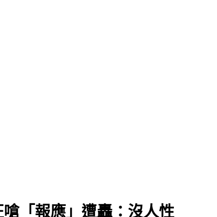
征嗆「報應」遭轟：沒人性