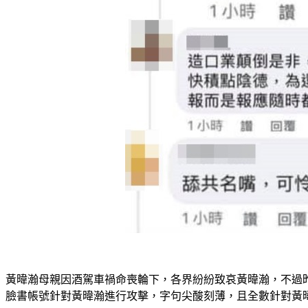
黃暐瀚母親因酒駕車禍命喪輪下，各界紛紛致哀黃暐瀚，不過
臉書帳號針對黃暐瀚進行攻擊，字句尖酸刻薄，且全數針對黃