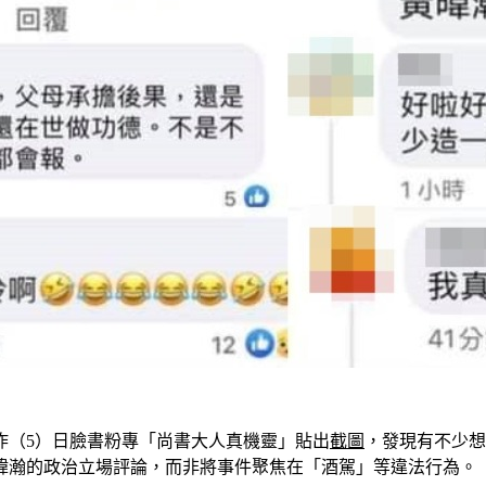
昨（5）日臉書粉專「尚書大人真機靈」貼出
截圖
，發現有不少想
暐瀚的政治立場評論，而非將事件聚焦在「酒駕」等違法行為。