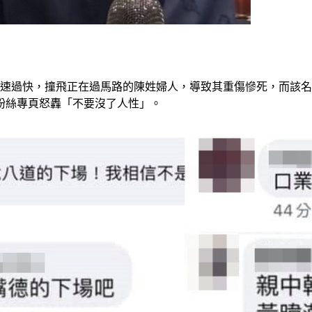
車速過快，撞飛正在過馬路的陳姓婦人，導致其重傷慘死，而該
粉絲專頁怒轟「不要沒了人性」。