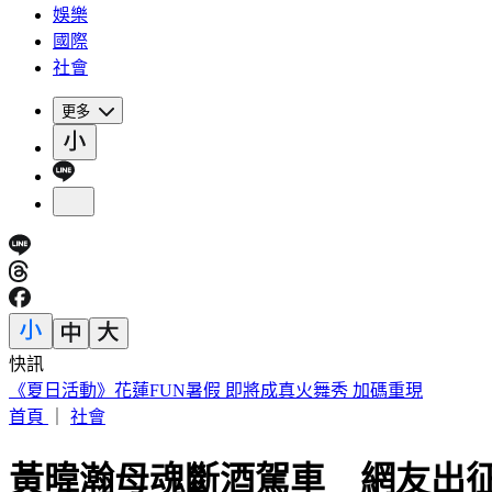
娛樂
國際
社會
更多
快訊
《夏日活動》花蓮FUN暑假 即將成真火舞秀 加碼重現
首頁
｜
社會
黃暐瀚母魂斷酒駕車 網友出