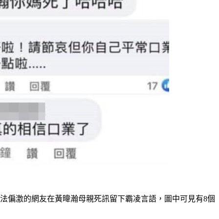
法偏激的網友在黃暐瀚母親死訊留下霸凌言語，圖中可見有8個