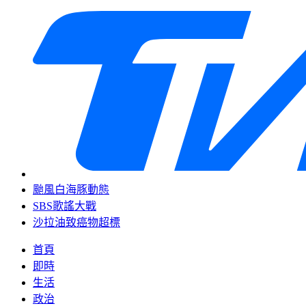
颱風白海豚動態
SBS歌謠大戰
沙拉油致癌物超標
首頁
即時
生活
政治