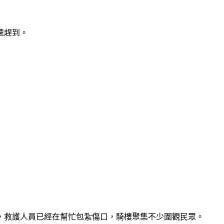
速趕到。
，救護人員已經在幫忙包紮傷口，騎樓聚集不少圍觀民眾。