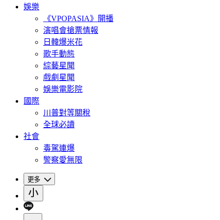
娛樂
《VPOPASIA》開播
演唱會搶票情報
日韓爆米花
歌手動態
綜藝星聞
戲劇星聞
娛樂電影院
國際
川普對等關稅
全球必讀
社會
毒駕連爆
警察愛無限
更多