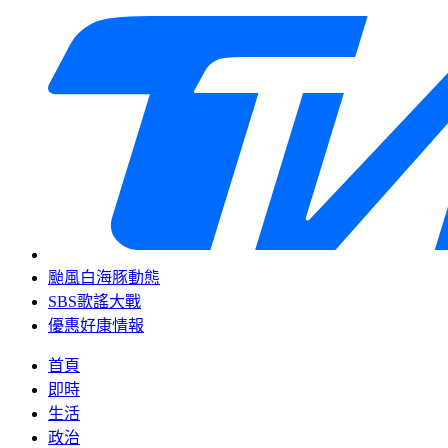
颱風白海豚動態
SBS歌謠大戰
優惠好康情報
首頁
即時
生活
政治