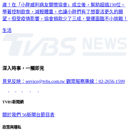
歲！在「小胖威利病友關懷協會」成立後，幫助超過230位，
學著控制飲食，減輕體重，也讓小胖們有了想要活更久的願
望。但受疫情影響，協會捐款少了三成，營運面臨不小挑戰！
生活
深入時事，一觸即見
意見反映：service@tvbs.com.tw
觀眾服務專線：02-2656-1599
TVBS新聞網
關於我們
56新聞台節目表
政策與隱私