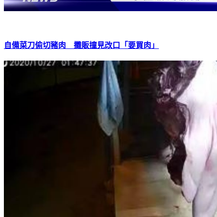
自備菜刀偷切豬肉 攤販撞見改口「要買肉」