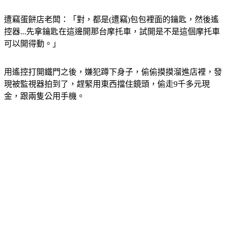
遭竊蛋餅店老闆：「對，都是(遭竊)包包裡面的鑰匙，然後遙
控器...先拿鑰匙在這邊開那台摩托車，試開是不是這個摩托車
可以開得動。」
用遙控打開鐵門之後，嫌犯蹲下身子，偷偷摸摸溜進店裡，發
現被監視器拍到了，趕緊用東西擋住鏡頭，偷走9千多元現
金，跟兩隻公用手機。