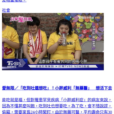
友相當傻眼。
社會
愛無限／「吃到吐還想吃」！小胖威利「無藥醫」 想活下去
能吃就是福，但對罹患罕見疾病「小胖威利症」的病友來說，
因為不懂甚麼叫飽，吃到吐也想要吃。為了吃，會不惜說謊，
偷竊，需要家長24小時緊盯。由於無藥可醫，平均壽命只有30