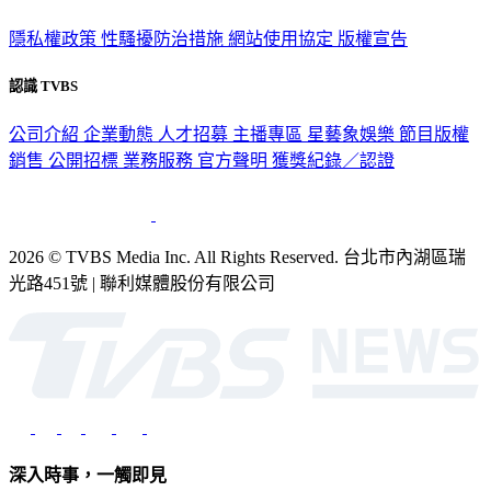
隱私權政策
性騷擾防治措施
網站使用協定
版權宣告
認識 TVBS
公司介紹
企業動態
人才招募
主播專區
星藝象娛樂
節目版權
銷售
公開招標
業務服務
官方聲明
獲獎紀錄／認證
2026 © TVBS Media Inc. All Rights Reserved. 台北市內湖區瑞
光路451號 | 聯利媒體股份有限公司
深入時事，一觸即見