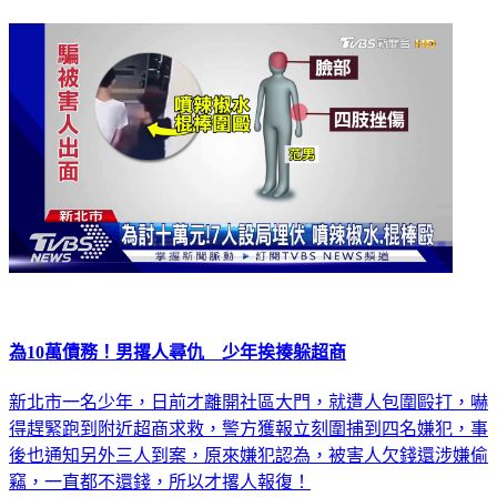
為10萬債務！男撂人尋仇 少年挨揍躲超商
新北市一名少年，日前才離開社區大門，就遭人包圍毆打，嚇
得趕緊跑到附近超商求救，警方獲報立刻圍捕到四名嫌犯，事
後也通知另外三人到案，原來嫌犯認為，被害人欠錢還涉嫌偷
竊，一直都不還錢，所以才撂人報復！