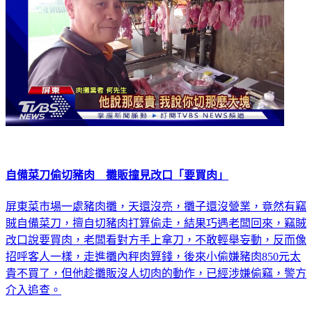
自備菜刀偷切豬肉 攤販撞見改口「要買肉」
屏東菜市場一處豬肉攤，天還沒亮，攤子還沒營業，竟然有竊
賊自備菜刀，擅自切豬肉打算偷走，結果巧遇老闆回來，竊賊
改口說要買肉，老闆看對方手上拿刀，不敢輕舉妄動，反而像
招呼客人一樣，走進攤內秤肉算錢，後來小偷嫌豬肉850元太
貴不買了，但他趁攤販沒人切肉的動作，已經涉嫌偷竊，警方
介入追查。