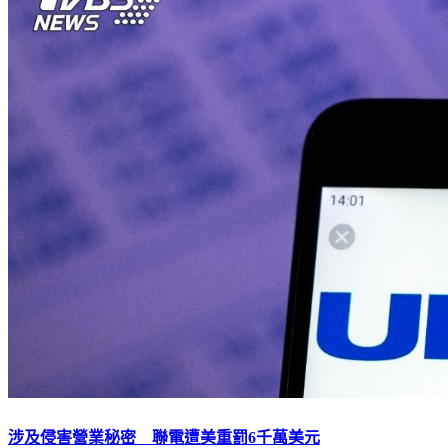
涉及侵害營業秘密 聯電遭美重罰6千萬美元