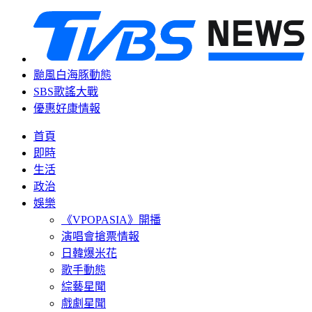
颱風白海豚動態
SBS歌謠大戰
優惠好康情報
首頁
即時
生活
政治
娛樂
《VPOPASIA》開播
演唱會搶票情報
日韓爆米花
歌手動態
綜藝星聞
戲劇星聞