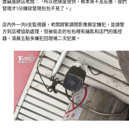
遭竊蛋餅店老闆：「所以他速度很快，根本來不及反應，我們
發現才5分鐘就發現包包不見了。」
店內外一共8支監視器，老闆趕緊調閱影像鎖定嫌犯，並請警
方到店裡協助處理，但被偷走的包包裡有鑰匙和店門的遙控
器，清晨五點多嫌犯回現場二次犯案。