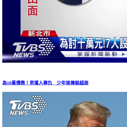
為10萬債務！男撂人尋仇 少年挨揍躲超商