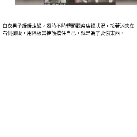
白衣男子緩緩走過，還時不時轉頭觀察店裡狀況，接著消失在
右側攤販，用隔板當掩護擋住自己，就是為了要偷東西。