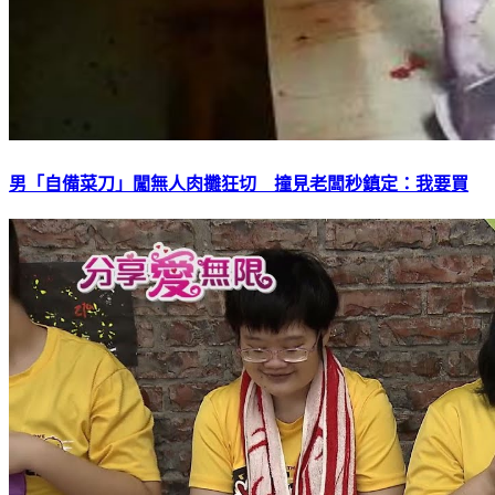
男「自備菜刀」闖無人肉攤狂切 撞見老闆秒鎮定：我要買