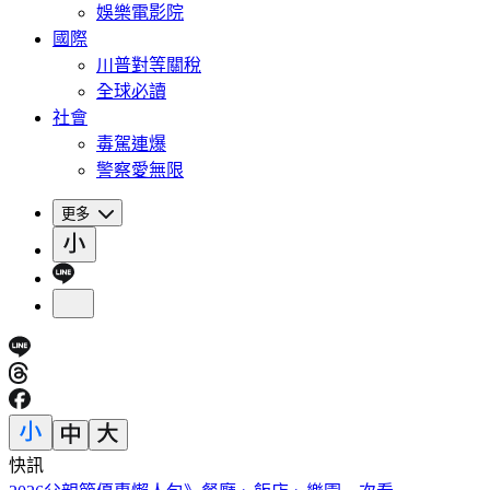
娛樂電影院
國際
川普對等關稅
全球必讀
社會
毒駕連爆
警察愛無限
更多
快訊