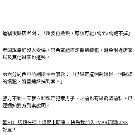
遭竊蛋餅店老闆：「還要再換鎖，應該可能1萬至2萬跑不掉」
老闆說幸好沒人受傷，只希望能盡速抓到嫌犯，避免附近店家
以及其他遊客也遭殃。
第六分局西屯所副所長蔡淑蓉：「已鎖定這個竊嫌是一個竊盜
的慣犯，將盡速緝捕到案。」
警方不到一天就立即鎖定犯案男子，之前也有過竊盜前科，已
經通知對方到案說明。
最HOT話題在這！想跟上時事，快點我加入TVBS新聞LINE
好友！