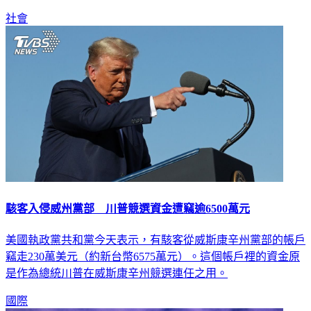
社會
駭客入侵威州黨部 川普競選資金遭竊逾6500萬元
美國執政黨共和黨今天表示，有駭客從威斯康辛州黨部的帳戶
竊走230萬美元（約新台幣6575萬元）。這個帳戶裡的資金原
是作為總統川普在威斯康辛州競選連任之用。
國際