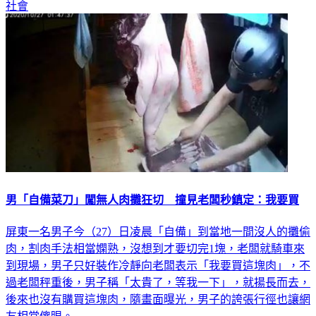
社會
男「自備菜刀」闖無人肉攤狂切 撞見老闆秒鎮定：我要買
屏東一名男子今（27）日凌晨「自備」到當地一間沒人的攤偷
肉，割肉手法相當嫻熟，沒想到才要切完1塊，老闆就騎車來
到現場，男子只好裝作冷靜向老闆表示「我要買這塊肉」，不
過老闆秤重後，男子稱「太貴了，等我一下」，就揚長而去，
後來也沒有購買這塊肉，隨畫面曝光，男子的誇張行徑也讓網