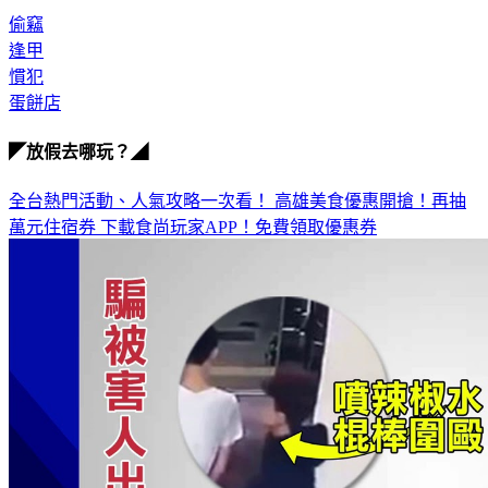
偷竊
逢甲
慣犯
蛋餅店
◤放假去哪玩？◢
全台熱門活動、人氣攻略一次看！
高雄美食優惠開搶！再抽
萬元住宿券
下載食尚玩家APP！免費領取優惠券