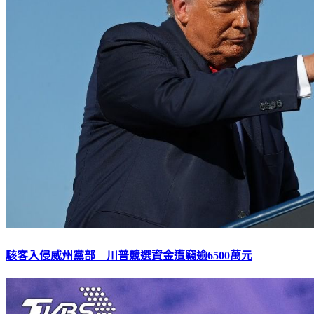
駭客入侵威州黨部 川普競選資金遭竊逾6500萬元