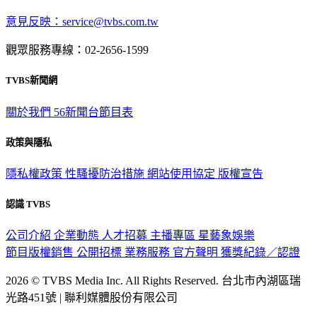
意見反映：service@tvbs.com.tw
觀眾服務專線：02-2656-1599
TVBS新聞網
關於我們
56新聞台節目表
政策與隱私
隱私權政策
性騷擾防治措施
網站使用協定
版權宣告
認識 TVBS
公司介紹
企業動態
人才招募
主播專區
星藝象娛樂
節目版權銷售
公開招標
業務服務
官方聲明
獲獎紀錄／認證
2026 © TVBS Media Inc. All Rights Reserved. 台北市內湖區瑞
光路451號 | 聯利媒體股份有限公司