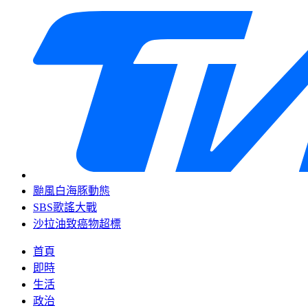
颱風白海豚動態
SBS歌謠大戰
沙拉油致癌物超標
首頁
即時
生活
政治