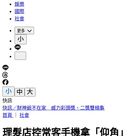
娛樂
國際
社會
更多
快訊
快訊／財神爺不在家 威力彩頭獎、二獎雙槓龜
首頁
｜
社會
理髮店控常客手機拿「仰角」