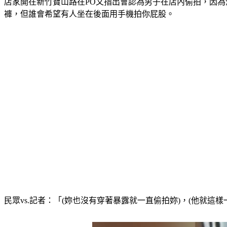
店家開在新竹寶山路在PO文指出會認為男子在店內偷拍，因
褲，但誰會希望有人坐在後面用手機拍你屁股。
民眾vs.記者：「(妳也沒有穿著暴露就一直偷拍妳)，(他就這