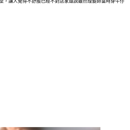
什麼，讓人覺得不舒服已經不對店家還說雖然理髮師當時穿牛仔