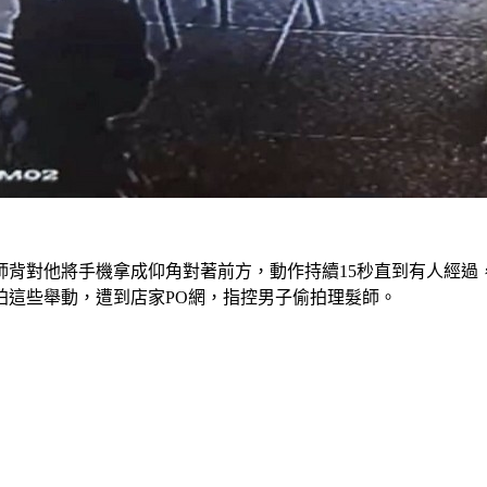
師背對他將手機拿成仰角對著前方，動作持續15秒直到有人經過
拍這些舉動，遭到店家PO網，指控男子偷拍理髮師。