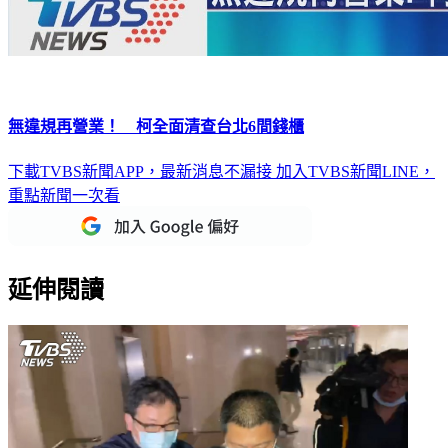
無違規再營業！ 柯全面清查台北6間錢櫃
下載TVBS新聞APP，最新消息不漏接
加入TVBS新聞LINE，
重點新聞一次看
延伸閱讀