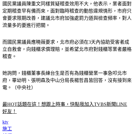
國民黨議員陳重文同樣質疑稽查效用不大，他表示，業者面對
定期稽查早有備而來，面對臨時稽查的動態違規情形，市府只
會要求限期改善，建議北市府加強處罰力道與檢查頻率，對人
流量多的要進行把關。
而國民黨議員應曉薇要求，北市府必須在3天內協助受害者成
立自救會，向錢櫃求償理賠，並希望北市府對錢櫃等業者嚴格
稽查。
她詢問，錢櫃董事長練台生是否有為錢櫃營業一事急叩北市
府，畢幼明、張明森及中山分局長楊哲昌皆回答，沒有接到來
電。（中央社）
最HOT話題在這！想跟上時事，快點我加入TVBS新聞LINE
好友！
ktv