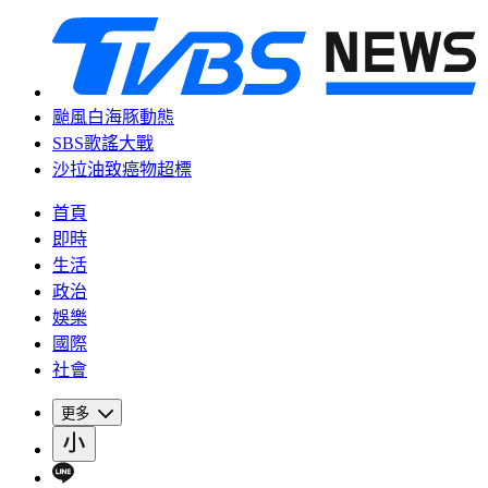
颱風白海豚動態
SBS歌謠大戰
沙拉油致癌物超標
首頁
即時
生活
政治
娛樂
國際
社會
更多