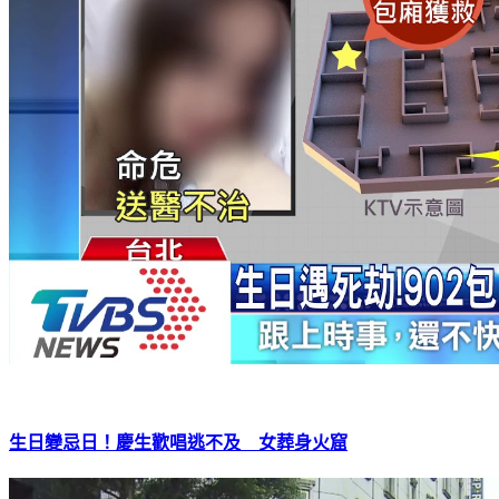
生日變忌日！慶生歡唱逃不及 女葬身火窟