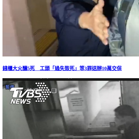
錢櫃大火釀5死 工頭「過失致死」等3罪送辦10萬交保