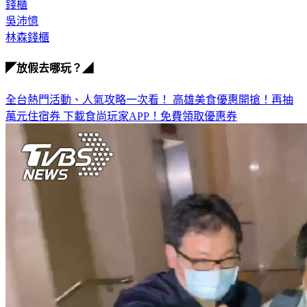
施工
錢櫃
吳沛憶
林森錢櫃
◤放假去哪玩？◢
全台熱門活動、人氣攻略一次看！
高雄美食優惠開搶！再抽
萬元住宿券
下載食尚玩家APP！免費領取優惠券