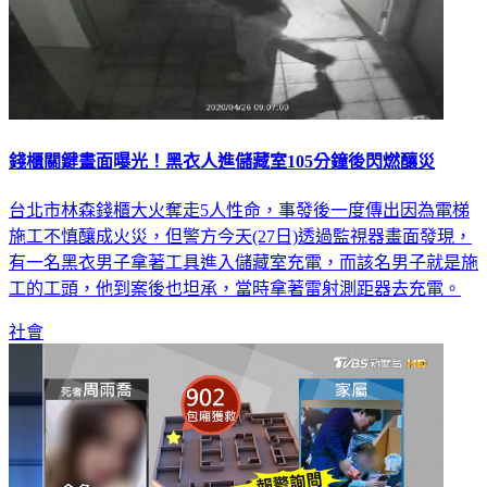
錢櫃關鍵畫面曝光！黑衣人進儲藏室105分鐘後閃燃釀災
台北市林森錢櫃大火奪走5人性命，事發後一度傳出因為電梯
施工不慎釀成火災，但警方今天(27日)透過監視器畫面發現，
有一名黑衣男子拿著工具進入儲藏室充電，而該名男子就是施
工的工頭，他到案後也坦承，當時拿著雷射測距器去充電。
社會