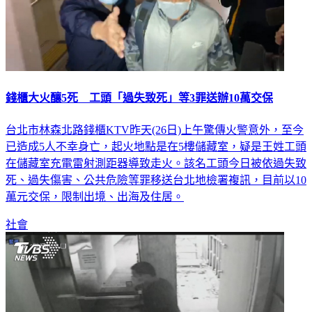
錢櫃大火釀5死 工頭「過失致死」等3罪送辦10萬交保
台北市林森北路錢櫃KTV昨天(26日)上午驚傳火警意外，至今
已造成5人不幸身亡，起火地點是在5樓儲藏室，疑是王姓工頭
在儲藏室充電雷射測距器導致走火。該名工頭今日被依過失致
死、過失傷害、公共危險等罪移送台北地檢署複訊，目前以10
萬元交保，限制出境、出海及住居。
社會