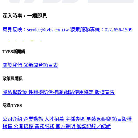
深入時事，一觸即見
意見反映：service@tvbs.com.tw
觀眾服務專線：02-2656-1599
TVBS新聞網
關於我們
56新聞台節目表
政策與隱私
隱私權政策
性騷擾防治措施
網站使用協定
版權宣告
認識 TVBS
公司介紹
企業動態
人才招募
主播專區
星藝象娛樂
節目版權
銷售
公開招標
業務服務
官方聲明
獲獎紀錄／認證