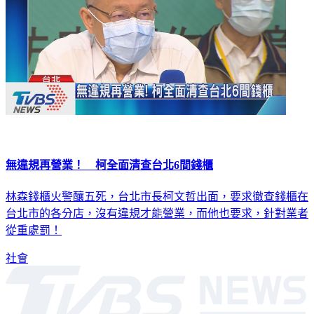
無違規再營業！ 柯全面清查台北6間錢櫃
林森錢櫃火警釀五死，台北市長柯文哲出面，要求徹查錢櫃在
台北市的各分店，沒有違規才能營業，而他也要求，針對業者
從重處罰！
社會