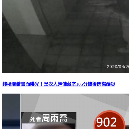
錢櫃關鍵畫面曝光！黑衣人進儲藏室105分鐘後閃燃釀災