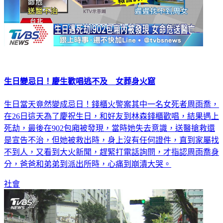
生日變忌日！慶生歡唱逃不及 女葬身火窟
生日當天竟然變成忌日！錢櫃火警案其中一名女死者周雨喬，
在26日這天為了慶祝生日，和好友到林森錢櫃歡唱，結果遇上
死劫，最後在902包廂被發現，當時她失去意識，送醫搶救還
是宣告不治，但她被救出時，身上沒有任何證件，直到家屬找
不到人，又看到大火新聞，趕緊打電話詢問，才指認周雨喬身
分，爸爸和弟弟到派出所時，心痛到崩潰大哭。
社會