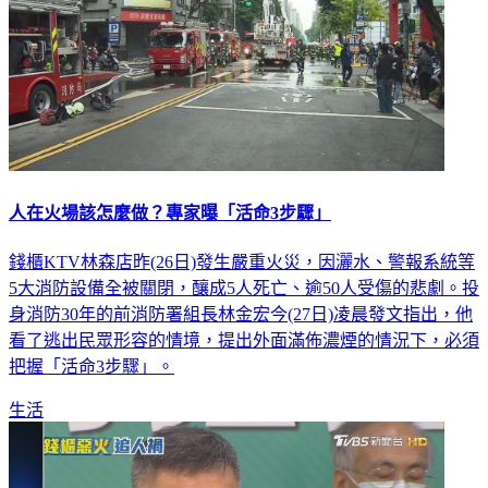
人在火場該怎麼做？專家曝「活命3步驟」
錢櫃KTV林森店昨(26日)發生嚴重火災，因灑水、警報系統等
5大消防設備全被關閉，釀成5人死亡、逾50人受傷的悲劇。投
身消防30年的前消防署組長林金宏今(27日)凌晨發文指出，他
看了逃出民眾形容的情境，提出外面滿佈濃煙的情況下，必須
把握「活命3步驟」。
生活