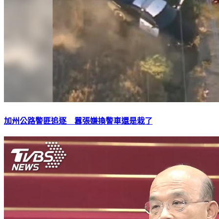
加州公路警匪追逐 囂張嫌換警車還是栽了