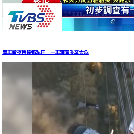
兩車暗夜擦撞都犁田 一車酒駕乘客命危