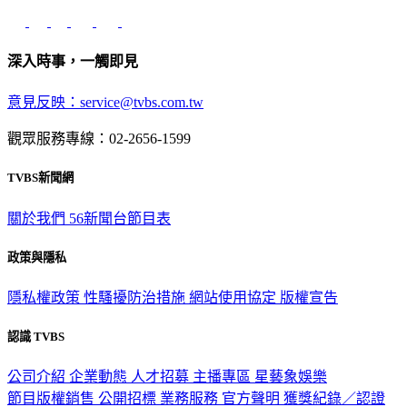
深入時事，一觸即見
意見反映：service@tvbs.com.tw
觀眾服務專線：02-2656-1599
TVBS新聞網
關於我們
56新聞台節目表
政策與隱私
隱私權政策
性騷擾防治措施
網站使用協定
版權宣告
認識 TVBS
公司介紹
企業動態
人才招募
主播專區
星藝象娛樂
節目版權銷售
公開招標
業務服務
官方聲明
獲獎紀錄／認證