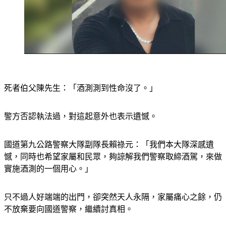
死者伯父陳先生：「酒測測到性命沒了。」
警方否認執法過，對這起意外也表示遺憾。
國道第九公路警察大隊副隊長賴祿元：「我們本大隊深感遺
憾，同時也希望家屬和民眾，夠諒解我們警察取締酒駕，來做
實施酒測的一個用心。」
只不過人好端端的出門，卻突然天人永隔，家屬痛心之餘，仍
不放棄要向國道警察，繼續討真相。