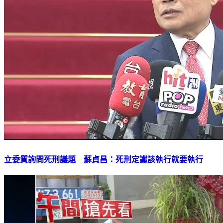
立委質詢問死刑議題 蘇貞昌：死刑定讞該執行就要執行