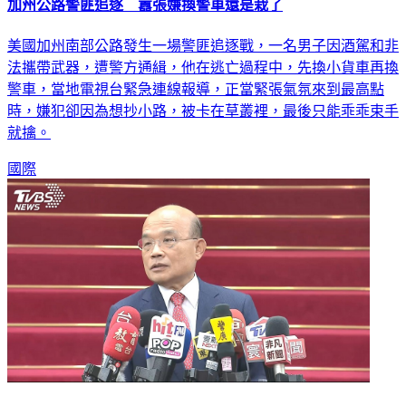
加州公路警匪追逐 囂張嫌換警車還是栽了
美國加州南部公路發生一場警匪追逐戰，一名男子因酒駕和非
法攜帶武器，遭警方通緝，他在逃亡過程中，先換小貨車再換
警車，當地電視台緊急連線報導，正當緊張氣氛來到最高點
時，嫌犯卻因為想抄小路，被卡在草叢裡，最後只能乖乖束手
就擒。
國際