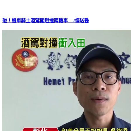
碰！機車騎士酒駕闖燈撞兩機車 2傷送醫