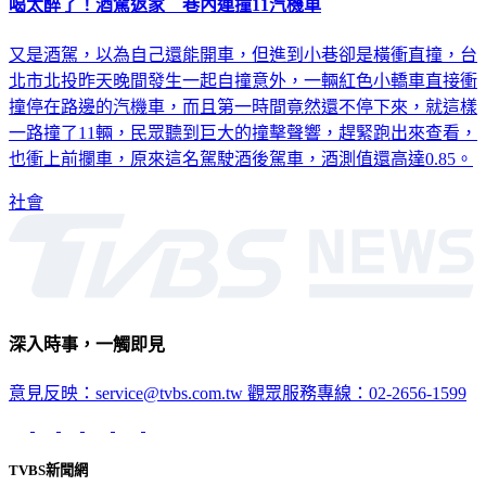
喝太醉了！酒駕返家 巷內連撞11汽機車
又是酒駕，以為自己還能開車，但進到小巷卻是橫衝直撞，台
北市北投昨天晚間發生一起自撞意外，一輛紅色小轎車直接衝
撞停在路邊的汽機車，而且第一時間竟然還不停下來，就這樣
一路撞了11輛，民眾聽到巨大的撞擊聲響，趕緊跑出來查看，
也衝上前攔車，原來這名駕駛酒後駕車，酒測值還高達0.85。
社會
深入時事，一觸即見
意見反映：service@tvbs.com.tw
觀眾服務專線：02-2656-1599
TVBS新聞網