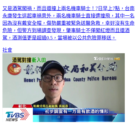
又是酒駕闖禍，而且還撞上兩名機車騎士！7日早上7點，台南
永康發生這起車禍意外，兩名機車騎士直接遭撞飛，其中一名
因為沒有戴安全帽，傷勢嚴重被緊急送醫急救，幸好沒有生命
危險，但警方到場調查發現，肇事騎士不僅闖紅燈而且還酒
駕，酒測值更是超過0.5，當場被以公共危險罪移送。
社會