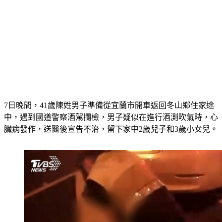
7日晚間，41歲陳姓男子準備從宜蘭市開車返回冬山鄉住家途
中，遇到國道警察酒駕攔檢，男子疑似在進行酒測吹氣時，心
臟病發作，送醫後宣告不治，留下家中2歲兒子和3歲小女兒。