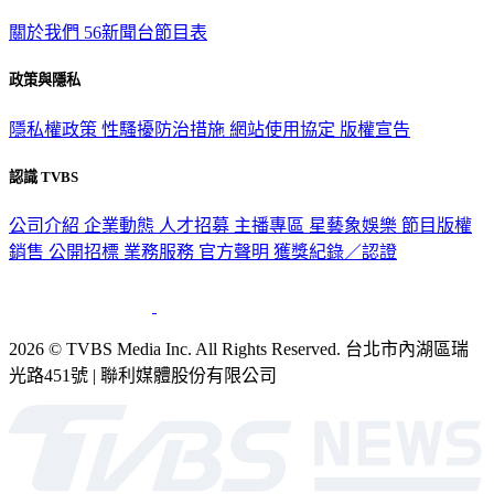
關於我們
56新聞台節目表
政策與隱私
隱私權政策
性騷擾防治措施
網站使用協定
版權宣告
認識 TVBS
公司介紹
企業動態
人才招募
主播專區
星藝象娛樂
節目版權
銷售
公開招標
業務服務
官方聲明
獲獎紀錄／認證
2026 © TVBS Media Inc. All Rights Reserved. 台北市內湖區瑞
光路451號 | 聯利媒體股份有限公司