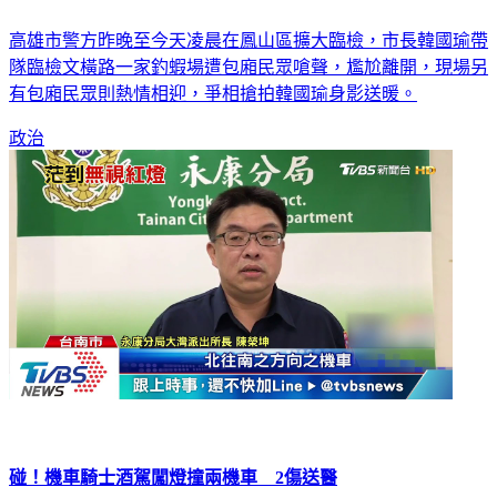
高雄市警方昨晚至今天凌晨在鳳山區擴大臨檢，市長韓國瑜帶
隊臨檢文橫路一家釣蝦場遭包廂民眾嗆聲，尷尬離開，現場另
有包廂民眾則熱情相迎，爭相搶拍韓國瑜身影送暖。
政治
碰！機車騎士酒駕闖燈撞兩機車 2傷送醫