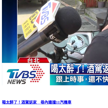
喝太醉了！酒駕返家 巷內連撞11汽機車