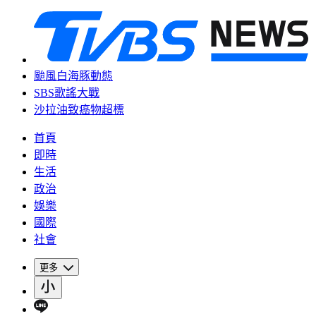
颱風白海豚動態
SBS歌謠大戰
沙拉油致癌物超標
首頁
即時
生活
政治
娛樂
國際
社會
更多