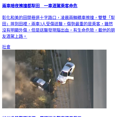
兩車暗夜擦撞都犁田 一車酒駕乘客命危
彰化和美的田間巷道十字路口，凌晨兩輛轎車擦撞，雙雙「犁
田」摔到田裡，兩車3人受傷送醫，傷勢最重的是乘客，雖然
沒有明顯外傷，但是送醫發現腦出血，有生命危險，載他的朋
友酒駕上路。
社會