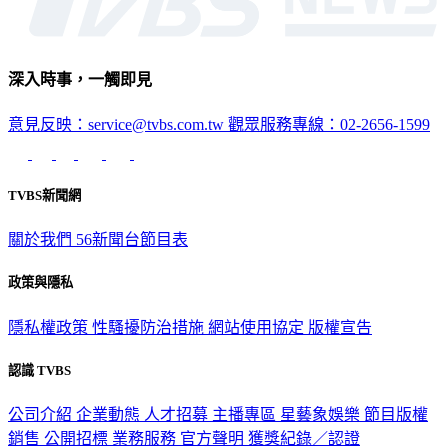
深入時事，一觸即見
意見反映：service@tvbs.com.tw
觀眾服務專線：02-2656-1599
TVBS新聞網
關於我們
56新聞台節目表
政策與隱私
隱私權政策
性騷擾防治措施
網站使用協定
版權宣告
認識 TVBS
公司介紹
企業動態
人才招募
主播專區
星藝象娛樂
節目版權
銷售
公開招標
業務服務
官方聲明
獲獎紀錄／認證