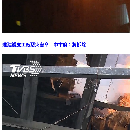
違建鐵皮工廠惡火害命 中市府：將拆除