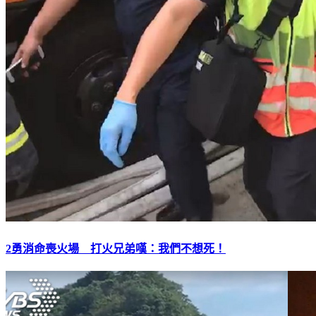
2勇消命喪火場 打火兄弟嘆：我們不想死！