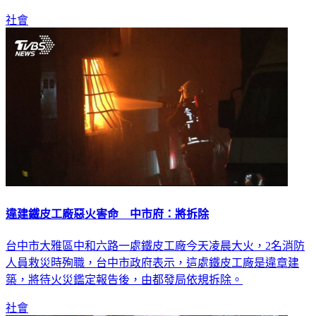
社會
違建鐵皮工廠惡火害命 中市府：將拆除
台中市大雅區中和六路一處鐵皮工廠今天凌晨大火，2名消防
人員救災時殉職，台中市政府表示，這處鐵皮工廠是違章建
築，將待火災鑑定報告後，由都發局依規拆除。
社會