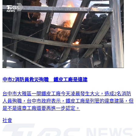
中市2消防員救災殉職 鐵皮工廠是違建
台中市大雅區一間鐵皮工廠今天凌晨發生大火，造成2名消防
人員殉職，台中市政府表示，鐵皮工廠是列管的違章建築，但
是不是違章工廠還要再進一步認定。
社會