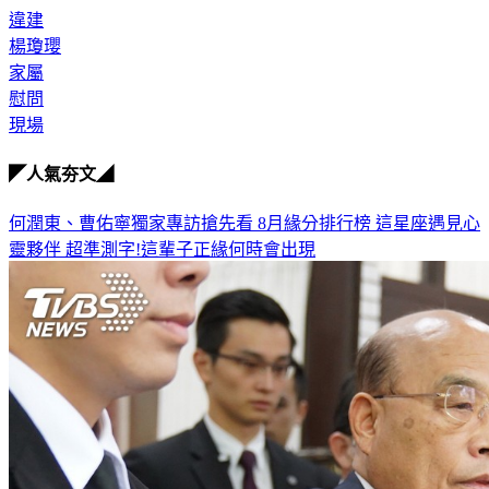
楊瓊瓔
家屬
慰問
現場
◤人氣夯文◢
何潤東、曹佑寧獨家專訪搶先看
8月緣分排行榜 這星座遇見心
靈夥伴
超準測字!這輩子正緣何時會出現