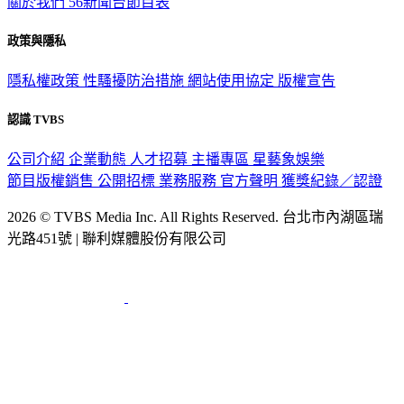
政策與隱私
隱私權政策
性騷擾防治措施
網站使用協定
版權宣告
認識 TVBS
公司介紹
企業動態
人才招募
主播專區
星藝象娛樂
節目版權銷售
公開招標
業務服務
官方聲明
獲獎紀錄／認證
2026 © TVBS Media Inc. All Rights Reserved. 台北市內湖區瑞
光路451號 | 聯利媒體股份有限公司