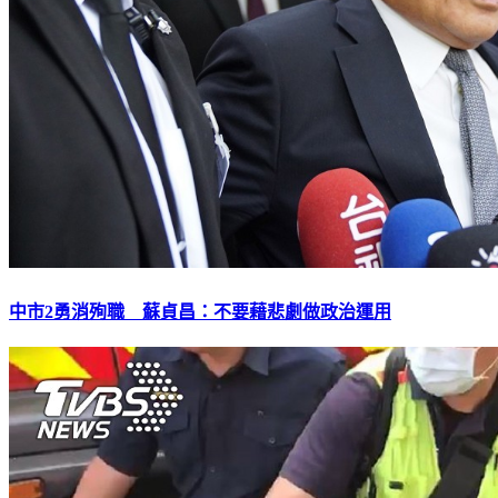
中市2勇消殉職 蘇貞昌：不要藉悲劇做政治運用