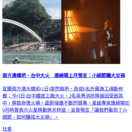
南方澳橋坍、台中大火 唐綺陽上月預言：小細節釀大災禍
宜蘭南方澳大橋前(1日)突然崩坍，造成6名外籍漁工魂斷他
鄉；今(3日)台中鐵皮工廠大火，2名英勇消防隊員因受困其
中，導致命喪火場。面對接連不斷的憾事，星座專家唐綺陽在
9月時曾表示火星移動進天秤座，並曾預言「讓我們看到了小
細節，如何釀成大災禍」。
社會