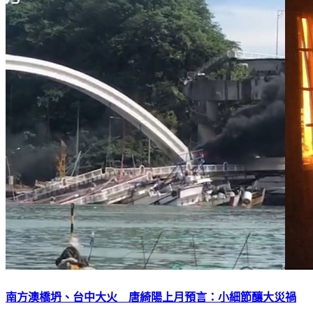
南方澳橋坍、台中大火 唐綺陽上月預言：小細節釀大災禍