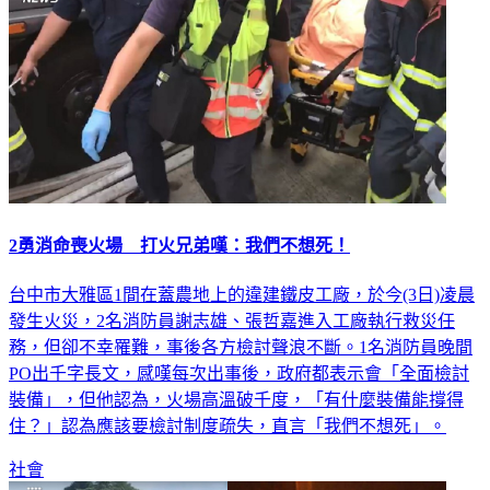
2勇消命喪火場 打火兄弟嘆：我們不想死！
台中市大雅區1間在蓋農地上的違建鐵皮工廠，於今(3日)凌晨
發生火災，2名消防員謝志雄、張哲嘉進入工廠執行救災任
務，但卻不幸罹難，事後各方檢討聲浪不斷。1名消防員晚間
PO出千字長文，感嘆每次出事後，政府都表示會「全面檢討
裝備」，但他認為，火場高溫破千度，「有什麼裝備能撐得
住？」認為應該要檢討制度疏失，直言「我們不想死」。
社會