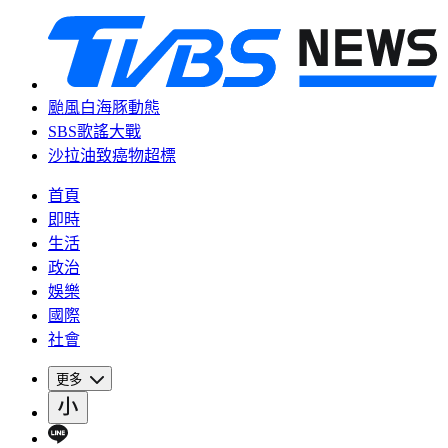
颱風白海豚動態
SBS歌謠大戰
沙拉油致癌物超標
首頁
即時
生活
政治
娛樂
國際
社會
更多