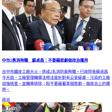
中市2勇消殉職 蘇貞昌：不要藉悲劇做政治運用
台中市鐵皮工廠大火，造成2名消防員殉職。行政院長蘇貞昌
今天說，工廠管理輔導法修法是針對有公安疑慮、污染的工廠
加強檢查，並輔導排除；盼不要藉著某個悲劇，做政治上的運
用。
政治