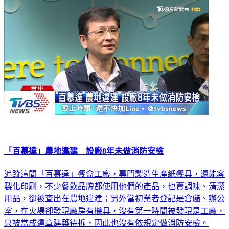
「百慕達」農地違建 設廠8年未做消防安檢
追蹤這間「百慕達」餐盒工廠，專門製造生產紙餐具，還能客
製化印刷，不少餐飲品牌都使用他們的產品，也賣調味、清潔
用品，卻被查出在農地違建；另外當初業者登記是倉儲、辦公
室，在火場卻發現廠房有機具，沒有第一時間被發現是工廠，
只被當成違章建築待拆，因此也沒有依規定做消防安檢。